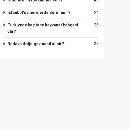
IPhone en iyi saklama nedir?
45
Istanbul'da nerelerde Serinlenir?
24
Türkiyede kaç tane hayvanat bahçesi
26
var?
Bedava doğalgaz nasil alinir?
33