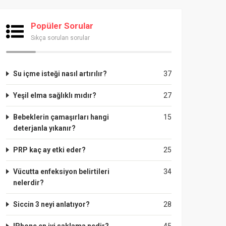
Popüler Sorular
Sıkça sorulan sorular
Su içme isteği nasıl artırılır?
37
Yeşil elma sağlıklı mıdır?
27
Bebeklerin çamaşırları hangi
15
deterjanla yıkanır?
PRP kaç ay etki eder?
25
Vücutta enfeksiyon belirtileri
34
nelerdir?
Siccin 3 neyi anlatıyor?
28