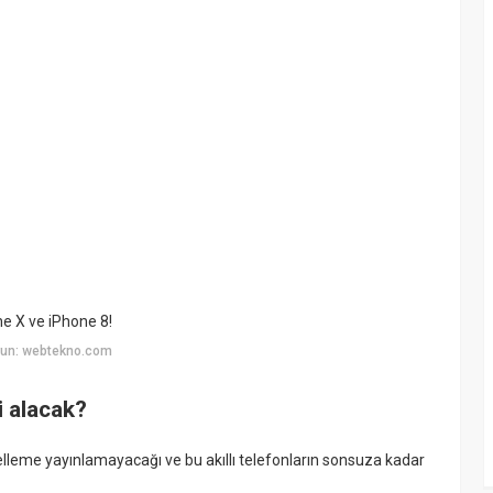
ne X ve iPhone 8!
yun: webtekno.com
 alacak?
elleme yayınlamayacağı ve bu akıllı telefonların sonsuza kadar