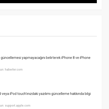
m güncellemesi yapmayacağını belirterek iPhone 8 ve iPhone
un: haberler.com
d veya iPod touch'ınızdaki yazılımı güncelleme hakkında bilgi
un: support.apple.com