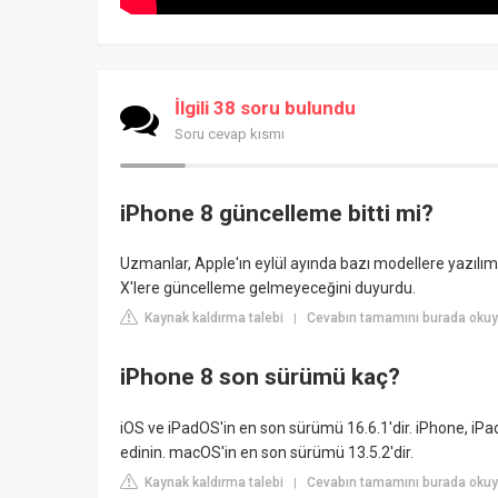
İlgili 38 soru bulundu
Soru cevap kısmı
iPhone 8 güncelleme bitti mi?
Uzmanlar, Apple'ın eylül ayında bazı modellere yazılı
X'lere güncelleme gelmeyeceğini duyurdu.
Kaynak kaldırma talebi
Cevabın tamamını burada okuy
|
iPhone 8 son sürümü kaç?
iOS ve iPadOS'in en son sürümü 16.6.1'dir. iPhone, iPa
edinin. macOS'in en son sürümü 13.5.2'dir.
Kaynak kaldırma talebi
Cevabın tamamını burada okuy
|