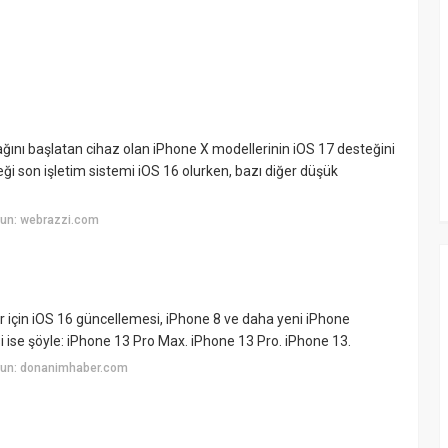
çağını başlatan cihaz olan iPhone X modellerinin iOS 17 desteğini
ceği son işletim sistemi iOS 16 olurken, bazı diğer düşük
yun: webrazzi.com
r için iOS 16 güncellemesi, iPhone 8 ve daha yeni iPhone
si ise şöyle: iPhone 13 Pro Max. iPhone 13 Pro. iPhone 13.
yun: donanimhaber.com