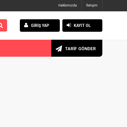
Hakkımızda
İletişim
GİRİŞ YAP
KAYIT OL
TARİF GÖNDER