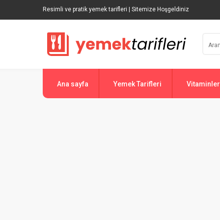
Resimli ve pratik yemek tarifleri | Sitemize Hoşgeldiniz
Ana sayfa
Yemek Tarifleri
Vitaminler