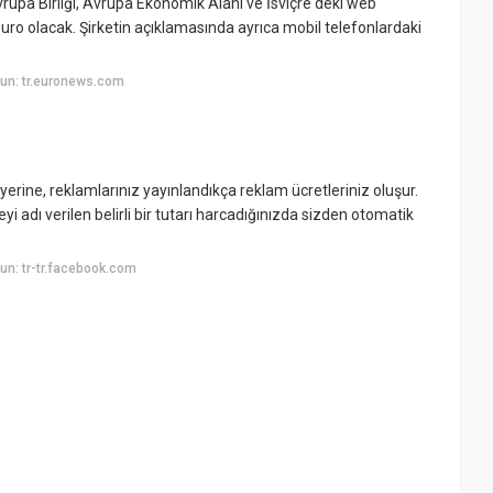
rupa Birliği, Avrupa Ekonomik Alanı ve İsviçre'deki web
9 euro olacak. Şirketin açıklamasında ayrıca mobil telefonlardaki
un: tr.euronews.com
ine, reklamlarınız yayınlandıkça reklam ücretleriniz oluşur.
i adı verilen belirli bir tutarı harcadığınızda sizden otomatik
n: tr-tr.facebook.com