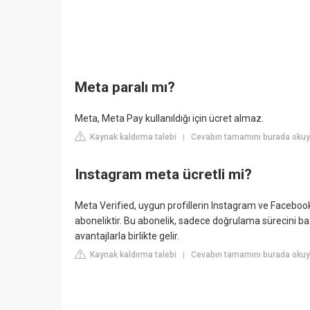
Meta paralı mı?
Meta, Meta Pay kullanıldığı için ücret almaz.
Kaynak kaldırma talebi
Cevabın tamamını burada okuyu
|
Instagram meta ücretli mi?
Meta Verified, uygun profillerin Instagram ve Facebook'ta
aboneliktir. Bu abonelik, sadece doğrulama sürecini ba
avantajlarla birlikte gelir.
Kaynak kaldırma talebi
Cevabın tamamını burada okuyu
|