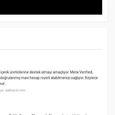
çerik üreticilerine destek olmayı amaçlıyor. Meta Verified,
 doğrulanmış mavi hesap rozeti alabilmenizi sağlıyor. Böylece
nuz.
yun: webrazzi.com