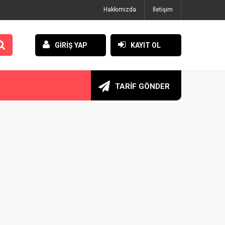
Hakkımızda
İletişim
GİRİŞ YAP
KAYIT OL
TARİF GÖNDER