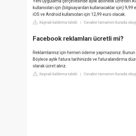
Yeni uygulama çerçevesinde aylık abonelik ücretleri Av
kullanıcıları için (bilgisayardan kullanacaklar için) 9,9
iOS ve Android kullanıcıları için 12,99 euro olacak.
Kaynak kaldırma talebi
Cevabın tamamını burada okuy
|
Facebook reklamları ücretli mi?
Reklamlarınız için hemen ödeme yapmazsınız. Bunun yer
Böylece aylık fatura tarihinizde ve faturalandırma düzey
olarak ücret alırız.
Kaynak kaldırma talebi
Cevabın tamamını burada okuyu
|