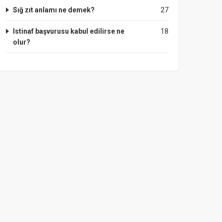
Sığ zıt anlamı ne demek?
27
Istinaf başvurusu kabul edilirse ne
18
olur?