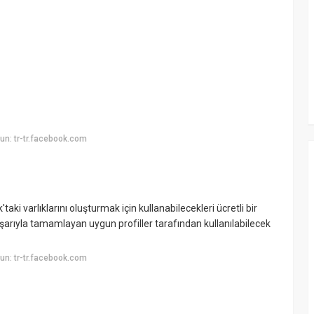
n: tr-tr.facebook.com
ki varlıklarını oluşturmak için kullanabilecekleri ücretli bir
şarıyla tamamlayan uygun profiller tarafından kullanılabilecek
n: tr-tr.facebook.com