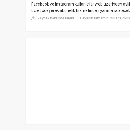
Facebook ve Instagram kullanıcılar web üzerinden ayl
ücret ödeyerek abonelik hizmetinden yararlanabilecek
Kaynak kaldırma talebi
Cevabın tamamını burada oku
|