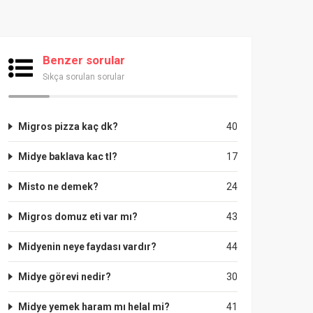
Benzer sorular
Sıkça sorulan sorular
Migros pizza kaç dk?
40
Midye baklava kac tl?
17
Misto ne demek?
24
Migros domuz eti var mı?
43
Midyenin neye faydası vardır?
44
Midye görevi nedir?
30
Midye yemek haram mı helal mi?
41