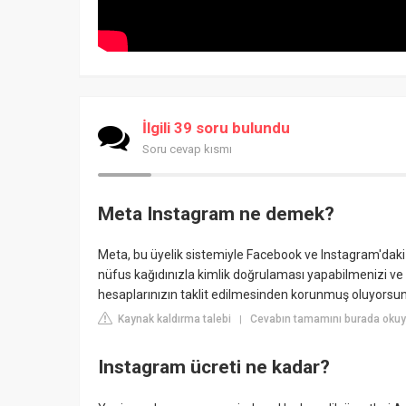
İlgili 39 soru bulundu
Soru cevap kısmı
Meta Instagram ne demek?
Meta, bu üyelik sistemiyle Facebook ve Instagram'daki i
nüfus kağıdınızla kimlik doğrulaması yapabilmenizi ve
hesaplarınızın taklit edilmesinden korunmuş oluyorsu
Kaynak kaldırma talebi
Cevabın tamamını burada oku
|
Instagram ücreti ne kadar?