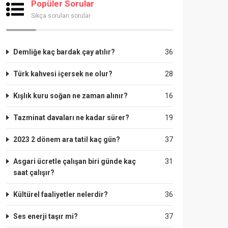
Popüler Sorular
Sıkça sorulan sorular
Demliğe kaç bardak çay atılır?
36
Türk kahvesi içersek ne olur?
28
Kışlık kuru soğan ne zaman alınır?
16
Tazminat davaları ne kadar sürer?
19
2023 2 dönem ara tatil kaç gün?
37
Asgari ücretle çalışan biri günde kaç
31
saat çalışır?
Kültürel faaliyetler nelerdir?
36
Ses enerji taşır mi?
37