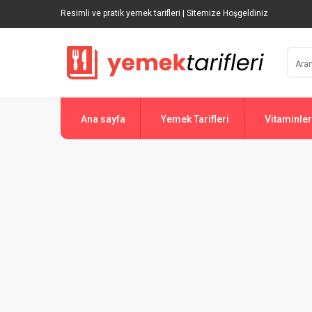
Resimli ve pratik yemek tarifleri | Sitemize Hoşgeldiniz
Ana sayfa
Yemek Tarifleri
Vitaminler