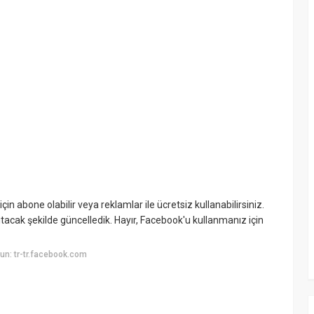
n abone olabilir veya reklamlar ile ücretsiz kullanabilirsiniz.
nsıtacak şekilde güncelledik. Hayır, Facebook'u kullanmanız için
n: tr-tr.facebook.com