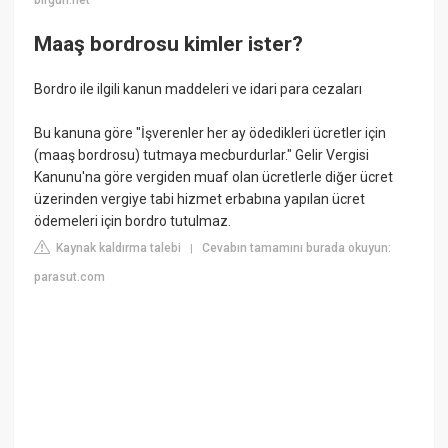
birgun.net
Maaş bordrosu kimler ister?
Bordro ile ilgili kanun maddeleri ve idari para cezaları
Bu kanuna göre "İşverenler her ay ödedikleri ücretler için
(maaş bordrosu) tutmaya mecburdurlar." Gelir Vergisi
Kanunu'na göre vergiden muaf olan ücretlerle diğer ücret
üzerinden vergiye tabi hizmet erbabına yapılan ücret
ödemeleri için bordro tutulmaz.
Kaynak kaldırma talebi
Cevabın tamamını burada okuyun:
|
parasut.com