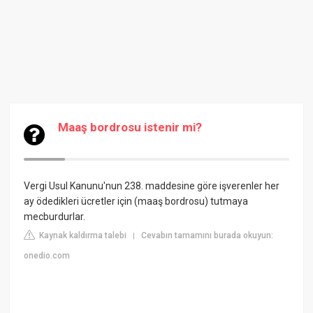
Maaş bordrosu istenir mi?
Vergi Usul Kanunu'nun 238. maddesine göre işverenler her
ay ödedikleri ücretler için (maaş bordrosu) tutmaya
mecburdurlar.
Kaynak kaldırma talebi
Cevabın tamamını burada okuyun:
|
onedio.com