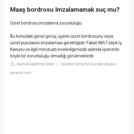
Maaş bordrosu Imzalamamak suç mu?
Ücret bordrosu imzalama zorunluluğu
Bu konudaki genel görüş, işçinin ücret bordrosunu veya
ücret pusulasını imzalaması gerektiğidir. Fakat 4857 sayılı İş
Kanunu ve ilgili mevzuatı incelediğimizde aslında işverenin
böyle bir zorunluluğu olmadığı görülmektedir.
Kaynak kaldırma talebi
Cevabın tamamını burada okuyun:
|
parasut.com