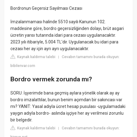
Bordronun Geçersiz Sayılması Cezası
İmzalanmaması halinde 5510 sayılı Kanunun 102.
maddesine göre, bordro geçersizliğinden dolayı, brüt asgari
ücretin yarısı tutarında idari para cezası uygulanacaktır.
2023 yılı itibariyle, 5.004 TL'dir. Uygulanacak bu idari para
cezası her ay için ayrı ayrı uygulanacaktır.
Kaynak kaldırma talebi
Cevabın tamamını burada okuyun:
|
bibilenvar.com
Bordro vermek zorunda mı?
SORU: İşyerimde bana geçmiş aylara yönelik olarak ay ay
bordro imzalattılar, bunun benim açımdan bir sakıncası var
mı? YANIT: Yasal adıyla ücret hesap pusulası -uygulamadaki
yaygın adıyla bordro- aslında işçiye her ay verilmesi zorunlu
bir belgedir.
Kaynak kaldırma talebi
Cevabın tamamını burada okuyun:
|