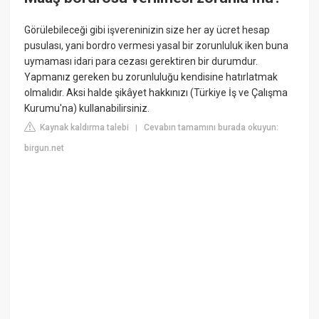
Görülebileceği gibi işvereninizin size her ay ücret hesap
pusulası, yani bordro vermesi yasal bir zorunluluk iken buna
uymaması idari para cezası gerektiren bir durumdur.
Yapmanız gereken bu zorunluluğu kendisine hatırlatmak
olmalıdır. Aksi halde şikâyet hakkınızı (Türkiye İş ve Çalışma
Kurumu'na) kullanabilirsiniz.
Kaynak kaldırma talebi
Cevabın tamamını burada okuyun:
|
birgun.net