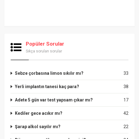
Popüler Sorular
Sıkça sorulan sorular
Sebze çorbasına limon sıkılır mı?
33
Yerli implantın tanesi kaç para?
38
Adete 5 gün var test yapsam çıkar mı?
17
Kediler gece acıkır mı?
42
Şarap alkol sayılır mı?
22