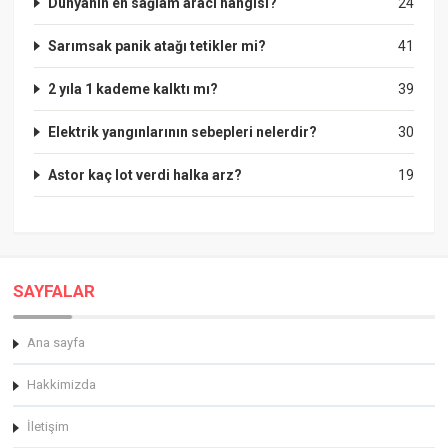
Dünyanın en sağlam aracı hangisi?
24
Sarımsak panik atağı tetikler mi?
41
2 yıla 1 kademe kalktı mı?
39
Elektrik yangınlarının sebepleri nelerdir?
30
Astor kaç lot verdi halka arz?
19
SAYFALAR
Ana sayfa
Hakkimizda
İletişim