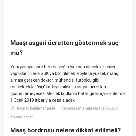
Maaşı asgari ücretten göstermek suç
mu?
Yeni yasaya göre her mesleğin bir kodu olacak ve kişiler
yaptıkları işlerle SGK'ya bildirilecek. Böylece yüksek maaş
alması gereken doktor, mühendis, futbolcu gibi
meslektekiler 'işçi' koduyla bildirilip asgari ücretten
gösterilemeyecek. Meslek kodlarını hatalı giren işverenler de
1 Ocak 2018 itibarıyla ceza alacak.
Kaynak kaldırma talebi
Cevabın tamamını burada okuyun:
|
memurlar.net
Maaş bordrosu nelere dikkat edilmeli?