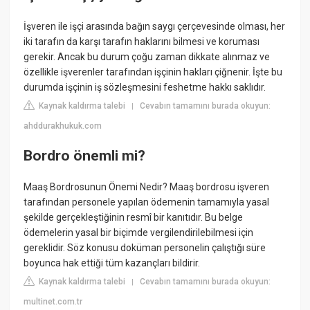
İşveren ile işçi arasında bağın saygı çerçevesinde olması, her
iki tarafın da karşı tarafın haklarını bilmesi ve koruması
gerekir. Ancak bu durum çoğu zaman dikkate alınmaz ve
özellikle işverenler tarafından işçinin hakları çiğnenir. İşte bu
durumda işçinin iş sözleşmesini feshetme hakkı saklıdır.
Kaynak kaldırma talebi
Cevabın tamamını burada okuyun:
|
ahddurakhukuk.com
Bordro önemli mi?
Maaş Bordrosunun Önemi Nedir? Maaş bordrosu işveren
tarafından personele yapılan ödemenin tamamıyla yasal
şekilde gerçekleştiğinin resmî bir kanıtıdır. Bu belge
ödemelerin yasal bir biçimde vergilendirilebilmesi için
gereklidir. Söz konusu doküman personelin çalıştığı süre
boyunca hak ettiği tüm kazançları bildirir.
Kaynak kaldırma talebi
Cevabın tamamını burada okuyun:
|
multinet.com.tr