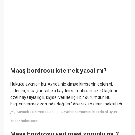
Maaş bordrosu istemek yasal mı?
Hukuka aykırıdır bu. Ayrıca hiç kimse kimsenin gelenini,
gidenini, maaşını, sabıka kaydını sorgulayamaz. O kişilerin
özel hayatıyla ilgili, kişisel veri ile ilgili bir durumdur. Bu
bilgileri vermek zorunda değiller" diyerek sözlerini noktaladı.
Kaynak kaldırma talebi
Cevabın tamamını burada okuyun:
|
ensonhaber.com
Maaş bordrosu verilmesi zorunlu mu?