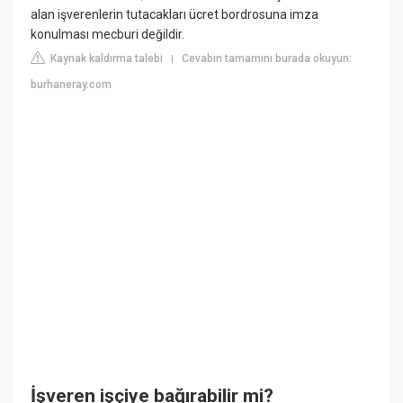
alan işverenlerin tutacakları ücret bordrosuna imza
konulması mecburi değildir.
Kaynak kaldırma talebi
Cevabın tamamını burada okuyun:
|
burhaneray.com
İşveren işçiye bağırabilir mi?