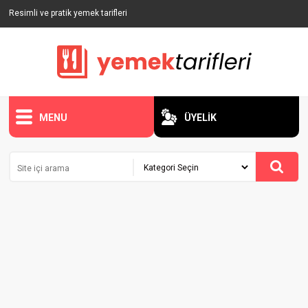
Resimli ve pratik yemek tarifleri
MENU
ÜYELİK