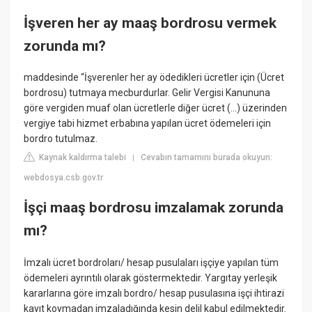
İşveren her ay maaş bordrosu vermek
zorunda mı?
maddesinde “İşverenler her ay ödedikleri ücretler için (Ücret
bordrosu) tutmaya mecburdurlar. Gelir Vergisi Kanununa
göre vergiden muaf olan ücretlerle diğer ücret (...) üzerinden
vergiye tabi hizmet erbabına yapılan ücret ödemeleri için
bordro tutulmaz.
Kaynak kaldırma talebi
Cevabın tamamını burada okuyun:
|
webdosya.csb.gov.tr
İşçi maaş bordrosu imzalamak zorunda
mı?
İmzalı ücret bordroları/ hesap pusulaları işçiye yapılan tüm
ödemeleri ayrıntılı olarak göstermektedir. Yargıtay yerleşik
kararlarına göre imzalı bordro/ hesap pusulasına işçi ihtirazi
kayıt koymadan imzaladığında kesin delil kabul edilmektedir.