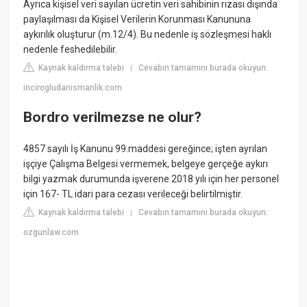
Ayrıca kişisel veri sayılan ücretin veri sahibinin rızası dışında
paylaşılması da Kişisel Verilerin Korunması Kanununa
aykırılık oluşturur (m.12/4). Bu nedenle iş sözleşmesi haklı
nedenle feshedilebilir.
Kaynak kaldırma talebi
Cevabın tamamını burada okuyun:
|
incirogludanismanlik.com
Bordro verilmezse ne olur?
4857 sayılı İş Kanunu 99.maddesi gereğince; işten ayrılan
işçiye Çalışma Belgesi vermemek, belgeye gerçeğe aykırı
bilgi yazmak durumunda işverene 2018 yılı için her personel
için 167- TL idari para cezası verileceği belirtilmiştir.
Kaynak kaldırma talebi
Cevabın tamamını burada okuyun:
|
ozgunlaw.com