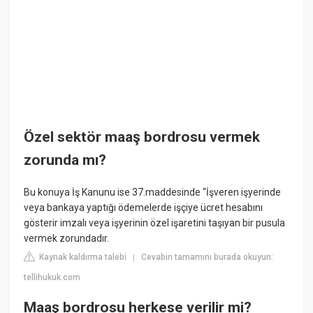
Özel sektör maaş bordrosu vermek
zorunda mı?
Bu konuya İş Kanunu ise 37.maddesinde “İşveren işyerinde
veya bankaya yaptığı ödemelerde işçiye ücret hesabını
gösterir imzalı veya işyerinin özel işaretini taşıyan bir pusula
vermek zorundadır.
Kaynak kaldırma talebi
Cevabın tamamını burada okuyun:
|
tellihukuk.com
Maaş bordrosu herkese verilir mi?