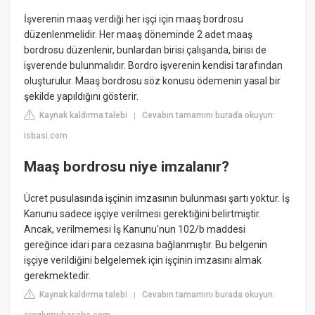
İşverenin maaş verdiği her işçi için maaş bordrosu
düzenlenmelidir. Her maaş döneminde 2 adet maaş
bordrosu düzenlenir, bunlardan birisi çalışanda, birisi de
işverende bulunmalıdır. Bordro işverenin kendisi tarafından
oluşturulur. Maaş bordrosu söz konusu ödemenin yasal bir
şekilde yapıldığını gösterir.
Kaynak kaldırma talebi
Cevabın tamamını burada okuyun:
|
isbasi.com
Maaş bordrosu niye imzalanır?
Ücret pusulasında işçinin imzasının bulunması şartı yoktur. İş
Kanunu sadece işçiye verilmesi gerektiğini belirtmiştir.
Ancak, verilmemesi İş Kanunu'nun 102/b maddesi
gereğince idari para cezasına bağlanmıştır. Bu belgenin
işçiye verildiğini belgelemek için işçinin imzasını almak
gerekmektedir.
Kaynak kaldırma talebi
Cevabın tamamını burada okuyun:
|