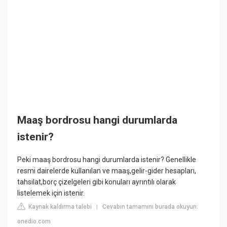
Maaş bordrosu hangi durumlarda
istenir?
Peki maaş bordrosu hangi durumlarda istenir? Genellikle
resmi dairelerde kullanılan ve maaş,gelir-gider hesapları,
tahsilat,borç çizelgeleri gibi konuları ayrıntılı olarak
listelemek için istenir.
Kaynak kaldırma talebi
Cevabın tamamını burada okuyun:
|
onedio.com