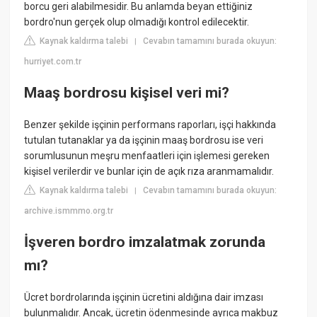
borcu geri alabilmesidir. Bu anlamda beyan ettiğiniz
bordro'nun gerçek olup olmadığı kontrol edilecektir.
Kaynak kaldırma talebi
Cevabın tamamını burada okuyun:
|
hurriyet.com.tr
Maaş bordrosu kişisel veri mi?
Benzer şekilde işçinin performans raporları, işçi hakkında
tutulan tutanaklar ya da işçinin maaş bordrosu ise veri
sorumlusunun meşru menfaatleri için işlemesi gereken
kişisel verilerdir ve bunlar için de açık rıza aranmamalıdır.
Kaynak kaldırma talebi
Cevabın tamamını burada okuyun:
|
archive.ismmmo.org.tr
İşveren bordro imzalatmak zorunda
mı?
Ücret bordrolarında işçinin ücretini aldığına dair imzası
bulunmalıdır. Ancak, ücretin ödenmesinde ayrıca makbuz