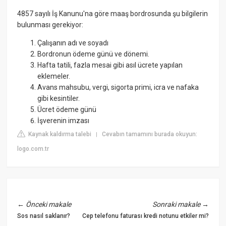
4857 sayılı İş Kanunu'na göre maaş bordrosunda şu bilgilerin
bulunması gerekiyor:
Çalışanın adı ve soyadı
Bordronun ödeme günü ve dönemi.
Hafta tatili, fazla mesai gibi asıl ücrete yapılan
eklemeler.
Avans mahsubu, vergi, sigorta primi, icra ve nafaka
gibi kesintiler.
Ücret ödeme günü
İşverenin imzası
Kaynak kaldırma talebi
Cevabın tamamını burada okuyun:
|
logo.com.tr
←
Önceki makale
Sonraki makale
→
Sos nasıl saklanır?
Cep telefonu faturası kredi notunu etkiler mi?