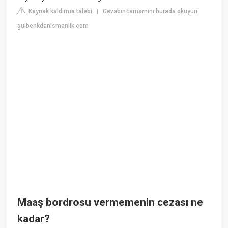
Kaynak kaldırma talebi
Cevabın tamamını burada okuyun:
|
gulbenkdanismanlik.com
Maaş bordrosu vermemenin cezası ne
kadar?