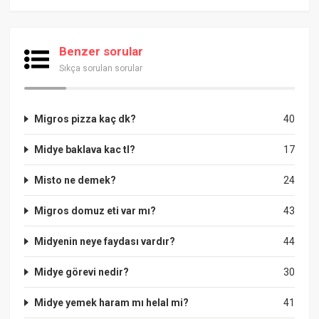
Benzer sorular
Sıkça sorulan sorular
Migros pizza kaç dk?
40
Midye baklava kac tl?
17
Misto ne demek?
24
Migros domuz eti var mı?
43
Midyenin neye faydası vardır?
44
Midye görevi nedir?
30
Midye yemek haram mı helal mi?
41