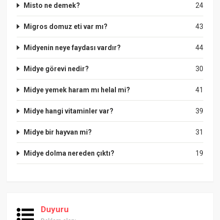
Misto ne demek?
24
Migros domuz eti var mı?
43
Midyenin neye faydası vardır?
44
Midye görevi nedir?
30
Midye yemek haram mı helal mi?
41
Midye hangi vitaminler var?
39
Midye bir hayvan mi?
31
Midye dolma nereden çıktı?
19
Duyuru