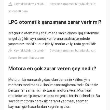
Kaynak kaldırma talebi
Cevabın tamamını burada okuyun:
|
yolcu360.com
LPG otomatik şanzımana zarar verir mi?
araçınızın otomatik şanzumana sahip olması lpg sistemine
engel değildir. aynı sürüş konforunu sıralı sistemdede
yaşarsınız. tabiki bunun için iyi marka ve iyi usta gereklidir.
Kaynak kaldırma talebi
Cevabın tamamını burada okuyun:
|
forum.donanimhaber.com
Motora en çok zarar veren şey nedir?
Motorun bir numaralı gıdası olan benzinin kalitesi yine
motorun randımanlı kullanılmasını sağlamaktadır. Kalitesiz
benzin her zaman için ilk zararı motora verir. Mümkün
mertebe tek tip benzin marka ve çeşidi tercih edilmelidir. Bu
sayede motorun gereksiz hararet yapması, segmen
kayması gibi hasarlardan kaçınılmış olur.