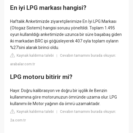
En iyi LPG markası hangisi?
Haftalık Anketimizde ziyaretçilerimize En İyi LPG Markası
(Otogaz Sistemi) hangisi sorusu yöneltildi. Toplam 1.495
oyun kullanıldığı anketimizde uzunca bir süre başabaş giden
iki markadan BRC ipi göğüsleyerek 407 oyla toplam oyların
%27'sini alarak birinci oldu.
Kaynak kaldırma talebi
Cevabın tamamını burada okuyun:
|
arabalar.com.tr
LPG motoru bitirir mi?
Hayır. Doğru kalibrasyon ve doğru bir işçilik ile Benzin
kullanımına göre motorunuzun ömründe uzama olur. LPG
kullanımı ile Motor yağının da ömrü uzamaktadır.
Kaynak kaldırma talebi
Cevabın tamamını burada okuyun:
|
2a.com.tr