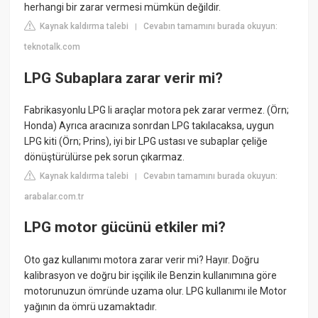
herhangi bir zarar vermesi mümkün değildir.
Kaynak kaldırma talebi
Cevabın tamamını burada okuyun:
|
teknotalk.com
LPG Subaplara zarar verir mi?
Fabrikasyonlu LPG li araçlar motora pek zarar vermez. (Örn;
Honda) Ayrıca aracınıza sonrdan LPG takılacaksa, uygun
LPG kiti (Örn; Prins), iyi bir LPG ustası ve subaplar çeliğe
dönüştürülürse pek sorun çıkarmaz.
Kaynak kaldırma talebi
Cevabın tamamını burada okuyun:
|
arabalar.com.tr
LPG motor gücünü etkiler mi?
Oto gaz kullanımı motora zarar verir mi? Hayır. Doğru
kalibrasyon ve doğru bir işçilik ile Benzin kullanımına göre
motorunuzun ömründe uzama olur. LPG kullanımı ile Motor
yağının da ömrü uzamaktadır.