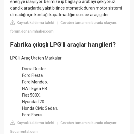
enerjiye ulaşılıyor. belimize ip bağlayıp arabayı çekiyoruz.
dandik araçlarda yakıt bitince otomatik duran motor sistemi
olmadığı için kontağı kapatmadığın sürece araç gider.
Kaynak kaldırma talebi
Cevabın tamamını burada okuyun:
|
forum.donanimhaber.com
Fabrika çıkışlı LPG'li araçlar hangileri?
LPG'li Araç Üreten Markalar
Dacia Duster.
Ford Fiesta.
Ford Mondeo.
FIAT Egea HB.
Fiat 500X.
Hyundai İ20.
Honda Civic Sedan.
Ford Focus.
Kaynak kaldırma talebi
Cevabın tamamını burada okuyun:
|
5scarrental.com