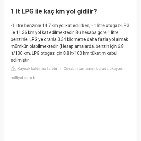
1 lt LPG ile kaç km yol gidilir?
-1 litre benzinle 14.7 km yol kat edilirken, - 1 litre otogaz-LPG
ile 11.36 km yol kat edilmektedir. Bu hesaba göre 1 litre
benzinle, LPG'ye oranla 3.34 kilometre daha fazla yol almak
mümkün olabilmektedir. (Hesaplamalarda, benzin için 6.8
lt/100 km, LPG otogaz için 8.8 lt/100 km tüketim kabul
edilmiştir.
Kaynak kaldırma talebi
Cevabın tamamını burada okuyun:
|
milliyet.com.tr