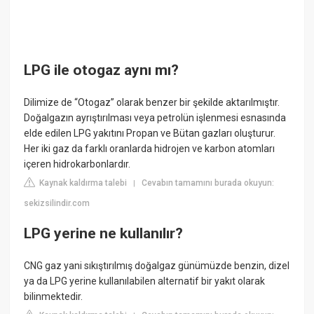
LPG ile otogaz aynı mı?
Dilimize de “Otogaz” olarak benzer bir şekilde aktarılmıştır.
Doğalgazın ayrıştırılması veya petrolün işlenmesi esnasında
elde edilen LPG yakıtını Propan ve Bütan gazları oluşturur.
Her iki gaz da farklı oranlarda hidrojen ve karbon atomları
içeren hidrokarbonlardır.
Kaynak kaldırma talebi
Cevabın tamamını burada okuyun:
|
sekizsilindir.com
LPG yerine ne kullanılır?
CNG gaz yani sıkıştırılmış doğalgaz günümüzde benzin, dizel
ya da LPG yerine kullanılabilen alternatif bir yakıt olarak
bilinmektedir.