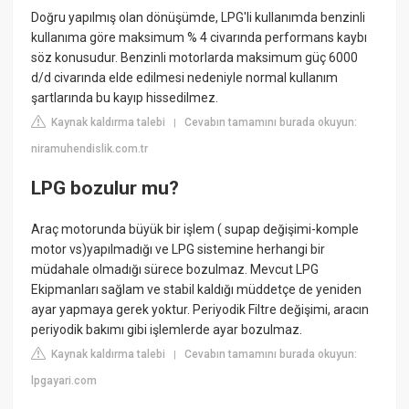
Doğru yapılmış olan dönüşümde, LPG'li kullanımda benzinli
kullanıma göre maksimum % 4 civarında performans kaybı
söz konusudur. Benzinli motorlarda maksimum güç 6000
d/d civarında elde edilmesi nedeniyle normal kullanım
şartlarında bu kayıp hissedilmez.
Kaynak kaldırma talebi
Cevabın tamamını burada okuyun:
|
niramuhendislik.com.tr
LPG bozulur mu?
Araç motorunda büyük bir işlem ( supap değişimi-komple
motor vs)yapılmadığı ve LPG sistemine herhangi bir
müdahale olmadığı sürece bozulmaz. Mevcut LPG
Ekipmanları sağlam ve stabil kaldığı müddetçe de yeniden
ayar yapmaya gerek yoktur. Periyodik Filtre değişimi, aracın
periyodik bakımı gibi işlemlerde ayar bozulmaz.
Kaynak kaldırma talebi
Cevabın tamamını burada okuyun:
|
lpgayari.com