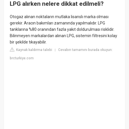
LPG alırken nelere dikkat edilmeli?
Otogaz alınan noktaların mutlaka lisanslı marka olması
gerekir. Aracın bakımları zamanında yapılmalıdır. LPG
tanklarına %80 oranından fazla yakıt doldurulması risklidir.
Bilinmeyen markalardan alınan LPG, sistemin filtresini kolay
bir şekilde tıkayabilir.
Kaynak kaldırma talebi
Cevabın tamamını burada okuyun:
|
brcturkiye.com