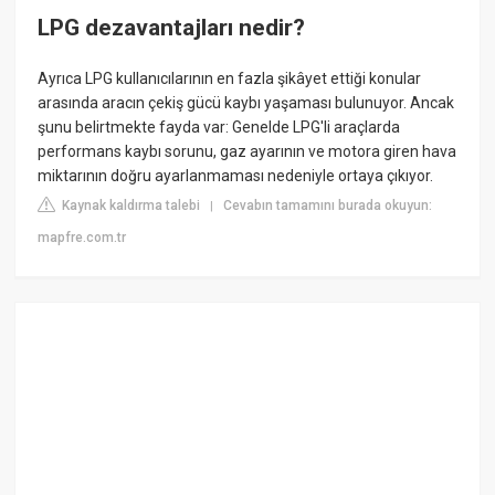
LPG dezavantajları nedir?
Ayrıca LPG kullanıcılarının en fazla şikâyet ettiği konular
arasında aracın çekiş gücü kaybı yaşaması bulunuyor. Ancak
şunu belirtmekte fayda var: Genelde LPG'li araçlarda
performans kaybı sorunu, gaz ayarının ve motora giren hava
miktarının doğru ayarlanmaması nedeniyle ortaya çıkıyor.
Kaynak kaldırma talebi
Cevabın tamamını burada okuyun:
|
mapfre.com.tr