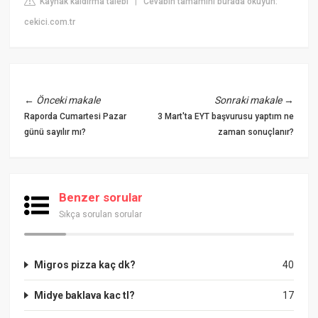
Kaynak kaldırma talebi
Cevabın tamamını burada okuyun:
|
cekici.com.tr
←
Önceki makale
Sonraki makale
→
Raporda Cumartesi Pazar
3 Mart'ta EYT başvurusu yaptım ne
günü sayılır mı?
zaman sonuçlanır?
Benzer sorular
Sıkça sorulan sorular
Migros pizza kaç dk?
40
Midye baklava kac tl?
17