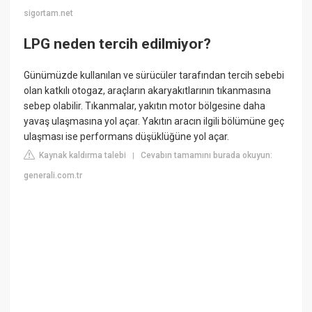
sigortam.net
LPG neden tercih edilmiyor?
Günümüzde kullanılan ve sürücüler tarafından tercih sebebi
olan katkılı otogaz, araçların akaryakıtlarının tıkanmasına
sebep olabilir. Tıkanmalar, yakıtın motor bölgesine daha
yavaş ulaşmasına yol açar. Yakıtın aracın ilgili bölümüne geç
ulaşması ise performans düşüklüğüne yol açar.
Kaynak kaldırma talebi
Cevabın tamamını burada okuyun:
|
generali.com.tr