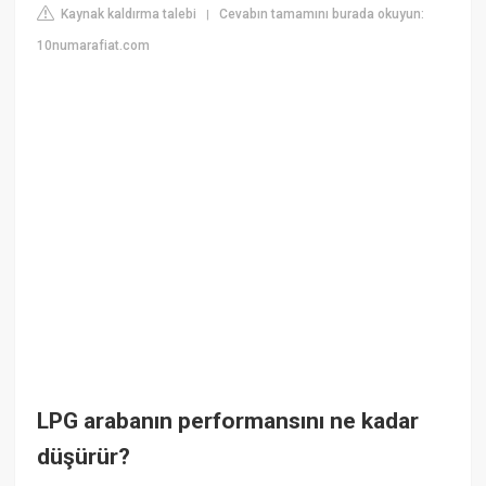
Kaynak kaldırma talebi
Cevabın tamamını burada okuyun:
|
10numarafiat.com
LPG arabanın performansını ne kadar
düşürür?