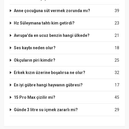
Anne çocuğuna süt vermek zorunda mı?
39
Hz Süleymana tahtı kim getirdi?
23
Avrupa'da en ucuz benzin hangi ülkede?
21
Ses kaybı neden olur?
18
Okçuların piri kimdir?
25
Erkek kızın üzerine boşalırsa ne olur?
32
En iyi gübre hangi hayvanın gübresi?
17
15 Pro Max çizilir mi?
45
Günde 3 litre su içmek zararlı mi?
29