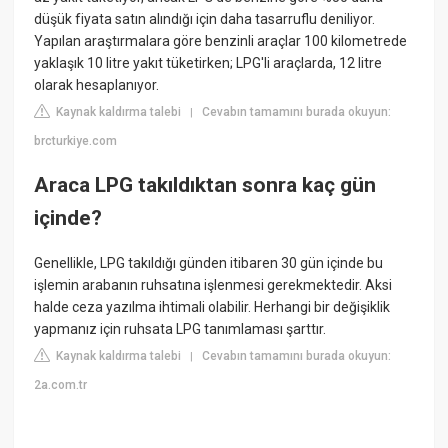
düşük fiyata satın alındığı için daha tasarruflu deniliyor.
Yapılan araştırmalara göre benzinli araçlar 100 kilometrede
yaklaşık 10 litre yakıt tüketirken; LPG'li araçlarda, 12 litre
olarak hesaplanıyor.
Kaynak kaldırma talebi
Cevabın tamamını burada okuyun:
|
brcturkiye.com
Araca LPG takıldıktan sonra kaç gün
içinde?
Genellikle, LPG takıldığı günden itibaren 30 gün içinde bu
işlemin arabanın ruhsatına işlenmesi gerekmektedir. Aksi
halde ceza yazılma ihtimali olabilir. Herhangi bir değişiklik
yapmanız için ruhsata LPG tanımlaması şarttır.
Kaynak kaldırma talebi
Cevabın tamamını burada okuyun:
|
2a.com.tr