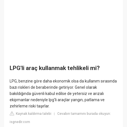
LPG'li araç kullanmak tehlikeli mi?
LPG, benzine göre daha ekonomik olsa da kullanım sırasında
bazı riskleri de beraberinde getiriyor. Genel olarak
bakıldığında güvenli kabul edilse de yetersiz ve arızalı
ekipmanlar nedeniyle lpg'li araçlar yangın, patlama ve
zehirleme riski taşırlar.
Kaynak kaldırma talebi
Cevabın tamamını burada okuyun:
|
isgnedir.com