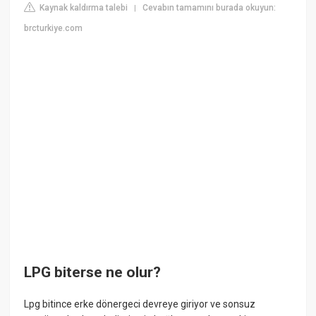
Kaynak kaldırma talebi
Cevabın tamamını burada okuyun:
|
brcturkiye.com
LPG biterse ne olur?
Lpg bitince erke dönergeci devreye giriyor ve sonsuz