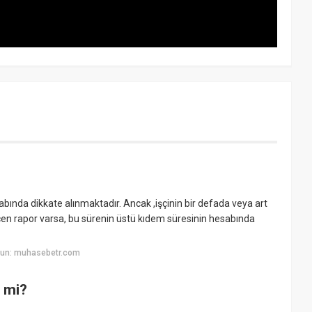
esabında dikkate alınmaktadır. Ancak ,işçinin bir defada veya art
geçen rapor varsa, bu sürenin üstü kıdem süresinin hesabında
yun: muhasebetr.com
r mi?