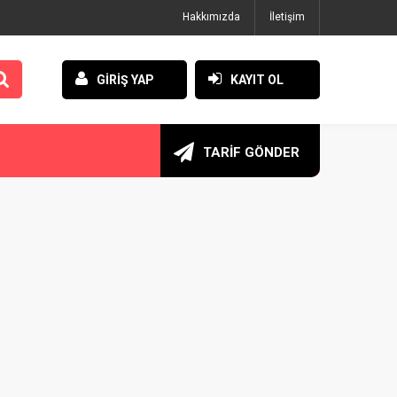
Hakkımızda
İletişim
GİRİŞ YAP
KAYIT OL
TARİF GÖNDER