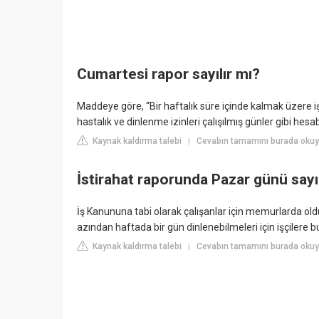
Cumartesi rapor sayılır mı?
Maddeye göre, “Bir haftalık süre içinde kalmak üzere iş
hastalık ve dinlenme izinleri çalışılmış günler gibi hesaba
Kaynak kaldırma talebi
Cevabın tamamını burada okuy
|
İstirahat raporunda Pazar günü sayıl
İş Kanununa tabi olarak çalışanlar için memurlarda old
azından haftada bir gün dinlenebilmeleri için işçilere b
Kaynak kaldırma talebi
Cevabın tamamını burada okuy
|