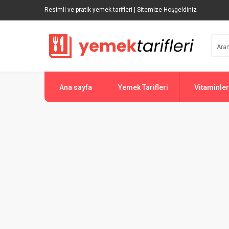
Resimli ve pratik yemek tarifleri | Sitemize Hoşgeldiniz
Ana sayfa
Yemek Tarifleri
Vitaminler