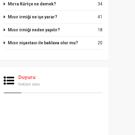
Mırra Kürtçe ne demek?
34
Mısır irmiği ne işe yarar?
41
Mısır irmiği neden yapılır?
18
Mısır nişastası ile baklava olur mu?
20
Duyuru
Reklam alanı