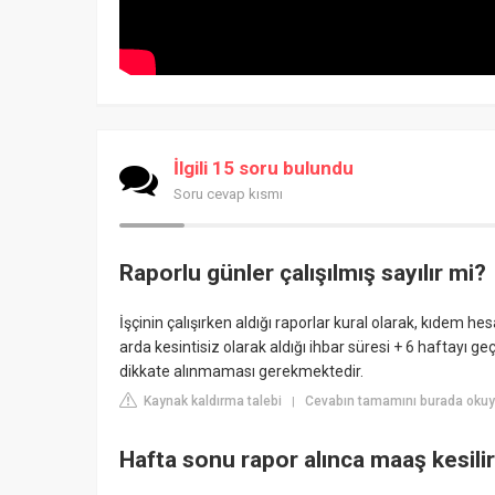
İlgili 15 soru bulundu
Soru cevap kısmı
Raporlu günler çalışılmış sayılır mi?
İşçinin çalışırken aldığı raporlar kural olarak, kıdem h
arda kesintisiz olarak aldığı ihbar süresi + 6 haftayı 
dikkate alınmaması gerekmektedir.
Kaynak kaldırma talebi
Cevabın tamamını burada oku
|
Hafta sonu rapor alınca maaş kesili