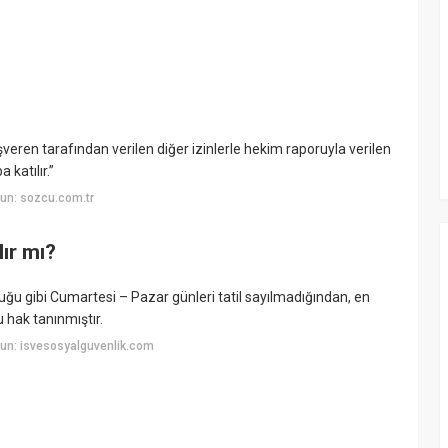
veren tarafından verilen diğer izinlerle hekim raporuyla verilen
 katılır.”
un: sozcu.com.tr
ır mı?
uğu gibi Cumartesi – Pazar günleri tatil sayılmadığından, en
u hak tanınmıştır.
un: isvesosyalguvenlik.com