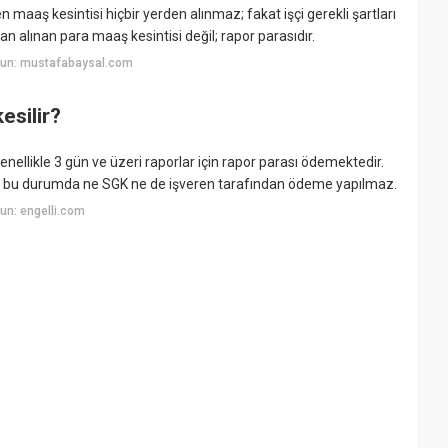
maaş kesintisi hiçbir yerden alınmaz; fakat işçi gerekli şartları
an alınan para maaş kesintisi değil; rapor parasıdır.
yun: mustafabaysal.com
esilir?
enellikle 3 gün ve üzeri raporlar için rapor parası ödemektedir.
ılır, bu durumda ne SGK ne de işveren tarafından ödeme yapılmaz.
un: engelli.com