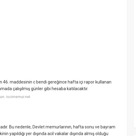
nun 46. maddesinin c bendi gereğince hafta içi rapor kullanan
nmada çalışılmış günler gibi hesaba katılacaktır.
un: iscimemur.net
tadır. Bu nedenle, Devlet memurlarının, hafta sonu ve bayram
nin yapıldığı yer dışında acil vakalar dışında almış olduğu