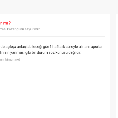
r mı?
esi Pazar günü sayılır mı?
de açıkça anlaşılabileceği gibi 1 haftalık süreyle alınan raporlar
ilinizin yanması gibi bir durum söz konusu değildir.
n: birgun.net