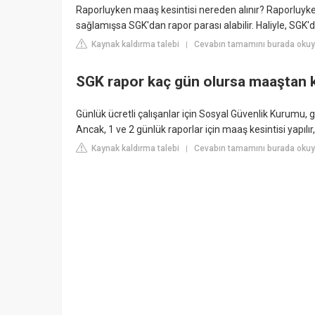
Raporluyken maaş kesintisi nereden alınır? Raporluyken 
sağlamışsa SGK'dan rapor parası alabilir. Haliyle, SGK'd
Kaynak kaldırma talebi
Cevabın tamamını burada oku
|
SGK rapor kaç gün olursa maaştan k
Günlük ücretli çalışanlar için Sosyal Güvenlik Kurumu, g
Ancak, 1 ve 2 günlük raporlar için maaş kesintisi yap
Kaynak kaldırma talebi
Cevabın tamamını burada okuy
|