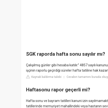
SGK raporda hafta sonu sayılır mı?
Çalışılmış günler gibi hesaba katılır.” 4857 sayılı kanu
işçinin raporlu geçirdiği süreler hafta tatiline hak kaza
Kaynak kaldırma talebi
Cevabın tamamını burada okuy
|
Haftasonu rapor geçerli mi?
Hafta sonu ve bayram tatilleri kanuni izin sayılmamak
tatillerinde memuriyet mahallindeki veya hastanın sevki