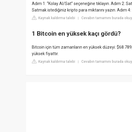
Adım 1: “Kolay Al/Sat” seçeneğine tıklayın. Adım 2: Sat
Satmak istediğiniz kripto para miktarını yazın. Adım 4:
Kaynak kaldırma talebi
Cevabın tamamını burada okuy
|
1 Bitcoin en yüksek kaçı gördü?
Bitcoin için tüm zamanların en yüksek düzeyi: $68.789
yüksek fiyattır.
Kaynak kaldırma talebi
Cevabın tamamını burada oku
|