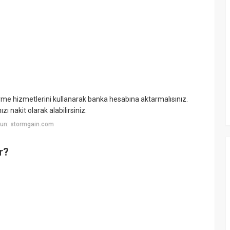
e hizmetlerini kullanarak banka hesabına aktarmalısınız.
 nakit olarak alabilirsiniz.
yun: stormgain.com
r?