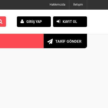
Hakkımızda
İletişim
GİRİŞ YAP
KAYIT OL
TARİF GÖNDER