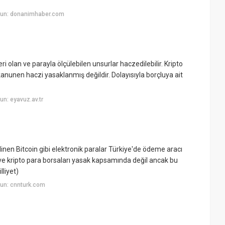
.
yun: donanimhaber.com
olan ve parayla ölçülebilen unsurlar haczedilebilir. Kripto
anunen haczi yasaklanmış değildir. Dolayısıyla borçluya ait
n: eyavuz.av.tr
ilinen Bitcoin gibi elektronik paralar Türkiye'de ödeme aracı
ı ve kripto para borsaları yasak kapsamında değil ancak bu
lliyet)
un: cnnturk.com