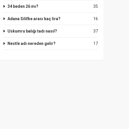
34 beden 26 mı?
35
Adana Silifke arası kaç lira?
16
Uskumru balığı tadı nasıl?
37
Nestlé adı nereden gelir?
17