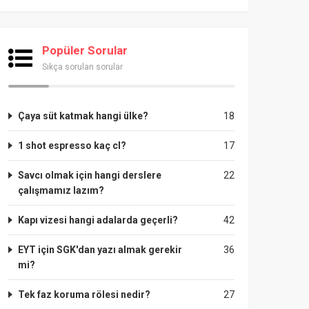
Popüler Sorular
Sıkça sorulan sorular
Çaya süt katmak hangi ülke?
18
1 shot espresso kaç cl?
17
Savcı olmak için hangi derslere
22
çalışmamız lazım?
Kapı vizesi hangi adalarda geçerli?
42
EYT için SGK'dan yazı almak gerekir
36
mi?
Tek faz koruma rölesi nedir?
27