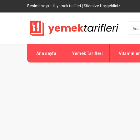
Resimli ve pratik yemek tarifleri | Sitemize Hoşgeldiniz
Ana sayfa
Yemek Tarifleri
Vitaminler