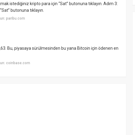
mak istediğiniz kripto para için “Sat” butonuna tıklayın. Adım 3:
 “Sat” butonuna tıklayın.
un: paribu.com
,63. Bu, piyasaya sürülmesinden bu yana Bitcoin için ödenen en
yun: coinbase.com