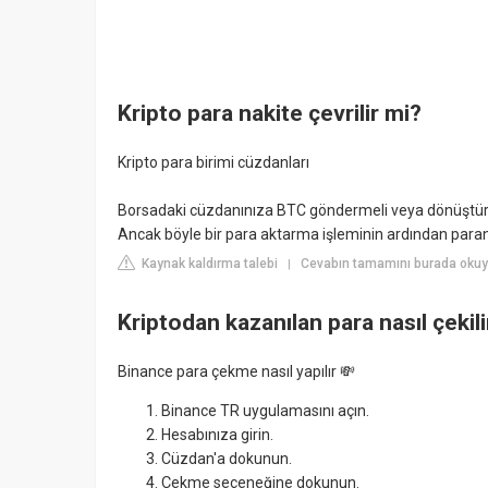
Kripto para nakite çevrilir mi?
Kripto para birimi cüzdanları
Borsadaki cüzdanınıza BTC göndermeli veya dönüştürm
Ancak böyle bir para aktarma işleminin ardından paranızı
Kaynak kaldırma talebi
Cevabın tamamını burada oku
|
Kriptodan kazanılan para nasıl çekili
Binance para çekme nasıl yapılır 💸
Binance TR uygulamasını açın.
Hesabınıza girin.
Cüzdan'a dokunun.
Çekme seçeneğine dokunun.