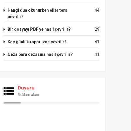
Hangi dua okunurken eller ters
44
çevrilir?
Bir dosyayı PDF ye nasıl çevrilir?
29
Kaç günlük rapor izne çevrilir?
41
Ceza para cezasına nasıl çevrilir?
41
Duyuru
Reklam alanı