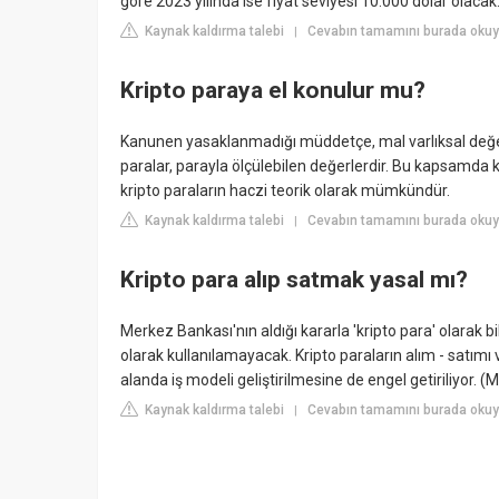
göre 2023 yılında ise fiyat seviyesi 10.000 dolar olacak
Kaynak kaldırma talebi
Cevabın tamamını burada oku
|
Kripto paraya el konulur mu?
Kanunen yasaklanmadığı müddetçe, mal varlıksal değeri 
paralar, parayla ölçülebilen değerlerdir. Bu kapsamda k
kripto paraların haczi teorik olarak mümkündür.
Kaynak kaldırma talebi
Cevabın tamamını burada okuyu
|
Kripto para alıp satmak yasal mı?
Merkez Bankası'nın aldığı kararla 'kripto para' olarak b
olarak kullanılamayacak. Kripto paraların alım - satım
alanda iş modeli geliştirilmesine de engel getiriliyor. (Mi
Kaynak kaldırma talebi
Cevabın tamamını burada okuy
|