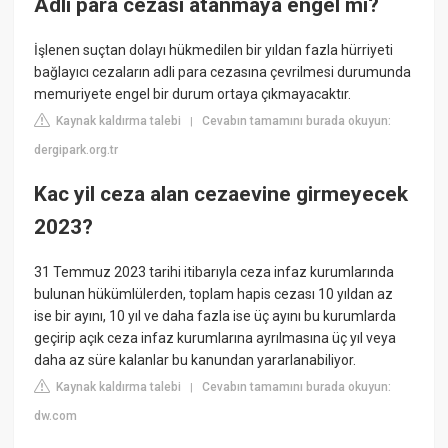
Adli para cezası atanmaya engel mi?
İşlenen suçtan dolayı hükmedilen bir yıldan fazla hürriyeti
bağlayıcı cezaların adli para cezasına çevrilmesi durumunda
memuriyete engel bir durum ortaya çıkmayacaktır.
Kaynak kaldırma talebi
Cevabın tamamını burada okuyun:
|
dergipark.org.tr
Kac yil ceza alan cezaevine girmeyecek
2023?
31 Temmuz 2023 tarihi itibarıyla ceza infaz kurumlarında
bulunan hükümlülerden, toplam hapis cezası 10 yıldan az
ise bir ayını, 10 yıl ve daha fazla ise üç ayını bu kurumlarda
geçirip açık ceza infaz kurumlarına ayrılmasına üç yıl veya
daha az süre kalanlar bu kanundan yararlanabiliyor.
Kaynak kaldırma talebi
Cevabın tamamını burada okuyun:
|
dw.com