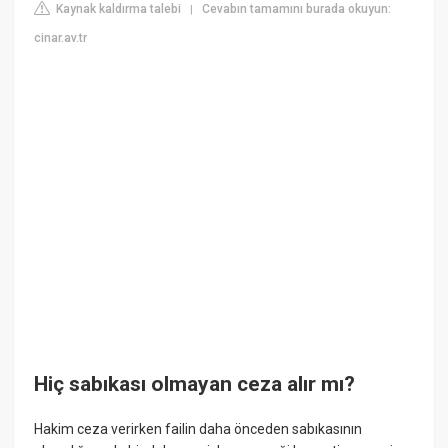
Kaynak kaldırma talebi
Cevabın tamamını burada okuyun:
|
cinar.av.tr
Hiç sabıkası olmayan ceza alır mı?
Hakim ceza verirken failin daha önceden sabıkasının