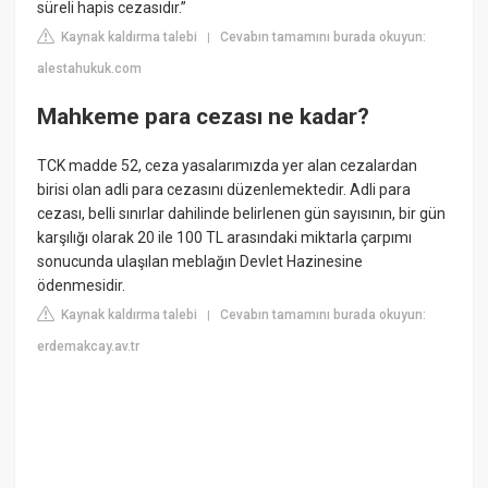
süreli hapis cezasıdır.”
Kaynak kaldırma talebi
Cevabın tamamını burada okuyun:
|
alestahukuk.com
Mahkeme para cezası ne kadar?
TCK madde 52, ceza yasalarımızda yer alan cezalardan
birisi olan adli para cezasını düzenlemektedir. Adli para
cezası, belli sınırlar dahilinde belirlenen gün sayısının, bir gün
karşılığı olarak 20 ile 100 TL arasındaki miktarla çarpımı
sonucunda ulaşılan meblağın Devlet Hazinesine
ödenmesidir.
Kaynak kaldırma talebi
Cevabın tamamını burada okuyun:
|
erdemakcay.av.tr