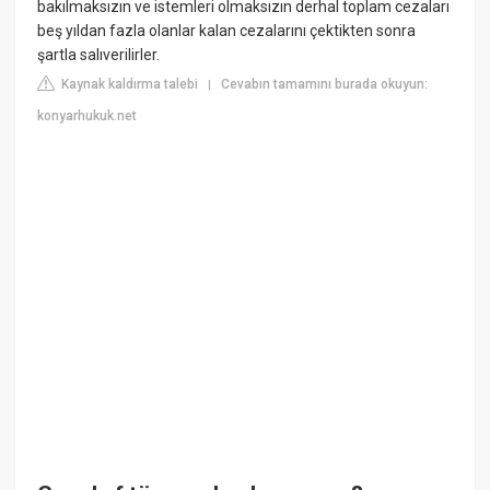
bakılmaksızın ve istemleri olmaksızın derhal toplam cezaları
beş yıldan fazla olanlar kalan cezalarını çektikten sonra
şartla salıverilirler.
Kaynak kaldırma talebi
Cevabın tamamını burada okuyun:
|
konyarhukuk.net