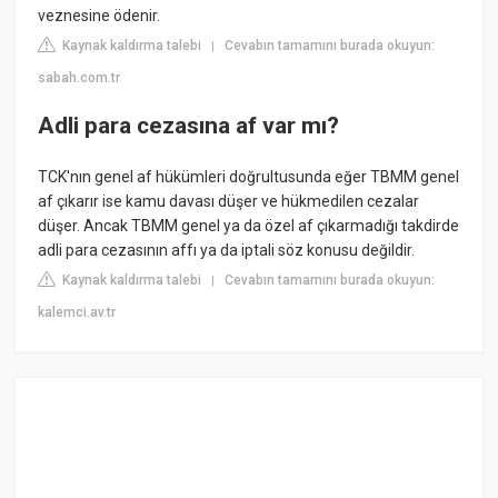
veznesine ödenir.
Kaynak kaldırma talebi
Cevabın tamamını burada okuyun:
|
sabah.com.tr
Adli para cezasına af var mı?
TCK'nın genel af hükümleri doğrultusunda eğer TBMM genel
af çıkarır ise kamu davası düşer ve hükmedilen cezalar
düşer. Ancak TBMM genel ya da özel af çıkarmadığı takdirde
adli para cezasının affı ya da iptali söz konusu değildir.
Kaynak kaldırma talebi
Cevabın tamamını burada okuyun:
|
kalemci.av.tr