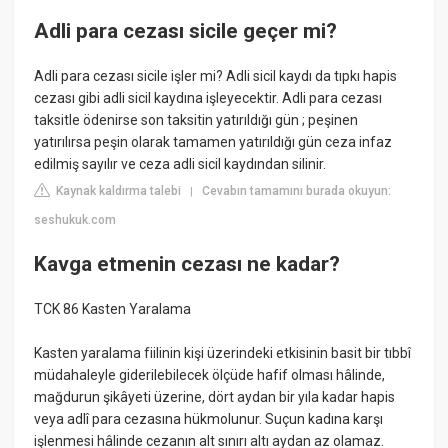
Adli para cezası sicile geçer mi?
Adli para cezası sicile işler mi? Adli sicil kaydı da tıpkı hapis
cezası gibi adli sicil kaydına işleyecektir. Adli para cezası
taksitle ödenirse son taksitin yatırıldığı gün ; peşinen
yatırılırsa peşin olarak tamamen yatırıldığı gün ceza infaz
edilmiş sayılır ve ceza adli sicil kaydından silinir.
Kaynak kaldırma talebi
Cevabın tamamını burada okuyun:
|
seshukuk.com
Kavga etmenin cezası ne kadar?
TCK 86 Kasten Yaralama
Kasten yaralama fiilinin kişi üzerindeki etkisinin basit bir tıbbî
müdahaleyle giderilebilecek ölçüde hafif olması hâlinde,
mağdurun şikâyeti üzerine, dört aydan bir yıla kadar hapis
veya adlî para cezasına hükmolunur. Suçun kadına karşı
işlenmesi hâlinde cezanın alt sınırı altı aydan az olamaz.