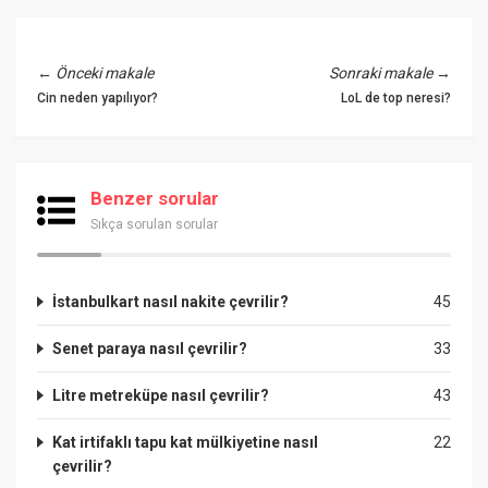
←
Önceki makale
Sonraki makale
→
Cin neden yapılıyor?
LoL de top neresi?
Benzer sorular
Sıkça sorulan sorular
İstanbulkart nasıl nakite çevrilir?
45
Senet paraya nasıl çevrilir?
33
Litre metreküpe nasıl çevrilir?
43
Kat irtifaklı tapu kat mülkiyetine nasıl
22
çevrilir?