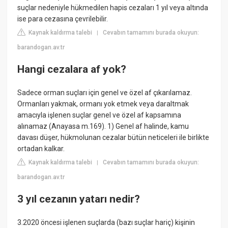
suçlar nedeniyle hükmedilen hapis cezaları 1 yıl veya altında
ise para cezasına çevrilebilir.
Kaynak kaldırma talebi
Cevabın tamamını burada okuyun:
|
barandogan.av.tr
Hangi cezalara af yok?
Sadece orman suçları için genel ve özel af çıkarılamaz.
Ormanları yakmak, ormanı yok etmek veya daraltmak
amacıyla işlenen suçlar genel ve özel af kapsamına
alınamaz (Anayasa m.169). 1) Genel af halinde, kamu
davası düşer, hükmolunan cezalar bütün neticeleri ile birlikte
ortadan kalkar.
Kaynak kaldırma talebi
Cevabın tamamını burada okuyun:
|
barandogan.av.tr
3 yıl cezanın yatarı nedir?
3.2020 öncesi işlenen suçlarda (bazı suçlar hariç) kişinin