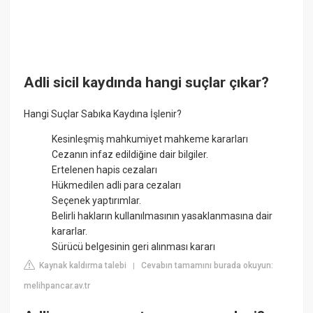
Adli sicil kaydında hangi suçlar çıkar?
Hangi Suçlar Sabıka Kaydına İşlenir?
Kesinleşmiş mahkumiyet mahkeme kararları
Cezanın infaz edildiğine dair bilgiler.
Ertelenen hapis cezaları
Hükmedilen adli para cezaları
Seçenek yaptırımlar.
Belirli hakların kullanılmasının yasaklanmasına dair
kararlar.
Sürücü belgesinin geri alınması kararı
Kaynak kaldırma talebi
Cevabın tamamını burada okuyun:
|
melihpancar.av.tr