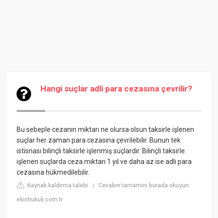
Hangi suçlar adli para cezasına çevrilir?
Bu sebeple cezanın miktarı ne olursa olsun taksirle işlenen
suçlar her zaman para cezasına çevrilebilir. Bunun tek
istisnası bilinçli taksirle işlenmiş suçlardır. Bilinçli taksirle
işlenen suçlarda ceza miktarı 1 yıl ve daha az ise adli para
cezasına hükmedilebilir.
Kaynak kaldırma talebi
Cevabın tamamını burada okuyun:
|
ekinhukuk.com.tr