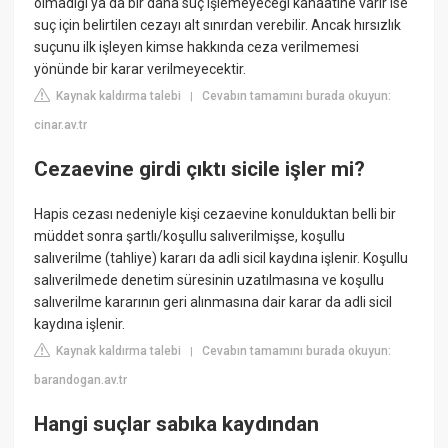
olmadığı ya da bir daha suç işlemeyeceği kanaatine varır ise
suç için belirtilen cezayı alt sınırdan verebilir. Ancak hırsızlık
suçunu ilk işleyen kimse hakkında ceza verilmemesi
yönünde bir karar verilmeyecektir.
Kaynak kaldırma talebi
Cevabın tamamını burada okuyun:
|
cinar.av.tr
Cezaevine girdi çıktı sicile işler mi?
Hapis cezası nedeniyle kişi cezaevine konulduktan belli bir
müddet sonra şartlı/koşullu salıverilmişse, koşullu
salıverilme (tahliye) kararı da adli sicil kaydına işlenir. Koşullu
salıverilmede denetim süresinin uzatılmasına ve koşullu
salıverilme kararının geri alınmasına dair karar da adli sicil
kaydına işlenir.
Kaynak kaldırma talebi
Cevabın tamamını burada okuyun:
|
barandogan.av.tr
Hangi suçlar sabıka kaydından