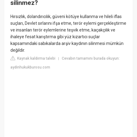
silinmez?
Hırsızlık, dolandırıcılık, güveni kötüye kullanma ve hileli iflas
suçları, Devlet sırlarını ifşa etme, terör eylemi gerçekleştirme
ve insanları terör eylemlerine teşvik etme, kaçakçılık ve
ihaleye fesat karıştırma gibi yüz kızartıcı suçlar
kapsamındaki sabıkalarda arşiv kaydının silinmesi mümkün
değildir.
Kaynak kaldırma talebi
Cevabın tamamını burada okuyun:
|
aydinhukukburosu.com