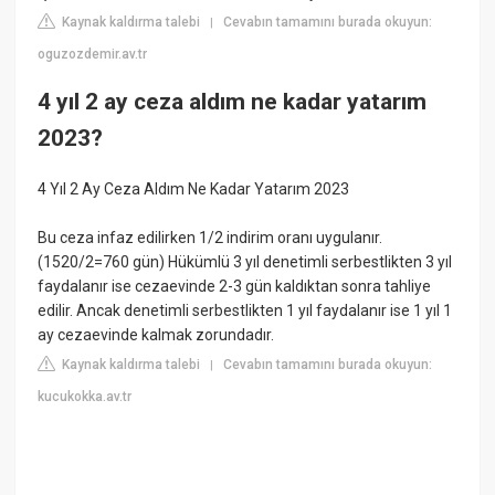
Kaynak kaldırma talebi
Cevabın tamamını burada okuyun:
|
oguzozdemir.av.tr
4 yıl 2 ay ceza aldım ne kadar yatarım
2023?
4 Yıl 2 Ay Ceza Aldım Ne Kadar Yatarım 2023
Bu ceza infaz edilirken 1/2 indirim oranı uygulanır.
(1520/2=760 gün) Hükümlü 3 yıl denetimli serbestlikten 3 yıl
faydalanır ise cezaevinde 2-3 gün kaldıktan sonra tahliye
edilir. Ancak denetimli serbestlikten 1 yıl faydalanır ise 1 yıl 1
ay cezaevinde kalmak zorundadır.
Kaynak kaldırma talebi
Cevabın tamamını burada okuyun:
|
kucukokka.av.tr