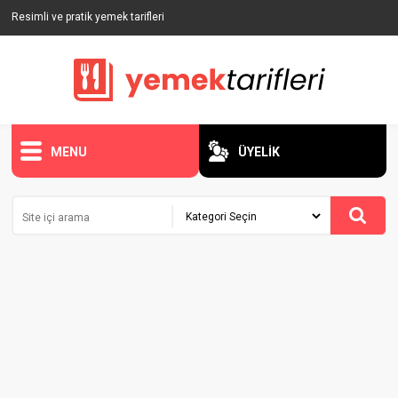
Resimli ve pratik yemek tarifleri
MENU
ÜYELİK