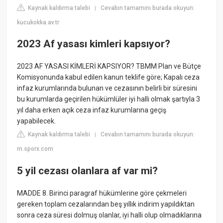
Kaynak kaldırma talebi
Cevabın tamamını burada okuyun:
|
kucukokka.av.tr
2023 Af yasası kimleri kapsıyor?
2023 AF YASASI KİMLERİ KAPSIYOR? TBMM Plan ve Bütçe
Komisyonunda kabul edilen kanun teklife göre; Kapalı ceza
infaz kurumlarında bulunan ve cezasının belirli bir süresini
bu kurumlarda geçirilen hükümlüler iyi halli olmak şartıyla 3
yıl daha erken açık ceza infaz kurumlarına geçiş
yapabilecek.
Kaynak kaldırma talebi
Cevabın tamamını burada okuyun:
|
m.sporx.com
5 yil cezası olanlara af var mi?
MADDE 8. Birinci paragraf hükümlerine göre çekmeleri
gereken toplam cezalarından beş yıllık indirim yapıldıktan
sonra ceza süresi dolmuş olanlar, iyi halli olup olmadıklarına