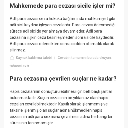
Mahkemede para cezası sicile işler mi?
Adli para cezası ceza hukuku bağlamında mahkumiyet gibi
adli sicil kaydına işleyen cezalardır. Para cezası ödenmediği
sürece adli sicilde yer almaya devam eder. Adli para
cezasına ilişkin ceza kesinleşmeden sonra sicile kaydedilir.
Adli para cezası ödendikten sonra sicilden otomatik olarak
silinmez.
Kaynak kaldırma talebi
Cevabın tamamını burada okuyun:
|
tahanci.av.tr
Para cezasına çevrilen suçlar ne kadar?
Hapis cezalarının dönüştürülebilmesi için belli başlı şartlar
bulunmaktadır. Suçun cezasının bir yıldan az olan hapis
cezaları çevrilebilmektedir. Kasıtlı olarak işlenmemiş ve
taksirle işlenmiş olan suçlar adına hükmedilen hapis
cezasının adli para cezasına çevrilmesi adına herhangi bir
süre sınırı tanınmamıştır.