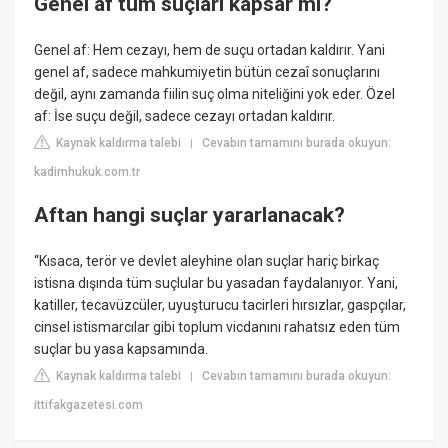
Genel af tüm suçları kapsar mı?
Genel af: Hem cezayı, hem de suçu ortadan kaldırır. Yani
genel af, sadece mahkumiyetin bütün cezaî sonuçlarını
değil, aynı zamanda fiilin suç olma niteliğini yok eder. Özel
af: İse suçu değil, sadece cezayı ortadan kaldırır.
Kaynak kaldırma talebi
Cevabın tamamını burada okuyun:
|
kadimhukuk.com.tr
Aftan hangi suçlar yararlanacak?
“Kısaca, terör ve devlet aleyhine olan suçlar hariç birkaç
istisna dışında tüm suçlular bu yasadan faydalanıyor. Yani,
katiller, tecavüzcüler, uyuşturucu tacirleri hırsızlar, gaspçılar,
cinsel istismarcılar gibi toplum vicdanını rahatsız eden tüm
suçlar bu yasa kapsamında.
Kaynak kaldırma talebi
Cevabın tamamını burada okuyun:
|
ittifakgazetesi.com