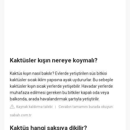
Kaktüsler kışın nereye koymalı?
Kaktüs kışın nasıl bakılır? Evlerde yetiştirilen süs bitkisi
kaktüsler sıcak iklim yapısına ayak uydururlar. Bu sebeple
kaktüsler kışın sıcak yerlerde yetişebilir. Havadar yerlerde
muhafaza edilmesi gereken bu bitkiler kapalı oda veya
balkonda, arada havalandırmak şartıyla yetiştirilir.
Kaynak kaldırma talebi
Cevabın tamamını burada okuyun:
|
sabah.com.tr
Kaktüs hangi saksıya dikilir?