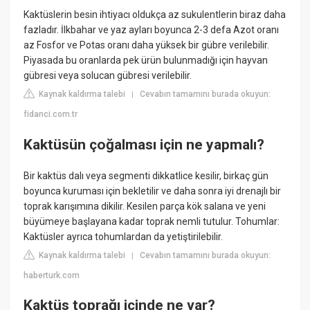
Kaktüslerin besin ihtiyacı oldukça az sukulentlerin biraz daha
fazladır. İlkbahar ve yaz ayları boyunca 2-3 defa Azot oranı
az Fosfor ve Potas oranı daha yüksek bir gübre verilebilir.
Piyasada bu oranlarda pek ürün bulunmadığı için hayvan
gübresi veya solucan gübresi verilebilir.
Kaynak kaldırma talebi
Cevabın tamamını burada okuyun:
|
fidanci.com.tr
Kaktüsün çoğalması için ne yapmalı?
Bir kaktüs dalı veya segmenti dikkatlice kesilir, birkaç gün
boyunca kuruması için bekletilir ve daha sonra iyi drenajlı bir
toprak karışımına dikilir. Kesilen parça kök salana ve yeni
büyümeye başlayana kadar toprak nemli tutulur. Tohumlar:
Kaktüsler ayrıca tohumlardan da yetiştirilebilir.
Kaynak kaldırma talebi
Cevabın tamamını burada okuyun:
|
haberturk.com
Kaktüs toprağı içinde ne var?