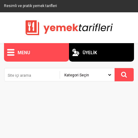
Resimli ve pratik yemek tarifleri
MENU
ÜYELİK