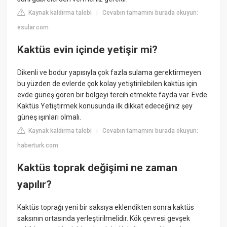
Kaynak kaldırma talebi
Cevabın tamamını burada okuyun:
|
esular.com
Kaktüs evin içinde yetişir mi?
Dikenli ve bodur yapısıyla çok fazla sulama gerektirmeyen
bu yüzden de evlerde çok kolay yetiştirilebilen kaktüs için
evde güneş gören bir bölgeyi tercih etmekte fayda var. Evde
Kaktüs Yetiştirmek konusunda ilk dikkat edeceğiniz şey
güneş ışınları olmalı.
Kaynak kaldırma talebi
Cevabın tamamını burada okuyun:
|
haberturk.com
Kaktüs toprak değişimi ne zaman
yapılır?
Kaktüs toprağı yeni bir saksıya eklendikten sonra kaktüs
saksının ortasında yerleştirilmelidir. Kök çevresi gevşek