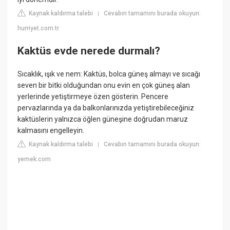
Kaynak kaldırma talebi
Cevabın tamamını burada okuyun:
|
hurriyet.com.tr
Kaktüs evde nerede durmalı?
Sıcaklık, ışık ve nem: Kaktüs, bolca güneş almayı ve sıcağı
seven bir bitki olduğundan onu evin en çok güneş alan
yerlerinde yetiştirmeye özen gösterin. Pencere
pervazlarında ya da balkonlarınızda yetiştirebileceğiniz
kaktüslerin yalnızca öğlen güneşine doğrudan maruz
kalmasını engelleyin.
Kaynak kaldırma talebi
Cevabın tamamını burada okuyun:
|
yemek.com