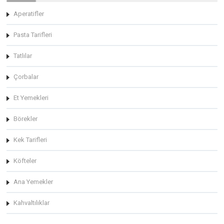
Aperatifler
Pasta Tarifleri
Tatlılar
Çorbalar
Et Yemekleri
Börekler
Kek Tarifleri
Köfteler
Ana Yemekler
Kahvaltılıklar