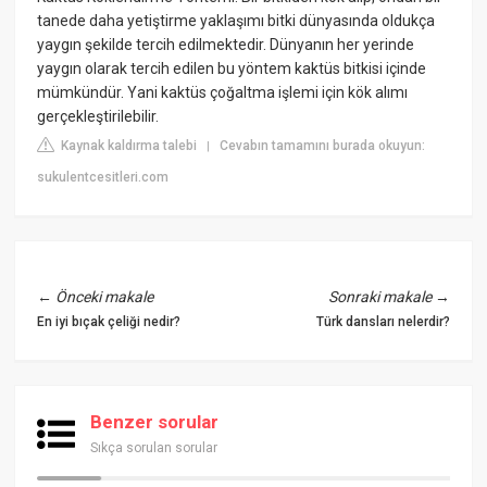
tanede daha yetiştirme yaklaşımı bitki dünyasında oldukça
yaygın şekilde tercih edilmektedir. Dünyanın her yerinde
yaygın olarak tercih edilen bu yöntem kaktüs bitkisi içinde
mümkündür. Yani kaktüs çoğaltma işlemi için kök alımı
gerçekleştirilebilir.
Kaynak kaldırma talebi
Cevabın tamamını burada okuyun:
|
sukulentcesitleri.com
←
Önceki makale
Sonraki makale
→
En iyi bıçak çeliği nedir?
Türk dansları nelerdir?
Benzer sorular
Sıkça sorulan sorular