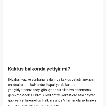
Kaktüs balkonda yetişir mi?
İlkbahar, yaz ve sonbahar aylarında kaktüs yetiştirmek için
en ideal ortam balkondur. Kapalı yerde kaktüs
yetiştiriyorsanız odayı gün içinde sık sık havalandırmanız
gerekmektedir. Gübre: Sukkulent ve kaktüslere asla hayvan
gübresi verilmemelidir. Halk arasında 'vitamin' olarak bilinen
suni gübrelerden vermeniz gerekir.