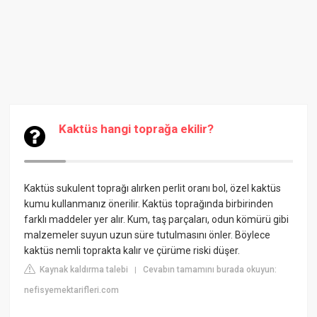
Kaktüs hangi toprağa ekilir?
Kaktüs sukulent toprağı alırken perlit oranı bol, özel kaktüs
kumu kullanmanız önerilir. Kaktüs toprağında birbirinden
farklı maddeler yer alır. Kum, taş parçaları, odun kömürü gibi
malzemeler suyun uzun süre tutulmasını önler. Böylece
kaktüs nemli toprakta kalır ve çürüme riski düşer.
Kaynak kaldırma talebi
Cevabın tamamını burada okuyun:
|
nefisyemektarifleri.com