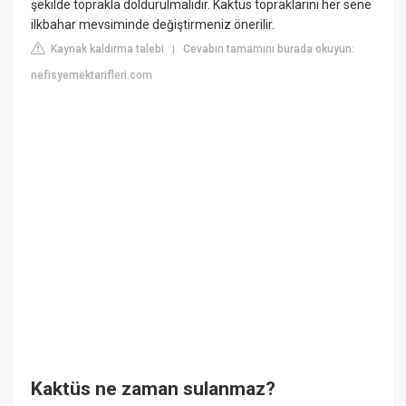
şekilde toprakla doldurulmalıdır. Kaktüs topraklarını her sene
ilkbahar mevsiminde değiştirmeniz önerilir.
Kaynak kaldırma talebi
Cevabın tamamını burada okuyun:
|
nefisyemektarifleri.com
Kaktüs ne zaman sulanmaz?