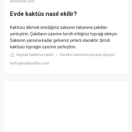
yenisafak.com
Evde kaktüs nasıl ekilir?
Kaktüsü dikmek istediğiniz saksının tabanına çakılları
yerleştirin. Çakılların üzerine tercih ettiğiniz toprağı ekleyin.
Saksının yarısına kadar gelseniz yeterli olacaktır. Şimdi
kaktüsü toprağın üzerine yerleştirin.
Kaynak kaldırma talebi
Cevabın tamamını burada okuyun:
|
nefisyemektarifleri.com