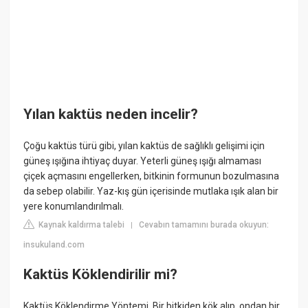
Yılan kaktüs neden incelir?
Çoğu kaktüs türü gibi, yılan kaktüs de sağlıklı gelişimi için
güneş ışığına ihtiyaç duyar. Yeterli güneş ışığı almaması
çiçek açmasını engellerken, bitkinin formunun bozulmasına
da sebep olabilir. Yaz-kış gün içerisinde mutlaka ışık alan bir
yere konumlandırılmalı.
Kaynak kaldırma talebi
Cevabın tamamını burada okuyun:
|
insukuland.com
Kaktüs Köklendirilir mi?
Kaktüs Köklendirme Yöntemi. Bir bitkiden kök alıp, ondan bir