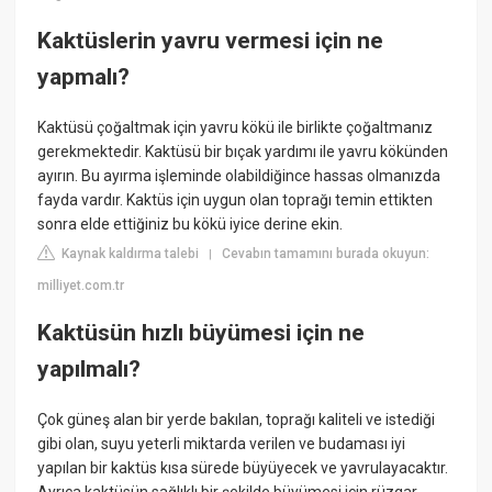
Kaktüslerin yavru vermesi için ne
yapmalı?
Kaktüsü çoğaltmak için yavru kökü ile birlikte çoğaltmanız
gerekmektedir. Kaktüsü bir bıçak yardımı ile yavru kökünden
ayırın. Bu ayırma işleminde olabildiğince hassas olmanızda
fayda vardır. Kaktüs için uygun olan toprağı temin ettikten
sonra elde ettiğiniz bu kökü iyice derine ekin.
Kaynak kaldırma talebi
Cevabın tamamını burada okuyun:
|
milliyet.com.tr
Kaktüsün hızlı büyümesi için ne
yapılmalı?
Çok güneş alan bir yerde bakılan, toprağı kaliteli ve istediği
gibi olan, suyu yeterli miktarda verilen ve budaması iyi
yapılan bir kaktüs kısa sürede büyüyecek ve yavrulayacaktır.
Ayrıca kaktüsün sağlıklı bir şekilde büyümesi için rüzgar