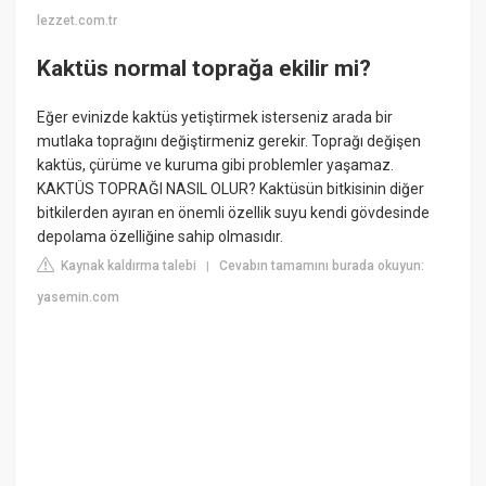
lezzet.com.tr
Kaktüs normal toprağa ekilir mi?
Eğer evinizde kaktüs yetiştirmek isterseniz arada bir
mutlaka toprağını değiştirmeniz gerekir. Toprağı değişen
kaktüs, çürüme ve kuruma gibi problemler yaşamaz.
KAKTÜS TOPRAĞI NASIL OLUR? Kaktüsün bitkisinin diğer
bitkilerden ayıran en önemli özellik suyu kendi gövdesinde
depolama özelliğine sahip olmasıdır.
Kaynak kaldırma talebi
Cevabın tamamını burada okuyun:
|
yasemin.com