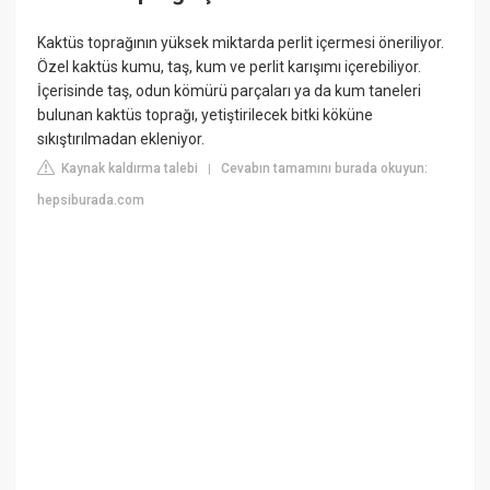
Kaktüs toprağının yüksek miktarda perlit içermesi öneriliyor.
Özel kaktüs kumu, taş, kum ve perlit karışımı içerebiliyor.
İçerisinde taş, odun kömürü parçaları ya da kum taneleri
bulunan kaktüs toprağı, yetiştirilecek bitki köküne
sıkıştırılmadan ekleniyor.
Kaynak kaldırma talebi
Cevabın tamamını burada okuyun:
|
hepsiburada.com