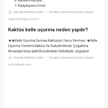
Kansere Karşıdır. ...
Radyasyonu Emer.
Kaynak kaldırma talebi
Cevabın tamamını burada okuyun:
|
migrostv.migros.com.tr
Kaktüs kelle uçurma neden yapılır?
🌵🌵Kelle Uçurma Sonrasi Kaktüsün Yavru Vermesi. 🌵Kelle
Uçurma Yöntemi Kaktüs Ve Sukulentlerde. Çoğaltma
Amaciyla Veya Şekil Bozuklukları Sebebiyle. Uygulanir.
Kaynak kaldırma talebi
Cevabın tamamını burada okuyun:
|
m.facebook.com