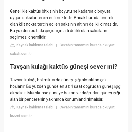
Genellikle kaktüs bitkisinin boyutu ne kadarsa o boyuta
uygun saksılar tercih edilmektedir. Ancak burada önemli
olan kilit nokta tercih edilen saksının altının delikli olmasıdır.
Bu yüzden bu bitki çeşidi için altı delikli olan saksıların
seçilmesi önemlidir.
Kaynak kaldırma talebi
Cevabın tamamını burada okuyun:
|
sabah.com.tr
Tavşan kulağı kaktüs güneşi sever mi?
Tavşan kulağı, bol miktarda güneş ışığı almaktan çok
hoşlanır. Bu yüzden günde en az 4 saat doğrudan güneş ışığı
almalıdır. Mümkünse güneye bakan ve doğrudan güneş ışığı
alan bir pencerenin yakınında konumlandırılmalıdır.
Kaynak kaldırma talebi
Cevabın tamamını burada okuyun:
|
lezzet.com.tr