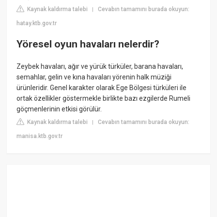
Kaynak kaldırma talebi
Cevabın tamamını burada okuyun:
|
hatay.ktb.gov.tr
Yöresel oyun havaları nelerdir?
Zeybek havaları, ağır ve yürük türküler, barana havaları,
semahlar, gelin ve kına havaları yörenin halk müziği
ürünleridir. Genel karakter olarak Ege Bölgesi türküleri ile
ortak özellikler göstermekle birlikte bazı ezgilerde Rumeli
göçmenlerinin etkisi görülür.
Kaynak kaldırma talebi
Cevabın tamamını burada okuyun:
|
manisa.ktb.gov.tr