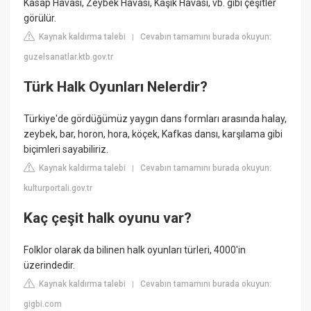
Kasap Havası, Zeybek Havası, Kaşık Havası, vb. gibi çeşitler
görülür.
Kaynak kaldırma talebi
Cevabın tamamını burada okuyun:
|
guzelsanatlar.ktb.gov.tr
Türk Halk Oyunları Nelerdir?
Türkiye'de gördüğümüz yaygın dans formları arasında halay,
zeybek, bar, horon, hora, köçek, Kafkas dansı, karşılama gibi
biçimleri sayabiliriz.
Kaynak kaldırma talebi
Cevabın tamamını burada okuyun:
|
kulturportali.gov.tr
Kaç çeşit halk oyunu var?
Folklor olarak da bilinen halk oyunları türleri, 4000'in
üzerindedir.
Kaynak kaldırma talebi
Cevabın tamamını burada okuyun:
|
gigbi.com