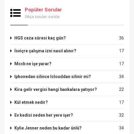
Popüler Sorular
Sıkça sorulan sorular
HGS ceza süresi kaç gün?
36
İsviçre çalışma izni nasıl alınır?
17
Mccb ne işe yarar?
17
Iphonedan silince Iclouddan silinir mi?
34
Kira gelir vergisi hangi bankalara yatıyor?
22
Kül etmek nedir?
17
Ev kedisi neden her yere işer?
32
Kylie Jenner neden bu kadar ünlü?
34