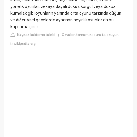
yönelik oyunlar, zekaya dayalı dokuz korgol veya dokuz
kumalak gibi oyunların yanında orta oyunu tarzında düğün
ve diğer özel gecelerde oynanan seyirlik oyunlar da bu
kapsama girer.
Kaynak kaldırma talebi
Cevabın tamamını burada okuyun:
|
tr.wikipedia.org