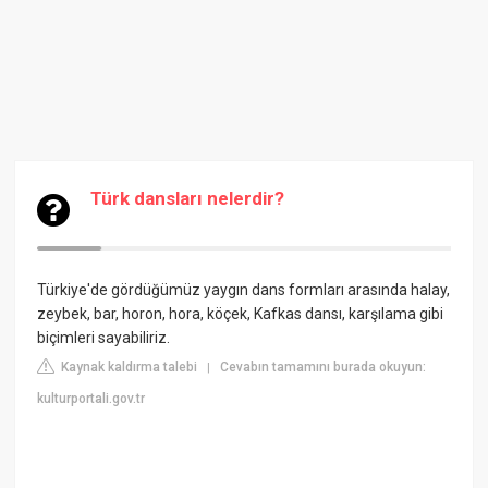
Türk dansları nelerdir?
Türkiye'de gördüğümüz yaygın dans formları arasında halay,
zeybek, bar, horon, hora, köçek, Kafkas dansı, karşılama gibi
biçimleri sayabiliriz.
Kaynak kaldırma talebi
Cevabın tamamını burada okuyun:
|
kulturportali.gov.tr