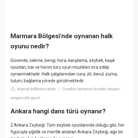
Marmara Bölgesi'nde oynanan halk
oyunu nedir?
Güvende, sekme, bengi, hora, karşılama, zeybek, kaşık
oyunları, bar ve horon türü oyun müzikleri icra edilip
oynanmaktadır. Halk çalgılarından cura, zil, davul, zurna,
tulum, bağlama yörede görülmektedir.
Kaynak kaldırma talebi
Cevabın tamamını burada okuyun:
|
aregem.ktb.gov.tr
Ankara hangi dans türü oynanır?
2.Ankara Zeybeği: Tüm zeybek oyunlarında olduğu gibi, her
figürüyle yiğitlik ve mertlik anlatan Ankara Zeybeği, ağır bir