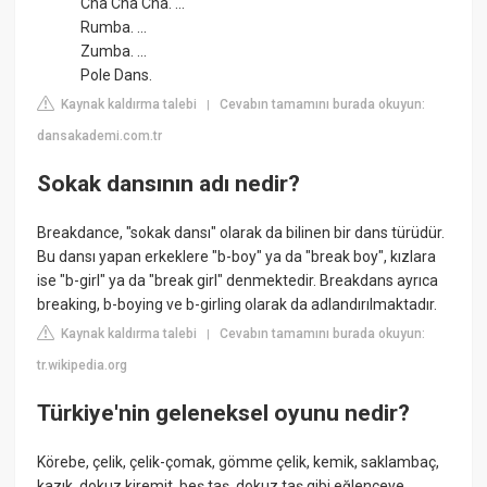
Cha Cha Cha. ...
Rumba. ...
Zumba. ...
Pole Dans.
Kaynak kaldırma talebi
Cevabın tamamını burada okuyun:
|
dansakademi.com.tr
Sokak dansının adı nedir?
Breakdance, "sokak dansı" olarak da bilinen bir dans türüdür.
Bu dansı yapan erkeklere "b-boy" ya da "break boy", kızlara
ise "b-girl" ya da "break girl" denmektedir. Breakdans ayrıca
breaking, b-boying ve b-girling olarak da adlandırılmaktadır.
Kaynak kaldırma talebi
Cevabın tamamını burada okuyun:
|
tr.wikipedia.org
Türkiye'nin geleneksel oyunu nedir?
Körebe, çelik, çelik-çomak, gömme çelik, kemik, saklambaç,
kazık, dokuz kiremit, beş taş, dokuz taş gibi eğlenceye