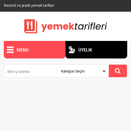
Resimli ve pratik yemek tarifleri
MENU
ÜYELİK