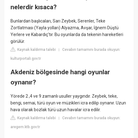
nelerdir kısaca?
Bunlardan başlıcaları, Sarı Zeybek, Serenler, Teke
Zortlatması (Yayla yolları) Alyazma, Avşar, İğnem Düştü
Yerlere ve Kabardıç'tır. Bu oyunlarda da tekenin hareketleri
görülür.
Kaynak kaldırma talebi
Cevabın tamamını burada okuyun:
|
kulturportali.gov.tr
Akdeniz bölgesinde hangi oyunlar
oynanır?
Yörede 2 ,4 ve 9 zamanlı usuller yaygındır. Zeybek, teke,
bengi, semai, türü oyun ve müzikleri icra edilip oynanır. Uzun
hava olarak bozlak türü uzun havalar icra edilir.
Kaynak kaldırma talebi
Cevabın tamamını burada okuyun:
|
aregem.ktb.gov.tr