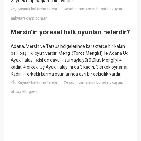
zeybek olup bağlama ile oynanır.
Kaynak kaldırma talebi
Cevabın tamamını burada okuyun:
|
ankyrareklam.com.tr
Mersin'in yöresel halk oyunları nelerdir?
Adana, Mersin ve Tarsus bölgelerinde karakterce bir kalan
belli başlı iki oyun vardır: Mengi (Toros Mengisi) ile Adana Üç
Ayak Halayı. İkisi de davul - zurnayla yürütülür. Mengi'yi 4
kadın, 4 erkek, Üç Ayak Halayı'nı da 3 kadın, 3 erkek oynarlar.
Kadınlı - erkekli karma oyunlarında ayrı bir çekicilik vardır.
Kaynak kaldırma talebi
Cevabın tamamını burada okuyun:
|
ekitap.ktb.gov.tr