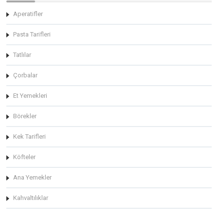
Aperatifler
Pasta Tarifleri
Tatlılar
Çorbalar
Et Yemekleri
Börekler
Kek Tarifleri
Köfteler
Ana Yemekler
Kahvaltılıklar