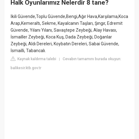
Halk Oyunlarımız Nelerdir 8 tane?
İkili Güvende,Toplu Güvende,Bengi,Ağır Hava,Karşılama,Koca
Arap,Kemeraltı, Sekme, Kayalcanın Taşları, Şıngır, Edremit
Güvende, Yılanı Yılanı, Savaştepe Zeybeği, Alay Havası,
İsmailler Zeybeği, Koca Kuş, Dada Zeybeği, Doğanlar
Zeybeği, Aldı Dereleri, Koybatın Dereleri, Sabai Güvende,
İsmailli, Tabancalı.
Kaynak kaldırma talebi
Cevabın tamamını burada okuyun:
|
balikesir.ktb.gov.tr