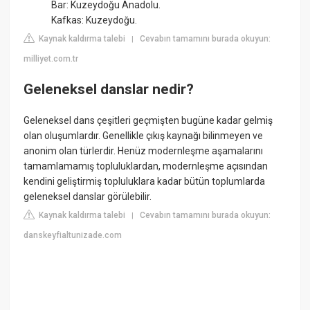
Bar: Kuzeydoğu Anadolu.
Kafkas: Kuzeydoğu.
Kaynak kaldırma talebi
Cevabın tamamını burada okuyun:
|
milliyet.com.tr
Geleneksel danslar nedir?
Geleneksel dans çeşitleri geçmişten bugüne kadar gelmiş
olan oluşumlardır. Genellikle çıkış kaynağı bilinmeyen ve
anonim olan türlerdir. Henüz modernleşme aşamalarını
tamamlamamış topluluklardan, modernleşme açısından
kendini geliştirmiş topluluklara kadar bütün toplumlarda
geleneksel danslar görülebilir.
Kaynak kaldırma talebi
Cevabın tamamını burada okuyun:
|
danskeyfialtunizade.com