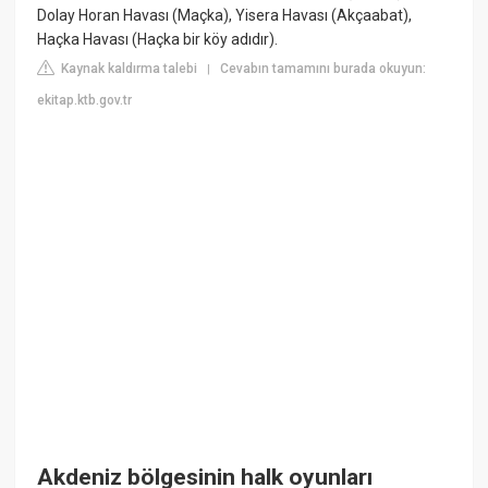
Dolay Horan Havası (Maçka), Yisera Havası (Akçaabat),
Haçka Havası (Haçka bir köy adıdır).
Kaynak kaldırma talebi
Cevabın tamamını burada okuyun:
|
ekitap.ktb.gov.tr
Akdeniz bölgesinin halk oyunları