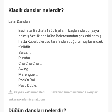
Klasik danslar nelerdir?
Latin Dansları
Bachata. Bachata1960'lı yılların başlarında dünyaya
gelmiş özelliklede Küba Bolerosundan çok etkilenmiş
hatta Küba bolerosu tarafından doğurulmuş bir müzik
türüdür. ...
Salsa. ...
Rumba. ...
Cha Cha Cha. ...
Swing. ...
Merengue. ...
Rock'n Roll. ...
Paso Doble.
Kaynak kaldırma talebi
Cevabın tamamını burada okuyun:
|
ankaraakademisanat.com
Düğün dansları nelerdir?