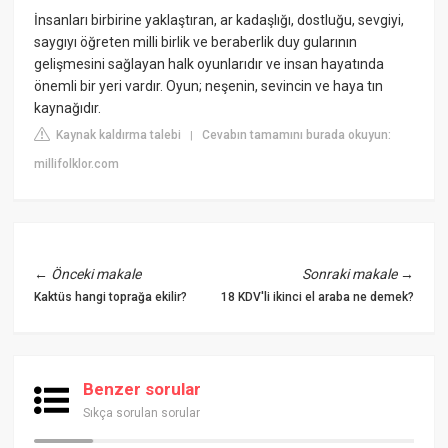
İnsanları birbirine yaklaştıran, ar kadaşlığı, dostluğu, sevgiyi,
saygıyı öğreten milli birlik ve beraberlik duy gularının
gelişmesini sağlayan halk oyunlarıdır ve insan hayatında
önemli bir yeri vardır. Oyun; neşenin, sevincin ve haya tın
kaynağıdır.
Kaynak kaldırma talebi
Cevabın tamamını burada okuyun:
|
millifolklor.com
←
Önceki makale
Sonraki makale
→
Kaktüs hangi toprağa ekilir?
18 KDV'li ikinci el araba ne demek?
Benzer sorular
Sıkça sorulan sorular