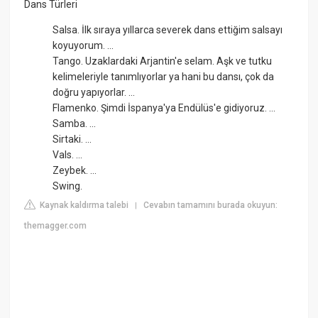
Dans Türleri
Salsa. İlk sıraya yıllarca severek dans ettiğim salsayı
koyuyorum. ...
Tango. Uzaklardaki Arjantin'e selam. Aşk ve tutku
kelimeleriyle tanımlıyorlar ya hani bu dansı, çok da
doğru yapıyorlar. ...
Flamenko. Şimdi İspanya'ya Endülüs'e gidiyoruz. ...
Samba. ...
Sirtaki. ...
Vals. ...
Zeybek. ...
Swing.
Kaynak kaldırma talebi
Cevabın tamamını burada okuyun:
|
themagger.com