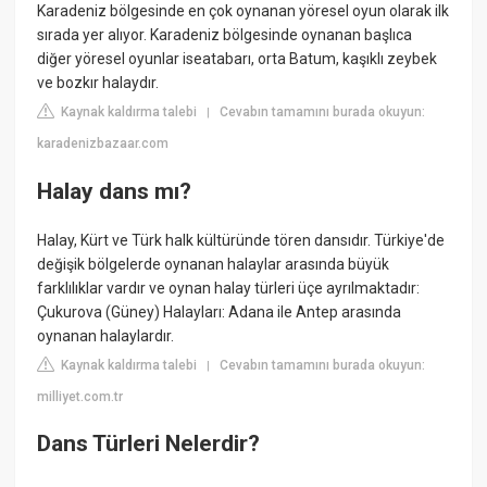
Karadeniz bölgesinde en çok oynanan yöresel oyun olarak ilk
sırada yer alıyor. Karadeniz bölgesinde oynanan başlıca
diğer yöresel oyunlar iseatabarı, orta Batum, kaşıklı zeybek
ve bozkır halaydır.
Kaynak kaldırma talebi
Cevabın tamamını burada okuyun:
|
karadenizbazaar.com
Halay dans mı?
Halay, Kürt ve Türk halk kültüründe tören dansıdır. Türkiye'de
değişik bölgelerde oynanan halaylar arasında büyük
farklılıklar vardır ve oynan halay türleri üçe ayrılmaktadır:
Çukurova (Güney) Halayları: Adana ile Antep arasında
oynanan halaylardır.
Kaynak kaldırma talebi
Cevabın tamamını burada okuyun:
|
milliyet.com.tr
Dans Türleri Nelerdir?