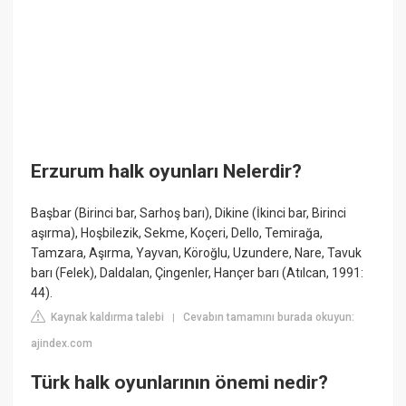
Erzurum halk oyunları Nelerdir?
Başbar (Birinci bar, Sarhoş barı), Dikine (İkinci bar, Birinci
aşırma), Hoşbilezik, Sekme, Koçeri, Dello, Temirağa,
Tamzara, Aşırma, Yayvan, Köroğlu, Uzundere, Nare, Tavuk
barı (Felek), Daldalan, Çingenler, Hançer barı (Atılcan, 1991:
44).
Kaynak kaldırma talebi
Cevabın tamamını burada okuyun:
|
ajindex.com
Türk halk oyunlarının önemi nedir?