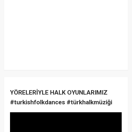
YÖRELERİYLE HALK OYUNLARIMIZ
#turkishfolkdances #türkhalkmüziği