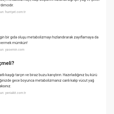
dımcıdır.
n: hurriyet.com.tr
gin bir gıda oluşu metabolizmayı hızlandırarak zayıflamaya da
ilo vermek mümkün!
yun: yasemin.com
çmeli?
tlı kaşığı tarçın ve biraz buzu karıştırın. Hazırladığınız bu kürü
iğinizde gece boyunca metabolizmanız canlı kalıp vücut yağ
ksınız.
n: yeniakit.com.tr