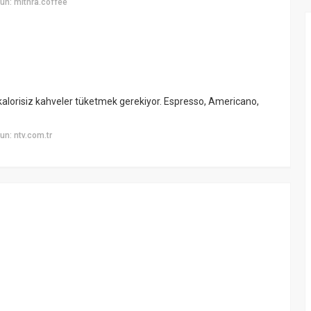
un: mithra.coffee
 kalorisiz kahveler tüketmek gerekiyor. Espresso, Americano,
n: ntv.com.tr