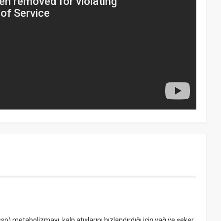
o) metabolizmayı, kalp atışlarını hızlandırdığı için yağ ve şeker