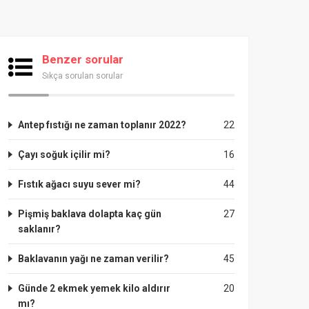
Benzer sorular
Sıkça sorulan sorular
Antep fıstığı ne zaman toplanır 2022?
22
Çayı soğuk içilir mi?
16
Fıstık ağacı suyu sever mi?
44
Pişmiş baklava dolapta kaç gün
27
saklanır?
Baklavanın yağı ne zaman verilir?
45
Günde 2 ekmek yemek kilo aldırır
20
mı?