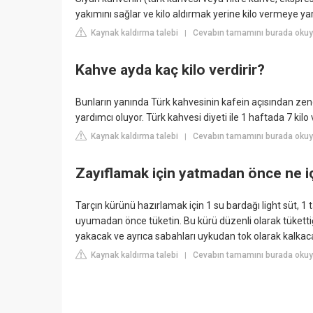
yakımını sağlar ve kilo aldırmak yerine kilo vermeye yar
Kaynak kaldırma talebi
Cevabın tamamını burada okuyu
|
Kahve ayda kaç kilo verdirir?
Bunların yanında Türk kahvesinin kafein açısından zen
yardımcı oluyor. Türk kahvesi diyeti ile 1 haftada 7 k
Kaynak kaldırma talebi
Cevabın tamamını burada oku
|
Zayıflamak için yatmadan önce ne i
Tarçın kürünü hazırlamak için 1 su bardağı light süt, 1 ta
uyumadan önce tüketin. Bu kürü düzenli olarak tükett
yakacak ve ayrıca sabahları uykudan tok olarak kalkaca
Kaynak kaldırma talebi
Cevabın tamamını burada okuyu
|