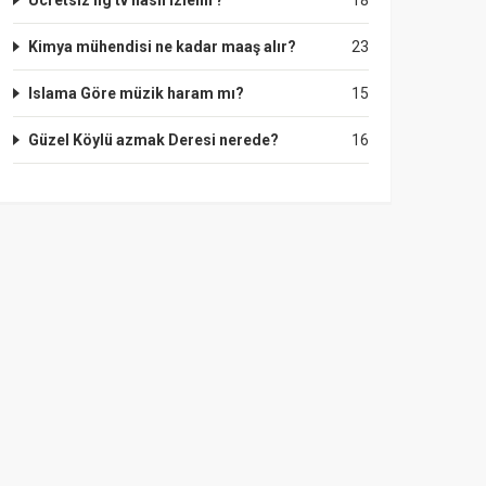
Ücretsiz lig tv nasıl izlenir?
18
Kimya mühendisi ne kadar maaş alır?
23
Islama Göre müzik haram mı?
15
Güzel Köylü azmak Deresi nerede?
16