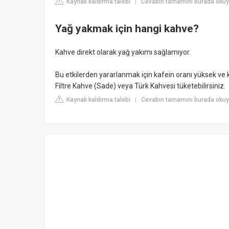
Kaynak kaldırma talebi
Cevabın tamamını burada okuy
|
Yağ yakmak için hangi kahve?
Kahve direkt olarak yağ yakımı sağlamıyor.
Bu etkilerden yararlanmak için kafein oranı yüksek ve
Filtre Kahve (Sade) veya Türk Kahvesi tüketebilirsiniz.
Kaynak kaldırma talebi
Cevabın tamamını burada okuyu
|