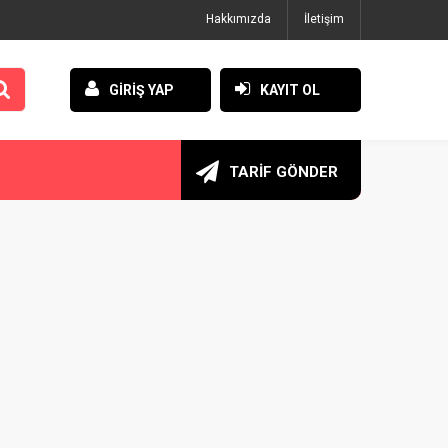
Hakkımızda
İletişim
GİRİŞ YAP
KAYIT OL
TARİF GÖNDER