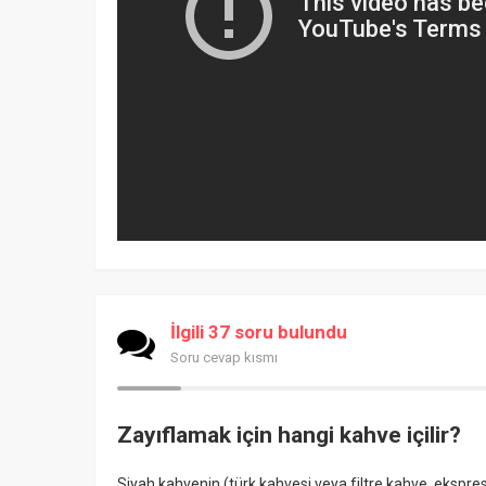
İlgili 37 soru bulundu
Soru cevap kısmı
Zayıflamak için hangi kahve içilir?
Siyah kahvenin (türk kahvesi veya filtre kahve, ekspress