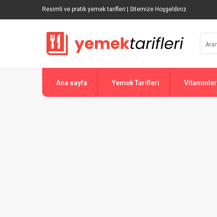
Resimli ve pratik yemek tarifleri | Sitemize Hoşgeldiniz
Ana sayfa
Yemek Tarifleri
Vitaminler