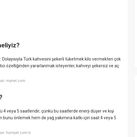
eliyiz?
ar. Dolayısıyla Türk kahvesini şekerli tüketmek kilo vermekten çok
ıcı özelliğinden yararlanmak isteyenler, kahveyi şekersiz ve aç
yun: mynet.com
?
 4 veya 5 saatleridir; çünkü bu saatlerde enerji düşer ve kişi
m bunu önlemek hem de yağ yakımına katkı için saat 4 veya 5
n: hurriyet.com.tr