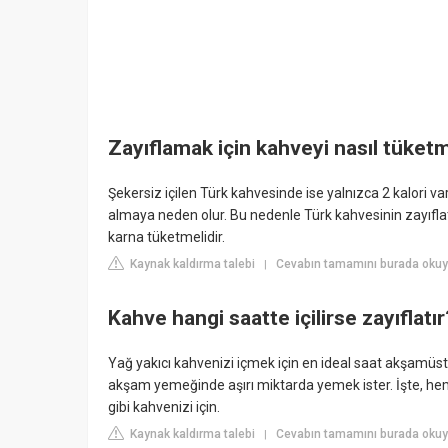
Zayıflamak için kahveyi nasıl tüketm
Şekersiz içilen Türk kahvesinde ise yalnızca 2 kalori v
almaya neden olur. Bu nedenle Türk kahvesinin zayıflat
karna tüketmelidir.
Kaynak kaldırma talebi
Cevabın tamamını burada oku
|
Kahve hangi saatte içilirse zayıflatır
Yağ yakıcı kahvenizi içmek için en ideal saat akşamüstü
akşam yemeğinde aşırı miktarda yemek ister. İşte, he
gibi kahvenizi için.
Kaynak kaldırma talebi
Cevabın tamamını burada okuyu
|