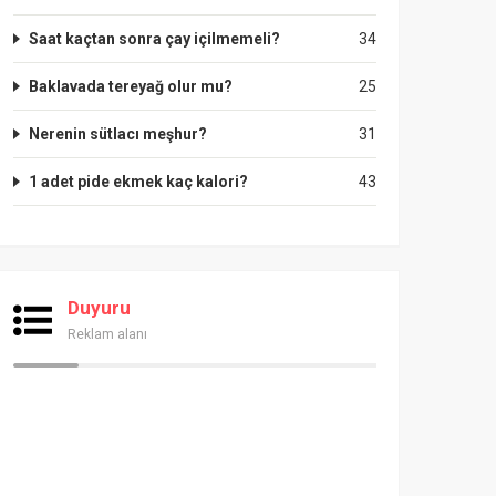
Saat kaçtan sonra çay içilmemeli?
34
Baklavada tereyağ olur mu?
25
Nerenin sütlacı meşhur?
31
1 adet pide ekmek kaç kalori?
43
Duyuru
Reklam alanı