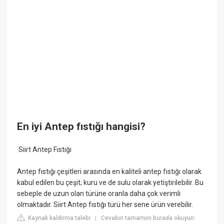
En iyi Antep fıstığı hangisi?
·Siirt Antep Fıstığı
Antep fıstığı çeşitleri arasında en kaliteli antep fıstığı olarak
kabul edilen bu çeşit; kuru ve de sulu olarak yetiştirilebilir. Bu
sebeple de uzun olan türüne oranla daha çok verimli
olmaktadır. Siirt Antep fıstığı türü her sene ürün verebilir.
Kaynak kaldırma talebi
Cevabın tamamını burada okuyun:
|