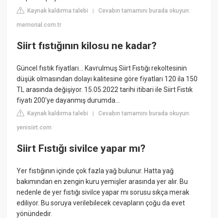
Kaynak kaldırma talebi
Cevabın tamamını burada okuyun:
|
memorial.com.tr
Siirt fıstığının kilosu ne kadar?
Güncel fıstık fiyatları… Kavrulmuş Siirt Fıstığı rekoltesinin
düşük olmasından dolayı kalitesine göre fiyatları 120 ila 150
TL arasında değişiyor. 15.05.2022 tarihi itibari ile Siirt Fıstık
fiyatı 200'ye dayanmış durumda…
Kaynak kaldırma talebi
Cevabın tamamını burada okuyun:
|
yenisiirt.com
Siirt Fıstığı sivilce yapar mı?
Yer fıstığının içinde çok fazla yağ bulunur. Hatta yağ
bakımından en zengin kuru yemişler arasında yer alır. Bu
nedenle de yer fıstığı sivilce yapar mı sorusu sıkça merak
ediliyor. Bu soruya verilebilecek cevapların çoğu da evet
yönündedir.