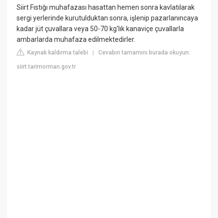
Siirt Fıstığı muhafazası hasattan hemen sonra kavlatılarak
sergi yerlerinde kurutulduktan sonra, işlenip pazarlanıncaya
kadar jüt çuvallara veya 50-70 kg'lık kanaviçe çuvallarla
ambarlarda muhafaza edilmektedirler.
Kaynak kaldırma talebi
Cevabın tamamını burada okuyun:
|
siirt.tarimorman.gov.tr