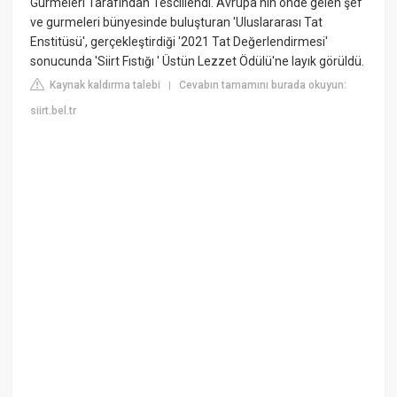
Gurmeleri Tarafından Tescillendi. Avrupa'nın önde gelen şef
ve gurmeleri bünyesinde buluşturan 'Uluslararası Tat
Enstitüsü', gerçekleştirdiği '2021 Tat Değerlendirmesi'
sonucunda 'Siirt Fıstığı ' Üstün Lezzet Ödülü'ne layık görüldü.
Kaynak kaldırma talebi
Cevabın tamamını burada okuyun:
|
siirt.bel.tr