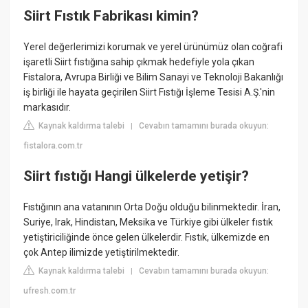
Siirt Fıstık Fabrikası kimin?
Yerel değerlerimizi korumak ve yerel ürünümüz olan coğrafi
işaretli Siirt fıstığına sahip çıkmak hedefiyle yola çıkan
Fistalora, Avrupa Birliği ve Bilim Sanayi ve Teknoloji Bakanlığı
iş birliği ile hayata geçirilen Siirt Fıstığı İşleme Tesisi A.Ş.'nin
markasıdır.
Kaynak kaldırma talebi
Cevabın tamamını burada okuyun:
|
fistalora.com.tr
Siirt fıstığı Hangi ülkelerde yetişir?
Fıstığının ana vatanının Orta Doğu olduğu bilinmektedir. İran,
Suriye, Irak, Hindistan, Meksika ve Türkiye gibi ülkeler fıstık
yetiştiriciliğinde önce gelen ülkelerdir. Fıstık, ülkemizde en
çok Antep ilimizde yetiştirilmektedir.
Kaynak kaldırma talebi
Cevabın tamamını burada okuyun:
|
ufresh.com.tr