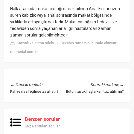
Halk arasında makat çatlağı olarak bilinen Anal Fissür uzun
süren kabızlık veya ishal sonrasında makat bölgesinde
yırtıklarla ortaya çıkmaktadır. Makat çatlağının tedavisi ve
tedaviden sonra yaşananlarla ilgili hastalardan zaman
zaman sorular gelebilmektedir.
Kaynak kaldırma talebi
Cevabın tamamını burada okuyun:
|
memorial.com.tr
←
Önceki makale
Sonraki makale
→
Kahve nasıl içilirse zayıflatır?
Bütün tavuk haşlarken tuz atılır mı?
Benzer sorular
Sıkça sorulan sorular