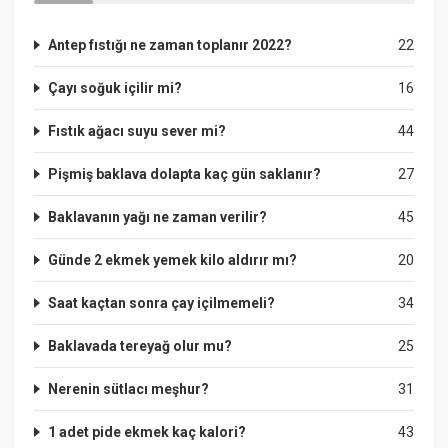
Antep fıstığı ne zaman toplanır 2022?
22
Çayı soğuk içilir mi?
16
Fıstık ağacı suyu sever mi?
44
Pişmiş baklava dolapta kaç gün saklanır?
27
Baklavanın yağı ne zaman verilir?
45
Günde 2 ekmek yemek kilo aldırır mı?
20
Saat kaçtan sonra çay içilmemeli?
34
Baklavada tereyağ olur mu?
25
Nerenin sütlacı meşhur?
31
1 adet pide ekmek kaç kalori?
43