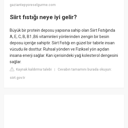
gaziantepyoreselgurme.com
Siirt fıstığı neye iyi gelir?
Büyük bir protein deposu yapısına sahip olan Siirt Fıstığında
A, E, C, B, B1 ,B6 vitaminleri yönlerinden zengin bir besin
deposu içeriğe sahiptir. Siirt Fıstığı en güzel bir tabirle insan
vücudu ile dosttur. Ruhsal yönden ve Fiziksel yön açıdan
insana enerji sağlar. Kan içerisindeki yağ kolesterol dengesini
sağlar.
Kaynak kaldırma talebi
Cevabın tamamını burada okuyun:
|
siirt.gov.tr