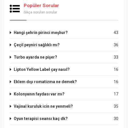
Popüler Sorular
Sıkça sorulan sorular
Hangi şehrin pirinci meşhur?
43
Çeçil peyniri sağlıklı mı?
36
Turbo ayarda ne pişer?
33
Lipton Yellow Label çay nasıl?
16
Eklem dışı romatizma ne demek?
16
Kolonyanın faydası var mı?
17
Vajinal kuruluk icin ne yenmeli?
35
Oyun terapisi seansı kaç dk?
30