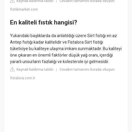
Kaynak kaldırma talebi
Cevabın tamamını burada okuyun:
|
fistikmarket.com
En kaliteli fıstık hangisi?
Yukarıdaki başlıklarda da anlatıldığı üzere Siirt fıstığı en az
Antep fıstığı kadar kalitelidir ve Fistalora Siirt fistığı
tüketiciye bu kaliteye ulaşma imkanı sunmaktadır. Bu kaliteyi
öne çıkaran en önemli faktörler düşük yağ oranı, içerdiği
yararlı unsurların fazlalığı ve kolesterole iyi gelmesidir.
Kaynak kaldırma talebi
Cevabın tamamını burada okuyun:
|
fistalora.com.tr