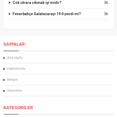
Cok idrara cikmak iyi midir?
36
Fenerbahçe Galatasarayı 19 0 yendi mi?
36
SAYFALAR
Ana sayfa
Hakkimizda
İletişim
Vitaminler
KATEGORİLER