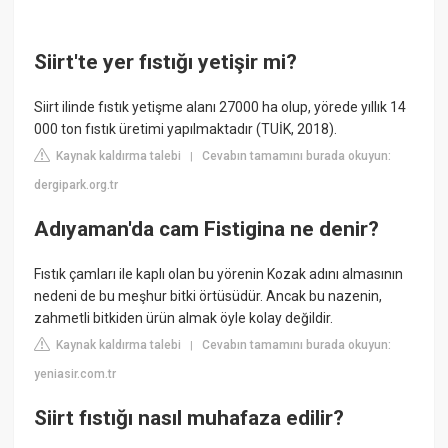
Siirt'te yer fıstığı yetişir mi?
Siirt ilinde fıstık yetişme alanı 27000 ha olup, yörede yıllık 14
000 ton fıstık üretimi yapılmaktadır (TUİK, 2018).
Kaynak kaldırma talebi
Cevabın tamamını burada okuyun:
|
dergipark.org.tr
Adıyaman'da cam Fistigina ne denir?
Fıstık çamları ile kaplı olan bu yörenin Kozak adını almasının
nedeni de bu meşhur bitki örtüsüdür. Ancak bu nazenin,
zahmetli bitkiden ürün almak öyle kolay değildir.
Kaynak kaldırma talebi
Cevabın tamamını burada okuyun:
|
yeniasir.com.tr
Siirt fıstığı nasıl muhafaza edilir?