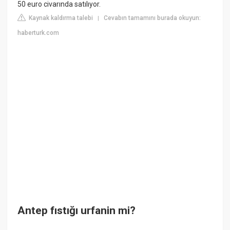
50 euro civarında satılıyor.
Kaynak kaldırma talebi
Cevabın tamamını burada okuyun:
|
haberturk.com
Antep fıstığı urfanin mi?