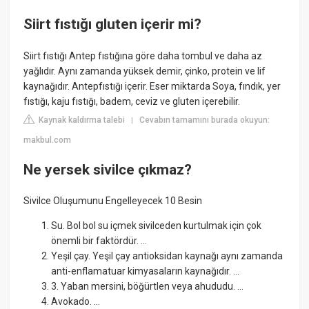
Siirt fıstığı gluten içerir mi?
Siirt fıstığı Antep fıstığına göre daha tombul ve daha az
yağlıdır. Aynı zamanda yüksek demir, çinko, protein ve lif
kaynağıdır. Antepfıstığı içerir. Eser miktarda Soya, fındık, yer
fıstığı, kaju fıstığı, badem, ceviz ve gluten içerebilir.
Kaynak kaldırma talebi
Cevabın tamamını burada okuyun:
|
makbul.com
Ne yersek sivilce çıkmaz?
Sivilce Oluşumunu Engelleyecek 10 Besin
Su. Bol bol su içmek sivilceden kurtulmak için çok
önemli bir faktördür. ...
Yeşil çay. Yeşil çay antioksidan kaynağı aynı zamanda
anti-enflamatuar kimyasaların kaynağıdır. ...
3. Yaban mersini, böğürtlen veya ahududu. ...
Avokado. ...