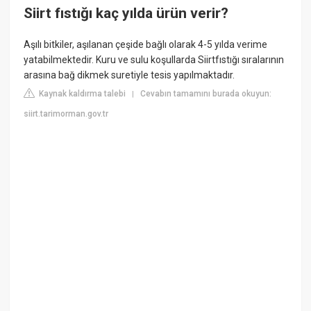
Siirt fıstığı kaç yılda ürün verir?
Aşılı bitkiler, aşılanan çeşide bağlı olarak 4-5 yılda verime
yatabilmektedir. Kuru ve sulu koşullarda Siirtfıstığı sıralarının
arasına bağ dikmek suretiyle tesis yapılmaktadır.
Kaynak kaldırma talebi
Cevabın tamamını burada okuyun:
|
siirt.tarimorman.gov.tr