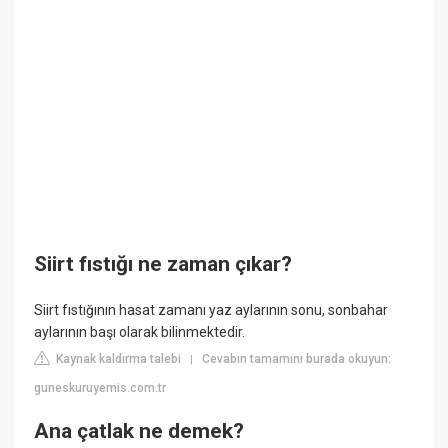
Siirt fıstığı ne zaman çıkar?
Siirt fıstığının hasat zamanı yaz aylarının sonu, sonbahar
aylarının başı olarak bilinmektedir.
Kaynak kaldırma talebi
Cevabın tamamını burada okuyun:
|
guneskuruyemis.com.tr
Ana çatlak ne demek?