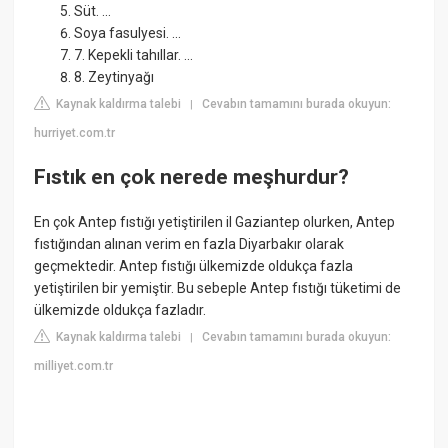
Süt. ...
Soya fasulyesi. ...
7. Kepekli tahıllar. ...
8. Zeytinyağı
Kaynak kaldırma talebi
Cevabın tamamını burada okuyun:
|
hurriyet.com.tr
Fıstık en çok nerede meşhurdur?
En çok Antep fıstığı yetiştirilen il Gaziantep olurken, Antep
fıstığından alınan verim en fazla Diyarbakır olarak
geçmektedir. Antep fıstığı ülkemizde oldukça fazla
yetiştirilen bir yemiştir. Bu sebeple Antep fıstığı tüketimi de
ülkemizde oldukça fazladır.
Kaynak kaldırma talebi
Cevabın tamamını burada okuyun:
|
milliyet.com.tr