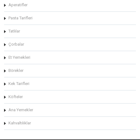
Aperatifler
Pasta Tarifleri
Tatlılar
Çorbalar
Et Yemekleri
Börekler
Kek Tarifleri
Köfteler
Ana Yemekler
Kahvaltılıklar