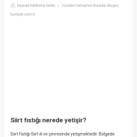
Kaynak kaldırma talebi
Cevabın tamamını burada okuyun:
|
hurriyet.com.tr
Siirt fıstığı nerede yetişir?
Siirt Fıstığı Siirt ili ve çevresinde yetişmektedir. Bölgede