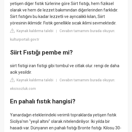
yetişen diğer fıstık türlerine göre Siirt fıstığı, hem fiziksel
olarak ve hem de lezzet bakımından diğerlerinden farklıdır.
Siirt fıstığını bu kadar lezzetli ve ayrıcalıklı kılan, Siirt
yöresinin iklimidir. Fıstık genellikle sıcak iklimi sevmektedir.
Kaynak kaldırma talebi
Cevabın tamamını burada okuyun:
|
kulturportali.gov.tr
Siirt Fıstığı pembe mi?
siirt fistigi iran fistigi gibi tombul ve citlak olur. rengi de daha
acik yesildir.
Kaynak kaldırma talebi
Cevabın tamamını burada okuyun:
|
eksisozluk.com
En pahalı fıstık hangisi?
Yanardağın eteklerindeki verimli topraklarda yetişen fıstık
Sicilya'nın "yeşil altını" olarak nitelendiriliyor. İki yılda bir
hasadı var. Dünyanın en pahalı fıstığı Bronte fıstığı. Kilosu 30-