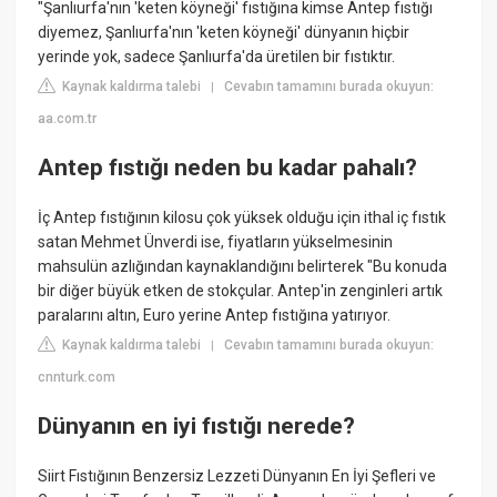
"Şanlıurfa'nın 'keten köyneği' fıstığına kimse Antep fıstığı
diyemez, Şanlıurfa'nın 'keten köyneği' dünyanın hiçbir
yerinde yok, sadece Şanlıurfa'da üretilen bir fıstıktır.
Kaynak kaldırma talebi
Cevabın tamamını burada okuyun:
|
aa.com.tr
Antep fıstığı neden bu kadar pahalı?
İç Antep fıstığının kilosu çok yüksek olduğu için ithal iç fıstık
satan Mehmet Ünverdi ise, fiyatların yükselmesinin
mahsulün azlığından kaynaklandığını belirterek "Bu konuda
bir diğer büyük etken de stokçular. Antep'in zenginleri artık
paralarını altın, Euro yerine Antep fıstığına yatırıyor.
Kaynak kaldırma talebi
Cevabın tamamını burada okuyun:
|
cnnturk.com
Dünyanın en iyi fıstığı nerede?
Siirt Fıstığının Benzersiz Lezzeti Dünyanın En İyi Şefleri ve