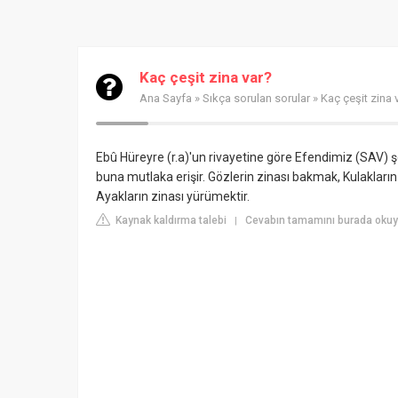
Kaç çeşit zina var?
Ana Sayfa
»
Sıkça sorulan sorular
» Kaç çeşit zina 
Ebû Hüreyre (r.a)'un rivayetine göre Efendimiz (SAV) 
buna mutlaka erişir. Gözlerin zinası bakmak, Kulakların
Ayakların zinası yürümektir.
Kaynak kaldırma talebi
Cevabın tamamını burada oku
|