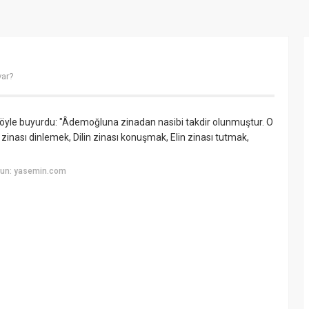
var?
şöyle buyurdu: "Âdemoğluna zinadan nasibi takdir olunmuştur. O
 zinası dinlemek, Dilin zinası konuşmak, Elin zinası tutmak,
yun: yasemin.com