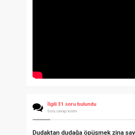
İlgili 31 soru bulundu
Soru cevap kısmı
Dudaktan dudağa öpüşmek zina sayı