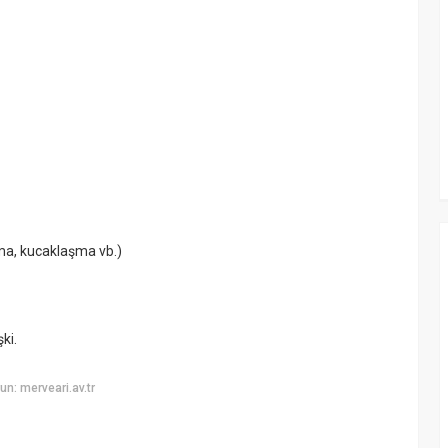
lma, kucaklaşma vb.)
ki.
n: merveari.av.tr