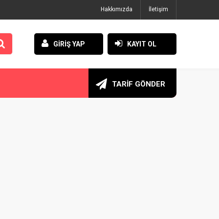
Hakkımızda
İletişim
GİRİŞ YAP
KAYIT OL
TARİF GÖNDER