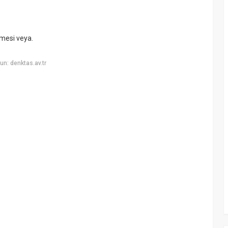
irmesi veya.
n: denktas.av.tr