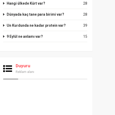
Hangi ülkede Kürt var?
28
Dünyada kaç tane para birimi var?
28
Un Kurdunda ne kadar protein var?
39
9 Eylül ne anlamı var?
15
Duyuru
Reklam alanı