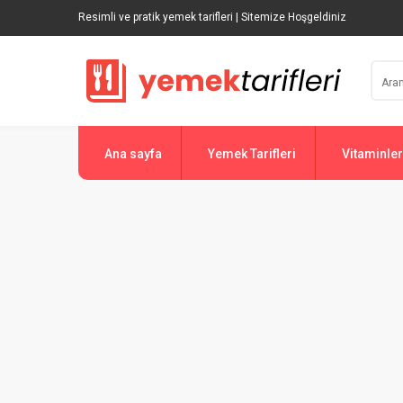
Resimli ve pratik yemek tarifleri | Sitemize Hoşgeldiniz
Ana sayfa
Yemek Tarifleri
Vitaminler