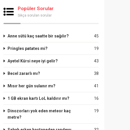
Popüler Sorular
Sıkça sorulan sorular
Anne sütü kaç saatte bir sağılır?
45
Pringles patates mi?
19
Ayetel Kürsi neye iyi gelir?
43
Becel zararlı mı?
38
Mısır her gün sulanır mı?
41
1 GB ekran kartı LoL kaldırır mı?
16
Dinozorları yok eden meteor kaç
19
metre?
Sabah erken hastaneden randevu
32