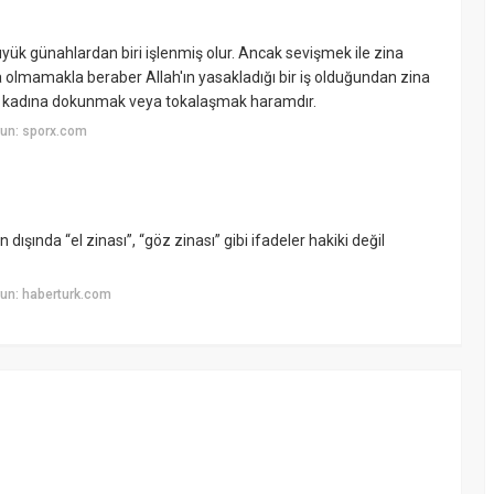
yük günahlardan biri işlenmiş olur. Ancak sevişmek ile zina
olmamakla beraber Allah'ın yasakladığı bir iş olduğundan zina
n kadına dokunmak veya tokalaşmak haramdır.
un: sporx.com
n dışında “el zinası”, “göz zinası” gibi ifadeler hakiki değil
un: haberturk.com