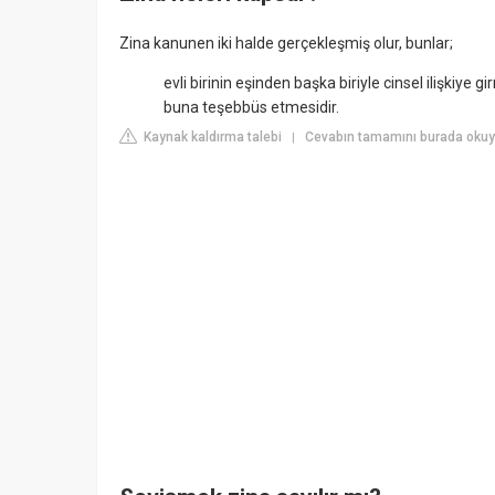
Zina kanunen iki halde gerçekleşmiş olur, bunlar;
evli birinin eşinden başka biriyle cinsel ilişkiye g
buna teşebbüs etmesidir.
Kaynak kaldırma talebi
Cevabın tamamını burada okuyu
|