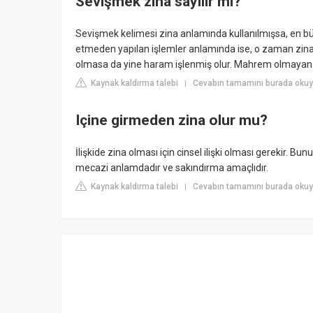
Sevişmek zina sayılır mı?
Sevişmek kelimesi zina anlamında kullanılmışsa, en bü
etmeden yapılan işlemler anlamında ise, o zaman zina 
olmasa da yine haram işlenmiş olur. Mahrem olmaya
Kaynak kaldırma talebi
Cevabın tamamını burada okuy
|
Içine girmeden zina olur mu?
İlişkide zina olması için cinsel ilişki olması gerekir. Bunu
mecazi anlamdadır ve sakındırma amaçlıdır.
Kaynak kaldırma talebi
Cevabın tamamını burada okuy
|