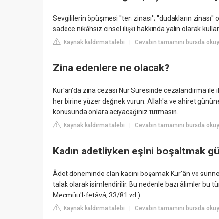
Sevgililerin öpüşmesi ''ten zinası''; ''dudakların zinası
sadece nikâhsız cinsel ilişki hakkında yalın olarak kulla
Kaynak kaldırma talebi
Cevabın tamamını burada okuyu
|
Zina edenlere ne olacak?
Kur'an'da zina cezası Nur Suresinde cezalandırma ile il
her birine yüzer değnek vurun. Allah'a ve ahiret günü
konusunda onlara acıyacağınız tutmasın.
Kaynak kaldırma talebi
Cevabın tamamını burada okuyun
|
Kadın adetliyken eşini boşaltmak g
Âdet döneminde olan kadını boşamak Kur'ân ve sünneti
talak olarak isimlendirilir. Bu nedenle bazı âlimler bu
Mecmûu'l-fetâvâ, 33/81 vd.).
Kaynak kaldırma talebi
Cevabın tamamını burada okuyun
|