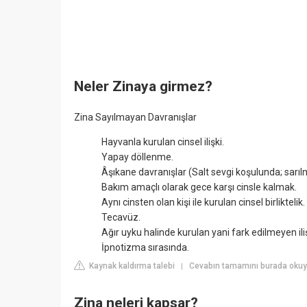
Neler Zinaya girmez?
Zina Sayılmayan Davranışlar
Hayvanla kurulan cinsel ilişki.
Yapay döllenme.
Âşıkane davranışlar (Salt sevgi koşulunda; sarı
Bakım amaçlı olarak gece karşı cinsle kalmak.
Aynı cinsten olan kişi ile kurulan cinsel birliktelik.
Tecavüz.
Ağır uyku halinde kurulan yani fark edilmeyen iliş
İpnotizma sırasında.
Kaynak kaldırma talebi
Cevabın tamamını burada okuyu
|
Zina neleri kapsar?