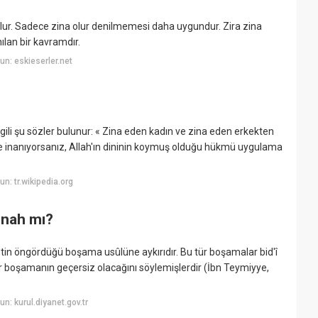
'' olur. Sadece zina olur denilmemesi daha uygundur. Zira zina
nılan bir kavramdır.
n: eskieserler.net
gili şu sözler bulunur: « Zina eden kadın ve zina eden erkekten
ne inanıyorsanız, Allah'ın dininin koymuş olduğu hükmü uygulama
: tr.wikipedia.org
ünah mı?
n öngördüğü boşama usûlüne aykırıdır. Bu tür boşamalar bid'î
 tür boşamanın geçersiz olacağını söylemişlerdir (İbn Teymiyye,
: kurul.diyanet.gov.tr