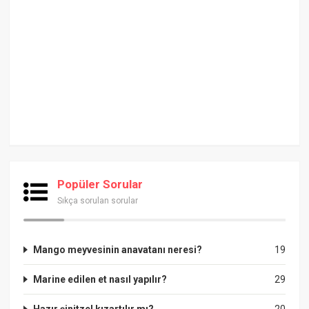
Popüler Sorular
Sıkça sorulan sorular
Mango meyvesinin anavatanı neresi?
19
Marine edilen et nasıl yapılır?
29
Hazır şinitzel kızartılır mı?
20