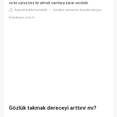
ve kir varsa bez ile silmek camlara zarar verebilir.
Kaynak kaldırma talebi
Cevabın tamamını burada okuyun:
|
brandeyes.com.tr
Gözlük takmak dereceyi arttırır mı?