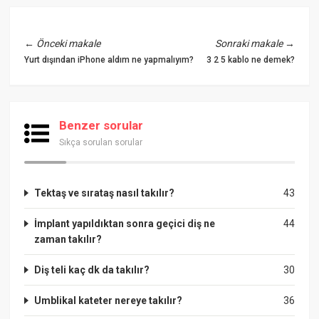
←
Önceki makale
Sonraki makale
→
Yurt dışından iPhone aldım ne yapmalıyım?
3 2 5 kablo ne demek?
Benzer sorular
Sıkça sorulan sorular
Tektaş ve sırataş nasıl takılır?
43
İmplant yapıldıktan sonra geçici diş ne
44
zaman takılır?
Diş teli kaç dk da takılır?
30
Umblikal kateter nereye takılır?
36