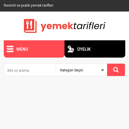
Resimli ve pratik yemek tarifleri
MENU
ÜYELİK