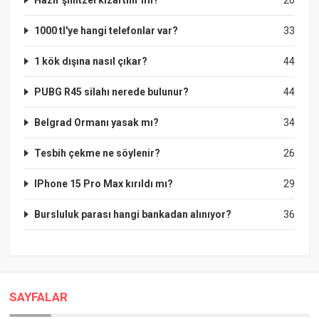
1000 tl'ye hangi telefonlar var?
33
1 kök dışına nasıl çıkar?
44
PUBG R45 silahı nerede bulunur?
44
Belgrad Ormanı yasak mı?
34
Tesbih çekme ne söylenir?
26
IPhone 15 Pro Max kırıldı mı?
29
Bursluluk parası hangi bankadan alınıyor?
36
SAYFALAR