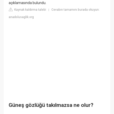
açıklamasında bulundu.
Kaynak kaldırma talebi
Cevabın tamamını burada okuyun:
|
anadolusaglik.org
Güneş gözlüğü takılmazsa ne olur?