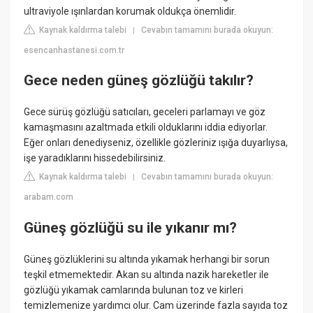
ultraviyole ışınlardan korumak oldukça önemlidir.
Kaynak kaldırma talebi
Cevabın tamamını burada okuyun:
|
esencanhastanesi.com.tr
Gece neden güneş gözlüğü takılır?
Gece sürüş gözlüğü satıcıları, geceleri parlamayı ve göz
kamaşmasını azaltmada etkili olduklarını iddia ediyorlar.
Eğer onları denediyseniz, özellikle gözleriniz ışığa duyarlıysa,
işe yaradıklarını hissedebilirsiniz.
Kaynak kaldırma talebi
Cevabın tamamını burada okuyun:
|
arabam.com
Güneş gözlüğü su ile yıkanır mı?
Güneş gözlüklerini su altında yıkamak herhangi bir sorun
teşkil etmemektedir. Akan su altında nazik hareketler ile
gözlüğü yıkamak camlarında bulunan toz ve kirleri
temizlemenize yardımcı olur. Cam üzerinde fazla sayıda toz