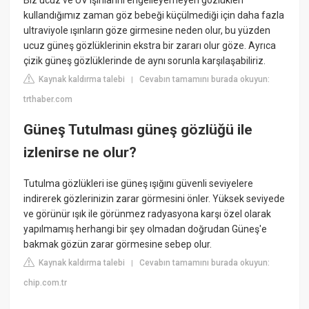
Biz ucuz ve UV ışınlarını engelleyemeyen gözlükleri
kullandığımız zaman göz bebeği küçülmediği için daha fazla
ultraviyole ışınların göze girmesine neden olur, bu yüzden
ucuz güneş gözlüklerinin ekstra bir zararı olur göze. Ayrıca
çizik güneş gözlüklerinde de aynı sorunla karşılaşabiliriz.
Kaynak kaldırma talebi
Cevabın tamamını burada okuyun:
|
trthaber.com
Güneş Tutulması güneş gözlüğü ile
izlenirse ne olur?
Tutulma gözlükleri ise güneş ışığını güvenli seviyelere
indirerek gözlerinizin zarar görmesini önler. Yüksek seviyede
ve görünür ışık ile görünmez radyasyona karşı özel olarak
yapılmamış herhangi bir şey olmadan doğrudan Güneş'e
bakmak gözün zarar görmesine sebep olur.
Kaynak kaldırma talebi
Cevabın tamamını burada okuyun:
|
chip.com.tr