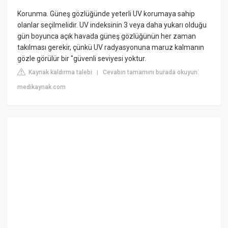
Korunma. Güneş gözlüğünde yeterli UV korumaya sahip
olanlar seçilmelidir. UV indeksinin 3 veya daha yukarı olduğu
gün boyunca açık havada güneş gözlüğünün her zaman
takılması gerekir, çünkü UV radyasyonuna maruz kalmanın
gözle görülür bir "güvenli seviyesi yoktur.
Kaynak kaldırma talebi
Cevabın tamamını burada okuyun:
|
medikaynak.com