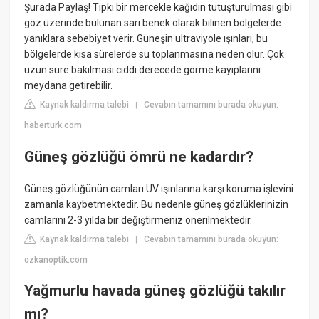
Şurada Paylaş! Tıpkı bir mercekle kağıdın tutuşturulması gibi
göz üzerinde bulunan sarı benek olarak bilinen bölgelerde
yanıklara sebebiyet verir. Güneşin ultraviyole ışınları, bu
bölgelerde kısa sürelerde su toplanmasına neden olur. Çok
uzun süre bakılması ciddi derecede görme kayıplarını
meydana getirebilir.
Kaynak kaldırma talebi
Cevabın tamamını burada okuyun:
|
haberturk.com
Güneş gözlüğü ömrü ne kadardır?
Güneş gözlüğünün camları UV ışınlarına karşı koruma işlevini
zamanla kaybetmektedir. Bu nedenle güneş gözlüklerinizin
camlarını 2-3 yılda bir değiştirmeniz önerilmektedir.
Kaynak kaldırma talebi
Cevabın tamamını burada okuyun:
|
ozkanoptik.com
Yağmurlu havada güneş gözlüğü takılır
mı?