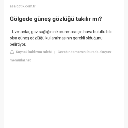
asaloptik.com.tr
Gölgede güneş gözlüğü takılır mı?
- Uzmanlar, göz sağlığının korunması için hava bulutlu bile
olsa güneş gözlüğü kullanılmasının gerekli olduğunu
belirtiyor.
Kaynak kaldırma talebi
Cevabın tamamını burada okuyun:
|
memurlar.net