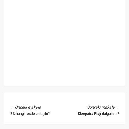
←
Önceki makale
Sonraki makale
→
IBS hangi testle anlaşılır?
Kleopatra Plajı dalgalı mı?