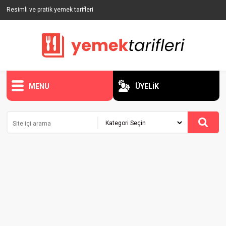
Resimli ve pratik yemek tarifleri
MENU
ÜYELİK