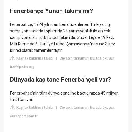
Fenerbahçe Yunan takımı mı?
Fenerbahçe, 1924 yılından beri düzenlenen Türkiye Ligi
şampiyonalarında toplamda 28 şampiyonluk ile en çok
şampiyon olan Türk futbol takımıdır. Süper Lig'de 19 kez,
Millî Küme'de 6, Türkiye Futbol Şampiyonası'nda ise 3 kez
birinci olarak tamamlamıştır.
Kaynak kaldırma talebi
Cevabın tamamını burada okuyun:
|
tr.wikipedia.org
Dünyada kaç tane Fenerbahçeli var?
Fenerbahçe'nin tüm dünya geneline baktığınızda 45 milyon
taraftarı var.
Kaynak kaldırma talebi
Cevabın tamamını burada okuyun:
|
eurosport.com.tr