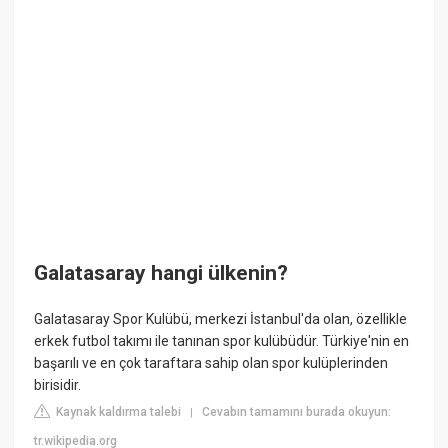
Galatasaray hangi ülkenin?
Galatasaray Spor Kulübü, merkezi İstanbul'da olan, özellikle
erkek futbol takımı ile tanınan spor kulübüdür. Türkiye'nin en
başarılı ve en çok taraftara sahip olan spor kulüplerinden
birisidir.
Kaynak kaldırma talebi
Cevabın tamamını burada okuyun:
|
tr.wikipedia.org