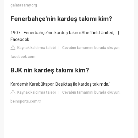
galatasaray.org
Fenerbahçe'nin kardeş takımı kim?
1907 - Fenerbahçe'nin kardeş takımı Sheffield United,... |
Facebook.
Kaynak kaldırma talebi
Cevabın tamamını burada okuyun:
|
facebook.com
BJK nin kardeş takımı kim?
Kardemir Karabükspor, Beşiktaş ile kardeş takımdır.''
Kaynak kaldırma talebi
Cevabın tamamını burada okuyun:
|
beinsports.com.tr