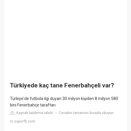
Türkiyede kaç tane Fenerbahçeli var?
Türkiye'de futbola ilgi duyan 30 milyon kişiden 8 milyon 580
bini Fenerbahçe taraftarı.
Kaynak kaldırma talebi
Cevabın tamamını burada okuyun:
|
m.superfb.com