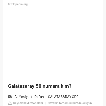
tr.wikipedia.org
Galatasaray 58 numara kim?
58 - Ali Yeşilyurt - Defans - GALATASARAY.ORG.
Kaynak kaldırma talebi
Cevabın tamamını burada okuyun:
|