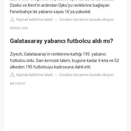
Dzeko ve Kent'in ardından Djiku'yu renklerine bağlayan
Fenerbahçe'de yabancı sayısı 16'ya yükseldi.
Kaynak kaldırma talebi
Cevabın tamamını burada okuyun:
|
90min.com
Galatasaray yabancı futbolcu aldı mı?
Ziyech, Galatasaray'ın renklerine kattığı 195. yabancı
futbolcu oldu. Sarı-kırmızılı takım, bugüne kadar 6 kıta ve 52
ülkeden 195 futbolcuyu kadrosuna dahil etti.
Kaynak kaldırma talebi
Cevabın tamamını burada okuyun:
|
aa.com.tr