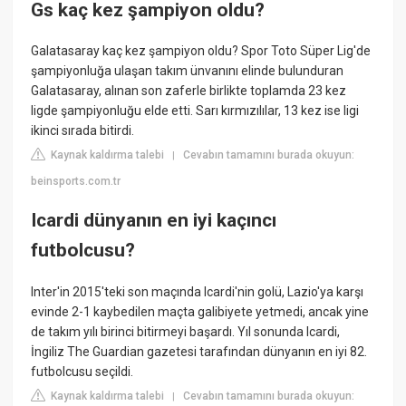
Gs kaç kez şampiyon oldu?
Galatasaray kaç kez şampiyon oldu? Spor Toto Süper Lig'de
şampiyonluğa ulaşan takım ünvanını elinde bulunduran
Galatasaray, alınan son zaferle birlikte toplamda 23 kez
ligde şampiyonluğu elde etti. Sarı kırmızılılar, 13 kez ise ligi
ikinci sırada bitirdi.
Kaynak kaldırma talebi
Cevabın tamamını burada okuyun:
|
beinsports.com.tr
Icardi dünyanın en iyi kaçıncı
futbolcusu?
Inter'in 2015'teki son maçında Icardi'nin golü, Lazio'ya karşı
evinde 2-1 kaybedilen maçta galibiyete yetmedi, ancak yine
de takım yılı birinci bitirmeyi başardı. Yıl sonunda Icardi,
İngiliz The Guardian gazetesi tarafından dünyanın en iyi 82.
futbolcusu seçildi.
Kaynak kaldırma talebi
Cevabın tamamını burada okuyun:
|