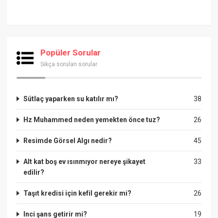
Popüler Sorular
Sıkça sorulan sorular
Sütlaç yaparken su katılır mı?
38
Hz Muhammed neden yemekten önce tuz?
26
Resimde Görsel Algı nedir?
45
Alt kat boş ev ısınmıyor nereye şikayet
33
edilir?
Taşıt kredisi için kefil gerekir mi?
26
Inci şans getirir mi?
19