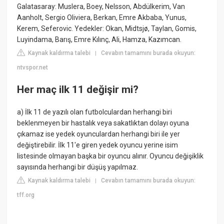
Galatasaray: Muslera, Boey, Nelsson, Abdülkerim, Van
Aanholt, Sergio Oliviera, Berkan, Emre Akbaba, Yunus,
Kerem, Seferovic. Yedekler: Okan, Midtsjø, Taylan, Gomis,
Luyindama, Barış, Emre Kılınç, Ali, Hamza, Kazımcan.
Kaynak kaldırma talebi
Cevabın tamamını burada okuyun:
|
ntvspor.net
Her maç ilk 11 değişir mi?
a) İlk 11 de yazılı olan futbolculardan herhangi biri
beklenmeyen bir hastalık veya sakatlıktan dolayı oyuna
çıkamaz ise yedek oyunculardan herhangi biri ile yer
değiştirebilir. İlk 11'e giren yedek oyuncu yerine isim
listesinde olmayan başka bir oyuncu alınır. Oyuncu değişiklik
sayısında herhangi bir düşüş yapılmaz.
Kaynak kaldırma talebi
Cevabın tamamını burada okuyun:
|
tff.org