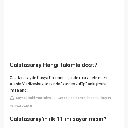
Galatasaray Hangi Takımla dost?
Galatasaray ile Rusya Premier Ligi'nde mücadele eden
Alania Vladikavkaz arasında ”kardeş kulüp” anlaşması
imzalandı.
Kaynak kaldırma talebi
Cevabın tamamını burada okuyun:
|
milliyet.com.tr
Galatasaray'ın ilk 11 ini sayar mısın?