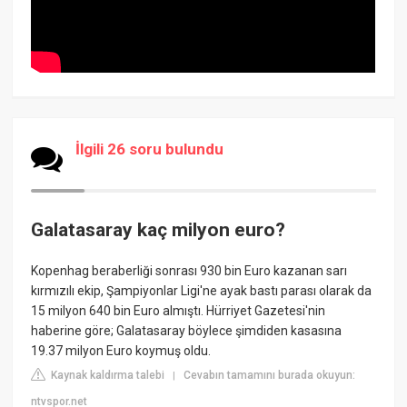
İlgili 26 soru bulundu
Galatasaray kaç milyon euro?
Kopenhag beraberliği sonrası 930 bin Euro kazanan sarı
kırmızılı ekip, Şampiyonlar Ligi'ne ayak bastı parası olarak da
15 milyon 640 bin Euro almıştı. Hürriyet Gazetesi'nin
haberine göre; Galatasaray böylece şimdiden kasasına
19.37 milyon Euro koymuş oldu.
Kaynak kaldırma talebi
Cevabın tamamını burada okuyun:
|
ntvspor.net