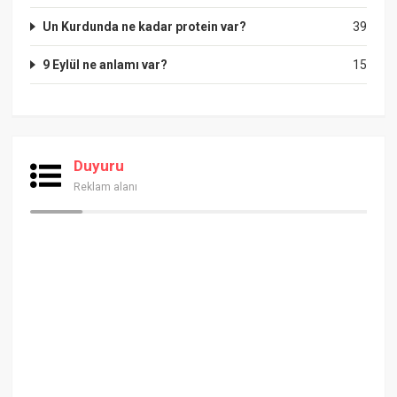
Un Kurdunda ne kadar protein var?
39
9 Eylül ne anlamı var?
15
Duyuru
Reklam alanı