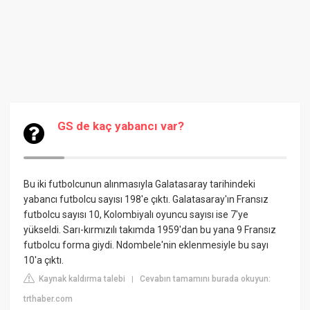
GS de kaç yabancı var?
Bu iki futbolcunun alınmasıyla Galatasaray tarihindeki
yabancı futbolcu sayısı 198'e çıktı. Galatasaray'ın Fransız
futbolcu sayısı 10, Kolombiyalı oyuncu sayısı ise 7'ye
yükseldi. Sarı-kırmızılı takımda 1959'dan bu yana 9 Fransız
futbolcu forma giydi. Ndombele'nin eklenmesiyle bu sayı
10'a çıktı.
Kaynak kaldırma talebi
Cevabın tamamını burada okuyun:
|
trthaber.com