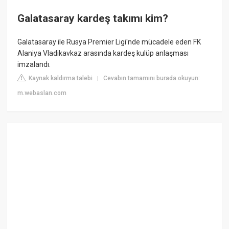
Galatasaray kardeş takımı kim?
Galatasaray ile Rusya Premier Ligi'nde mücadele eden FK
Alaniya Vladikavkaz arasında kardeş kulüp anlaşması
imzalandı.
Kaynak kaldırma talebi
Cevabın tamamını burada okuyun:
|
m.webaslan.com