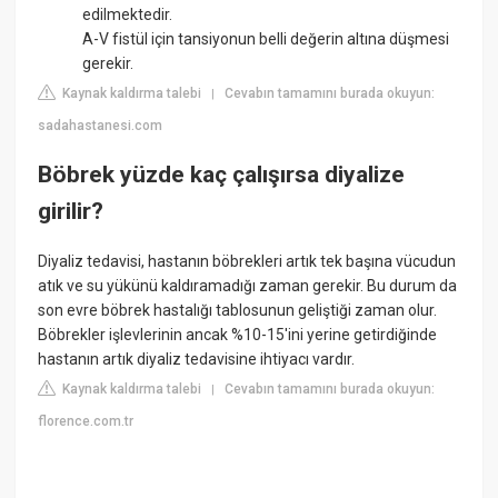
edilmektedir.
A-V fistül için tansiyonun belli değerin altına düşmesi
gerekir.
Kaynak kaldırma talebi
Cevabın tamamını burada okuyun:
|
sadahastanesi.com
Böbrek yüzde kaç çalışırsa diyalize
girilir?
Diyaliz tedavisi, hastanın böbrekleri artık tek başına vücudun
atık ve su yükünü kaldıramadığı zaman gerekir. Bu durum da
son evre böbrek hastalığı tablosunun geliştiği zaman olur.
Böbrekler işlevlerinin ancak %10-15'ini yerine getirdiğinde
hastanın artık diyaliz tedavisine ihtiyacı vardır.
Kaynak kaldırma talebi
Cevabın tamamını burada okuyun:
|
florence.com.tr