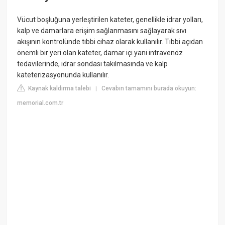
Vücut boşluğuna yerleştirilen kateter, genellikle idrar yolları,
kalp ve damarlara erişim sağlanmasını sağlayarak sıvı
akışının kontrolünde tıbbi cihaz olarak kullanılır. Tıbbi açıdan
önemli bir yeri olan kateter, damar içi yani intravenöz
tedavilerinde, idrar sondası takılmasında ve kalp
kateterizasyonunda kullanılır.
Kaynak kaldırma talebi
Cevabın tamamını burada okuyun:
|
memorial.com.tr