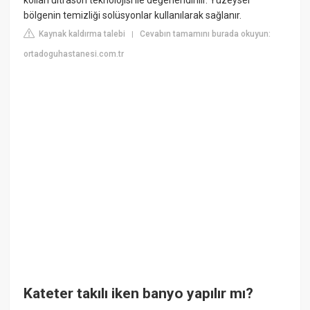
bölgenin temizliği solüsyonlar kullanılarak sağlanır.
Kaynak kaldırma talebi
Cevabın tamamını burada okuyun:
|
ortadoguhastanesi.com.tr
Kateter takılı iken banyo yapılır mı?