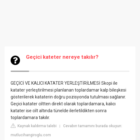
Geçici kateter nereye takılır?
GEÇİCİ VE KALICI KATATER YERLEŞTİRİLMESİ
Skopi ile
katater yerleştirilmesi planlanan toplardamar kalp bileşkesi
gösterilerek kataterin doğru pozisyonda tutulması sağlanır.
Geçici katater ciltten direkt olarak toplardamara, kalıcı
katater ise cilt altında tünelde ilerletildikten sonra
toplardamara takılır.
Kaynak kaldırma talebi
Cevabın tamamını burada okuyun:
|
mutlucihangiroglu.com