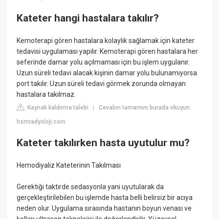
Kateter hangi hastalara takılır?
Kemoterapi gören hastalara kolaylık sağlamak için kateter
tedavisi uygulaması yapılır. Kemoterapi gören hastalara her
seferinde damar yolu açılmaması için bu işlem uygulanır.
Uzun süreli tedavi alacak kişinin damar yolu bulunamıyorsa
port takılır. Uzun süreli tedavi görmek zorunda olmayan
hastalara takılmaz.
Kaynak kaldırma talebi
Cevabın tamamını burada okuyun:
|
hsmradyoloji.com
Kateter takılırken hasta uyutulur mu?
Hemodiyaliz Kateterinin Takılması
Gerektiği taktirde sedasyonla yani uyutularak da
gerçekleştirilebilen bu işlemde hasta belli belirsiz bir acıya
neden olur. Uygulama sırasında hastanın boyun venası ve
kolları ultrason teknolojisi ile değerlendirilir. Yüzeysel