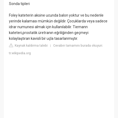
Sonda tipleri
Foley kateterin aksine ucunda balon yoktur ve bu nedenle
yerinde kalaması mümkün değildir. Çocuklarda veya sadece
idrar numunesi almak için kullanılabilir. Tiemann
kateteri,prostatik üretranın eğriliğinden geçmeyi
kolaylaştıran kavisli bir uçla tasarlanmıştır.
Kaynak kaldırma talebi
Cevabın tamamını burada okuyun:
|
tr.wikipedia.org