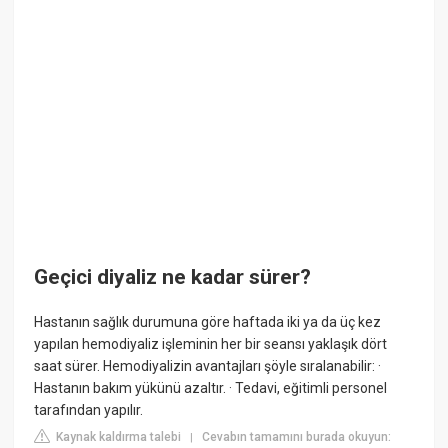
Geçici diyaliz ne kadar sürer?
Hastanın sağlık durumuna göre haftada iki ya da üç kez
yapılan hemodiyaliz işleminin her bir seansı yaklaşık dört
saat sürer. Hemodiyalizin avantajları şöyle sıralanabilir: ·
Hastanın bakım yükünü azaltır. · Tedavi, eğitimli personel
tarafından yapılır.
Kaynak kaldırma talebi
Cevabın tamamını burada okuyun:
|