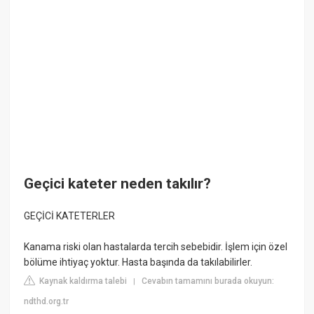
Geçici kateter neden takılır?
GEÇİCİ KATETERLER
Kanama riski olan hastalarda tercih sebebidir. İşlem için özel
bölüme ihtiyaç yoktur. Hasta başında da takılabilirler.
Kaynak kaldırma talebi
Cevabın tamamını burada okuyun:
|
ndthd.org.tr