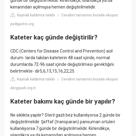
günde bir değiştirilmelidir. Kirlendikçe, ıslandıkça ya da
kenarından açılmışsa hemen değiştirilmelidir.
Kaynak kaldırma talebi
Cevabın tamamını burada okuyun:
|
pedgastro.org
Kateter kaç günde değiştirilir?
CDC (Centers for Disease Control and Prevention) acil
durum- larda takılan kateterin 48 saat içinde, normal
durumlarda 72-96 saat içinde değiştirilmesi gerektiğini
belirtmekte- dir5,6,13,15,16,22,25.
Kaynak kaldırma talebi
Cevabın tamamını burada okuyun:
|
dergipark.org.tr
Kateter bakımı kaç günde bir yapılır?
Ne sıklıkta yapılır? Steril gazlı bez kullanılıyorsa 2 günde bir
değiştirilmelidir. Şeffaf (transparan) pansuman ortuleri
kullanılıyorsa 7 günde bir değiştirilmelidir. Kirlendikçe,
ıslandıkça ya da kenarından açılmışsa hemen