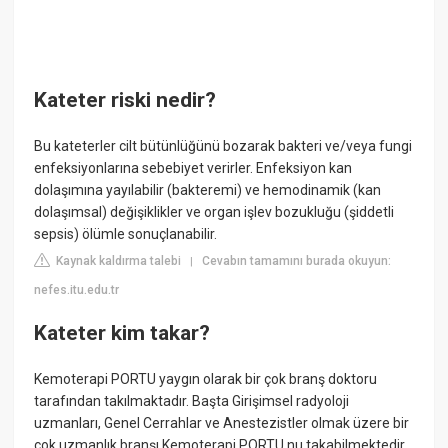
Kateter riski nedir?
Bu kateterler cilt bütünlüğünü bozarak bakteri ve/veya fungi
enfeksiyonlarına sebebiyet verirler. Enfeksiyon kan
dolaşımına yayılabilir (bakteremi) ve hemodinamik (kan
dolaşımsal) değişiklikler ve organ işlev bozukluğu (şiddetli
sepsis) ölümle sonuçlanabilir.
Kaynak kaldırma talebi
Cevabın tamamını burada okuyun:
|
nefes.itu.edu.tr
Kateter kim takar?
Kemoterapi PORTU yaygın olarak bir çok branş doktoru
tarafından takılmaktadır. Başta Girişimsel radyoloji
uzmanları, Genel Cerrahlar ve Anestezistler olmak üzere bir
çok uzmanlık branşı Kemoterapi PORTU nu takabilmektedir.