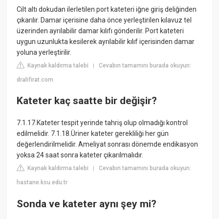
Cilt altı dokudan ilerletilen port kateteri iğne giriş deliğinden
çıkarılır. Damar içerisine daha önce yerleştirilen kılavuz tel
üzerinden ayrılabilir damar kılıfı gönderilir. Port kateteri
uygun uzunlukta kesilerek ayrılabilir kılıf içerisinden damar
yoluna yerleştirilir.
Kaynak kaldırma talebi
Cevabın tamamını burada okuyun:
|
dralifirat.com
Kateter kaç saatte bir değişir?
7.1.17.Kateter tespit yerinde tahriş olup olmadığı kontrol
edilmelidir. 7.1.18.Üriner kateter gerekliliği her gün
değerlendirilmelidir. Ameliyat sonrası dönemde endikasyon
yoksa 24 saat sonra kateter çıkarılmalıdır.
Kaynak kaldırma talebi
Cevabın tamamını burada okuyun:
|
hastane.ksu.edu.tr
Sonda ve kateter aynı şey mi?