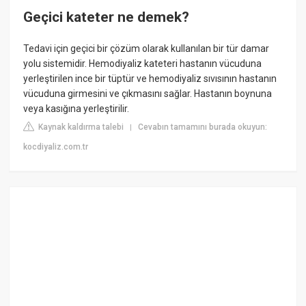
Geçici kateter ne demek?
Tedavi için geçici bir çözüm olarak kullanılan bir tür damar
yolu sistemidir. Hemodiyaliz kateteri hastanın vücuduna
yerleştirilen ince bir tüptür ve hemodiyaliz sıvısının hastanın
vücuduna girmesini ve çıkmasını sağlar. Hastanın boynuna
veya kasığına yerleştirilir.
Kaynak kaldırma talebi
Cevabın tamamını burada okuyun:
|
kocdiyaliz.com.tr