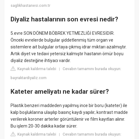
saglikhastanesi.com.tr
Diyaliz hastalarının son evresi nedir?
5.evre SON DÖNEM BÖBREK YETMEZLİĞİ EVRESİDİR.
Önceki evrelerde bulgular şiddetlenmiş tüm organ ve
sistemlere ait bulgular ortaya çıkmış idrar miktarı azalmıştır.
Artık diyet ve tedavi yetersiz kalmıştır hastanın ömür boyu
diyaliz desteğine ihtiyacı vardır.
Kaynak kaldırma talebi
Cevabın tamamını burada okuyun:
|
bayraktardiyaliz.com
Kateter ameliyatı ne kadar sürer?
Plastik benzeri maddeden yapılmış ince bir boru (kateter) ile
kalp boşluklarına ulaşılıp basınç kaydı yapılır; kontrast madde
verilerek koroner arterler görüntülenir ve film kayıtları alınır.
Bu işlem 20-30 dakika kadar sürer.
Kaynak kaldırma talebi
Cevabın tamamını burada okuyun:
|