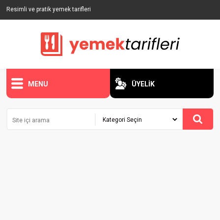
Resimli ve pratik yemek tarifleri
MENU
ÜYELİK