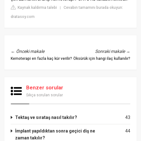
Kaynak kaldırma talebi
Cevabın tamamını burada okuyun:
|
dratasoy.com
←
Önceki makale
Sonraki makale
→
Kemoterapi en fazla kaç kür verilir?
Öksürük için hangi ilaç kullanılır?
Benzer sorular
Sıkça sorulan sorular
Tektaş ve sırataş nasıl takılır?
43
İmplant yapıldıktan sonra geçici diş ne
44
zaman takılır?