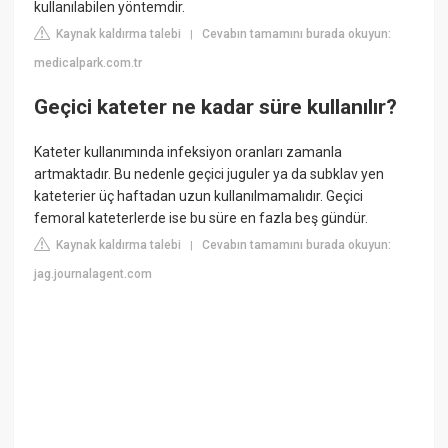
kullanılabilen yöntemdir.
Kaynak kaldırma talebi
Cevabın tamamını burada okuyun:
|
medicalpark.com.tr
Geçici kateter ne kadar süre kullanılır?
Kateter kullanımında infeksiyon oranları zamanla
artmaktadır. Bu nedenle geçici juguler ya da subklav yen
kateterier üç haftadan uzun kullanılmamalıdır. Geçici
femoral kateterlerde ise bu süre en fazla beş gündür.
Kaynak kaldırma talebi
Cevabın tamamını burada okuyun:
|
jag.journalagent.com