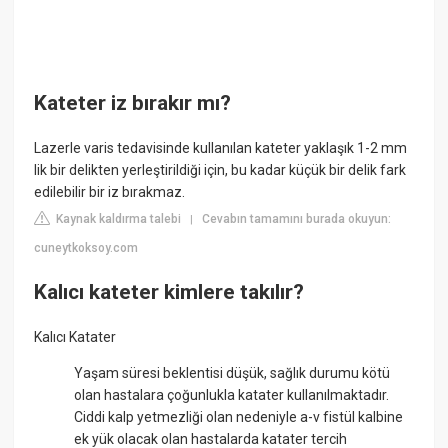
Kateter iz bırakır mı?
Lazerle varis tedavisinde kullanılan kateter yaklaşık 1-2 mm
lik bir delikten yerleştirildiği için, bu kadar küçük bir delik fark
edilebilir bir iz bırakmaz.
Kaynak kaldırma talebi
Cevabın tamamını burada okuyun:
|
cuneytkoksoy.com
Kalıcı kateter kimlere takılır?
Kalıcı Katater
Yaşam süresi beklentisi düşük, sağlık durumu kötü
olan hastalara çoğunlukla katater kullanılmaktadır.
Ciddi kalp yetmezliği olan nedeniyle a-v fistül kalbine
ek yük olacak olan hastalarda katater tercih