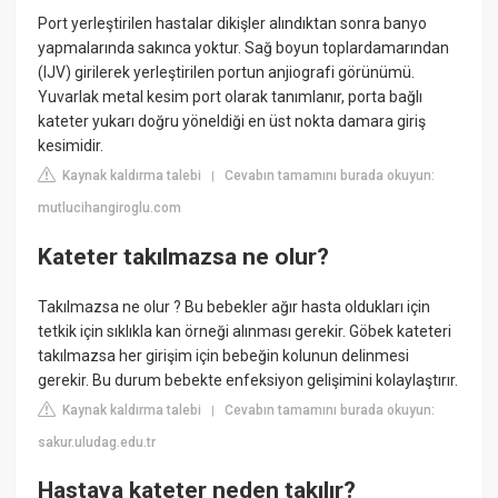
Port yerleştirilen hastalar dikişler alındıktan sonra banyo
yapmalarında sakınca yoktur. Sağ boyun toplardamarından
(IJV) girilerek yerleştirilen portun anjiografi görünümü.
Yuvarlak metal kesim port olarak tanımlanır, porta bağlı
kateter yukarı doğru yöneldiği en üst nokta damara giriş
kesimidir.
Kaynak kaldırma talebi
Cevabın tamamını burada okuyun:
|
mutlucihangiroglu.com
Kateter takılmazsa ne olur?
Takılmazsa ne olur ? Bu bebekler ağır hasta oldukları için
tetkik için sıklıkla kan örneği alınması gerekir. Göbek kateteri
takılmazsa her girişim için bebeğin kolunun delinmesi
gerekir. Bu durum bebekte enfeksiyon gelişimini kolaylaştırır.
Kaynak kaldırma talebi
Cevabın tamamını burada okuyun:
|
sakur.uludag.edu.tr
Hastaya kateter neden takılır?