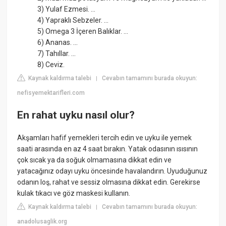
3) Yulaf Ezmesi. ...
4) Yapraklı Sebzeler. ...
5) Omega 3 İçeren Balıklar. ...
6) Ananas. ...
7) Tahıllar. ...
8) Ceviz.
Kaynak kaldırma talebi
Cevabın tamamını burada okuyun:
|
nefisyemektarifleri.com
En rahat uyku nasıl olur?
Akşamları hafif yemekleri tercih edin ve uyku ile yemek
saati arasında en az 4 saat bırakın. Yatak odasının ısısının
çok sıcak ya da soğuk olmamasına dikkat edin ve
yatacağınız odayı uyku öncesinde havalandırın. Uyuduğunuz
odanın loş, rahat ve sessiz olmasına dikkat edin. Gerekirse
kulak tıkacı ve göz maskesi kullanın.
Kaynak kaldırma talebi
Cevabın tamamını burada okuyun:
|
anadolusaglik.org