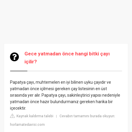
Gece yatmadan önce hangi bitki çayı
içilir?
Papatya çayı, muhtemelen en iyi bilinen uyku çayıdır ve
yatmadan önce içilmesi gereken çay listesinin en üst
sırasında yer alır. Papatya çayı, sakinleştirici yapısı nedeniyle
yatmadan önce hazır bulundurmanız gereken harika bir
içecektir.
Kaynak kaldırma talebi
Cevabın tamamını burada okuyun:
|
horlamatedavisi.com