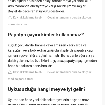
sakinleştirici etkisinden dolayı rahatlamaya yardımcı olur.
Aynı zamanda anksiyeteye karşı sakinleşmeyi sağlar.
Böylelikle gece rahat uykuyu destekler.
Kaynak kaldırma talebi
Cevabın tamamını burada okuyun:
|
memorial.com.tr
Papatya çayını kimler kullanamaz?
Küçük çocuklarda, hamile veya emziren kadınlarda ve
karaciğer veya böbrek hastalığı olan kişilerde papatya çayı
içmenin güvenliliği araştırılmamıştır. Bu nedenle eğer siz ya
da bir yakınınız bu özellikleri taşıyorsa, papatya çayı içmeden
önce bir doktora danışılmalıdır.
Kaynak kaldırma talebi
Cevabın tamamını burada okuyun:
|
medicalpark.com.tr
Uykusuzluğa hangi meyve iyi gelir?
Uyumadan önce yenilebilecek meyvelerin başında muz