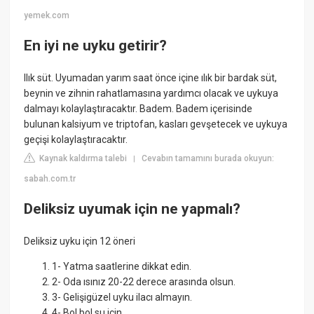
yemek.com
En iyi ne uyku getirir?
Ilık süt. Uyumadan yarım saat önce içine ılık bir bardak süt,
beynin ve zihnin rahatlamasına yardımcı olacak ve uykuya
dalmayı kolaylaştıracaktır. Badem. Badem içerisinde
bulunan kalsiyum ve triptofan, kasları gevşetecek ve uykuya
geçişi kolaylaştıracaktır.
Kaynak kaldırma talebi
Cevabın tamamını burada okuyun:
|
sabah.com.tr
Deliksiz uyumak için ne yapmalı?
Deliksiz uyku için 12 öneri
1- Yatma saatlerine dikkat edin.
2- Oda ısınız 20-22 derece arasında olsun.
3- Gelişigüzel uyku ilacı almayın.
4- Bol bol su için.