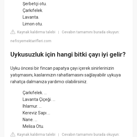
Şerbetçi otu.
Çarkıfelek.
Lavanta.
Limon otu.
Kaynak kaldırma talebi
Cevabın tamamını burada okuyun:
|
nefisyemektarifleri.com
Uykusuzluk için hangi bitki çayı iyi gelir?
Uyku öncesi bir fincan papatya çayı içerek sinirlerinizin
yatışmasını, kaslarınızın rahatlamasını sağlayabilir uykuya
rahatça dalmanıza yardımcı olabilirsiniz.
Çarkıfelek. ...
Lavanta Çiçeği. ...
Ihlamur. ...
Kereviz Sapı ...
Nane. ...
Melisa Otu.
Kaynak kaldırma talebi
Cevabın tamamını burada okuyun:
|