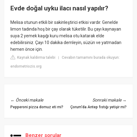
Evde doğal uyku ilacı nasıl yapılır?
Melisa otunun etkili bir sakinleştirici etkisi vardır. Genelde
limon tadında hoş bir çay olarak tüketilir. Bu çayı kaynayan
suya 2 yemek kaşığı kuru melisa otu katarak elde
edebilirsiniz. Çayı 10 dakika demleyin, süzün ve yatmadan
hemen önce için.
Kaynak kaldırma talebi
Cevabın tamamını burada okuyun:
|
endometriozis.org
←
Önceki makale
Sonraki makale
→
Pepperoni pizza domuz eti mi?
Çorum'da Antep fıstığı yetişir mi?
Benzer sorular