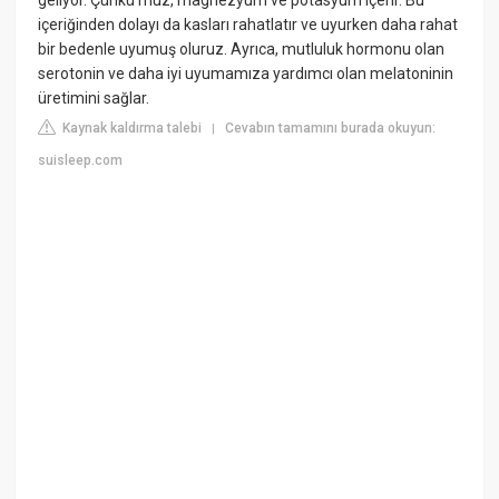
geliyor. Çünkü muz, magnezyum ve potasyum içerir. Bu
içeriğinden dolayı da kasları rahatlatır ve uyurken daha rahat
bir bedenle uyumuş oluruz. Ayrıca, mutluluk hormonu olan
serotonin ve daha iyi uyumamıza yardımcı olan melatoninin
üretimini sağlar.
Kaynak kaldırma talebi
Cevabın tamamını burada okuyun:
|
suisleep.com