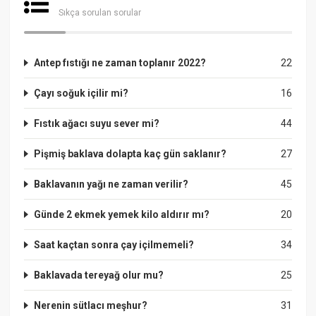
Sıkça sorulan sorular
Antep fıstığı ne zaman toplanır 2022?
22
Çayı soğuk içilir mi?
16
Fıstık ağacı suyu sever mi?
44
Pişmiş baklava dolapta kaç gün saklanır?
27
Baklavanın yağı ne zaman verilir?
45
Günde 2 ekmek yemek kilo aldırır mı?
20
Saat kaçtan sonra çay içilmemeli?
34
Baklavada tereyağ olur mu?
25
Nerenin sütlacı meşhur?
31