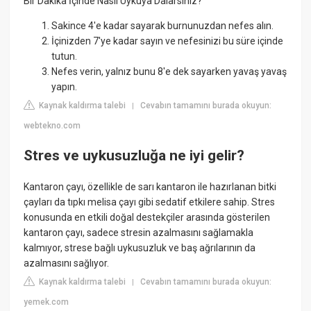
Bir Dakika İçinde Nasıl Uykuya Dalarsınız?
Sakince 4'e kadar sayarak burnunuzdan nefes alın.
İçinizden 7'ye kadar sayın ve nefesinizi bu süre içinde
tutun.
Nefes verin, yalnız bunu 8'e dek sayarken yavaş yavaş
yapın.
Kaynak kaldırma talebi
Cevabın tamamını burada okuyun:
|
webtekno.com
Stres ve uykusuzluğa ne iyi gelir?
Kantaron çayı, özellikle de sarı kantaron ile hazırlanan bitki
çayları da tıpkı melisa çayı gibi sedatif etkilere sahip. Stres
konusunda en etkili doğal destekçiler arasında gösterilen
kantaron çayı, sadece stresin azalmasını sağlamakla
kalmıyor, strese bağlı uykusuzluk ve baş ağrılarının da
azalmasını sağlıyor.
Kaynak kaldırma talebi
Cevabın tamamını burada okuyun:
|
yemek.com