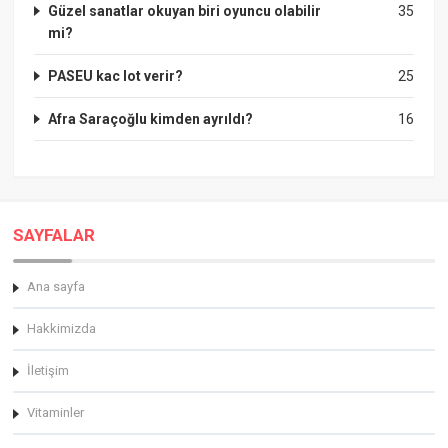
Güzel sanatlar okuyan biri oyuncu olabilir
35
mi?
PASEU kac lot verir?
25
Afra Saraçoğlu kimden ayrıldı?
16
SAYFALAR
Ana sayfa
Hakkimizda
İletişim
Vitaminler