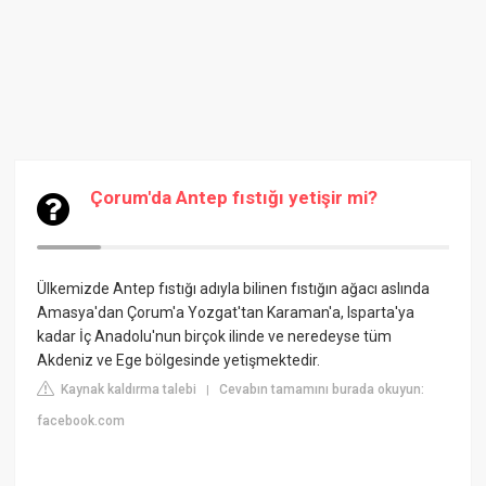
Çorum'da Antep fıstığı yetişir mi?
Ülkemizde Antep fıstığı adıyla bilinen fıstığın ağacı aslında
Amasya'dan Çorum'a Yozgat'tan Karaman'a, Isparta'ya
kadar İç Anadolu'nun birçok ilinde ve neredeyse tüm
Akdeniz ve Ege bölgesinde yetişmektedir.
Kaynak kaldırma talebi
Cevabın tamamını burada okuyun:
|
facebook.com