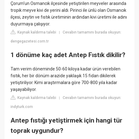
Çorum'un Osmancık ilçesinde yetiştirilen meyveler arasında
tropik meyve kivi de yerini aldı. Pirinci ile ünlü olan Osmancık
ilçesi, zeytin ve fıstık üretiminin ardından kivi üretimi ile adını
duyurmaya çalışıyor.
Kaynak kaldırma talebi
Cevabın tamamını burada okuyun:
|
dengegazetesi.com.tr
1 dönüme kaç adet Antep Fıstık dikilir?
Tam verim döneminde 50-60 kiloya kadar ürün verebilen
fıstık, her bir dönüm arazide yaklaşık 15 fidan dikilerek
yetiştiriliyor. Kimi araştırmalara göre 700-800 yıla kadar
yaşayabiliyor.
Kaynak kaldırma talebi
Cevabın tamamını burada okuyun:
|
indyturk.com
Antep fıstığı yetiştirmek için hangi tür
toprak uygundur?