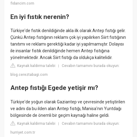
fidancim.com
En iyi fıstık nerenin?
Türkiye'de fıstık denildiğinde akla ilk olarak Antep fıstığı gelir.
Çünkü Antep fıstığının reklamı çok iyi yapılırken Siirt fıstığının
tanıtımı ve reklamı gerektiği kadar iyi yapılmamıştır. Dolayısı
ile insanlar fıstık denildiğinde hemen Antep fıstığına
yönelmektedir. Ancak Siirt fıstığı da oldukça kalitelidir.
Kaynak kaldırma talebi
Cevabın tamamını burada okuyun:
|
blog.cereztabagi.com
Antep fıstığı Egede yetişir mı?
Türkiye'de yoğun olarak Gaziantep ve çevresinde yetiştirilen
ve adını da bu ilden alan Antep fıstığı, Manisa'nın Yuntdağı
bölgesinde de önemli bir geçim kaynağı haline geldi.
Kaynak kaldırma talebi
Cevabın tamamını burada okuyun:
|
hurriyet.com.tr