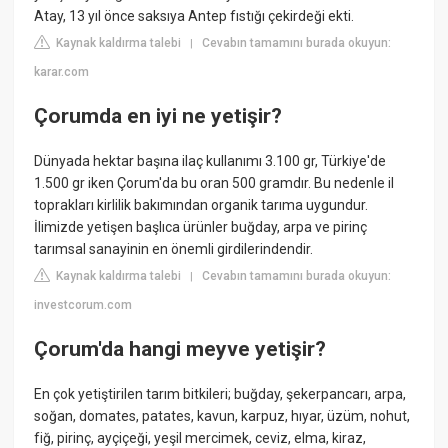
Atay, 13 yıl önce saksıya Antep fıstığı çekirdeği ekti.
Kaynak kaldırma talebi
Cevabın tamamını burada okuyun:
|
karar.com
Çorumda en iyi ne yetişir?
Dünyada hektar başına ilaç kullanımı 3.100 gr, Türkiye'de
1.500 gr iken Çorum'da bu oran 500 gramdır. Bu nedenle il
toprakları kirlilik bakımından organik tarıma uygundur.
İlimizde yetişen başlıca ürünler buğday, arpa ve pirinç
tarımsal sanayinin en önemli girdilerindendir.
Kaynak kaldırma talebi
Cevabın tamamını burada okuyun:
|
investcorum.com
Çorum'da hangi meyve yetişir?
En çok yetiştirilen tarım bitkileri; buğday, şekerpancarı, arpa,
soğan, domates, patates, kavun, karpuz, hıyar, üzüm, nohut,
fiğ, pirinç, ayçiçeği, yeşil mercimek, ceviz, elma, kiraz,