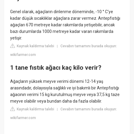
Genel olarak, ağaçların dinlenme döneminde, -10 ° C'ye
kadar düşük sıcaklıklar ağaçlara zarar vermez. Antepfıstığı
ağaçları 670 metreye kadar rakımlarda yetişebilir, ancak
bazı durumlarda 1000 metreye kadar varan rakımlarda
yetişir.
Kaynak kaldırma talebi
Cevabın tamamını burada okuyun:
|
wikifarmer.com
1 tane fıstık ağacı kaç kilo verir?
Ağaçların yüksek meyve verimi dönemi 12-14 yaş
arasındadır, dolayısıyla sağlıklı ve iyi bakımlı bir Antepfıstığı
ağacının verimi 15 kg kurutulmuş meyve veya 37,5 kg taze
meyve olabilir veya bundan daha da fazla olabilir.
Kaynak kaldırma talebi
Cevabın tamamını burada okuyun:
|
wikifarmer.com