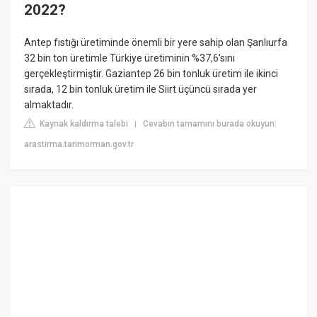
2022?
Antep fıstığı üretiminde önemli bir yere sahip olan Şanlıurfa
32 bin ton üretimle Türkiye üretiminin %37,6'sını
gerçekleştirmiştir. Gaziantep 26 bin tonluk üretim ile ikinci
sırada, 12 bin tonluk üretim ile Siirt üçüncü sırada yer
almaktadır.
Kaynak kaldırma talebi
Cevabın tamamını burada okuyun:
|
arastirma.tarimorman.gov.tr