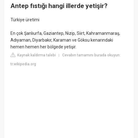
Antep fıstığı hangi illerde yetişir?
Türkiye üretimi
En çok Şanlıurfa, Gaziantep, Nizip, Siirt, Kahramanmaraş,
Adıyaman, Diyarbakır, Karaman ve Göksu kenarındaki
hemen hemen her bölgede yetişir.
Kaynak kaldırma talebi
Cevabın tamamını burada okuyun:
|
tr.wikipedia.org