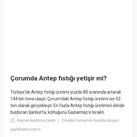
Çorumda Antep fıstığı yetişir mi?
Türkiye'de Antep fıstığı üretimi yüzde 80 oranında artarak
144 bin tona ulaştı. Çorum'daki Antep fıstığı üretimi ise 52
ton olarak gerçekleşti. En fazla Antep fıstığı üretimini elinde
bulduran Şanlıurfa, koltuğunu Gaziantep'e bıraktı.
Kaynak kaldırma talebi
Cevabın tamamını burada okuyun:
|
yaylahaber.com.tr