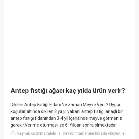
Antep fıstığı ağacı kaç yılda ürün verir?
Dikilen Antep Fıstığı Fidanı Ne zaman Meyve Verir? Uygun
koşullar altında dikilen 2 yaşlı yabani antep fıstığı anaçlı bir
antep fıstığı fidanından 3-4 yıl içerisinde meyve görmeniz
gerekir.Verime oturması ise 6. Yıldan sonra olmaktadır.
Kaynak kaldırma talebi
Cevabın tamamını burada okuyun: e-
|