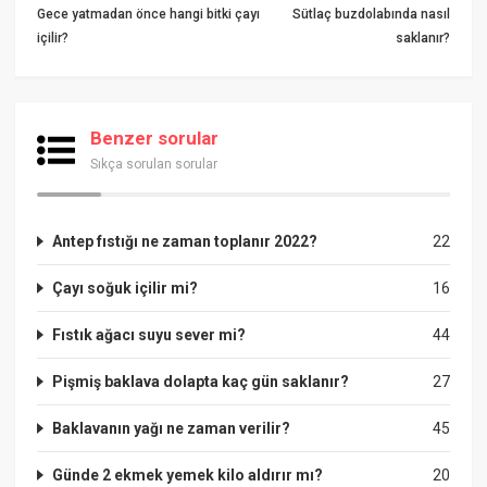
Gece yatmadan önce hangi bitki çayı
Sütlaç buzdolabında nasıl
içilir?
saklanır?
Benzer sorular
Sıkça sorulan sorular
Antep fıstığı ne zaman toplanır 2022?
22
Çayı soğuk içilir mi?
16
Fıstık ağacı suyu sever mi?
44
Pişmiş baklava dolapta kaç gün saklanır?
27
Baklavanın yağı ne zaman verilir?
45
Günde 2 ekmek yemek kilo aldırır mı?
20