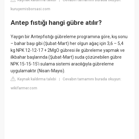
Kaynak kaldırma talebi
Cevabın tamamını burada okuyun:
|
kuruyemisborsasi.com
Antep fıstığı hangi gübre atılır?
Yaygın bir Antepfıstığı gübreleme programına göre, kış sonu
– bahar başı gibi (Şubat-Mart) her olgun ağaç için 3,6 – 5,4
kg NPK 12-12-17 + 2MgO gübresi ile gübreleme yapmak ve
ilkbahar başlarında (Şubat-Mart) suda çözünebilen gübre
NPK 15-15-15'i sulama sistemi aracılığıyla gübreleme
uygulamaktır (Nisan-Mayıs).
Kaynak kaldırma talebi
Cevabın tamamını burada okuyun:
|
wikifarmer.com