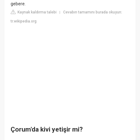
gebere.
Kaynak kaldırma talebi
Cevabın tamamını burada okuyun:
|
tr.wikipedia.org
Çorum'da kivi yetişir mi?