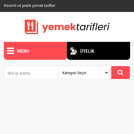
Resimli ve pratik yemek tarifleri
MENU
ÜYELİK