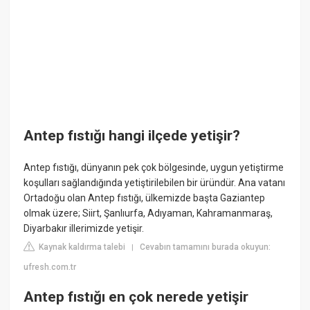
Antep fıstığı hangi ilçede yetişir?
Antep fıstığı, dünyanın pek çok bölgesinde, uygun yetiştirme
koşulları sağlandığında yetiştirilebilen bir üründür. Ana vatanı
Ortadoğu olan Antep fıstığı, ülkemizde başta Gaziantep
olmak üzere; Siirt, Şanlıurfa, Adıyaman, Kahramanmaraş,
Diyarbakır illerimizde yetişir.
Kaynak kaldırma talebi
Cevabın tamamını burada okuyun:
|
ufresh.com.tr
Antep fıstığı en çok nerede yetişir