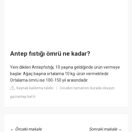
Antep fıstığı ömrü ne kadar?
Yeni dikilen Antepfıstığı, 10 yaşına geldiğinde ürün vermeye
başlar. Ağaç başına ortalama 10 kg. ürün vermektedir.
Ortalama ömrü ise 100-150 yıl arasındadır.
Kaynak kaldırma talebi
Cevabın tamamını burada okuyun:
|
gaziantep.bel.tr
←
Önceki makale
Sonraki makale
→