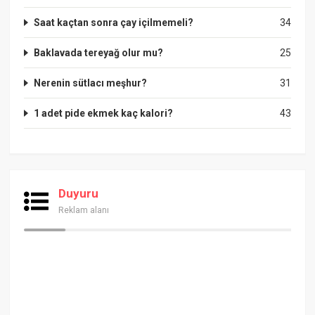
Saat kaçtan sonra çay içilmemeli?
34
Baklavada tereyağ olur mu?
25
Nerenin sütlacı meşhur?
31
1 adet pide ekmek kaç kalori?
43
Duyuru
Reklam alanı