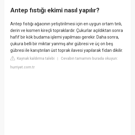
Antep fıstığı ekimi nasıl yapılır?
Antep fıstığı ağacının yetiştirilmesi için en uygun ortam tınlı,
derin ve kısmen kireçli topraklardır. Çukurlar açıldıktan sonra
hafif bir kök budama işlemi yapılması gerekir. Daha sonra,
çukura belli bir miktar yanmış ahır gübresi ve üç on beş
gübresi ile karıştırılan üst toprak ilavesi yapılarak fidan dikilir.
Kaynak kaldırma talebi
Cevabın tamamını burada okuyun:
|
hurriyet.com.tr