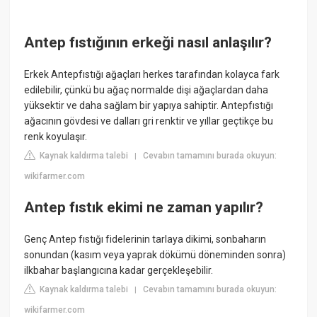
Antep fıstığının erkeği nasıl anlaşılır?
Erkek Antepfıstığı ağaçları herkes tarafından kolayca fark
edilebilir, çünkü bu ağaç normalde dişi ağaçlardan daha
yüksektir ve daha sağlam bir yapıya sahiptir. Antepfıstığı
ağacının gövdesi ve dalları gri renktir ve yıllar geçtikçe bu
renk koyulaşır.
Kaynak kaldırma talebi
Cevabın tamamını burada okuyun:
|
wikifarmer.com
Antep fıstık ekimi ne zaman yapılır?
Genç Antep fıstığı fidelerinin tarlaya dikimi, sonbaharın
sonundan (kasım veya yaprak dökümü döneminden sonra)
ilkbahar başlangıcına kadar gerçekleşebilir.
Kaynak kaldırma talebi
Cevabın tamamını burada okuyun:
|
wikifarmer.com