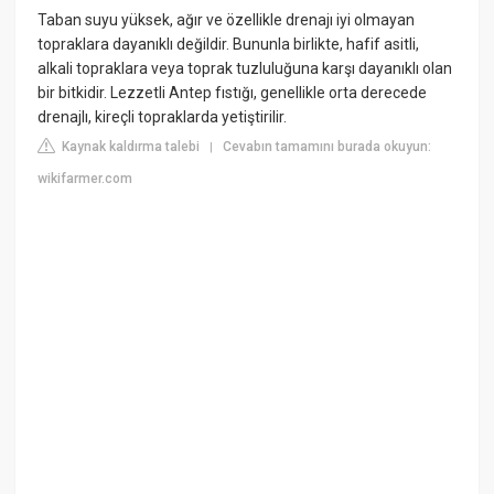
Taban suyu yüksek, ağır ve özellikle drenajı iyi olmayan
topraklara dayanıklı değildir. Bununla birlikte, hafif asitli,
alkali topraklara veya toprak tuzluluğuna karşı dayanıklı olan
bir bitkidir. Lezzetli Antep fıstığı, genellikle orta derecede
drenajlı, kireçli topraklarda yetiştirilir.
Kaynak kaldırma talebi
Cevabın tamamını burada okuyun:
|
wikifarmer.com