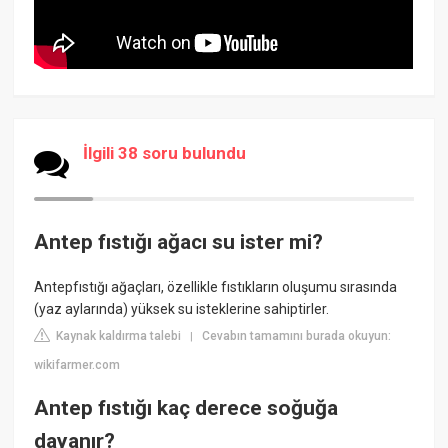
İlgili 38 soru bulundu
Antep fıstığı ağacı su ister mi?
Antepfıstığı ağaçları, özellikle fıstıkların oluşumu sırasında
(yaz aylarında) yüksek su isteklerine sahiptirler.
Kaynak kaldırma talebi
Cevabın tamamını burada okuyun:
|
wikifarmer.com
Antep fıstığı kaç derece soğuğa
dayanır?