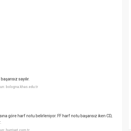
başarısız sayılır.
n: bologna.khas.edu.tr
ına göre harf notu belirleniyor. FF harf notu başarısız iken CD,
.
n: hurriyet.com.tr