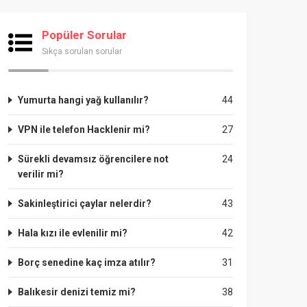
Popüler Sorular
Sıkça sorulan sorular
Yumurta hangi yağ kullanılır?
44
VPN ile telefon Hacklenir mi?
27
Sürekli devamsız öğrencilere not
24
verilir mi?
Sakinleştirici çaylar nelerdir?
43
Hala kızı ile evlenilir mi?
42
Borç senedine kaç imza atılır?
31
Balıkesir denizi temiz mi?
38