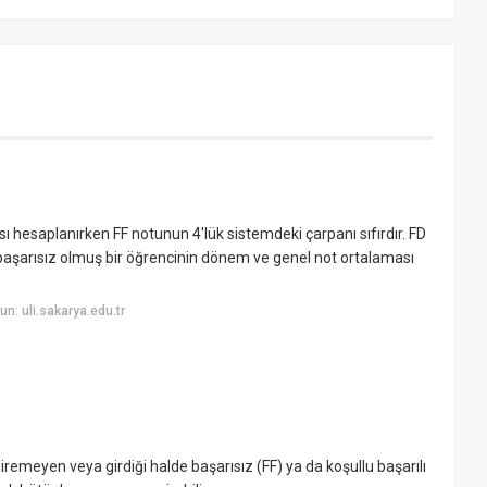
ı hesaplanırken FF notunun 4'lük sistemdeki çarpanı sıfırdır. FD
le başarısız olmuş bir öğrencinin dönem ve genel not ortalaması
n: uli.sakarya.edu.tr
remeyen veya girdiği halde başarısız (FF) ya da koşullu başarılı