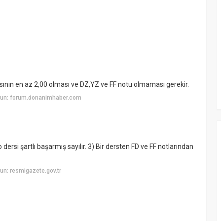
ının en az 2,00 olması ve DZ,YZ ve FF notu olmaması gerekir.
yun: forum.donanimhaber.com
 dersi şartlı başarmış sayılır. 3) Bir dersten FD ve FF notlarından
n: resmigazete.gov.tr