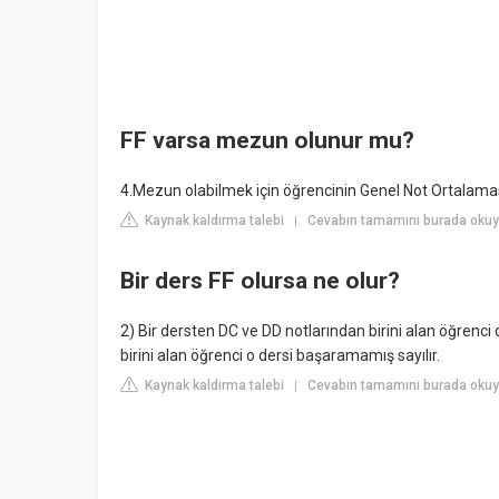
FF varsa mezun olunur mu?
4.Mezun olabilmek için öğrencinin Genel Not Ortalamas
Kaynak kaldırma talebi
Cevabın tamamını burada oku
|
Bir ders FF olursa ne olur?
2) Bir dersten DC ve DD notlarından birini alan öğrenci o
birini alan öğrenci o dersi başaramamış sayılır.
Kaynak kaldırma talebi
Cevabın tamamını burada okuyu
|