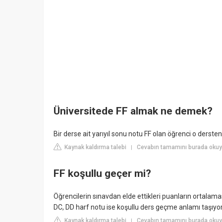
Üniversitede FF almak ne demek?
Bir derse ait yarıyıl sonu notu FF olan öğrenci o dersten 
Kaynak kaldırma talebi
Cevabın tamamını burada okuyu
|
FF koşullu geçer mi?
Öğrencilerin sınavdan elde ettikleri puanların ortalamas
DC, DD harf notu ise koşullu ders geçme anlamı taşıyor
Kaynak kaldırma talebi
Cevabın tamamını burada okuyu
|