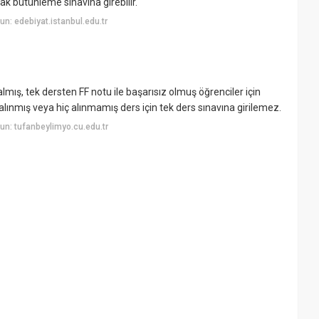
cak bütünleme sınavına girebilir.
n: edebiyat.istanbul.edu.tr
lmış, tek dersten FF notu ile başarısız olmuş öğrenciler için
ınmış veya hiç alınmamış ders için tek ders sınavına girilemez.
n: tufanbeylimyo.cu.edu.tr