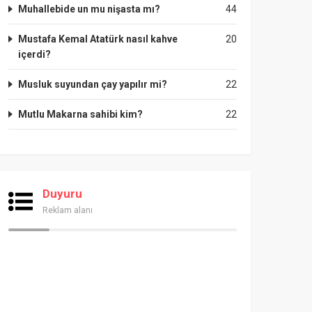
Muhallebide un mu nişasta mı?
44
Mustafa Kemal Atatürk nasıl kahve
20
içerdi?
Musluk suyundan çay yapılır mi?
22
Mutlu Makarna sahibi kim?
22
Duyuru
Reklam alanı