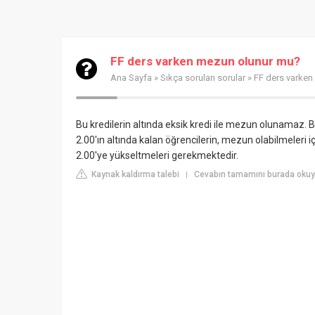
FF ders varken mezun olunur mu?
Ana Sayfa
»
Sıkça sorulan sorular
» FF ders varke
Bu kredilerin altında eksik kredi ile mezun olunamaz.
2.00'ın altında kalan öğrencilerin, mezun olabilmeleri iç
2.00'ye yükseltmeleri gerekmektedir.
Kaynak kaldırma talebi
Cevabın tamamını burada okuyu
|