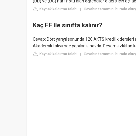
(DD) ve (DC) harf notu alan öğrenciler o ders için açıla
Kaynak kaldırma talebi
Cevabın tamamını burada okuyu
|
Kaç FF ile sınıfta kalınır?
Cevap: Dört yarıyıl sonunda 120 AKTS kredilik dersleri a
Akademik takvimde yapılan sınavdır. Devamsızlıktan kal
Kaynak kaldırma talebi
Cevabın tamamını burada okuyu
|