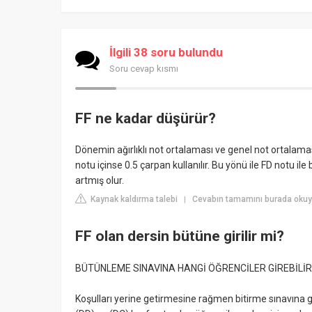
İlgili 38 soru bulundu
Soru cevap kısmı
FF ne kadar düşürür?
Dönemin ağırlıklı not ortalaması ve genel not ortalamas
notu içinse 0.5 çarpan kullanılır. Bu yönü ile FD notu i
artmış olur.
Kaynak kaldırma talebi
Cevabın tamamını burada okuyu
|
FF olan dersin bütüne girilir mi?
BÜTÜNLEME SINAVINA HANGİ ÖĞRENCİLER GİREBİLİR
Koşulları yerine getirmesine rağmen bitirme sınavına gi