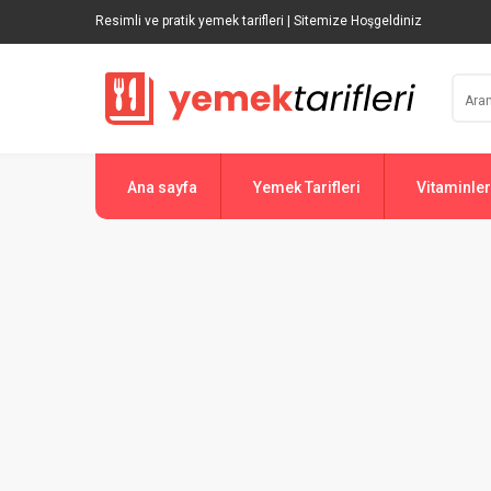
Resimli ve pratik yemek tarifleri | Sitemize Hoşgeldiniz
Ana sayfa
Yemek Tarifleri
Vitaminler