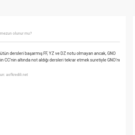
n mezun olunur mu?
 Bütün dersleri başarmış FF, YZ ve DZ notu olmayan ancak, GNO
in CC'nin altında not aldığı dersleri tekrar etmek suretiyle GNO'nı
n: aofkredili.net