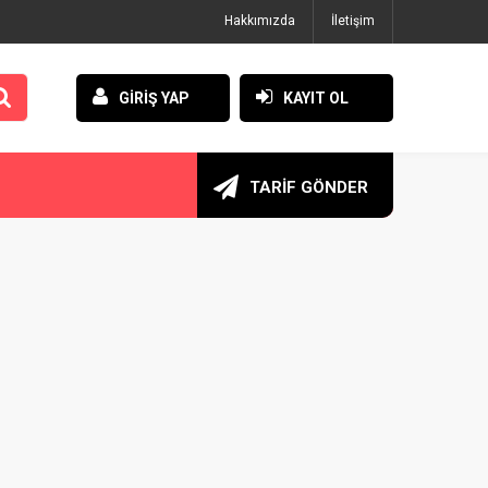
Hakkımızda
İletişim
GİRİŞ YAP
KAYIT OL
TARİF GÖNDER