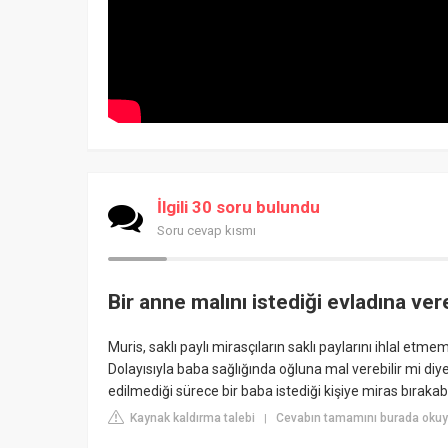
İlgili 30 soru bulundu
Soru cevap kısmı
Bir anne malını istediği evladına vere
Muris, saklı paylı mirasçıların saklı paylarını ihlal etm
Dolayısıyla baba sağlığında oğluna mal verebilir mi diye b
edilmediği sürece bir baba istediği kişiye miras bırakabil
Kaynak kaldırma talebi
Cevabın tamamını burada okuyu
|