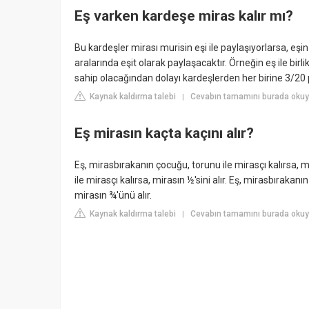
Eş varken kardeşe miras kalır mı?
Bu kardeşler mirası murisin eşi ile paylaşıyorlarsa, eşin
aralarında eşit olarak paylaşacaktır. Örneğin eş ile birli
sahip olacağından dolayı kardeşlerden her birine 3/20 
Kaynak kaldırma talebi
Cevabın tamamını burada okuyu
|
Eş mirasın kaçta kaçını alır?
Eş, mirasbırakanın çocuğu, torunu ile mirasçı kalırsa, m
ile mirasçı kalırsa, mirasın ½'sini alır. Eş, mirasbırakan
mirasın ¾'ünü alır.
Kaynak kaldırma talebi
Cevabın tamamını burada okuyu
|