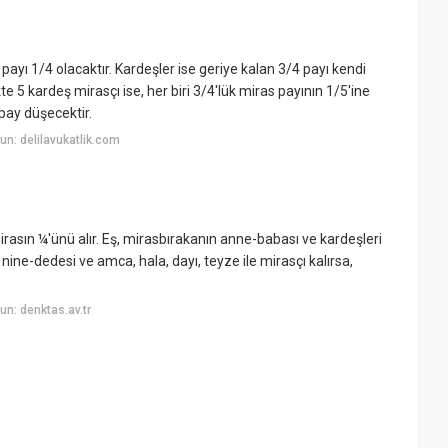
 payı 1/4 olacaktır. Kardeşler ise geriye kalan 3/4 payı kendi
kte 5 kardeş mirasçı ise, her biri 3/4'lük miras payının 1/5'ine
pay düşecektir.
n: delilavukatlik.com
irasın ¼'ünü alır. Eş, mirasbırakanın anne-babası ve kardeşleri
ın nine-dedesi ve amca, hala, dayı, teyze ile mirasçı kalırsa,
n: denktas.av.tr