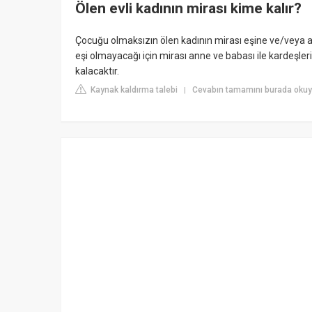
Ölen evli kadının mirası kime kalır?
Çocuğu olmaksızın ölen kadının mirası eşine ve/veya an
eşi olmayacağı için mirası anne ve babası ile kardeşleri
kalacaktır.
Kaynak kaldırma talebi
Cevabın tamamını burada okuyu
|