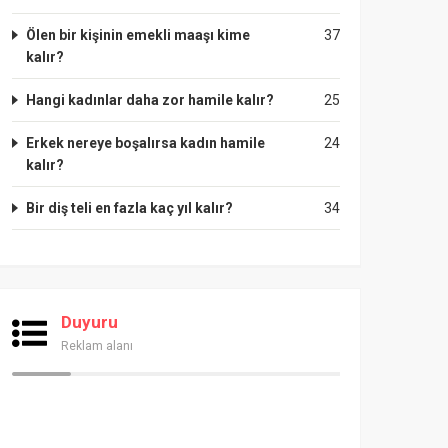
Ölen bir kişinin emekli maaşı kime
37
kalır?
Hangi kadınlar daha zor hamile kalır?
25
Erkek nereye boşalırsa kadın hamile
24
kalır?
Bir diş teli en fazla kaç yıl kalır?
34
Duyuru
Reklam alanı