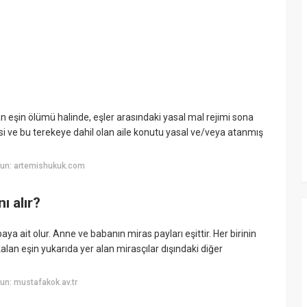
an eşin ölümü halinde, eşler arasındaki yasal mal rejimi sona
kesi ve bu terekeye dahil olan aile konutu yasal ve/veya atanmış
yun: artemishukuk.com
ı alır?
aya ait olur. Anne ve babanın miras payları eşittir. Her birinin
kalan eşin yukarıda yer alan mirasçılar dışındaki diğer
un: mustafakok.av.tr