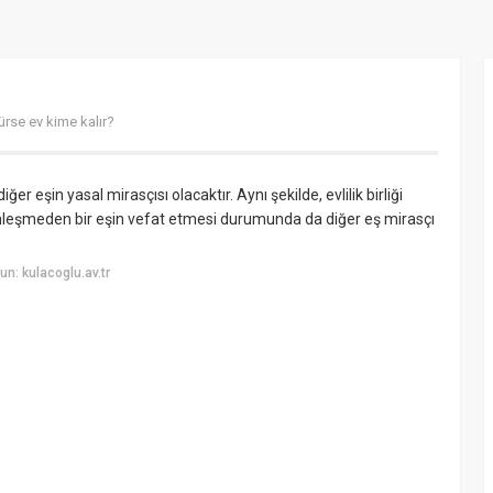
ürse ev kime kalır?
ğer eşin yasal mirasçısı olacaktır. Aynı şekilde, evlilik birliği
inleşmeden bir eşin vefat etmesi durumunda da diğer eş mirasçı
n: kulacoglu.av.tr