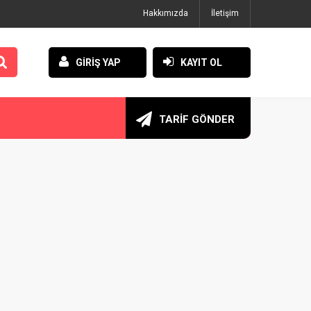
Hakkımızda
İletişim
GİRİŞ YAP
KAYIT OL
TARİF GÖNDER