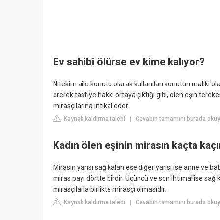
Ev sahibi ölürse ev kime kalıyor?
Nitekim aile konutu olarak kullanılan konutun maliki ol
ererek tasfiye hakkı ortaya çıktığı gibi, ölen eşin tere
mirasçılarına intikal eder.
Kaynak kaldırma talebi
Cevabın tamamını burada oku
|
Kadın ölen eşinin mirasın kaçta kaçın
Mirasın yarısı sağ kalan eşe diğer yarısı ise anne ve bab
miras payı dörtte birdir. Üçüncü ve son ihtimal ise sağ 
mirasçılarla birlikte mirasçı olmasıdır.
Kaynak kaldırma talebi
Cevabın tamamını burada okuy
|