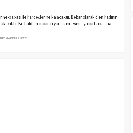
ne-babası ile kardeşlerine kalacaktır. Bekar olarak ölen kadının
 alacaktır. Bu halde mirasının yarısı annesine, yarısı babasına
n: denktas.av.tr