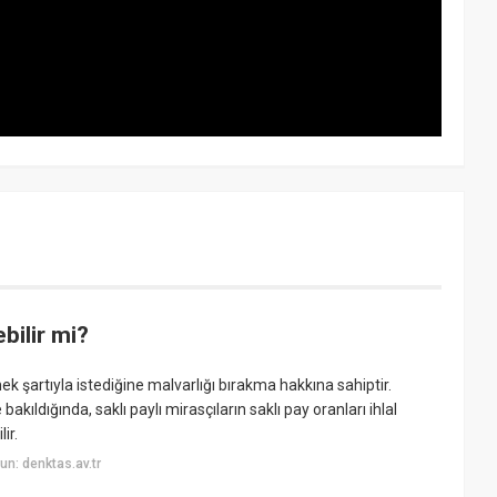
bilir mi?
emek şartıyla istediğine malvarlığı bırakma hakkına sahiptir.
akıldığında, saklı paylı mirasçıların saklı pay oranları ihlal
ir.
n: denktas.av.tr