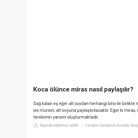
Koca ölünce miras nasıl paylaşılır?
Sağ kalan eş eğer alt soydan herhangi birsi ile birlikt
ise murisin, alt soyuna paylaştırılacaktır. Eğer ki miras
terekenin yarısını oluşturmaktadır.
Kaynak kaldırma talebi
Cevabın tamamını burada oku
|