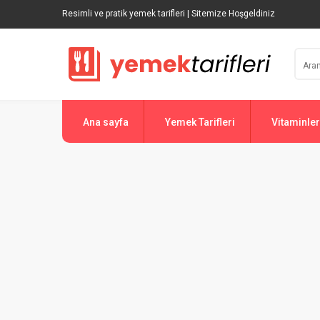
Resimli ve pratik yemek tarifleri | Sitemize Hoşgeldiniz
Ana sayfa
Yemek Tarifleri
Vitaminler