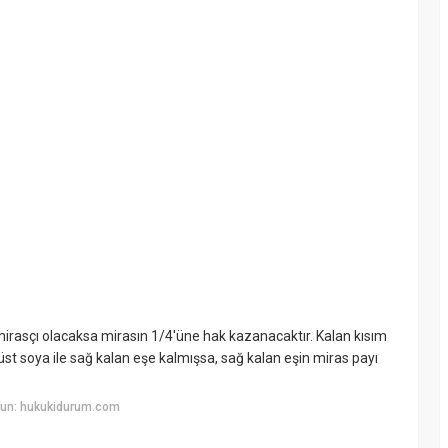
e mirasçı olacaksa mirasın 1/4'üne hak kazanacaktır. Kalan kısım
, üst soya ile sağ kalan eşe kalmışsa, sağ kalan eşin miras payı
yun: hukukidurum.com