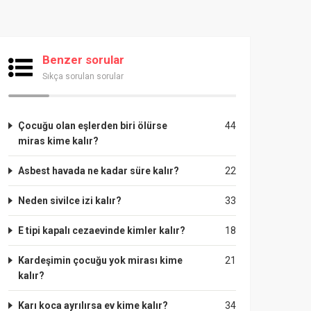
Benzer sorular
Sıkça sorulan sorular
Çocuğu olan eşlerden biri ölürse
44
miras kime kalır?
Asbest havada ne kadar süre kalır?
22
Neden sivilce izi kalır?
33
E tipi kapalı cezaevinde kimler kalır?
18
Kardeşimin çocuğu yok mirası kime
21
kalır?
Karı koca ayrılırsa ev kime kalır?
34