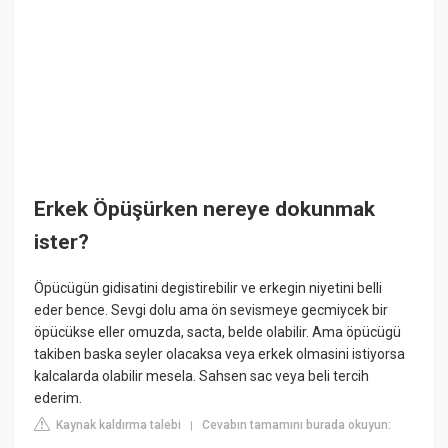
Erkek Öpüşürken nereye dokunmak
ister?
Öpücügün gidisatini degistirebilir ve erkegin niyetini belli
eder bence. Sevgi dolu ama ön sevismeye gecmiycek bir
öpücükse eller omuzda, sacta, belde olabilir. Ama öpücügü
takiben baska seyler olacaksa veya erkek olmasini istiyorsa
kalcalarda olabilir mesela. Sahsen sac veya beli tercih
ederim.
Kaynak kaldırma talebi
Cevabın tamamını burada okuyun:
|