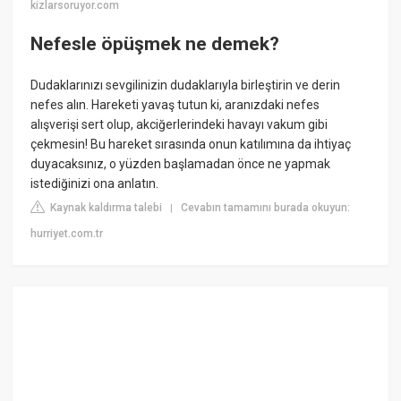
kizlarsoruyor.com
Nefesle öpüşmek ne demek?
Dudaklarınızı sevgilinizin dudaklarıyla birleştirin ve derin
nefes alın. Hareketi yavaş tutun ki, aranızdaki nefes
alışverişi sert olup, akciğerlerindeki havayı vakum gibi
çekmesin! Bu hareket sırasında onun katılımına da ihtiyaç
duyacaksınız, o yüzden başlamadan önce ne yapmak
istediğinizi ona anlatın.
Kaynak kaldırma talebi
Cevabın tamamını burada okuyun:
|
hurriyet.com.tr