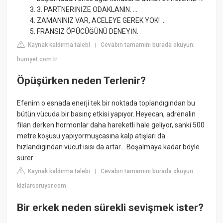
3. PARTNERİNİZE ODAKLANIN. ...
ZAMANINIZ VAR, ACELEYE GEREK YOK! ...
FRANSIZ ÖPÜCÜĞÜNÜ DENEYİN.
Kaynak kaldırma talebi
Cevabın tamamını burada okuyun:
|
hurriyet.com.tr
Öpüşürken neden Terlenir?
Efenim o esnada enerji tek bir noktada toplandıgından bu
bütün vücuda bir basınç etkisi yapıyor. Heyecan, adrenalin
filan derken hormonlar daha hareketli hale geliyor, sanki 500
metre koşusu yapıyormuşcasına kalp atışları da
hızlandıgından vücut ısısı da artar... Boşalmaya kadar böyle
sürer.
Kaynak kaldırma talebi
Cevabın tamamını burada okuyun:
|
kizlarsoruyor.com
Bir erkek neden sürekli sevişmek ister?