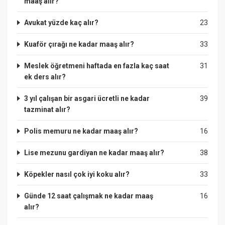
maaş alır?
Avukat yüzde kaç alır?
23
Kuaför çırağı ne kadar maaş alır?
33
Meslek öğretmeni haftada en fazla kaç saat
31
ek ders alır?
3 yıl çalışan bir asgari ücretli ne kadar
39
tazminat alır?
Polis memuru ne kadar maaş alır?
16
Lise mezunu gardiyan ne kadar maaş alır?
38
Köpekler nasıl çok iyi koku alır?
33
Günde 12 saat çalışmak ne kadar maaş
16
alır?