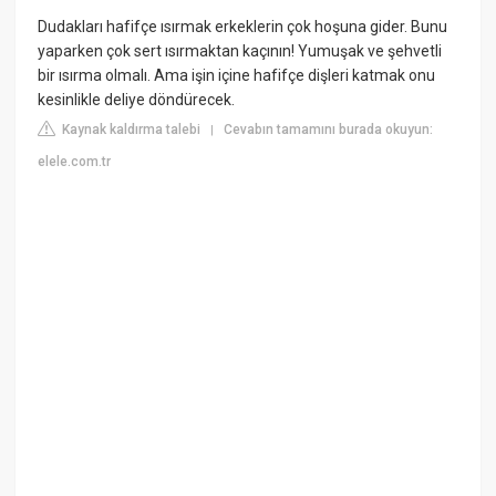
Dudakları hafifçe ısırmak erkeklerin çok hoşuna gider. Bunu
yaparken çok sert ısırmaktan kaçının! Yumuşak ve şehvetli
bir ısırma olmalı. Ama işin içine hafifçe dişleri katmak onu
kesinlikle deliye döndürecek.
Kaynak kaldırma talebi
Cevabın tamamını burada okuyun:
|
elele.com.tr