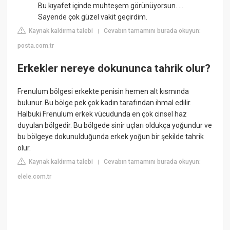
Bu kıyafet içinde muhteşem görünüyorsun. ...
Sayende çok güzel vakit geçirdim.
Kaynak kaldırma talebi
Cevabın tamamını burada okuyun:
|
posta.com.tr
Erkekler nereye dokununca tahrik olur?
Frenulum bölgesi erkekte penisin hemen alt kısmında
bulunur. Bu bölge pek çok kadın tarafından ihmal edilir.
Halbuki Frenulum erkek vücudunda en çok cinsel haz
duyulan bölgedir. Bu bölgede sinir uçları oldukça yoğundur ve
bu bölgeye dokunulduğunda erkek yoğun bir şekilde tahrik
olur.
Kaynak kaldırma talebi
Cevabın tamamını burada okuyun:
|
elele.com.tr