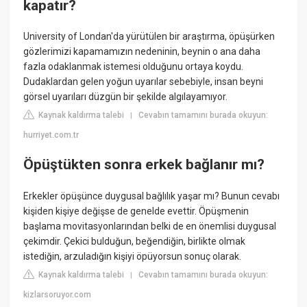
kapatır?
University of Londan'da yürütülen bir araştırma, öpüşürken
gözlerimizi kapamamızın nedeninin, beynin o ana daha
fazla odaklanmak istemesi olduğunu ortaya koydu.
Dudaklardan gelen yoğun uyarılar sebebiyle, insan beyni
görsel uyarıları düzgün bir şekilde algılayamıyor.
Kaynak kaldırma talebi
Cevabın tamamını burada okuyun:
|
hurriyet.com.tr
Öpüştükten sonra erkek bağlanır mı?
Erkekler öpüşünce duygusal bağlılık yaşar mı? Bunun cevabı
kişiden kişiye değişse de genelde evettir. Öpüşmenin
başlama movitasyonlarından belki de en önemlisi duygusal
çekimdir. Çekici bulduğun, beğendiğin, birlikte olmak
istediğin, arzuladığın kişiyi öpüyorsun sonuç olarak.
Kaynak kaldırma talebi
Cevabın tamamını burada okuyun:
|
kizlarsoruyor.com