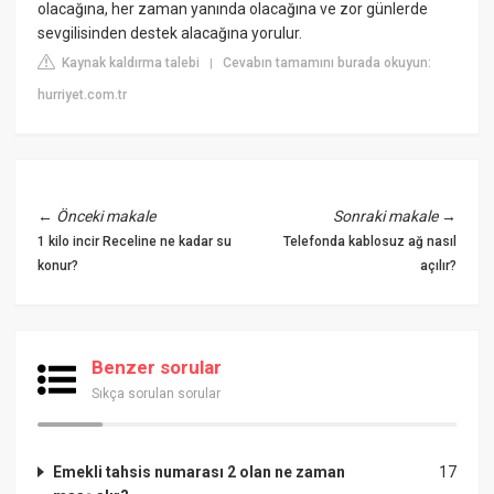
olacağına, her zaman yanında olacağına ve zor günlerde
sevgilisinden destek alacağına yorulur.
Kaynak kaldırma talebi
Cevabın tamamını burada okuyun:
|
hurriyet.com.tr
←
Önceki makale
Sonraki makale
→
1 kilo incir Receline ne kadar su
Telefonda kablosuz ağ nasıl
konur?
açılır?
Benzer sorular
Sıkça sorulan sorular
Emekli tahsis numarası 2 olan ne zaman
17