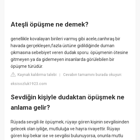
Ateşli öpüşme ne demek?
genellikle kovalayan birileri varmış gibi acele,canhıraş bir
havada gerçekleşen,fazla üstüne gidildiğinde duman
çıkmasına sebebiyet veren dudak sporu. öpüşmenin ötesine
gitmeyen ya da gidemeyen insanlarda görülebilen bir
öpüşme türüdür.
Kaynak kaldırma talebi
Cevabın tamamını burada okuyun:
|
eksisozluk1923.com
Sevdiğin kişiyle dudaktan öpüşmek ne
anlama gelir?
Rüyada sevgili ile öpüşmek; rüyayı gören kişinin sevgilisinden
gelecek olan iyiliğe, mutluluğa ve hayra rivayettir. Rüyayı
gören kişi bekar ise ve sevgilisi bulunuyorsa, onunla mutlu