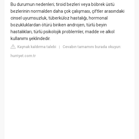
Bu durumun nedenleri; tiroid bezleri veya böbrek üstü
bezlerinin normalden daha çok çalışması, çiftler arasındaki
cinsel uyumsuzluk, tüberküloz hastalığı, hormonal
bozukluklardan ötürü biriken androjen, türlü beyin
hastalıkları, türlü psikolojik problemler, madde ve alkol
kullanımı şeklindedir.
Kaynak kaldırma talebi
Cevabın tamamını burada okuyun:
|
hurriyet.com.tr