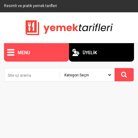
Resimli ve pratik yemek tarifleri
MENU
ÜYELİK