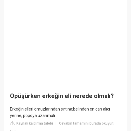
Öpüşürken erkeğin eli nerede olmalı?
Erkeğin elleri omuzlarından sırtına;belinden en can alıcı
yerine, popoya uzanmalı..
Kaynak kaldırma talebi
Cevabın tamamını burada okuyun:
|