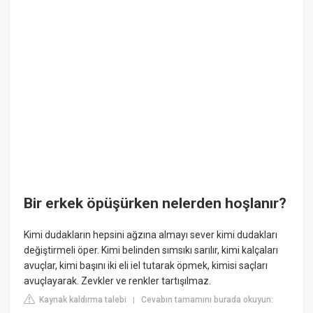
Bir erkek öpüşürken nelerden hoşlanır?
Kimi dudakların hepsini ağzına almayı sever kimi dudakları
değiştirmeli öper. Kimi belinden sımsıkı sarılır, kimi kalçaları
avuçlar, kimi başını iki eli iel tutarak öpmek, kimisi saçları
avuçlayarak. Zevkler ve renkler tartışılmaz.
Kaynak kaldırma talebi
Cevabın tamamını burada okuyun:
|