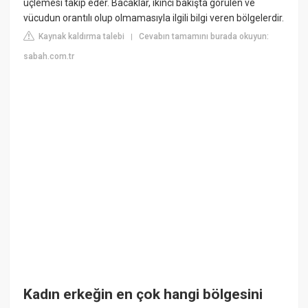
üçlemesi takip eder. Bacaklar, ikinci bakışta görülen ve
vücudun orantılı olup olmamasıyla ilgili bilgi veren bölgelerdir.
Kaynak kaldırma talebi
Cevabın tamamını burada okuyun:
|
sabah.com.tr
Kadın erkeğin en çok hangi bölgesini