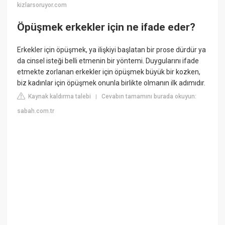
kizlarsoruyor.com
Öpüşmek erkekler için ne ifade eder?
Erkekler için öpüşmek, ya ilişkiyi başlatan bir prose dürdür ya
da cinsel isteği belli etmenin bir yöntemi. Duygularını ifade
etmekte zorlanan erkekler için öpüşmek büyük bir kozken,
biz kadınlar için öpüşmek onunla birlikte olmanın ilk adımıdır.
Kaynak kaldırma talebi
Cevabın tamamını burada okuyun:
|
sabah.com.tr