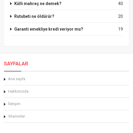
Külli mahreç ne demek?
40
Rutubeti ne öldürür?
20
Garanti emekliye kredi veriyor mu?
19
SAYFALAR
Ana sayfa
Hakkimizda
İletişim
Vitaminler