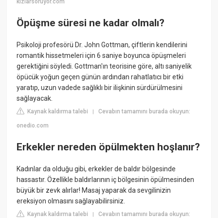
kizlarsoruyor.com
Öpüşme süresi ne kadar olmalı?
Psikoloji profesörü Dr. John Gottman, çiftlerin kendilerini
romantik hissetmeleri için 6 saniye boyunca öpüşmeleri
gerektiğini söyledi. Gottman'ın teorisine göre, altı saniyelik
öpücük yoğun geçen günün ardından rahatlatıcı bir etki
yaratıp, uzun vadede sağlıklı bir ilişkinin sürdürülmesini
sağlayacak.
Kaynak kaldırma talebi
Cevabın tamamını burada okuyun:
|
onedio.com
Erkekler nereden öpülmekten hoşlanır?
Kadınlar da olduğu gibi, erkekler de baldır bölgesinde
hassastır. Özellikle baldırlarının iç bölgesinin öpülmesinden
büyük bir zevk alırlar! Masaj yaparak da sevgilinizin
ereksiyon olmasını sağlayabilirsiniz.
Kaynak kaldırma talebi
Cevabın tamamını burada okuyun:
|