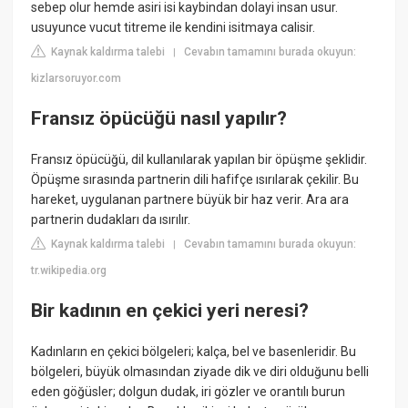
sebep olur hemde asiri isi kaybindan dolayi insan usur.
usuyunce vucut titreme ile kendini isitmaya calisir.
Kaynak kaldırma talebi
Cevabın tamamını burada okuyun:
|
kizlarsoruyor.com
Fransız öpücüğü nasıl yapılır?
Fransız öpücüğü, dil kullanılarak yapılan bir öpüşme şeklidir.
Öpüşme sırasında partnerin dili hafifçe ısırılarak çekilir. Bu
hareket, uygulanan partnere büyük bir haz verir. Ara ara
partnerin dudakları da ısırılır.
Kaynak kaldırma talebi
Cevabın tamamını burada okuyun:
|
tr.wikipedia.org
Bir kadının en çekici yeri neresi?
Kadınların en çekici bölgeleri; kalça, bel ve basenleridir. Bu
bölgeleri, büyük olmasından ziyade dik ve diri olduğunu belli
eden göğüsler; dolgun dudak, iri gözler ve orantılı burun