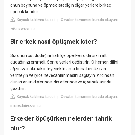
onun boynuna ve öpmek istediğin diğer yerlere birkaç
öpücük kondur.
Kaynak kaldırma talebi
Cevabın tamamını burada okuyun:
|
wikihow.com.tr
Bir erkek nasıl öpüşmek ister?
Siz onun üst dudağını hafifçe öperken o da sizin alt
dudağınızı emmeli. Sonra yerleri değiştirin. O hemen dilini
ağzınıza sokmak isteyecektir ama buna henüz izin
vermeyin ve iyice heyecanlanmasını sağlayın. Ardından
dilinizi onun dişlerinde, diş etlerinde ve iç yanaklarında
gezdirin.
Kaynak kaldırma talebi
Cevabın tamamını burada okuyun:
|
marieclaire.com.tr
Erkekler öpüşürken nelerden tahrik
olur?