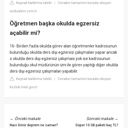
Kaynak kaldırma talebi
Cevabın tamamını burada okuyun:
|
acibadem.com.tr
Öğretmen başka okulda egzersiz
açabilir mi?
16- Birden fazla okulda görev alan öğretmenler kadrosunun
bulunduğu okulda ders dışı egzersiz çalışmaları yapar ancak
o okulda ders dışı egzersiz çalışması yok ise kadrosunun
bulunduğu okul müdürünün izni ile görev yaptığı diğer okulda
ders dışı egzersiz çalışmaları yapabilir.
Kaynak kaldırma talebi
Cevabın tamamını burada okuyun:
|
kozluk.meb.gov.tr
←
Önceki makale
Sonraki makale
→
Naci Görür deprem ne zaman?
Süper 10 GB paketi kaç TL?