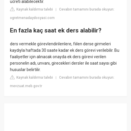
ücreti alabilecektir.
Kaynak kaldırma talebi
Cevabın tamamını burada okuyun:
|
ogretmenadaydosyasi.com
En fazla kaç saat ek ders alabilir?
ders vermekle görevlendirilenlere, fiilen derse girmeleri
kaydıyla haftada 30 saate kadar ek ders görevi verilebilir. Bu
faaliyetler için alınacak onayda ek ders görevi verilen
personelin adı, unvanı, girecekleri dersler ile saat sayısı gibi
hususlar belirtilir.
Kaynak kaldırma talebi
Cevabın tamamını burada okuyun:
|
mevzuat.meb.gov.tr