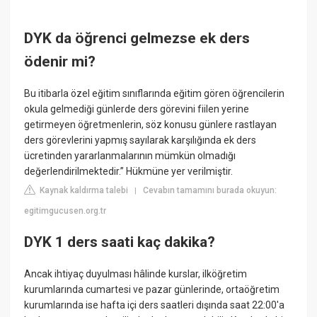
DYK da öğrenci gelmezse ek ders
ödenir mi?
Bu itibarla özel eğitim sınıflarında eğitim gören öğrencilerin
okula gelmediği günlerde ders görevini fiilen yerine
getirmeyen öğretmenlerin, söz konusu günlere rastlayan
ders görevlerini yapmış sayılarak karşılığında ek ders
ücretinden yararlanmalarının mümkün olmadığı
değerlendirilmektedir.” Hükmüne yer verilmiştir.
Kaynak kaldırma talebi
Cevabın tamamını burada okuyun:
|
egitimgucusen.org.tr
DYK 1 ders saati kaç dakika?
Ancak ihtiyaç duyulması hâlinde kurslar, ilköğretim
kurumlarında cumartesi ve pazar günlerinde, ortaöğretim
kurumlarında ise hafta içi ders saatleri dışında saat 22:00'a