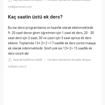
|
mebpersonel.com
Kaç saatin üstü ek ders?
Bu ise dersi programlama ve hazırlık olarak eklenmektedir.
9- 20 saat derse giren öğretmen için 1 saat ek ders, 20 - 30
saat ders için 2 saat, 30 ve üzeri için 3 saat ayrıca ek ders
eklenir. Toplamda 13+ 2+ 2 =17 saatlik ek ders ücreti maaşa
ek olarak ödenmektedir. Sınıfı yok ise 13+ 2= 15 saatlik ek
ders ücreti alır.
Kaynak kaldırma talebi
Cevabın tamamını burada okuyun:
|
milliyet.com.tr