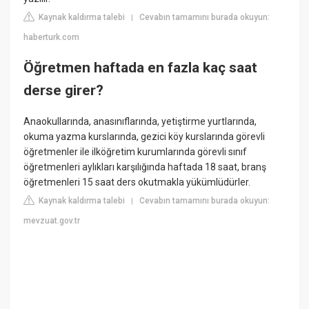
Kaynak kaldırma talebi
Cevabın tamamını burada okuyun:
|
haberturk.com
Öğretmen haftada en fazla kaç saat
derse girer?
Anaokullarında, anasınıflarında, yetiştirme yurtlarında,
okuma yazma kurslarında, gezici köy kurslarında görevli
öğretmenler ile ilköğretim kurumlarında görevli sınıf
öğretmenleri aylıkları karşılığında haftada 18 saat, branş
öğretmenleri 15 saat ders okutmakla yükümlüdürler.
Kaynak kaldırma talebi
Cevabın tamamını burada okuyun:
|
mevzuat.gov.tr