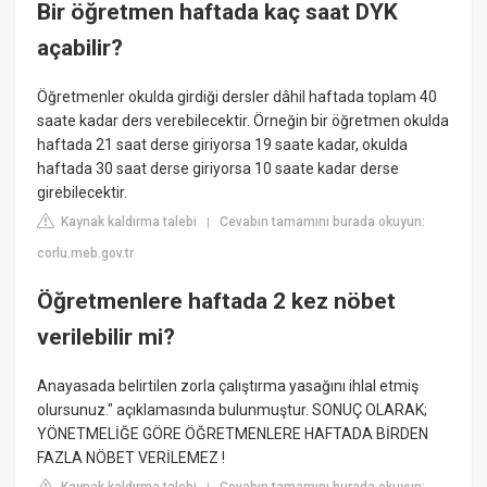
Bir öğretmen haftada kaç saat DYK
açabilir?
Öğretmenler okulda girdiği dersler dâhil haftada toplam 40
saate kadar ders verebilecektir. Örneğin bir öğretmen okulda
haftada 21 saat derse giriyorsa 19 saate kadar, okulda
haftada 30 saat derse giriyorsa 10 saate kadar derse
girebilecektir.
Kaynak kaldırma talebi
Cevabın tamamını burada okuyun:
|
corlu.meb.gov.tr
Öğretmenlere haftada 2 kez nöbet
verilebilir mi?
Anayasada belirtilen zorla çalıştırma yasağını ihlal etmiş
olursunuz." açıklamasında bulunmuştur. SONUÇ OLARAK;
YÖNETMELİĞE GÖRE ÖĞRETMENLERE HAFTADA BİRDEN
FAZLA NÖBET VERİLEMEZ !
Kaynak kaldırma talebi
Cevabın tamamını burada okuyun: