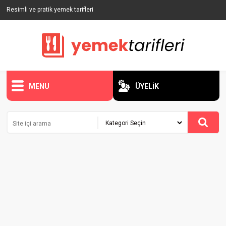
Resimli ve pratik yemek tarifleri
MENU
ÜYELİK