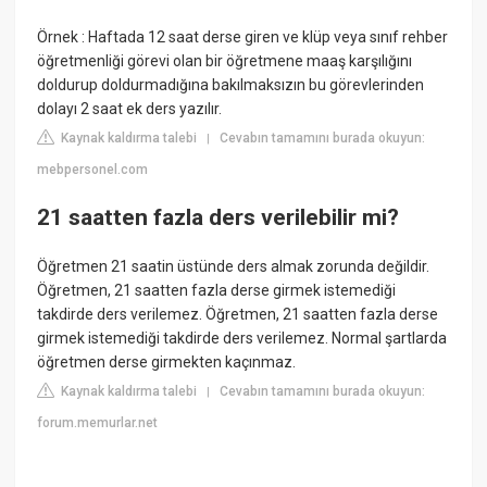
Örnek : Haftada 12 saat derse giren ve klüp veya sınıf rehber
öğretmenliği görevi olan bir öğretmene maaş karşılığını
doldurup doldurmadığına bakılmaksızın bu görevlerinden
dolayı 2 saat ek ders yazılır.
Kaynak kaldırma talebi
Cevabın tamamını burada okuyun:
|
mebpersonel.com
21 saatten fazla ders verilebilir mi?
Öğretmen 21 saatin üstünde ders almak zorunda değildir.
Öğretmen, 21 saatten fazla derse girmek istemediği
takdirde ders verilemez. Öğretmen, 21 saatten fazla derse
girmek istemediği takdirde ders verilemez. Normal şartlarda
öğretmen derse girmekten kaçınmaz.
Kaynak kaldırma talebi
Cevabın tamamını burada okuyun:
|
forum.memurlar.net