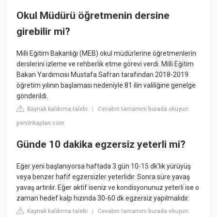
Okul Müdürü öğretmenin dersine
girebilir mi?
Milli Eğitim Bakanlığı (MEB) okul müdürlerine öğretmenlerin
derslerini izleme ve rehberlik etme görevi verdi. Milli Eğitim
Bakan Yardımcısı Mustafa Safran tarafından 2018-2019
öğretim yılının başlaması nedeniyle 81 ilin valiliğine genelge
gönderildi.
Kaynak kaldırma talebi
Cevabın tamamını burada okuyun:
|
pervinkaplan.com
Günde 10 dakika egzersiz yeterli mi?
Eğer yeni başlanıyorsa haftada 3 gün 10-15 dk'lık yürüyüş
veya benzer hafif egzersizler yeterlidir. Sonra süre yavaş
yavaş artırılır. Eğer aktif iseniz ve kondisyonunuz yeterli ise o
zaman hedef kalp hızında 30-60 dk egzersiz yapılmalıdır.
Kaynak kaldırma talebi
Cevabın tamamını burada okuyun:
|