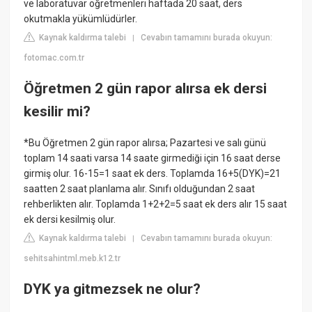
ve laboratuvar öğretmenleri haftada 20 saat, ders
okutmakla yükümlüdürler.
Kaynak kaldırma talebi
Cevabın tamamını burada okuyun:
|
fotomac.com.tr
Öğretmen 2 gün rapor alırsa ek dersi
kesilir mi?
*Bu Öğretmen 2 gün rapor alırsa; Pazartesi ve salı günü
toplam 14 saati varsa 14 saate girmediği için 16 saat derse
girmiş olur. 16-15=1 saat ek ders. Toplamda 16+5(DYK)=21
saatten 2 saat planlama alır. Sınıfı olduğundan 2 saat
rehberlikten alır. Toplamda 1+2+2=5 saat ek ders alır 15 saat
ek dersi kesilmiş olur.
Kaynak kaldırma talebi
Cevabın tamamını burada okuyun:
|
sehitsahintml.meb.k12.tr
DYK ya gitmezsek ne olur?