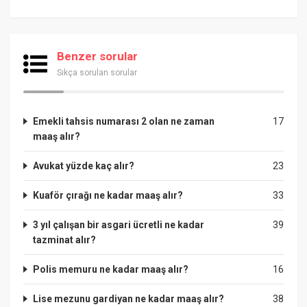
Benzer sorular
Sıkça sorulan sorular
Emekli tahsis numarası 2 olan ne zaman
17
maaş alır?
Avukat yüzde kaç alır?
23
Kuaför çırağı ne kadar maaş alır?
33
3 yıl çalışan bir asgari ücretli ne kadar
39
tazminat alır?
Polis memuru ne kadar maaş alır?
16
Lise mezunu gardiyan ne kadar maaş alır?
38