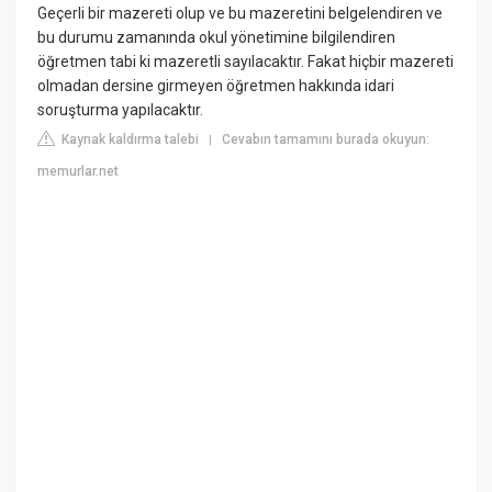
Geçerli bir mazereti olup ve bu mazeretini belgelendiren ve
bu durumu zamanında okul yönetimine bilgilendiren
öğretmen tabi ki mazeretli sayılacaktır. Fakat hiçbir mazereti
olmadan dersine girmeyen öğretmen hakkında idari
soruşturma yapılacaktır.
Kaynak kaldırma talebi
Cevabın tamamını burada okuyun:
|
memurlar.net