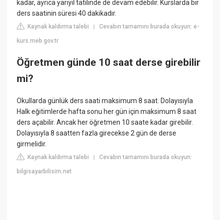
kadar, ayrıca yarıyıl tatilinde de devam edebilir. Kurslarda bir
ders saatinin süresi 40 dakikadır.
Kaynak kaldırma talebi
Cevabın tamamını burada okuyun: e-
|
kurs.meb.gov.tr
Öğretmen günde 10 saat derse girebilir
mi?
Okullarda günlük ders saati maksimum 8 saat. Dolayısıyla
Halk eğitimlerde hafta sonu her gün için maksimum 8 saat
ders açabilir. Ancak her öğretmen 10 saate kadar girebilir.
Dolayısıyla 8 saatten fazla girecekse 2 gün de derse
girmelidir.
Kaynak kaldırma talebi
Cevabın tamamını burada okuyun:
|
bilgisayarbilisim.net