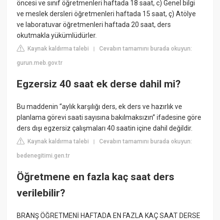
öncesi ve sınıf öğretmenleri haftada 18 saat, c) Genel bilgi
ve meslek dersleri öğretmenleri haftada 15 saat, ç) Atölye
ve laboratuvar öğretmenleri haftada 20 saat, ders
okutmakla yükümlüdürler.
Kaynak kaldırma talebi
Cevabın tamamını burada okuyun:
|
gurun.meb.gov.tr
Egzersiz 40 saat ek derse dahil mi?
Bu maddenin “aylık karşılığı ders, ek ders ve hazırlık ve
planlama görevi saati sayısına bakılmaksızın” ifadesine göre
ders dışı egzersiz çalışmaları 40 saatin içine dahil değildir.
Kaynak kaldırma talebi
Cevabın tamamını burada okuyun:
|
bedenegitimi.gen.tr
Öğretmene en fazla kaç saat ders
verilebilir?
BRANŞ ÖĞRETMENİ HAFTADA EN FAZLA KAÇ SAAT DERSE