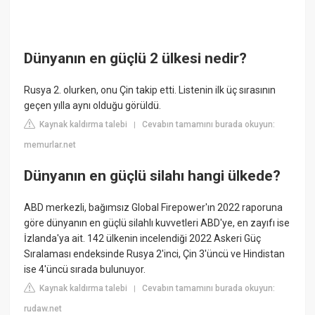
Dünyanın en güçlü 2 ülkesi nedir?
Rusya 2. olurken, onu Çin takip etti. Listenin ilk üç sırasının
geçen yılla aynı olduğu görüldü.
Kaynak kaldırma talebi
Cevabın tamamını burada okuyun:
|
memurlar.net
Dünyanın en güçlü silahı hangi ülkede?
ABD merkezli, bağımsız Global Firepower'ın 2022 raporuna
göre dünyanın en güçlü silahlı kuvvetleri ABD'ye, en zayıfı ise
İzlanda'ya ait. 142 ülkenin incelendiği 2022 Askeri Güç
Sıralaması endeksinde Rusya 2'inci, Çin 3'üncü ve Hindistan
ise 4'üncü sırada bulunuyor.
Kaynak kaldırma talebi
Cevabın tamamını burada okuyun:
|
rudaw.net