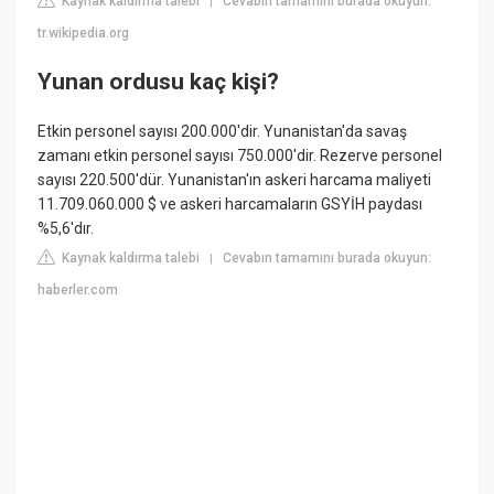
Kaynak kaldırma talebi
Cevabın tamamını burada okuyun:
|
tr.wikipedia.org
Yunan ordusu kaç kişi?
Etkin personel sayısı 200.000'dir. Yunanistan'da savaş
zamanı etkin personel sayısı 750.000'dir. Rezerve personel
sayısı 220.500'dür. Yunanistan'ın askeri harcama maliyeti
11.709.060.000 $ ve askeri harcamaların GSYİH paydası
%5,6'dır.
Kaynak kaldırma talebi
Cevabın tamamını burada okuyun:
|
haberler.com