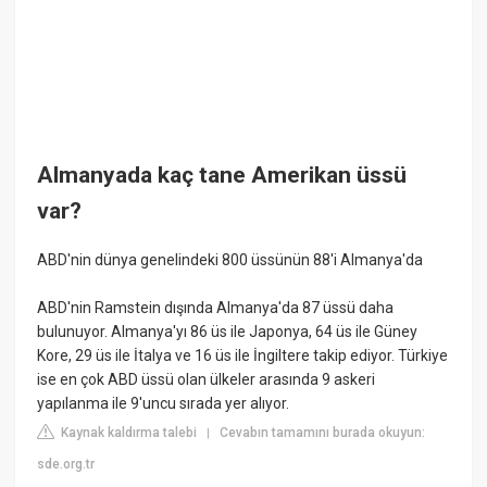
Almanyada kaç tane Amerikan üssü
var?
ABD'nin dünya genelindeki 800 üssünün 88'i Almanya'da
ABD'nin Ramstein dışında Almanya'da 87 üssü daha
bulunuyor. Almanya'yı 86 üs ile Japonya, 64 üs ile Güney
Kore, 29 üs ile İtalya ve 16 üs ile İngiltere takip ediyor. Türkiye
ise en çok ABD üssü olan ülkeler arasında 9 askeri
yapılanma ile 9'uncu sırada yer alıyor.
Kaynak kaldırma talebi
Cevabın tamamını burada okuyun:
|
sde.org.tr