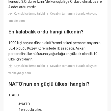
konuşlu 3.Ordu ve İzmir'de konuşlu Ege Ordusu olmak üzere
4 adet ordu vardır.
Kaynak kaldırma talebi
Cevabın tamamını burada okuyun:
|
onedio.com
En kalabalık ordu hangi ülkenin?
1000 kişi başına düşen aktif/resmi askeri personel sayısının
50,4 olduğu Kuzey Kore listede ilk sıradadır. Askeri
personelin ülke nüfusuna yoğunluğu en yüksek olan ilk 10
ülke için tıklayın.
Kaynak kaldırma talebi
Cevabın tamamını burada okuyun:
|
verikaynagi.com
NATO'nun en güçlü ülkesi hangisi?
1. ABD
#NATO.
#en güçlü ülke.