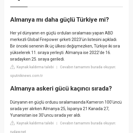
Almanya mı daha güçlü Türkiye mi?
Her yıl dünyanın en güçlü orduları sıralaması yapan ABD
merkezli Global Firepower şirketi 2023'ün listesini açıkladı.
Bir önceki senenin ilk üç ülkesi değişmezken, Türkiye iki sıra
yükselerek 11. sıraya yerleşti. Almanya ise 2022'de 16.
sıradayken 25. sıraya geriledi.
Kaynak kaldırma talebi
Cevabın tamamını burada okuyun:
|
sputniknews.com.tr
Almanya askeri gücü kaçıncı sırada?
Dünyanın en güçlü ordusu sıralamasında Kameron 100'üncü
sırada yer alırken Almanya 25, İspanya 21 Kanada 27,
Yunanistan ise 30'uncu sırada yer aldı.
Kaynak kaldırma talebi
Cevabın tamamını burada okuyun:
|
rudaw.net