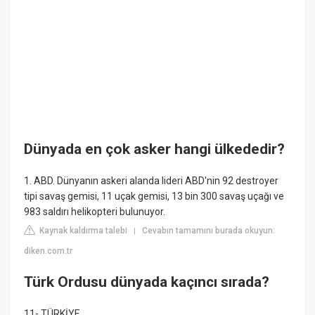
Dünyada en çok asker hangi ülkededir?
1. ABD. Dünyanın askeri alanda lideri ABD'nin 92 destroyer
tipi savaş gemisi, 11 uçak gemisi, 13 bin 300 savaş uçağı ve
983 saldırı helikopteri bulunuyor.
Kaynak kaldırma talebi
Cevabın tamamını burada okuyun:
|
diken.com.tr
Türk Ordusu dünyada kaçıncı sırada?
11- TÜRKİYE