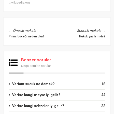
tr.wikipedia.org
←
Önceki makale
Sonraki makale
→
Pirinç böceği neden olur?
Hukuk yazılı mıdır?
Benzer sorular
Sıkça sorulan sorular
Variant sucuk ne demek?
18
Varise hangi meyve iyi gelir?
44
Varise hangi sebzeler iyi gelir?
33