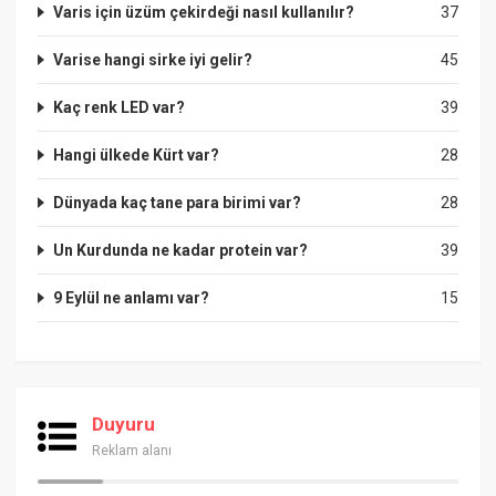
Varis için üzüm çekirdeği nasıl kullanılır?
37
Varise hangi sirke iyi gelir?
45
Kaç renk LED var?
39
Hangi ülkede Kürt var?
28
Dünyada kaç tane para birimi var?
28
Un Kurdunda ne kadar protein var?
39
9 Eylül ne anlamı var?
15
Duyuru
Reklam alanı