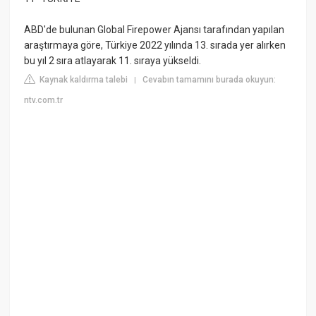
ABD'de bulunan Global Firepower Ajansı tarafından yapılan
araştırmaya göre, Türkiye 2022 yılında 13. sırada yer alırken
bu yıl 2 sıra atlayarak 11. sıraya yükseldi.
Kaynak kaldırma talebi
Cevabın tamamını burada okuyun:
|
ntv.com.tr