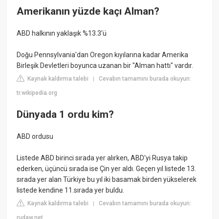
Amerikanın yüzde kaçı Alman?
ABD halkının yaklaşık %13.3'ü
Doğu Pennsylvania'dan Oregon kıyılarına kadar Amerika
Birleşik Devletleri boyunca uzanan bir "Alman hattı" vardır.
Kaynak kaldırma talebi
Cevabın tamamını burada okuyun:
|
tr.wikipedia.org
Dünyada 1 ordu kim?
ABD ordusu
Listede ABD birinci sırada yer alırken, ABD'yi Rusya takip
ederken, üçüncü sırada ise Çin yer aldı. Geçen yıl listede 13.
sırada yer alan Türkiye bu yıl iki basamak birden yükselerek
listede kendine 11.sırada yer buldu.
Kaynak kaldırma talebi
Cevabın tamamını burada okuyun:
|
rudaw.net