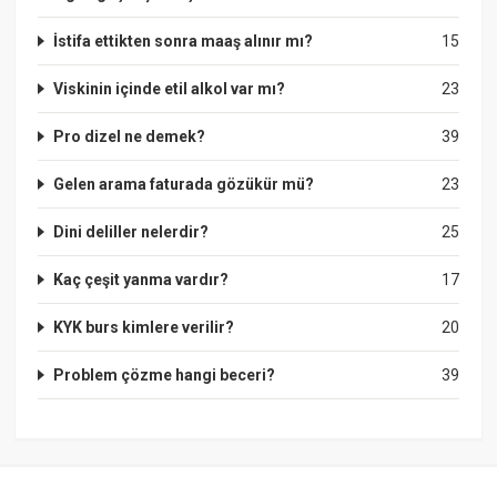
İstifa ettikten sonra maaş alınır mı?
15
Viskinin içinde etil alkol var mı?
23
Pro dizel ne demek?
39
Gelen arama faturada gözükür mü?
23
Dini deliller nelerdir?
25
Kaç çeşit yanma vardır?
17
KYK burs kimlere verilir?
20
Problem çözme hangi beceri?
39