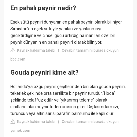
En pahalı peynir nedir?
Eşek sütü peyniri dünyanın en pahalı peyniri olarak biliniyor.
Sırbistan'da eşek sütüyle yapılan ve yaşlanmayı
geciktirdiğine ve cinsel gücü artırdığına inanılan özel bir
peynir dünyanın en pahalı peyniri olarak biliniyor.
Kaynak kaldırma talebi
Cevabın tamamını burada okuyun:
|
bbc.com
Gouda peyniri kime ait?
Hollanda'ya özgü peynir çeşitlerinden biri olan gouda peyniri,
tekerlek şeklinde orta sertlikte bir peynir türüdür.“Hoda”
şeklinde telaffuz edilir ve “yıkanmış teleme” olarak
sınıflandırılan peynir türleri arasına girer. Dış kısmı kırmızı,
turuncu veya altın sarısı parafin balmumu ile kaplı olur.
Kaynak kaldırma talebi
Cevabın tamamını burada okuyun:
|
yemek.com