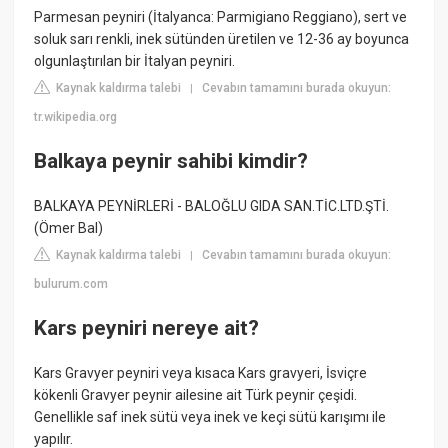
Parmesan peyniri (İtalyanca: Parmigiano Reggiano), sert ve
soluk sarı renkli, inek sütünden üretilen ve 12-36 ay boyunca
olgunlaştırılan bir İtalyan peyniri.
Kaynak kaldırma talebi
Cevabın tamamını burada okuyun:
|
tr.wikipedia.org
Balkaya peynir sahibi kimdir?
BALKAYA PEYNİRLERİ - BALOĞLU GIDA SAN.TİC.LTD.ŞTİ.
(Ömer Bal)
Kaynak kaldırma talebi
Cevabın tamamını burada okuyun:
|
bulurum.com
Kars peyniri nereye ait?
Kars Gravyer peyniri veya kısaca Kars gravyeri, İsviçre
kökenli Gravyer peynir ailesine ait Türk peynir çeşidi.
Genellikle saf inek sütü veya inek ve keçi sütü karışımı ile
yapılır.