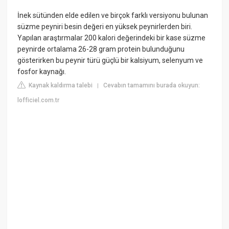
İnek sütünden elde edilen ve birçok farklı versiyonu bulunan
süzme peyniri besin değeri en yüksek peynirlerden biri.
Yapılan araştırmalar 200 kalori değerindeki bir kase süzme
peynirde ortalama 26-28 gram protein bulunduğunu
gösterirken bu peynir türü güçlü bir kalsiyum, selenyum ve
fosfor kaynağı.
Kaynak kaldırma talebi
Cevabın tamamını burada okuyun:
|
lofficiel.com.tr