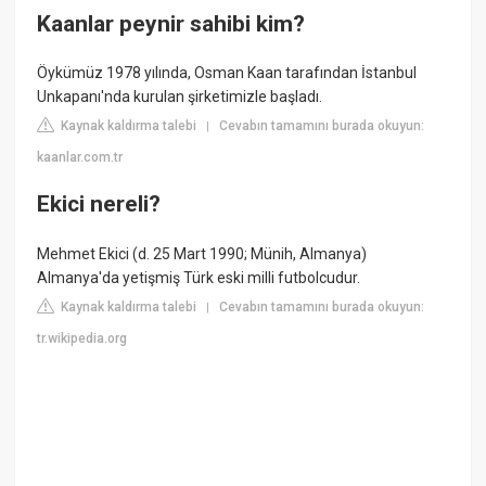
Kaanlar peynir sahibi kim?
Öykümüz 1978 yılında, Osman Kaan tarafından İstanbul
Unkapanı'nda kurulan şirketimizle başladı.
Kaynak kaldırma talebi
Cevabın tamamını burada okuyun:
|
kaanlar.com.tr
Ekici nereli?
Mehmet Ekici (d. 25 Mart 1990; Münih, Almanya)
Almanya'da yetişmiş Türk eski milli futbolcudur.
Kaynak kaldırma talebi
Cevabın tamamını burada okuyun:
|
tr.wikipedia.org