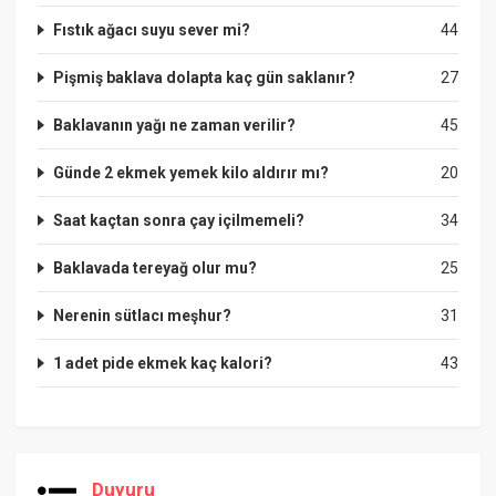
Fıstık ağacı suyu sever mi?
44
Pişmiş baklava dolapta kaç gün saklanır?
27
Baklavanın yağı ne zaman verilir?
45
Günde 2 ekmek yemek kilo aldırır mı?
20
Saat kaçtan sonra çay içilmemeli?
34
Baklavada tereyağ olur mu?
25
Nerenin sütlacı meşhur?
31
1 adet pide ekmek kaç kalori?
43
Duyuru