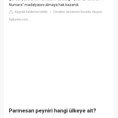
Numara" madalyasını almaya hak kazandı.
Kaynak kaldırma talebi
Cevabın tamamını burada okuyun:
|
haberler.com
Parmesan peyniri hangi ülkeye ait?