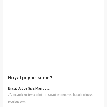
Royal peynir kimin?
Birsüt Süt ve Gıda Mam. Ltd.
Kaynak kaldırma talebi
Cevabın tamamını burada okuyun:
|
royalsut.com