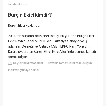
facebook.com
Burçin Ekici kimdir?
Burçin Ekici Hakkında:
2014'ten bu yana satış direktörlüğünü yürüten Burçin Ekici,
Ekici Peynir Genel Müdürü oldu. Antalya Sanayici ve İş
adamları Derneği ve Antalya OSB TEKNO Park Yönetim
Kurulu üyesi olan Burçin Ekici, Ekici Ailesi'nde üçüncü kuşağı
temsil ediyor.
Kaynak kaldırma talebi
Cevabın tamamını burada okuyun:
|
marketingturkiye.com.tr