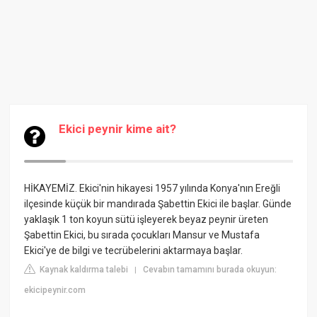
Ekici peynir kime ait?
HİKAYEMİZ. Ekici'nin hikayesi 1957 yılında Konya'nın Ereğli
ilçesinde küçük bir mandırada Şabettin Ekici ile başlar. Günde
yaklaşık 1 ton koyun sütü işleyerek beyaz peynir üreten
Şabettin Ekici, bu sırada çocukları Mansur ve Mustafa
Ekici'ye de bilgi ve tecrübelerini aktarmaya başlar.
Kaynak kaldırma talebi
Cevabın tamamını burada okuyun:
|
ekicipeynir.com