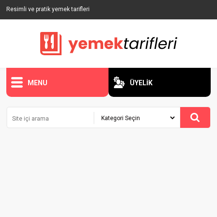
Resimli ve pratik yemek tarifleri
MENU
ÜYELİK