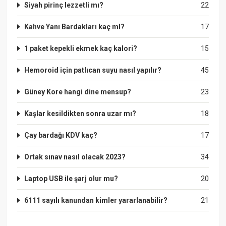
Siyah pirinç lezzetli mı?
22
Kahve Yanı Bardakları kaç ml?
17
1 paket kepekli ekmek kaç kalori?
15
Hemoroid için patlıcan suyu nasıl yapılır?
45
Güney Kore hangi dine mensup?
23
Kaşlar kesildikten sonra uzar mı?
18
Çay bardağı KDV kaç?
17
Ortak sınav nasıl olacak 2023?
34
Laptop USB ile şarj olur mu?
20
6111 sayılı kanundan kimler yararlanabilir?
21