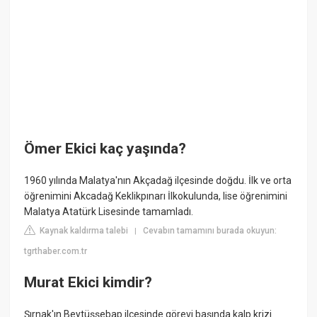
Ömer Ekici kaç yaşında?
1960 yılında Malatya'nın Akçadağ ilçesinde doğdu. İlk ve orta
öğrenimini Akcadağ Keklikpınarı İlkokulunda, lise öğrenimini
Malatya Atatürk Lisesinde tamamladı.
Kaynak kaldırma talebi
Cevabın tamamını burada okuyun:
|
tgrthaber.com.tr
Murat Ekici kimdir?
Şırnak'ın Beytüşşebap ilçesinde görevi başında kalp krizi