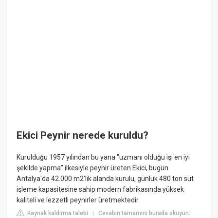
Ekici Peynir nerede kuruldu?
Kurulduğu 1957 yılından bu yana "uzmanı olduğu işi en iyi
şekilde yapma" ilkesiyle peynir üreten Ekici, bugün
Antalya'da 42.000 m2'lik alanda kurulu, günlük 480 ton süt
işleme kapasitesine sahip modern fabrikasında yüksek
kaliteli ve lezzetli peynirler üretmektedir.
Kaynak kaldırma talebi
Cevabın tamamını burada okuyun:
|