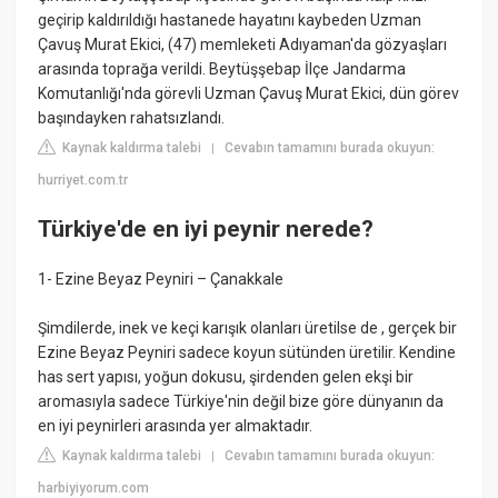
geçirip kaldırıldığı hastanede hayatını kaybeden Uzman
Çavuş Murat Ekici, (47) memleketi Adıyaman'da gözyaşları
arasında toprağa verildi. Beytüşşebap İlçe Jandarma
Komutanlığı'nda görevli Uzman Çavuş Murat Ekici, dün görev
başındayken rahatsızlandı.
Kaynak kaldırma talebi
Cevabın tamamını burada okuyun:
|
hurriyet.com.tr
Türkiye'de en iyi peynir nerede?
1- Ezine Beyaz Peyniri – Çanakkale
Şimdilerde, inek ve keçi karışık olanları üretilse de , gerçek bir
Ezine Beyaz Peyniri sadece koyun sütünden üretilir. Kendine
has sert yapısı, yoğun dokusu, şirdenden gelen ekşi bir
aromasıyla sadece Türkiye'nin değil bize göre dünyanın da
en iyi peynirleri arasında yer almaktadır.
Kaynak kaldırma talebi
Cevabın tamamını burada okuyun:
|
harbiyiyorum.com