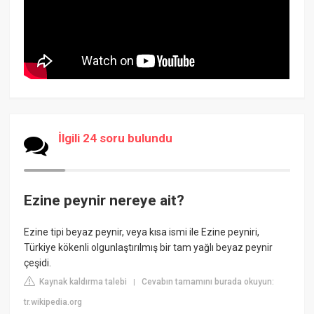
İlgili 24 soru bulundu
Ezine peynir nereye ait?
Ezine tipi beyaz peynir, veya kısa ismi ile Ezine peyniri,
Türkiye kökenli olgunlaştırılmış bir tam yağlı beyaz peynir
çeşidi.
Kaynak kaldırma talebi
Cevabın tamamını burada okuyun:
|
tr.wikipedia.org