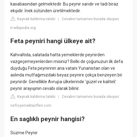
kasabasından gelmektedir. Bu peynir sarıdır ve tadı biraz
ekşidir. İnek sütünden üretilmektedir.
Kaynak kaldırma talebi
Cevabın tamamını burada okuyun:
|
tr.wikipedia.org
Feta peyniri hangi ülkeye ait?
Kahvaltıda, salatada hatta yemeklerde peynirden
vazgeçemeyenlerden misiniz? Belki de çoğunuzun ilk defa
duyduğu Feta peynirinin ana vatanı Yunanistan olan ve
aslında mutfağımızdaki beyaz peynire çokça benzeyen bir
peynirdir. Genellikle Avrupa ülkelerinde 'güzel ve kaliteli'
peynir arayışının cevabı olarak bilinir.
Kaynak kaldırma talebi
Cevabın tamamını burada okuyun:
|
nefisyemektarifleri.com
En saglıklı peynir hangisi?
Süzme Peynir