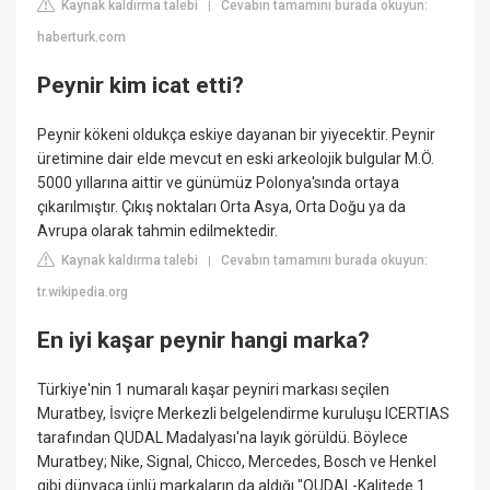
Kaynak kaldırma talebi
Cevabın tamamını burada okuyun:
|
haberturk.com
Peynir kim icat etti?
Peynir kökeni oldukça eskiye dayanan bir yiyecektir. Peynir
üretimine dair elde mevcut en eski arkeolojik bulgular M.Ö.
5000 yıllarına aittir ve günümüz Polonya'sında ortaya
çıkarılmıştır. Çıkış noktaları Orta Asya, Orta Doğu ya da
Avrupa olarak tahmin edilmektedir.
Kaynak kaldırma talebi
Cevabın tamamını burada okuyun:
|
tr.wikipedia.org
En iyi kaşar peynir hangi marka?
Türkiye'nin 1 numaralı kaşar peyniri markası seçilen
Muratbey, İsviçre Merkezli belgelendirme kuruluşu ICERTIAS
tarafından QUDAL Madalyası'na layık görüldü. Böylece
Muratbey; Nike, Signal, Chicco, Mercedes, Bosch ve Henkel
gibi dünyaca ünlü markaların da aldığı "QUDAL-Kalitede 1