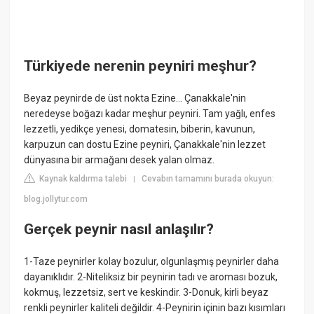
Türkiyede nerenin peyniri meşhur?
Beyaz peynirde de üst nokta Ezine… Çanakkale'nin
neredeyse boğazı kadar meşhur peyniri. Tam yağlı, enfes
lezzetli, yedikçe yenesi, domatesin, biberin, kavunun,
karpuzun can dostu Ezine peyniri, Çanakkale'nin lezzet
dünyasına bir armağanı desek yalan olmaz.
Kaynak kaldırma talebi
Cevabın tamamını burada okuyun:
|
blog.jollytur.com
Gerçek peynir nasıl anlaşılır?
1-Taze peynirler kolay bozulur, olgunlaşmış peynirler daha
dayanıklıdır. 2-Niteliksiz bir peynirin tadı ve aroması bozuk,
kokmuş, lezzetsiz, sert ve keskindir. 3-Donuk, kirli beyaz
renkli peynirler kaliteli değildir. 4-Peynirin içinin bazı kısımları