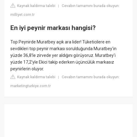
Kaynak kaldırma talebi
Cevabın tamamını burada okuyun:
|
milliyet.com.tr
En iyi peynir markası hangisi?
Top Peynirde Muratbey açık ara lider! Tüketicilere en
sevdikleri top peynir markası sorulduğunda Muratbey'in
yüzde 36,8'le zirvede yer aldığını görüyoruz. Muratbey'i
yüzde 17,2'yle Ekici takip ederken üçüncülük markasız
peynirlerin oluyor.
Kaynak kaldırma talebi
Cevabın tamamını burada okuyun:
|
marketingturkiye.com.tr