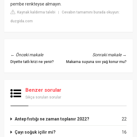
pembe renkteyse almayın.
Kaynak kaldırma talebi
Cevabın tamamını burada okuyun:
|
duzgida.com
←
Önceki makale
Sonraki makale
→
Diyette tatlı krizi ne yenir?
Makarna suyuna sıvı yağ konur mu?
Benzer sorular
Sıkça sorulan sorular
Antep fıstığı ne zaman toplanır 2022?
22
Çayı soğuk içilir mi?
16