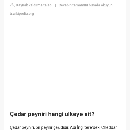
Kaynak kaldırma talebi
Cevabın tamamını burada okuyun:
|
tr.wikipedia.org
Çedar peyniri hangi ülkeye ait?
Çedar peyniri, bir peynir çeşididir. Adı İngiltere'deki Cheddar