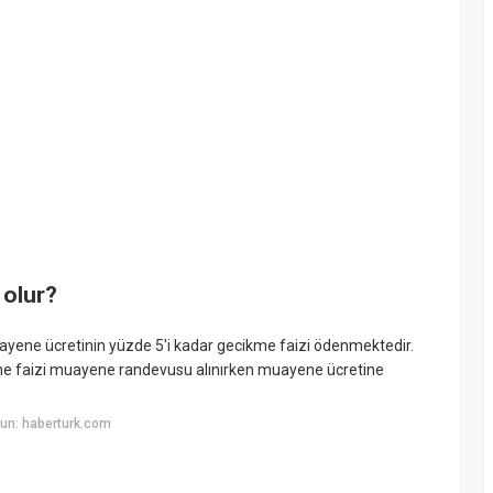
 olur?
ayene ücretinin yüzde 5'i kadar gecikme faizi ödenmektedir.
kme faizi muayene randevusu alınırken muayene ücretine
un: haberturk.com