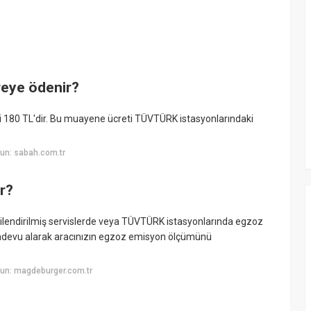
eye ödenir?
i 180 TL'dir. Bu muayene ücreti TÜVTÜRK istasyonlarındaki
un: sabah.com.tr
r?
kilendirilmiş servislerde veya TÜVTÜRK istasyonlarında egzoz
ndevu alarak aracınızın egzoz emisyon ölçümünü
un: magdeburger.com.tr