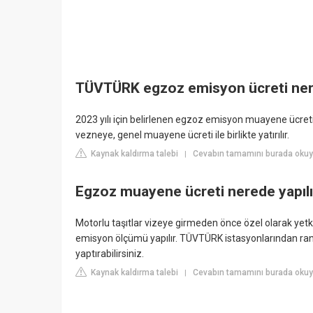
TÜVTÜRK egzoz emisyon ücreti ner
2023 yılı için belirlenen egzoz emisyon muayene ücret
vezneye, genel muayene ücreti ile birlikte yatırılır.
Kaynak kaldırma talebi
Cevabın tamamını burada okuy
|
Egzoz muayene ücreti nerede yapılı
Motorlu taşıtlar vizeye girmeden önce özel olarak yet
emisyon ölçümü yapılır. TÜVTÜRK istasyonlarından ra
yaptırabilirsiniz.
Kaynak kaldırma talebi
Cevabın tamamını burada okuy
|