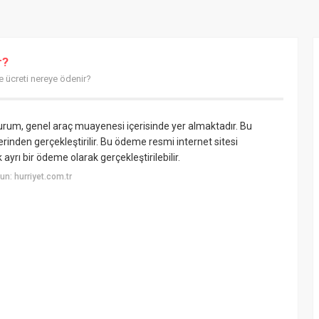
r?
ücreti nereye ödenir?
urum, genel araç muayenesi içerisinde yer almaktadır. Bu
nden gerçekleştirilir. Bu ödeme resmi internet sitesi
 ayrı bir ödeme olarak gerçekleştirilebilir.
n: hurriyet.com.tr