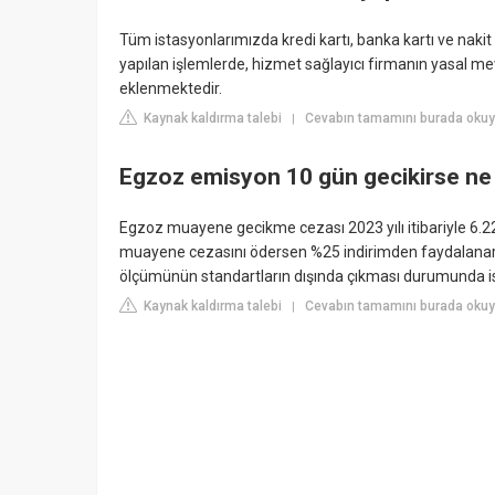
Tüm istasyonlarımızda kredi kartı, banka kartı ve nakit
yapılan işlemlerde, hizmet sağlayıcı firmanın yasal m
eklenmektedir.
Kaynak kaldırma talebi
Cevabın tamamını burada okuyu
|
Egzoz emisyon 10 gün gecikirse ne
Egzoz muayene gecikme cezası 2023 yılı itibariyle 6.227
muayene cezasını ödersen %25 indirimden faydalana
ölçümünün standartların dışında çıkması durumunda ise
Kaynak kaldırma talebi
Cevabın tamamını burada okuy
|