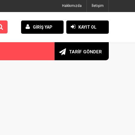
Hakkımızda
İletişim
GİRİŞ YAP
KAYIT OL
TARİF GÖNDER