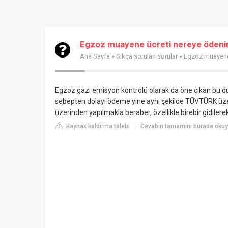
Egzoz muayene ücreti nereye ödeni
Ana Sayfa
»
Sıkça sorulan sorular
» Egzoz muayene 
Egzoz gazı emisyon kontrolü olarak da öne çıkan bu d
sebepten dolayı ödeme yine aynı şekilde TÜVTÜRK üzeri
üzerinden yapılmakla beraber, özellikle birebir gidilerek
Kaynak kaldırma talebi
Cevabın tamamını burada okuyu
|