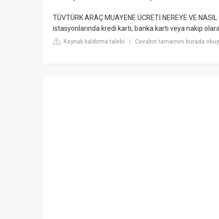
TÜVTÜRK ARAÇ MUAYENE ÜCRETİ NEREYE VE NASIL ÖDE
istasyonlarında kredi kartı, banka kartı veya nakip 
Kaynak kaldırma talebi
Cevabın tamamını burada okuy
|