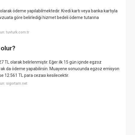
 olarak ödeme yapılabilmektedir. Kredi kartı veya banka kartıyla
evzuata göre belirlediği hizmet bedeli ödeme tutarına
n: tuvturk.com.tr
 olur?
 TL olarak belirlenmiştir. Eğer ilk 15 gün içinde egzoz
rak da ödeme yapabilirsin. Muayene sonucunda egzoz emisyon
 12.561 TL para cezası kesilecektir.
un: sigortam.net