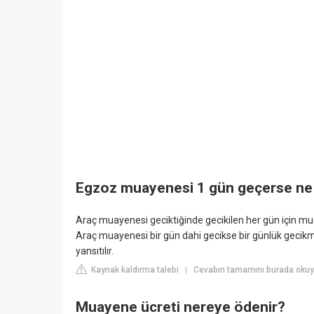
Egzoz muayenesi 1 gün geçerse ne
Araç muayenesi geciktiğinde gecikilen her gün için mu
Araç muayenesi bir gün dahi gecikse bir günlük geci
yansıtılır.
Kaynak kaldırma talebi
Cevabın tamamını burada okuy
|
Muayene ücreti nereye ödenir?