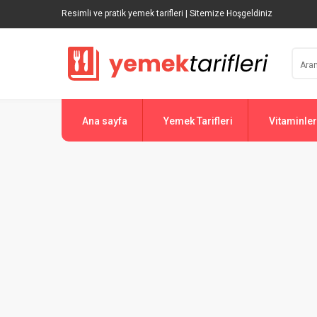
Resimli ve pratik yemek tarifleri | Sitemize Hoşgeldiniz
Ana sayfa
Yemek Tarifleri
Vitaminler