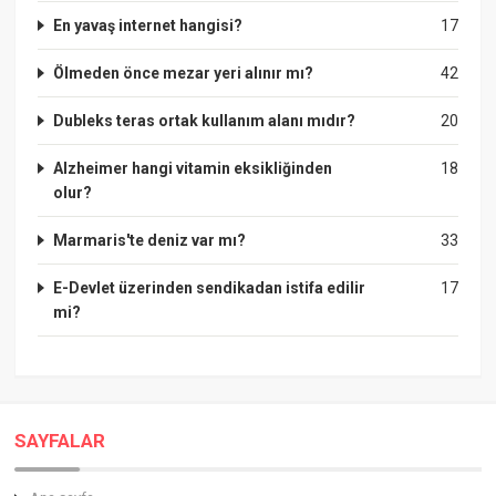
En yavaş internet hangisi?
17
Ölmeden önce mezar yeri alınır mı?
42
Dubleks teras ortak kullanım alanı mıdır?
20
Alzheimer hangi vitamin eksikliğinden
18
olur?
Marmaris'te deniz var mı?
33
E-Devlet üzerinden sendikadan istifa edilir
17
mi?
SAYFALAR