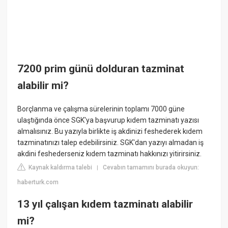
7200 prim günü dolduran tazminat
alabilir mi?
Borçlanma ve çalışma sürelerinin toplamı 7000 güne
ulaştığında önce SGK'ya başvurup kıdem tazminatı yazısı
almalısınız. Bu yazıyla birlikte iş akdinizi feshederek kıdem
tazminatınızı talep edebilirsiniz. SGK'dan yazıyı almadan iş
akdini feshederseniz kıdem tazminatı hakkınızı yitirirsiniz.
Kaynak kaldırma talebi
Cevabın tamamını burada okuyun:
|
haberturk.com
13 yıl çalışan kıdem tazminatı alabilir
mi?