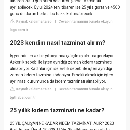
itibaren 7000 gün primi doldurmuşlarsa tazminatlı
ayrılabilecek. Eylül 2024'ten itibaren ise 25 yıl sigorta ve 4500
günü dolduran herkes bu hakkı kullanabilecek.
Kaynak kaldırma talebi
Cevabın tamamını burada okuyun:
|
logo.com.tr
2023 kendim nasıl tazminat alırım?
İş yerinde en az bir yıl boyunca çalışılmış olması gerekiyor.
Askerlik sebebi ile işten ayrıldığı zaman kıdem tazminatı
alınabiliyor. Kadınlar için ise evlilik sebebi ile işten ayrıldığı
zaman kıdem tazminatı ödeniyor. Emekli olmak için işten
ayrılması durumunda da kıdem tazminatı alınabiliyor.
Kaynak kaldırma talebi
Cevabın tamamını burada okuyun:
|
tgrthaber.com.tr
25 yıllık kıdem tazminatı ne kadar?
25 YIL ÇALIŞAN NE KADAR KIDEM TAZMİNATI ALIR? 2023
Brüt Asgari Ücret: 10.008 TL'dir. 25 yıllık asgari ücretli bir