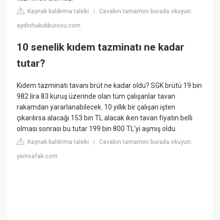
Kaynak kaldırma talebi
Cevabın tamamını burada okuyun:
|
aydinhukukburosu.com
10 senelik kıdem tazminatı ne kadar
tutar?
Kıdem tazminatı tavanı brüt ne kadar oldu? SGK brütü 19 bin
982 lira 83 kuruş üzerinde olan tüm çalışanlar tavan
rakamdan yararlanabilecek. 10 yıllık bir çalışan işten
çıkarılırsa alacağı 153 bin TL alacak iken tavan fiyatın belli
olması sonrası bu tutar 199 bin 800 TL'yi aşmış oldu.
Kaynak kaldırma talebi
Cevabın tamamını burada okuyun:
|
yenisafak.com