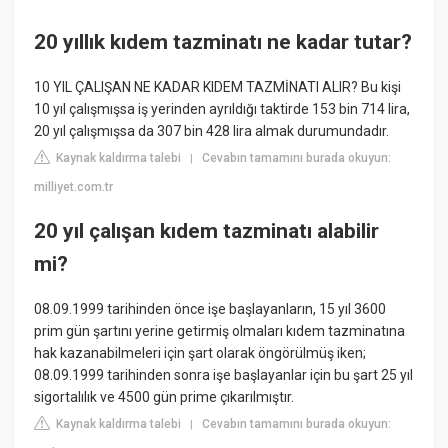
20 yıllık kıdem tazminatı ne kadar tutar?
10 YIL ÇALIŞAN NE KADAR KIDEM TAZMİNATI ALIR? Bu kişi
10 yıl çalışmışsa iş yerinden ayrıldığı taktirde 153 bin 714 lira,
20 yıl çalışmışsa da 307 bin 428 lira almak durumundadır.
Kaynak kaldırma talebi
Cevabın tamamını burada okuyun:
|
milliyet.com.tr
20 yıl çalışan kıdem tazminatı alabilir
mi?
08.09.1999 tarihinden önce işe başlayanların, 15 yıl 3600
prim gün şartını yerine getirmiş olmaları kıdem tazminatına
hak kazanabilmeleri için şart olarak öngörülmüş iken;
08.09.1999 tarihinden sonra işe başlayanlar için bu şart 25 yıl
sigortalılık ve 4500 gün prime çıkarılmıştır.
Kaynak kaldırma talebi
Cevabın tamamını burada okuyun:
|