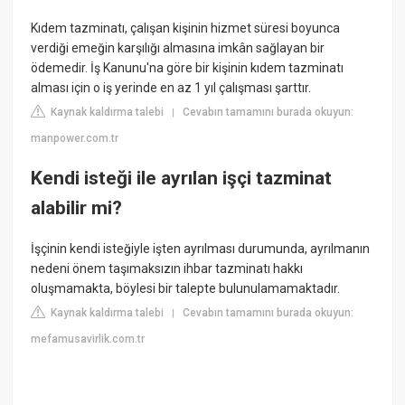
Kıdem tazminatı, çalışan kişinin hizmet süresi boyunca
verdiği emeğin karşılığı almasına imkân sağlayan bir
ödemedir. İş Kanunu'na göre bir kişinin kıdem tazminatı
alması için o iş yerinde en az 1 yıl çalışması şarttır.
Kaynak kaldırma talebi
Cevabın tamamını burada okuyun:
|
manpower.com.tr
Kendi isteği ile ayrılan işçi tazminat
alabilir mi?
İşçinin kendi isteğiyle işten ayrılması durumunda, ayrılmanın
nedeni önem taşımaksızın ihbar tazminatı hakkı
oluşmamakta, böylesi bir talepte bulunulamamaktadır.
Kaynak kaldırma talebi
Cevabın tamamını burada okuyun:
|
mefamusavirlik.com.tr