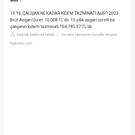
15 YIL ÇALIŞAN NE KADAR KIDEM TAZMİNATI ALIR? 2023
Brüt Asgari Ücret: 10.008 TL'dir. 15 yıllık asgari ücretli bir
çalışanın kıdem tazminatı 164,745.37 TL'dir.
Kaynak kaldırma talebi
Cevabın tamamını burada okuyun:
|
haberler.com