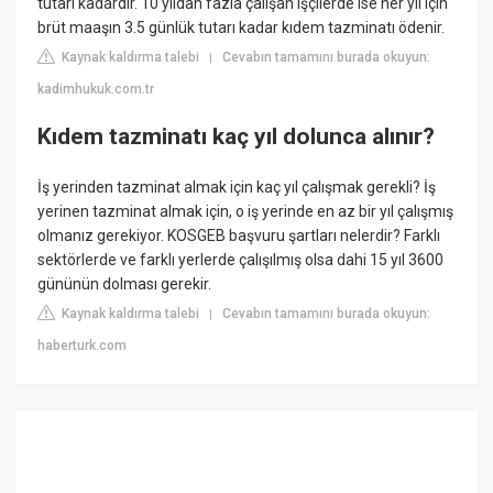
tutarı kadardır. 10 yıldan fazla çalışan işçilerde ise her yıl için
brüt maaşın 3.5 günlük tutarı kadar kıdem tazminatı ödenir.
Kaynak kaldırma talebi
Cevabın tamamını burada okuyun:
|
kadimhukuk.com.tr
Kıdem tazminatı kaç yıl dolunca alınır?
İş yerinden tazminat almak için kaç yıl çalışmak gerekli? İş
yerinen tazminat almak için, o iş yerinde en az bir yıl çalışmış
olmanız gerekiyor. KOSGEB başvuru şartları nelerdir? Farklı
sektörlerde ve farklı yerlerde çalışılmış olsa dahi 15 yıl 3600
gününün dolması gerekir.
Kaynak kaldırma talebi
Cevabın tamamını burada okuyun:
|
haberturk.com