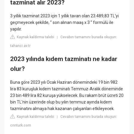
tazminat alır 2023?
3 yıllık tazminat 2023 için 1 yıllık tavan olan 23.489,83 TL'yi
geçmeyecek şekilde, ” son alınan maaş x 3 ” formülü ile
yapılır.
Kaynak kaldırma talebi
Cevabın tamamını burada okuyun:
|
tahanci.av.tr
2023 yılında kıdem tazminatı ne kadar
olur?
Buna göre 2023 yılı Ocak Haziran dönemindeki 19 bin 982
lira 83 kuruşluk kıdem tazminatı Temmuz-Aralık döneminde
23 bin 489 lira 82 kuruşa yükselecek. Bu rakam brüt ücreti 20
bin TL'nin üzerinde olup bu yılın temmuz ayında kıdem
tazminatını almaya hak kazanan çalışanları etkileyecek.
Kaynak kaldırma talebi
Cevabın tamamını burada okuyun:
|
cnnturk.com