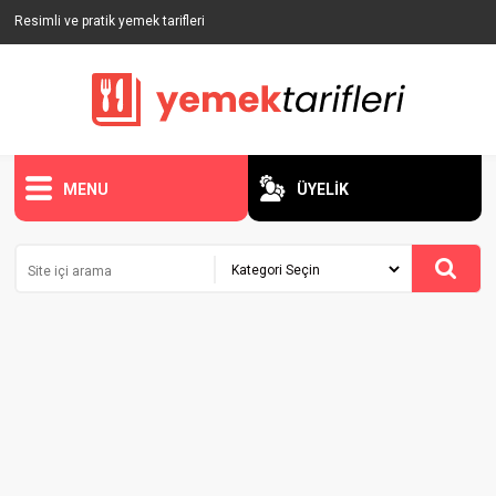
Resimli ve pratik yemek tarifleri
MENU
ÜYELİK