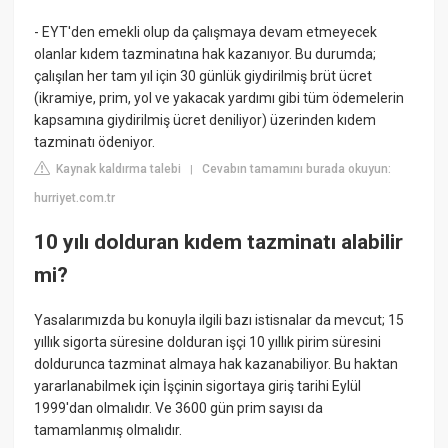
- EYT'den emekli olup da çalışmaya devam etmeyecek
olanlar kıdem tazminatına hak kazanıyor. Bu durumda;
çalışılan her tam yıl için 30 günlük giydirilmiş brüt ücret
(ikramiye, prim, yol ve yakacak yardımı gibi tüm ödemelerin
kapsamına giydirilmiş ücret deniliyor) üzerinden kıdem
tazminatı ödeniyor.
Kaynak kaldırma talebi
Cevabın tamamını burada okuyun:
|
hurriyet.com.tr
10 yılı dolduran kıdem tazminatı alabilir
mi?
Yasalarımızda bu konuyla ilgili bazı istisnalar da mevcut; 15
yıllık sigorta süresine dolduran işçi 10 yıllık pirim süresini
doldurunca tazminat almaya hak kazanabiliyor. Bu haktan
yararlanabilmek için İşçinin sigortaya giriş tarihi Eylül
1999'dan olmalıdır. Ve 3600 gün prim sayısı da
tamamlanmış olmalıdır.