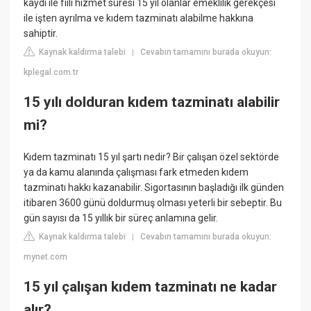
kaydı ile fiili hizmet süresi 15 yıl olanlar emeklilik gerekçesi
ile işten ayrılma ve kıdem tazminatı alabilme hakkına
sahiptir.
Kaynak kaldırma talebi
Cevabın tamamını burada okuyun:
|
kplegal.com.tr
15 yılı dolduran kıdem tazminatı alabilir
mi?
Kıdem tazminatı 15 yıl şartı nedir? Bir çalışan özel sektörde
ya da kamu alanında çalışması fark etmeden kıdem
tazminatı hakkı kazanabilir. Sigortasının başladığı ilk günden
itibaren 3600 günü doldurmuş olması yeterli bir sebeptir. Bu
gün sayısı da 15 yıllık bir süreç anlamına gelir.
Kaynak kaldırma talebi
Cevabın tamamını burada okuyun:
|
mynet.com
15 yıl çalışan kıdem tazminatı ne kadar
alır?