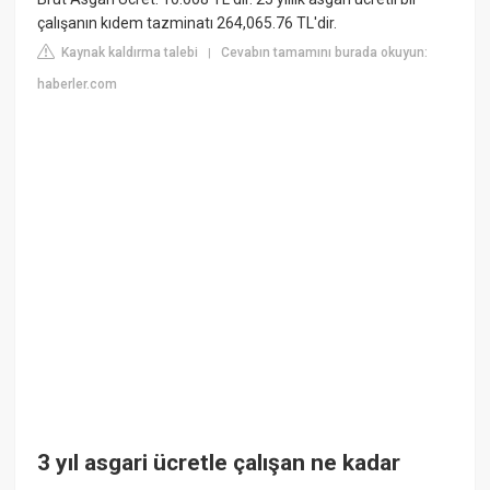
çalışanın kıdem tazminatı 264,065.76 TL'dir.
Kaynak kaldırma talebi
Cevabın tamamını burada okuyun:
|
haberler.com
3 yıl asgari ücretle çalışan ne kadar