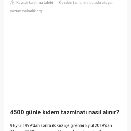
Kaynak kaldırma talebi
Cevabın tamamını burada okuyun:
|
cozumavukatlik.org
4500 günle kıdem tazminatı nasıl alınır?
9 Eylül 1999'dan sonra ilk kez işe girenler Eylül 2019'dan