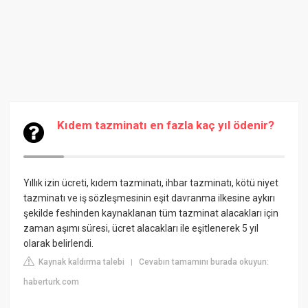
Kıdem tazminatı en fazla kaç yıl ödenir?
Yıllık izin ücreti, kıdem tazminatı, ihbar tazminatı, kötü niyet
tazminatı ve iş sözleşmesinin eşit davranma ilkesine aykırı
şekilde feshinden kaynaklanan tüm tazminat alacakları için
zaman aşımı süresi, ücret alacakları ile eşitlenerek 5 yıl
olarak belirlendi.
Kaynak kaldırma talebi
Cevabın tamamını burada okuyun:
|
haberturk.com