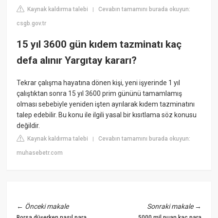
Kaynak kaldırma talebi
Cevabın tamamını burada okuyun:
|
csgb.gov.tr
15 yıl 3600 gün kıdem tazminatı kaç
defa alınır Yargıtay kararı?
Tekrar çalışma hayatına dönen kişi, yeni işyerinde 1 yıl
çalıştıktan sonra 15 yıl 3600 prim gününü tamamlamış
olması sebebiyle yeniden işten ayrılarak kıdem tazminatını
talep edebilir. Bu konu ile ilgili yasal bir kısıtlama söz konusu
değildir.
Kaynak kaldırma talebi
Cevabın tamamını burada okuyun:
|
muhasebetr.com
←
Önceki makale
Sonraki makale
→
Borsa düşerken nasıl para
5000 mil puan kaç para