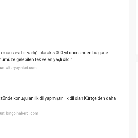
nin mucizevi bir varlığı olarak 5.000 yıl öncesinden bu güne
müze gelebilen tek ve en yaşlı dildir.
n: alteryayinlari.com
ünde konuşulan ilk dil yapmıştır. İlk dil olan Kürtçe'den daha
un: bingolhaberci.com