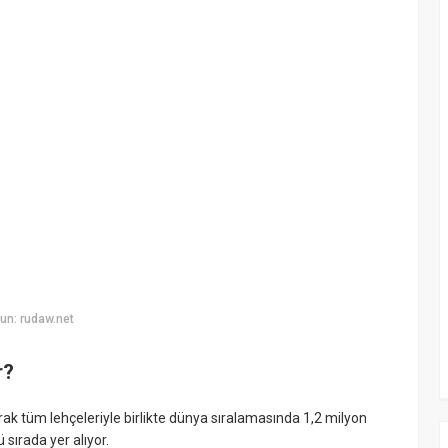
un: rudaw.net
r?
rak tüm lehçeleriyle birlikte dünya sıralamasında 1,2 milyon
sırada yer alıyor.