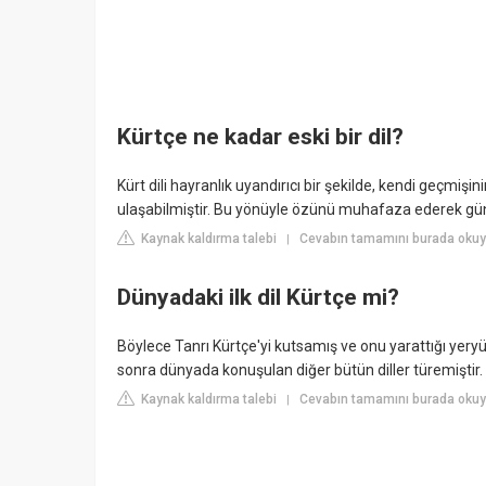
Kürtçe ne kadar eski bir dil?
Kürt dili hayranlık uyandırıcı bir şekilde, kendi geçmişi
ulaşabilmiştir. Bu yönüyle özünü muhafaza ederek günü
Kaynak kaldırma talebi
Cevabın tamamını burada okuyu
|
Dünyadaki ilk dil Kürtçe mi?
Böylece Tanrı Kürtçe'yi kutsamış ve onu yarattığı yeryüz
sonra dünyada konuşulan diğer bütün diller türemiştir.
Kaynak kaldırma talebi
Cevabın tamamını burada okuy
|