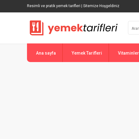
Resimli ve pratik yemek tarifleri | Sitemize Hoşgeldiniz
Ana sayfa
Yemek Tarifleri
Vitaminler