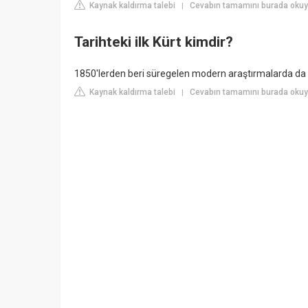
Kaynak kaldırma talebi
Cevabın tamamını burada okuy
|
Tarihteki ilk Kürt kimdir?
1850'lerden beri süregelen modern araştırmalarda da Kü
Kaynak kaldırma talebi
Cevabın tamamını burada okuy
|