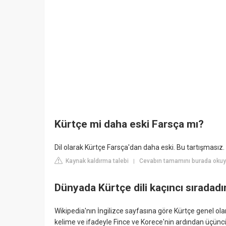
Kürtçe mi daha eski Farsça mı?
Dil olarak Kürtçe Farsça'dan daha eski. Bu tartışmasız.
Kaynak kaldırma talebi
Cevabın tamamını burada okuy
|
Dünyada Kürtçe dili kaçıncı sıradadı
Wikipedia'nın İngilizce sayfasına göre Kürtçe genel ola
kelime ve ifadeyle Fince ve Korece'nin ardından üçüncü 