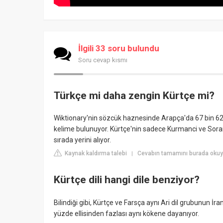
İlgili 33 soru bulundu
Soru cevap kısmı
Türkçe mi daha zengin Kürtçe mi?
Wiktionary'nin sözcük haznesinde Arapça'da 67 bin 624
kelime bulunuyor. Kürtçe'nin sadece Kurmanci ve Soran
sırada yerini alıyor.
Kaynak kaldırma talebi
Cevabın tamamını burada oku
|
Kürtçe dili hangi dile benziyor?
Bilindiği gibi, Kürtçe ve Farsça aynı Ari dil grubunun İr
yüzde ellisinden fazlası aynı kökene dayanıyor.