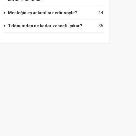
Mesleğin eş anlamlısı nedir söyle?
44
1 dönümden ne kadar zencefil çıkar?
36