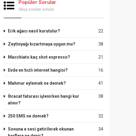
Popüler Sorular
Sıkça sorulan sorular
Erik ağacı nasil kurutulur?
22
Zeytinyağı kızartmaya uygun mu?
38
Macchiato kaç shot espresso?
21
Evde en hızlı internet hangisi?
16
Mahmur eylemek ne demek?
41
İhracat faturası işlenirken hangi kur
38
alınır?
250 SMS ne demek?
32
Sonuna e sesi getirilerek okunan
34
harflere ne denir?