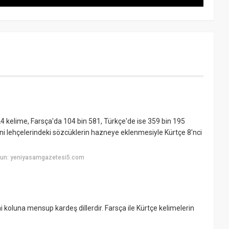
 kelime, Farsça'da 104 bin 581, Türkçe'de ise 359 bin 195
i lehçelerindeki sözcüklerin hazneye eklenmesiyle Kürtçe 8'nci
yun: yeniyasamgazetesi5.com
ani koluna mensup kardeş dillerdir. Farsça ile Kürtçe kelimelerin