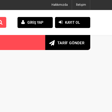
Hakkımızda
İletişim
GİRİŞ YAP
KAYIT OL
TARİF GÖNDER