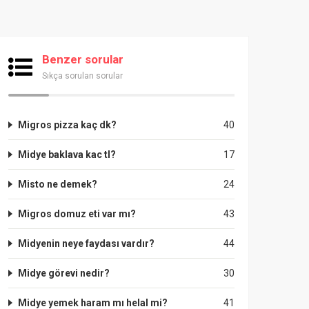
Benzer sorular
Sıkça sorulan sorular
Migros pizza kaç dk?
40
Midye baklava kac tl?
17
Misto ne demek?
24
Migros domuz eti var mı?
43
Midyenin neye faydası vardır?
44
Midye görevi nedir?
30
Midye yemek haram mı helal mi?
41