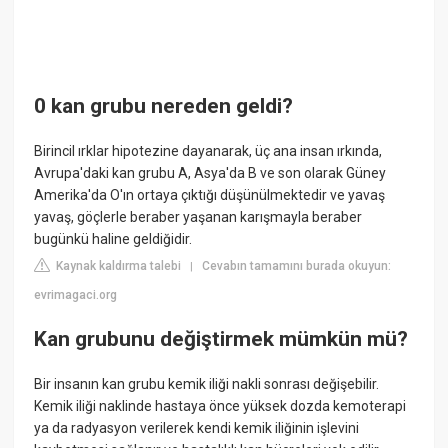
0 kan grubu nereden geldi?
Birincil ırklar hipotezine dayanarak, üç ana insan ırkında,
Avrupa'daki kan grubu A, Asya'da B ve son olarak Güney
Amerika'da O'ın ortaya çıktığı düşünülmektedir ve yavaş
yavaş, göçlerle beraber yaşanan karışmayla beraber
bugünkü haline geldiğidir.
Kaynak kaldırma talebi
Cevabın tamamını burada okuyun:
|
evrimagaci.org
Kan grubunu değiştirmek mümkün mü?
Bir insanın kan grubu kemik iliği nakli sonrası değişebilir.
Kemik iliği naklinde hastaya önce yüksek dozda kemoterapi
ya da radyasyon verilerek kendi kemik iliğinin işlevini