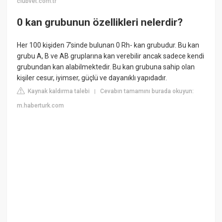
clubvet.com.tr
0 kan grubunun özellikleri nelerdir?
Her 100 kişiden 7'sinde bulunan 0 Rh- kan grubudur. Bu kan
grubu A, B ve AB gruplarına kan verebilir ancak sadece kendi
grubundan kan alabilmektedir. Bu kan grubuna sahip olan
kişiler cesur, iyimser, güçlü ve dayanıklı yapıdadır.
Kaynak kaldırma talebi
Cevabın tamamını burada okuyun:
|
m.haberturk.com