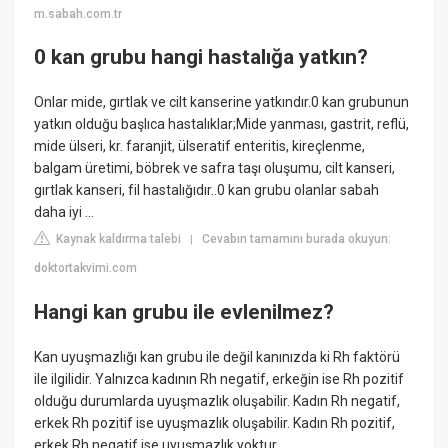
m.sabah.com.tr
0 kan grubu hangi hastalığa yatkın?
Onlar mide, gırtlak ve cilt kanserine yatkındır.0 kan grubunun
yatkın olduğu başlıca hastalıklar;Mide yanması, gastrit, reflü,
mide ülseri, kr. faranjit, ülseratif enteritis, kireçlenme,
balgam üretimi, böbrek ve safra taşı oluşumu, cilt kanseri,
gırtlak kanseri, fil hastalığıdır..0 kan grubu olanlar sabah
daha iyi ...
Kaynak kaldırma talebi
Cevabın tamamını burada okuyun:
|
doktortakvimi.com
Hangi kan grubu ile evlenilmez?
Kan uyuşmazlığı kan grubu ile değil kanınızda ki Rh faktörü
ile ilgilidir. Yalnızca kadının Rh negatif, erkeğin ise Rh pozitif
olduğu durumlarda uyuşmazlık oluşabilir. Kadın Rh negatif,
erkek Rh pozitif ise uyuşmazlık oluşabilir. Kadın Rh pozitif,
erkek Rh negatif ise uyuşmazlık yoktur.