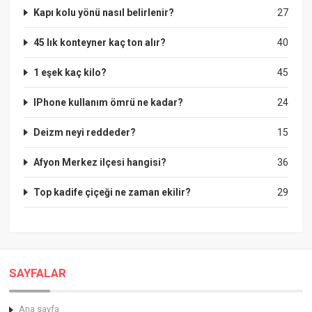
Kapı kolu yönü nasıl belirlenir?
27
45 lık konteyner kaç ton alır?
40
1 eşek kaç kilo?
45
IPhone kullanım ömrü ne kadar?
24
Deizm neyi reddeder?
15
Afyon Merkez ilçesi hangisi?
36
Top kadife çiçeği ne zaman ekilir?
29
SAYFALAR
Ana sayfa