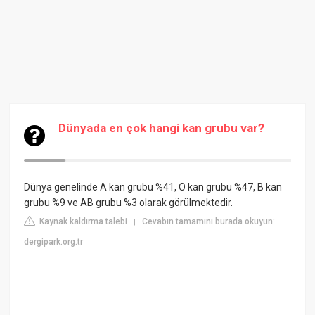
Dünyada en çok hangi kan grubu var?
Dünya genelinde A kan grubu %41, O kan grubu %47, B kan
grubu %9 ve AB grubu %3 olarak görülmektedir.
Kaynak kaldırma talebi
Cevabın tamamını burada okuyun:
|
dergipark.org.tr