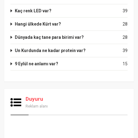
Kaç renk LED var?
39
Hangi ülkede Kürt var?
28
Dünyada kaç tane para birimi var?
28
Un Kurdunda ne kadar protein var?
39
9 Eylül ne anlamı var?
15
Duyuru
Reklam alanı