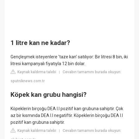
1 litre kan ne kadar?
Gençleşmek isteyenlere 'taze kan' satılıyor: Bir litresi 8 bin, iki
litresi kampanyalı fiyatıyla 12 bin dolar.
Kaynak kaldırma talebi
Cevabın tamamını burada okuyun:
|
sputniknews.com.tr
Köpek kan grubu hangisi?
Köpeklerin birçoğu DEA I.I pozitif kan grubuna sahiptir. Çok
az bir kısmında DEA I.I negatiftir. Köpeklerin birçoğu DEA I.I
pozitif kan grubuna sahiptir.
Kaynak kaldırma talebi
Cevabın tamamını burada okuyun:
|