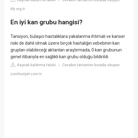
|
ttb.org.tr
En iyi kan grubu hangisi?
Tansiyon, bulaşıcı hastalıklara yakalanma ihtimali ve kanser
riski de dahil olmak üzere birçok hastalığın sebebinin kan
grupları olabileceği aktarılan araştırmada, 0 kan grubunun
genel itibarıyla en sağlıklı kan grubu olduğu bildirildi.
Kaynak kaldırma talebi
Cevabın tamamını burada okuyun:
|
cumhuriyet.com.tr