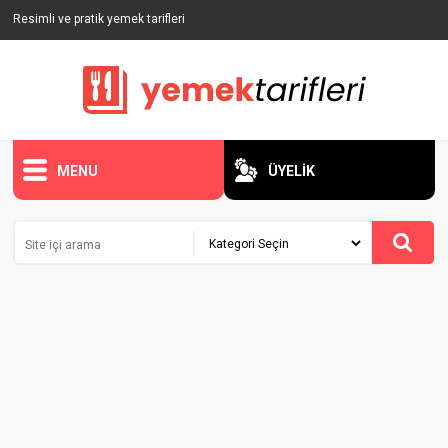
Resimli ve pratik yemek tarifleri
MENU
ÜYELİK