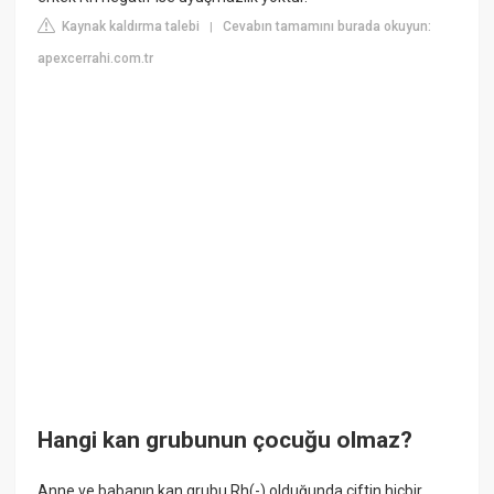
Kaynak kaldırma talebi
Cevabın tamamını burada okuyun:
|
apexcerrahi.com.tr
Hangi kan grubunun çocuğu olmaz?
Anne ve babanın kan grubu Rh(-) olduğunda çiftin hiçbir