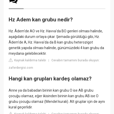
Hz Adem kan grubu nedir?
Hz. Âdem'de AO ve Hz. Havva'da BO genleri olması halinde,
aşağıdaki durum ortaya çıkar. Şemada görüldüğü gibi, Hz.
Âdem'de A, Hz. Havva'da da B kan grubu heterozigot
genetik yapıda olması halinde, günümüzdeki 4 kan grubu da
meydana gelebilecektir.
Kaynak kaldırma talebi
Cevabın tamamını burada okuyun:
|
zaferdergisi.com
Hangi kan grupları kardeş olamaz?
Anne ya da babadan birinin kan grubu O ise AB grubu
çocuğu olamaz, eğer ikisinden birinin kan grubu AB ise O
grubu çocuğu olamaz (Mendel kuralı). Alt gruplar için de aynı
kural geçerlidir.
Kaynak kaldırma talebi
Cevabın tamamını burada okuyun: