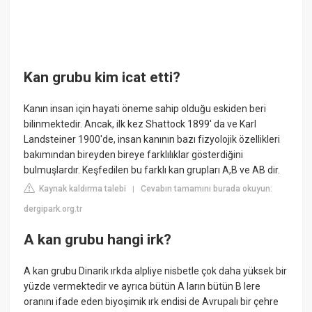
Kan grubu kim icat etti?
Kanın insan için hayati öneme sahip olduğu eskiden beri
bilinmektedir. Ancak, ilk kez Shattock 1899' da ve Karl
Landsteiner 1900'de, insan kanının bazı fizyolojik özellikleri
bakımından bireyden bireye farklılıklar gösterdiğini
bulmuşlardır. Keşfedilen bu farklı kan grupları A,B ve AB dir.
Kaynak kaldırma talebi
Cevabın tamamını burada okuyun:
|
dergipark.org.tr
A kan grubu hangi irk?
A kan grubu Dinarik ırkda alpliye nisbetle çok daha yüksek bir
yüzde vermektedir ve ayrıca bütün A ların bütün B lere
oranını ifade eden biyoşimik ırk endisi de Avrupalı bir çehre