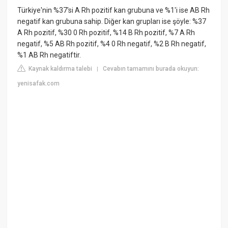
Türkiye'nin %37'si A Rh pozitif kan grubuna ve %1'i ise AB Rh
negatif kan grubuna sahip. Diğer kan grupları ise şöyle: %37
A Rh pozitif, %30 0 Rh pozitif, %14 B Rh pozitif, %7 A Rh
negatif, %5 AB Rh pozitif, %4 0 Rh negatif, %2 B Rh negatif,
%1 AB Rh negatiftir.
Kaynak kaldırma talebi
Cevabın tamamını burada okuyun:
|
yenisafak.com