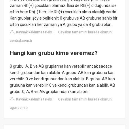
zaman Rh(+) çocukları olamaz. İkisi de Rh(+) olduğunda ise
çiftin hem Rh(-) hem de Rh(+) çocukları olma olasılığı vardır.
Kan grupları şöyle belirlenir: 0 grubu ve AB grubuna sahip bir
çiftin çocukları her zaman ya A grubu ya da B grubu olur.
Kaynak kaldırma talebi
Cevabın tamamını burada okuyun:
|
central.com.tr
Hangi kan grubu kime veremez?
0 grubu: A, B ve AB gruplarına kan verebilir ancak sadece
kendi grubundan kan alabilir. A grubu: AB kan grubuna kan
verebilir. 0 ve kendi grubundan kan alabilir. B grubu: AB kan
grubuna kan verebilir. 0 ve kendi grubundan kan alabilir. AB
grubu: 0, A, B ve AB gruplarından kan alabilir.
Kaynak kaldırma talebi
Cevabın tamamını burada okuyun:
|
ugur.com.tr