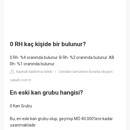
0 RH kaç kişide bir bulunur?
0 Rh- %4 oranında bulunur. B Rh- %2 oranında bulunur. AB
Rh- %1 oranında bulunur.
Kaynak kaldırma talebi
Cevabın tamamını burada okuyun:
|
sabah.com.tr
En eski kan grubu hangisi?
0 Kan Grubu
Bu, en eski kan grubu olup, geçmişi MÖ 40.000'lere kadar
uzanmaktadır.