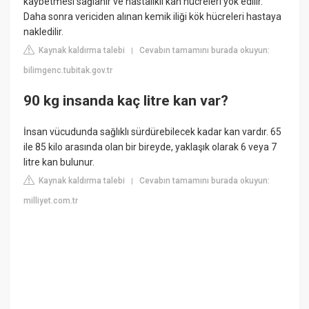
kaybetmesi sağlanır ve hastalıklı kan hücreleri yok edilir.
Daha sonra vericiden alınan kemik iliği kök hücreleri hastaya
nakledilir.
Kaynak kaldırma talebi
Cevabın tamamını burada okuyun:
|
bilimgenc.tubitak.gov.tr
90 kg insanda kaç litre kan var?
İnsan vücudunda sağlıklı sürdürebilecek kadar kan vardır. 65
ile 85 kilo arasında olan bir bireyde, yaklaşık olarak 6 veya 7
litre kan bulunur.
Kaynak kaldırma talebi
Cevabın tamamını burada okuyun:
|
milliyet.com.tr