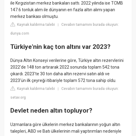
ile Kırgızistan merkez bankaları sattı. 2022 yılında ise TCMB
147.6 tonluk alım ile dünyanın en fazla altın alımı yapan
merkez bankası olmuştu.
Kaynak kaldırma talebi
Cevabın tamamını burada okuyun:
|
dunya.com
Türkiye'nin kaç ton altını var 2023?
Dünya Altın Konseyi verilerine göre, Türkiye altın rezervlerini
2022'de 148 ton artırarak 2022 sonunda toplam 542 tona
çıkardı. 2023'te 30 ton daha altın rezervi satın aldı ve
2023'ün ilk çeyreği itibariyle toplam 572 tona sahip oldu.
Kaynak kaldırma talebi
Cevabın tamamını burada okuyun:
|
setav.org
Devlet neden altın topluyor?
Uzmanlara göre ülkelerin merkez bankalarının yoğun altın
talepleri, ABD ve Batı ülkelerinin mali yaptırımları nedeniyle