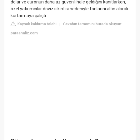
dolar ve euronun daha az güvenli hale geldiğini kanıtlarken,
özel yatırımcılar döviz sıkıntısı nedeniyle fonlarını altın alarak
kurtarmaya çalıştı.
Kaynak kaldırma talebi
Cevabın tamamını burada okuyun:
|
paraanaliz.com