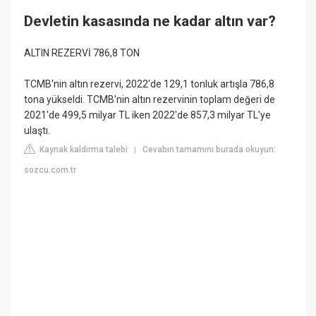
Devletin kasasında ne kadar altın var?
ALTIN REZERVİ 786,8 TON
TCMB'nin altın rezervi, 2022'de 129,1 tonluk artışla 786,8
tona yükseldi. TCMB'nin altın rezervinin toplam değeri de
2021'de 499,5 milyar TL iken 2022'de 857,3 milyar TL'ye
ulaştı.
Kaynak kaldırma talebi
Cevabın tamamını burada okuyun:
|
sozcu.com.tr