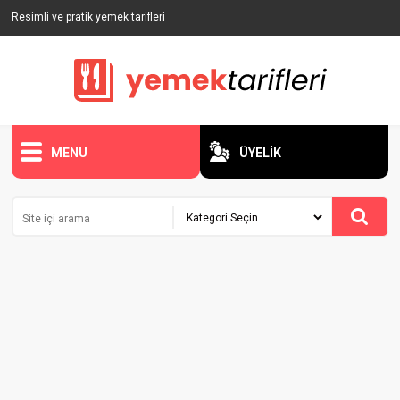
Resimli ve pratik yemek tarifleri
MENU
ÜYELİK