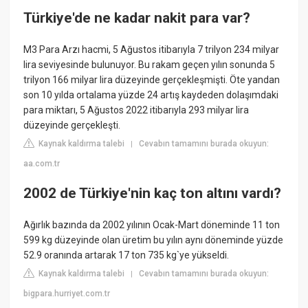
Türkiye'de ne kadar nakit para var?
M3 Para Arzı hacmi, 5 Ağustos itibarıyla 7 trilyon 234 milyar
lira seviyesinde bulunuyor. Bu rakam geçen yılın sonunda 5
trilyon 166 milyar lira düzeyinde gerçekleşmişti. Öte yandan
son 10 yılda ortalama yüzde 24 artış kaydeden dolaşımdaki
para miktarı, 5 Ağustos 2022 itibarıyla 293 milyar lira
düzeyinde gerçekleşti.
Kaynak kaldırma talebi
Cevabın tamamını burada okuyun:
|
aa.com.tr
2002 de Türkiye'nin kaç ton altını vardı?
Ağırlık bazında da 2002 yılının Ocak-Mart döneminde 11 ton
599 kg düzeyinde olan üretim bu yılın aynı döneminde yüzde
52.9 oranında artarak 17 ton 735 kg`ye yükseldi.
Kaynak kaldırma talebi
Cevabın tamamını burada okuyun:
|
bigpara.hurriyet.com.tr