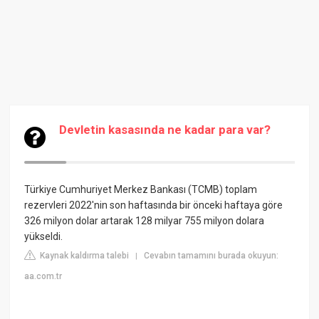
Devletin kasasında ne kadar para var?
Türkiye Cumhuriyet Merkez Bankası (TCMB) toplam
rezervleri 2022'nin son haftasında bir önceki haftaya göre
326 milyon dolar artarak 128 milyar 755 milyon dolara
yükseldi.
Kaynak kaldırma talebi
Cevabın tamamını burada okuyun:
|
aa.com.tr