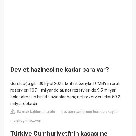
Devlet hazinesi ne kadar para var?
Görüldüğü gibi 30 Eylül 2022 tarihi itibarıyla TCMB'nin brüt
rezervleri 107,1 milyar dolar, net rezervleri de 9,5 milyar
dolar olmakla birlikte swaplar hariç net rezervleri eksi 59,2
milyar dolardır.
Kaynak kaldırma talebi
Cevabın tamamını burada okuyun:
|
mahfiegilmez.com
Türkiye Cumhuriyeti'nin kasası ne