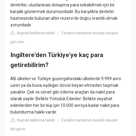
devletler, uluslararası dolaşıma para sokabilmek için bir
karşılık göstermek durumundadır. Bu karşılıkta devletin
hazinesinde bulunan altın rezervi ile doğru orantılı olmak
zorundadır.
Kaynak kaldırma talebi
Cevabın tamamını burada okuyun:
|
gzt.com
Ingiltere'den Türkiye'ye kaç para
getirebilirim?
AB ülkeleri ve Türkiye güzergahındaki ülkelerde 9.999 avro
üzeri ya da buna eşdeğer dövizi beyan etmeden taşımak
yasaktır. Çek ve senet gibi ödeme araçları da nakit para
olarak sayılır. Birlikte Yolculuk Edenler: Birlikte seyahat
edenlerden her bir kişi için 10.000 avroya kadar nakit para
bulundurma hakkı vardır.
Kaynak kaldırma talebi
Cevabın tamamını burada okuyun:
|
ytb.gov.tr