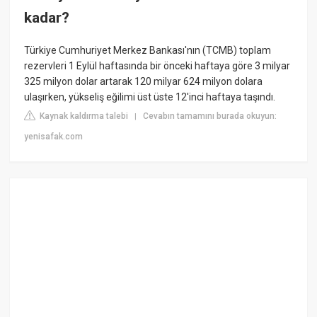
kadar?
Türkiye Cumhuriyet Merkez Bankası'nın (TCMB) toplam
rezervleri 1 Eylül haftasında bir önceki haftaya göre 3 milyar
325 milyon dolar artarak 120 milyar 624 milyon dolara
ulaşırken, yükseliş eğilimi üst üste 12'inci haftaya taşındı.
Kaynak kaldırma talebi
Cevabın tamamını burada okuyun:
|
yenisafak.com