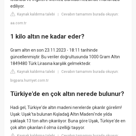
ediliyor.
Kaynak kaldırma talebi
Cevabın tamamını burada okuyun:
|
aa.com.tr
1 kilo altın ne kadar eder?
Gram altın en son 23.11.2023 - 18:11 tarihinde
güncellenmiştir. Bu veriler doğrultusunda 1000 Gram Altın
1849480 Türk Lirasına karşılık gelmektedir.
Kaynak kaldırma talebi
Cevabın tamamını burada okuyun:
|
bigpara.hurriyet.com.tr
Türkiye'de en çok altın nerede bulunur?
Hadi gel, Türkiye'de altın madeni nerelerde çıkarılır görelim!
Uşak: Uşak'ta bulunan Kışladağ Altın Madeni'nde yılda
yaklaşık 13 ton altın çıkarılıyor. Buna göre Uşak, Türkiye'de en
çok altın çıkarılan il olma özelliği taşıyor.
Kaynak kaldırma talebi
Cevabın tamamını burada okuyun:
|