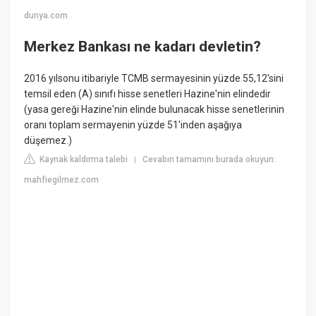
dunya.com
Merkez Bankası ne kadarı devletin?
2016 yılsonu itibariyle TCMB sermayesinin yüzde 55,12'sini
temsil eden (A) sınıfı hisse senetleri Hazine'nin elindedir
(yasa gereği Hazine'nin elinde bulunacak hisse senetlerinin
oranı toplam sermayenin yüzde 51'inden aşağıya
düşemez.)
Kaynak kaldırma talebi
Cevabın tamamını burada okuyun:
|
mahfiegilmez.com