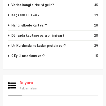
Varise hangi sirke iyi gelir?
45
Kaç renk LED var?
39
Hangi ülkede Kürt var?
28
Dünyada kaç tane para birimi var?
28
Un Kurdunda ne kadar protein var?
39
9 Eylül ne anlamı var?
15
Duyuru
Reklam alanı