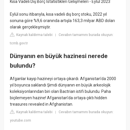
Kısa Vadeli Dış Borç İstatistikleri Gelişmeleri - Eylül 2023
Eylül sonu itibarıyla, kısa vadeli dış borç stoku, 2022 yıl
sonuna göre %9,6 oranında artışla 163,3 milyar ABD doları
olarak gerçekleşmiştir.
Kaynak kaldırma talebi
Cevabın tamamını burada okuyun:
|
tcmb.gov.tr
Dünyanın en büyük hazinesi nerede
bulundu?
Afganlar kayıp hazineyi ortaya çıkardı. Afganistan'da 2000
yıl boyunca saklandı Şimdi dünyanın en büyük arkeolojik
koleksiyonlarından biri olan Bactrian istifi bulundu. Paha
biçilemeyen hazine! Afganistan'da ortaya çıktı hidden
treasures revealed in Afghanistan.
Kaynak kaldırma talebi
Cevabın tamamını burada okuyun:
|
youtube.com