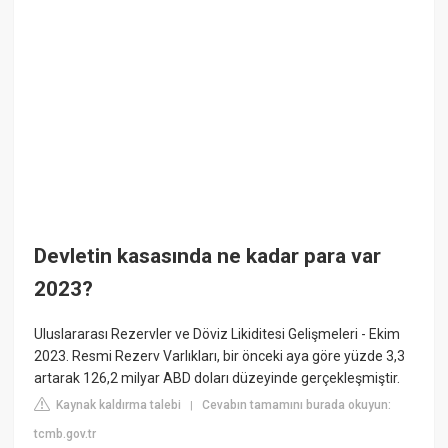
Devletin kasasında ne kadar para var
2023?
Uluslararası Rezervler ve Döviz Likiditesi Gelişmeleri - Ekim
2023. Resmi Rezerv Varlıkları, bir önceki aya göre yüzde 3,3
artarak 126,2 milyar ABD doları düzeyinde gerçekleşmiştir.
Kaynak kaldırma talebi
Cevabın tamamını burada okuyun:
|
tcmb.gov.tr