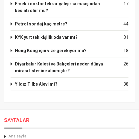
Emekli doktor tekrar çalışırsa maaşından
17
kesinti olur mu?
Petrol sondaj kaç metre?
44
KYK yurt tek kişilik oda var mı?
31
Hong Kong için vize gerekiyor mu?
18
Diyarbakır Kalesi ve Bahçeleri neden dünya
26
mirası listesine alınmıştır?
Yıldız Tilbe Alevi mi?
38
SAYFALAR
Ana sayfa