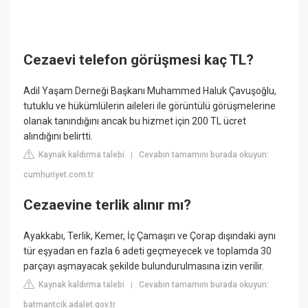
Cezaevi telefon görüşmesi kaç TL?
Adil Yaşam Derneği Başkanı Muhammed Haluk Çavuşoğlu,
tutuklu ve hükümlülerin aileleri ile görüntülü görüşmelerine
olanak tanındığını ancak bu hizmet için 200 TL ücret
alındığını belirtti.
Kaynak kaldırma talebi
Cevabın tamamını burada okuyun:
|
cumhuriyet.com.tr
Cezaevine terlik alınır mı?
Ayakkabı, Terlik, Kemer, İç Çamaşırı ve Çorap dışındaki aynı
tür eşyadan en fazla 6 adeti geçmeyecek ve toplamda 30
parçayı aşmayacak şekilde bulundurulmasına izin verilir.
Kaynak kaldırma talebi
Cevabın tamamını burada okuyun:
|
batmantcik.adalet.gov.tr