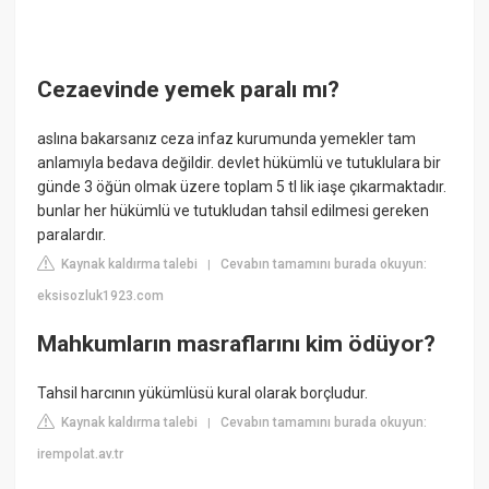
Cezaevinde yemek paralı mı?
aslına bakarsanız ceza infaz kurumunda yemekler tam
anlamıyla bedava değildir. devlet hükümlü ve tutuklulara bir
günde 3 öğün olmak üzere toplam 5 tl lik iaşe çıkarmaktadır.
bunlar her hükümlü ve tutukludan tahsil edilmesi gereken
paralardır.
Kaynak kaldırma talebi
Cevabın tamamını burada okuyun:
|
eksisozluk1923.com
Mahkumların masraflarını kim ödüyor?
Tahsil harcının yükümlüsü kural olarak borçludur.
Kaynak kaldırma talebi
Cevabın tamamını burada okuyun:
|
irempolat.av.tr