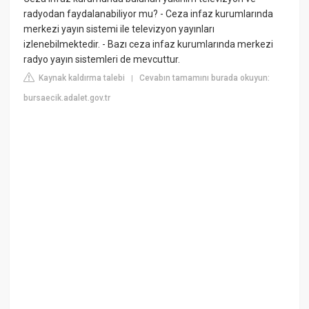
radyodan faydalanabiliyor mu? - Ceza infaz kurumlarında
merkezi yayın sistemi ile televizyon yayınları
izlenebilmektedir. - Bazı ceza infaz kurumlarında merkezi
radyo yayın sistemleri de mevcuttur.
Kaynak kaldırma talebi
Cevabın tamamını burada okuyun:
|
bursaecik.adalet.gov.tr