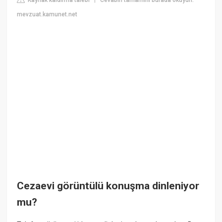
|
mevzuat.kamunet.net
Cezaevi görüntülü konuşma dinleniyor
mu?