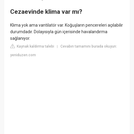
Cezaevinde klima var mı?
Klima yok ama vantilatör var. Koğuşların pencereleri açılabilir
durumdadır. Dolayısıyla gün içerisinde havalandırma
sağlanıyor.
Kaynak kaldırma talebi
Cevabın tamamını burada okuyun:
|
yeniduzen.com