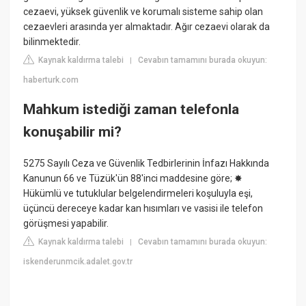
cezaevi, yüksek güvenlik ve korumalı sisteme sahip olan
cezaevleri arasında yer almaktadır. Ağır cezaevi olarak da
bilinmektedir.
Kaynak kaldırma talebi
Cevabın tamamını burada okuyun:
|
haberturk.com
Mahkum istediği zaman telefonla
konuşabilir mi?
5275 Sayılı Ceza ve Güvenlik Tedbirlerinin İnfazı Hakkında
Kanunun 66 ve Tüzük'ün 88'inci maddesine göre; ✸
Hükümlü ve tutuklular belgelendirmeleri koşuluyla eşi,
üçüncü dereceye kadar kan hısımları ve vasisi ile telefon
görüşmesi yapabilir.
Kaynak kaldırma talebi
Cevabın tamamını burada okuyun:
|
iskenderunmcik.adalet.gov.tr