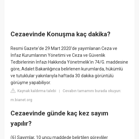
Cezaevinde Konuşma kaç dakika?
Resmi Gazete'de 29 Mart 2020'de yayımlanan Ceza ve
İnfaz Kurumlarının Yönetimi ve Ceza ve Güvenlik
Tedbirlerinin İnfazı Hakkında Yönetmelik'in 74/G. maddesine
göre, Adalet Bakanlığınca belirlenen kurumlarda, hükümlü
ve tutuklular yakınlarıyla haftada 30 dakika görüntülü
görüşme yapabiliyor.
Kaynak kaldırma talebi
Cevabın tamamını burada okuyun:
|
m.bianet.org
Cezaevinde günde kaç kez sayım
yapılır?
(6) Sayımlar, 10 uncu maddede belirtilen görevliler