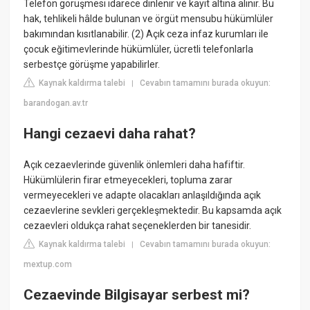
Telefon görüşmesi idarece dinlenir ve kayıt altına alınır. Bu
hak, tehlikeli hâlde bulunan ve örgüt mensubu hükümlüler
bakımından kısıtlanabilir. (2) Açık ceza infaz kurumları ile
çocuk eğitimevlerinde hükümlüler, ücretli telefonlarla
serbestçe görüşme yapabilirler.
Kaynak kaldırma talebi
Cevabın tamamını burada okuyun:
|
barandogan.av.tr
Hangi cezaevi daha rahat?
Açık cezaevlerinde güvenlik önlemleri daha hafiftir.
Hükümlülerin firar etmeyecekleri, topluma zarar
vermeyecekleri ve adapte olacakları anlaşıldığında açık
cezaevlerine sevkleri gerçekleşmektedir. Bu kapsamda açık
cezaevleri oldukça rahat seçeneklerden bir tanesidir.
Kaynak kaldırma talebi
Cevabın tamamını burada okuyun:
|
mextup.com
Cezaevinde Bilgisayar serbest mi?