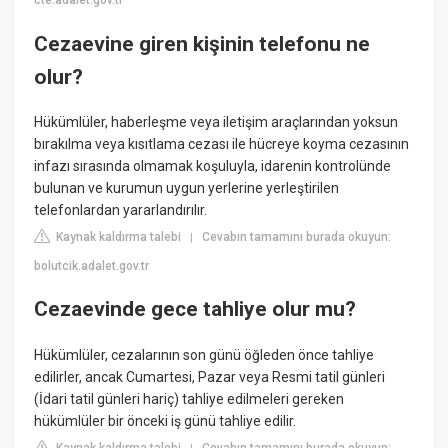
cte.adalet.gov.tr
Cezaevine giren kişinin telefonu ne
olur?
Hükümlüler, haberleşme veya iletişim araçlarından yoksun
bırakılma veya kısıtlama cezası ile hücreye koyma cezasının
infazı sırasında olmamak koşuluyla, idarenin kontrolünde
bulunan ve kurumun uygun yerlerine yerleştirilen
telefonlardan yararlandırılır.
Kaynak kaldırma talebi
Cevabın tamamını burada okuyun:
|
bolutcik.adalet.gov.tr
Cezaevinde gece tahliye olur mu?
Hükümlüler, cezalarının son günü öğleden önce tahliye
edilirler, ancak Cumartesi, Pazar veya Resmi tatil günleri
(İdari tatil günleri hariç) tahliye edilmeleri gereken
hükümlüler bir önceki iş günü tahliye edilir.
Kaynak kaldırma talebi
Cevabın tamamını burada okuyun: