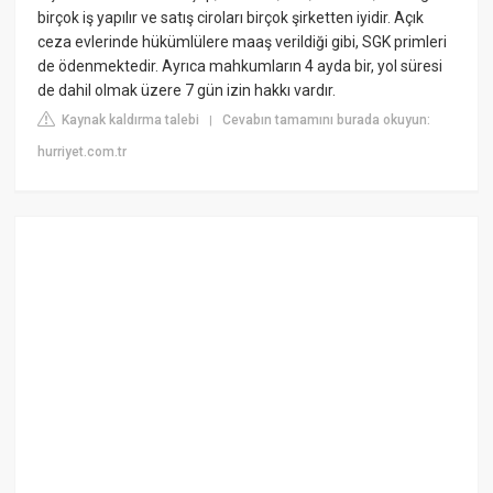
birçok iş yapılır ve satış ciroları birçok şirketten iyidir. Açık
ceza evlerinde hükümlülere maaş verildiği gibi, SGK primleri
de ödenmektedir. Ayrıca mahkumların 4 ayda bir, yol süresi
de dahil olmak üzere 7 gün izin hakkı vardır.
Kaynak kaldırma talebi
Cevabın tamamını burada okuyun:
|
hurriyet.com.tr