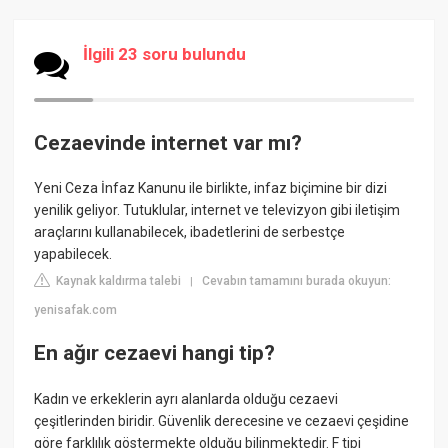
İlgili 23 soru bulundu
Cezaevinde internet var mı?
Yeni Ceza İnfaz Kanunu ile birlikte, infaz biçimine bir dizi
yenilik geliyor. Tutuklular, internet ve televizyon gibi iletişim
araçlarını kullanabilecek, ibadetlerini de serbestçe
yapabilecek.
Kaynak kaldırma talebi
Cevabın tamamını burada okuyun:
|
yenisafak.com
En ağır cezaevi hangi tip?
Kadın ve erkeklerin ayrı alanlarda olduğu cezaevi
çeşitlerinden biridir. Güvenlik derecesine ve cezaevi çeşidine
göre farklılık göstermekte olduğu bilinmektedir. F tipi