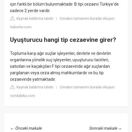
için farklı bir bölüm bulunmaktadır. B tipi cezaevi Türkiye'de
sadece 2 yerde vardır.
Kaynak kaldırma talebi
Cevabın tamamını burada okuyun:
|
haberler.com
Uyuşturucu hangi tip cezaevine girer?
Topluma karşı ağır suçlar işleyenler, devlete ve devletin
organlarına yönelik suç işleyenler, uyuşturucu tacirleri,
satıcıları ve kaçakçıları F tipi cezaevinde ağır suçlardan
yargılanan veya ceza almış mahkumlardır ve bu tip
cezaevinde yatmaktadır.
Kaynak kaldırma talebi
Cevabın tamamını burada okuyun:
|
sondakika.com
←
Önceki makale
Sonraki makale
→