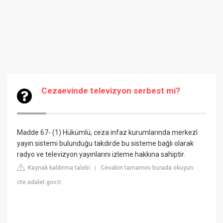
Cezaevinde televizyon serbest mi?
Madde 67- (1) Hükümlü, ceza infaz kurumlarında merkezî
yayın sistemi bulunduğu takdirde bu sisteme bağlı olarak
radyo ve televizyon yayınlarını izleme hakkına sahiptir.
Kaynak kaldırma talebi
Cevabın tamamını burada okuyun:
|
cte.adalet.gov.tr