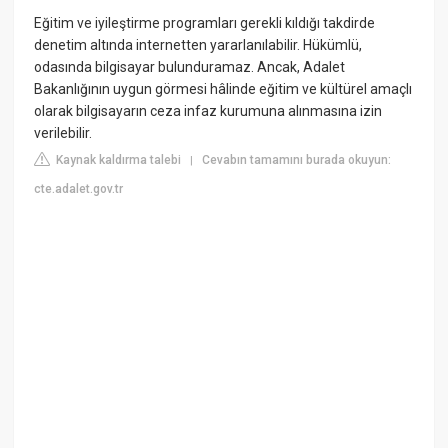
Eğitim ve iyileştirme programları gerekli kıldığı takdirde
denetim altında internetten yararlanılabilir. Hükümlü,
odasında bilgisayar bulunduramaz. Ancak, Adalet
Bakanlığının uygun görmesi hâlinde eğitim ve kültürel amaçlı
olarak bilgisayarın ceza infaz kurumuna alınmasına izin
verilebilir.
Kaynak kaldırma talebi
Cevabın tamamını burada okuyun:
|
cte.adalet.gov.tr