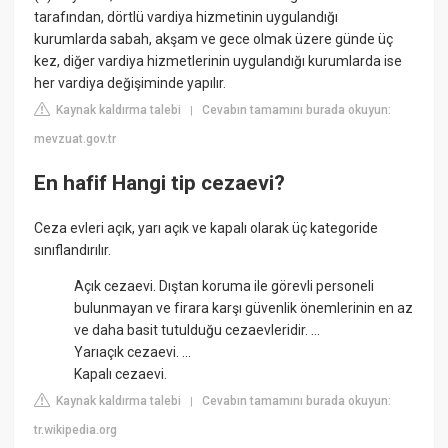
tarafından, dörtlü vardiya hizmetinin uygulandığı
kurumlarda sabah, akşam ve gece olmak üzere günde üç
kez, diğer vardiya hizmetlerinin uygulandığı kurumlarda ise
her vardiya değişiminde yapılır.
Kaynak kaldırma talebi
Cevabın tamamını burada okuyun:
|
mevzuat.gov.tr
En hafif Hangi tip cezaevi?
Ceza evleri açık, yarı açık ve kapalı olarak üç kategoride
sınıflandırılır.
Açık cezaevi. Dıştan koruma ile görevli personeli
bulunmayan ve firara karşı güvenlik önemlerinin en az
ve daha basit tutulduğu cezaevleridir. ...
Yarıaçık cezaevi. ...
Kapalı cezaevi.
Kaynak kaldırma talebi
Cevabın tamamını burada okuyun:
|
tr.wikipedia.org