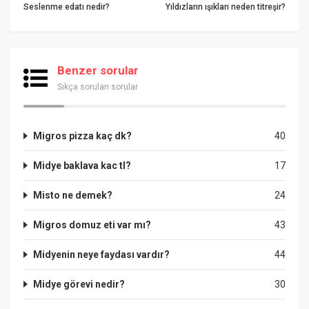
Seslenme edatı nedir?
Yıldızların ışıkları neden titreşir?
Benzer sorular
Sıkça sorulan sorular
Migros pizza kaç dk?
40
Midye baklava kac tl?
17
Misto ne demek?
24
Migros domuz eti var mı?
43
Midyenin neye faydası vardır?
44
Midye görevi nedir?
30