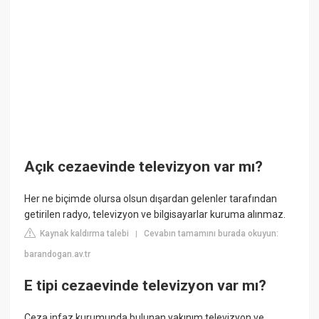
Açık cezaevinde televizyon var mı?
Her ne biçimde olursa olsun dışardan gelenler tarafından
getirilen radyo, televizyon ve bilgisayarlar kuruma alınmaz.
Kaynak kaldırma talebi
Cevabın tamamını burada okuyun:
|
barandogan.av.tr
E tipi cezaevinde televizyon var mı?
Ceza infaz kurumunda bulunan yakınım televizyon ve