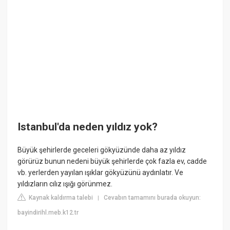
Istanbul'da neden yıldız yok?
Büyük şehirlerde geceleri gökyüzünde daha az yıldız
görürüz bunun nedeni büyük şehirlerde çok fazla ev, cadde
vb. yerlerden yayılan ışıklar gökyüzünü aydınlatır. Ve
yıldızların cılız ışığı görünmez.
Kaynak kaldırma talebi
Cevabın tamamını burada okuyun:
|
bayindirihl.meb.k12.tr