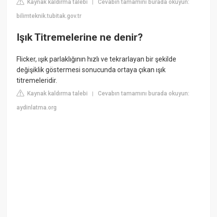
Kaynak kaldırma talebi
Cevabın tamamını burada okuyun:
|
bilimteknik.tubitak.gov.tr
Işık Titremelerine ne denir?
Flicker, ışık parlaklığının hızlı ve tekrarlayan bir şekilde
değişiklik göstermesi sonucunda ortaya çıkan ışık
titremeleridir.
Kaynak kaldırma talebi
Cevabın tamamını burada okuyun:
|
aydinlatma.org