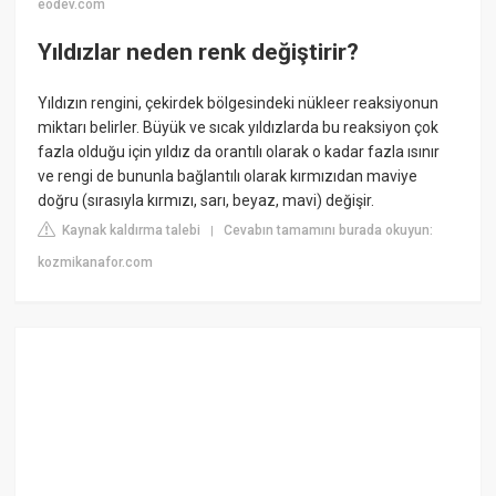
eodev.com
Yıldızlar neden renk değiştirir?
Yıldızın rengini, çekirdek bölgesindeki nükleer reaksiyonun
miktarı belirler. Büyük ve sıcak yıldızlarda bu reaksiyon çok
fazla olduğu için yıldız da orantılı olarak o kadar fazla ısınır
ve rengi de bununla bağlantılı olarak kırmızıdan maviye
doğru (sırasıyla kırmızı, sarı, beyaz, mavi) değişir.
Kaynak kaldırma talebi
Cevabın tamamını burada okuyun:
|
kozmikanafor.com