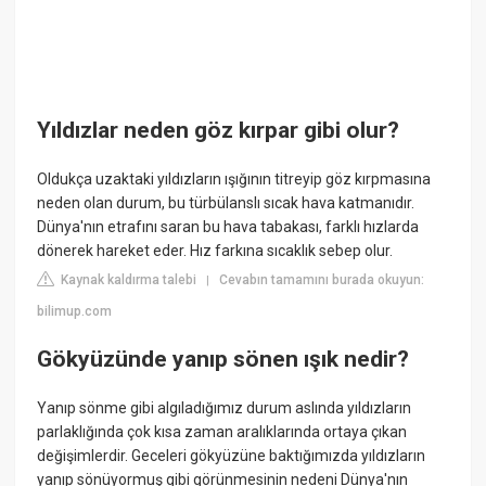
Yıldızlar neden göz kırpar gibi olur?
Oldukça uzaktaki yıldızların ışığının titreyip göz kırpmasına
neden olan durum, bu türbülanslı sıcak hava katmanıdır.
Dünya'nın etrafını saran bu hava tabakası, farklı hızlarda
dönerek hareket eder. Hız farkına sıcaklık sebep olur.
Kaynak kaldırma talebi
Cevabın tamamını burada okuyun:
|
bilimup.com
Gökyüzünde yanıp sönen ışık nedir?
Yanıp sönme gibi algıladığımız durum aslında yıldızların
parlaklığında çok kısa zaman aralıklarında ortaya çıkan
değişimlerdir. Geceleri gökyüzüne baktığımızda yıldızların
yanıp sönüyormuş gibi görünmesinin nedeni Dünya'nın