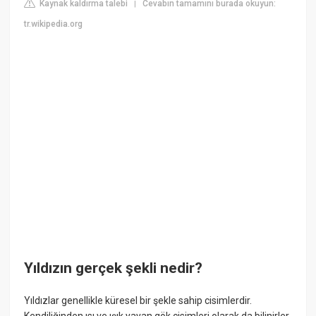
Kaynak kaldırma talebi
Cevabın tamamını burada okuyun:
|
tr.wikipedia.org
Yıldızın gerçek şekli nedir?
Yıldızlar genellikle küresel bir şekle sahip cisimlerdir.
Kendiliğinden ısı ve ışık yayan gök cisimleri olarak da bilinirler.