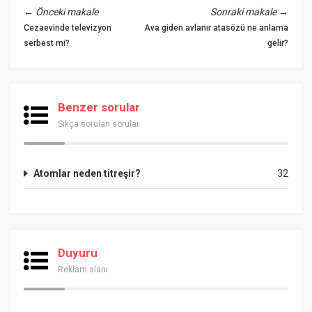
←
Önceki makale
Sonraki makale
→
Cezaevinde televizyon
Ava giden avlanır atasözü ne anlama
serbest mi?
gelir?
Benzer sorular
Sıkça sorulan sorular
Atomlar neden titreşir?
32
Duyuru
Reklam alanı