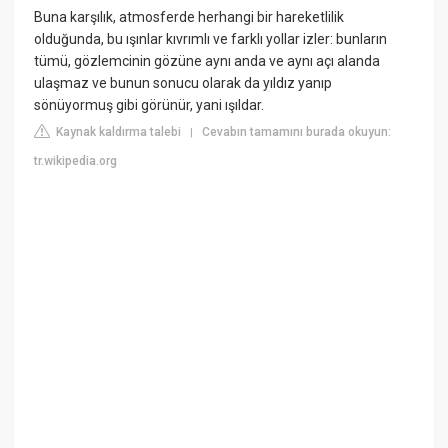
Buna karşılık, atmosferde herhangi bir hareketlilik
olduğunda, bu ışınlar kıvrımlı ve farklı yollar izler: bunların
tümü, gözlemcinin gözüne aynı anda ve aynı açı alanda
ulaşmaz ve bunun sonucu olarak da yıldız yanıp
sönüyormuş gibi görünür, yani ışıldar.
Kaynak kaldırma talebi
Cevabın tamamını burada okuyun:
|
tr.wikipedia.org