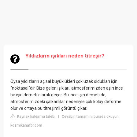
Yıldızların ışıkları neden titreşir?
Oysa yıldızların açısal büyüklükleri çok uzak oldukları için
“noktasal“dır. Bize gelen ışıkları, atmosferimizden aşırı ince
bir ışın demeti olarak geçer. Bu ince ışın demeti de,
atmosferimizdeki çalkanlılar nedeniyle çok kolay deforme
olur ve ortaya bu titreşimli görüntü çıkar.
Kaynak kaldırma talebi
Cevabın tamamını burada okuyun:
|
kozmikanafor.com