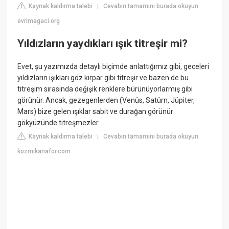
Kaynak kaldırma talebi
Cevabın tamamını burada okuyun:
|
evrimagaci.org
Yıldızların yaydıkları ışık titreşir mi?
Evet, şu yazımızda detaylı biçimde anlattığımız gibi, geceleri
yıldızların ışıkları göz kırpar gibi titreşir ve bazen de bu
titreşim sırasında değişik renklere bürünüyorlarmış gibi
görünür. Ancak, gezegenlerden (Venüs, Satürn, Jüpiter,
Mars) bize gelen ışıklar sabit ve durağan görünür
gökyüzünde titreşmezler.
Kaynak kaldırma talebi
Cevabın tamamını burada okuyun:
|
kozmikanafor.com