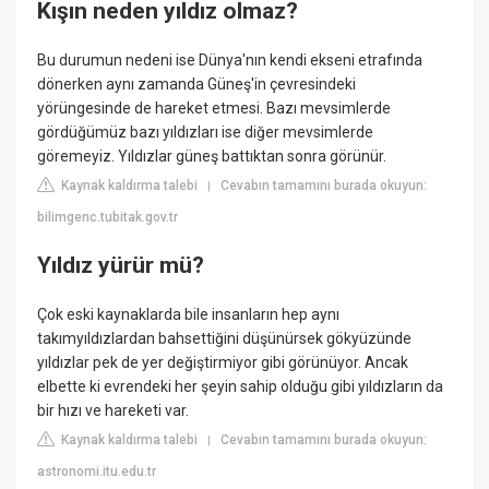
Kışın neden yıldız olmaz?
Bu durumun nedeni ise Dünya'nın kendi ekseni etrafında
dönerken aynı zamanda Güneş'in çevresindeki
yörüngesinde de hareket etmesi. Bazı mevsimlerde
gördüğümüz bazı yıldızları ise diğer mevsimlerde
göremeyiz. Yıldızlar güneş battıktan sonra görünür.
Kaynak kaldırma talebi
Cevabın tamamını burada okuyun:
|
bilimgenc.tubitak.gov.tr
Yıldız yürür mü?
Çok eski kaynaklarda bile insanların hep aynı
takımyıldızlardan bahsettiğini düşünürsek gökyüzünde
yıldızlar pek de yer değiştirmiyor gibi görünüyor. Ancak
elbette ki evrendeki her şeyin sahip olduğu gibi yıldızların da
bir hızı ve hareketi var.
Kaynak kaldırma talebi
Cevabın tamamını burada okuyun:
|
astronomi.itu.edu.tr