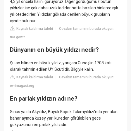
4,3 yıl önceki halini görüyoruz. Diğer gördüğümüz bütün
yıldızlar ise çok daha uzaktadırlar hatta bazıları binlerce ışık
yılı ötededirler. Yıldızlar gökada denilen büyük grupların
içinde bulunur.
Kaynak kaldırma talebi
Cevabın tamamını burada okuyun:
|
tua.gov.tr
Dünyanın en büyük yıldızı nedir?
Şu an bilinen en büyük yıldız, yarıçapı Güneş'in 1708 katı
olarak tahmin edilen UY Scuti'dir. Bilgiyle kalın.
Kaynak kaldırma talebi
Cevabın tamamını burada okuyun:
|
evrimagaci.org
En parlak yıldızın adı ne?
Sirius ya da Akyıldız, Büyük Köpek Takımyıldızı'nda yer alan
bahar ayında kuzey yarı küreden görülebilen gece
gökyüzünün en parlak yıldızıdır.