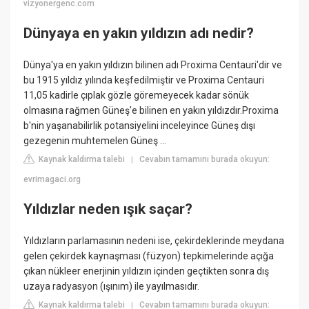
vizyonergenc.com
Dünyaya en yakın yıldızın adı nedir?
Dünya'ya en yakın yıldızın bilinen adı Proxima Centauri'dir ve
bu 1915 yıldız yılında keşfedilmiştir ve Proxima Centauri
11,05 kadirle çıplak gözle göremeyecek kadar sönük
olmasına rağmen Güneş'e bilinen en yakın yıldızdır.Proxima
b'nin yaşanabilirlik potansiyelini inceleyince Güneş dışı
gezegenin muhtemelen Güneş ...
Kaynak kaldırma talebi
Cevabın tamamını burada okuyun:
|
evrimagaci.org
Yıldızlar neden ışık saçar?
Yıldızların parlamasının nedeni ise, çekirdeklerinde meydana
gelen çekirdek kaynaşması (füzyon) tepkimelerinde açığa
çıkan nükleer enerjinin yıldızın içinden geçtikten sonra dış
uzaya radyasyon (ışınım) ile yayılmasıdır.
Kaynak kaldırma talebi
Cevabın tamamını burada okuyun:
|