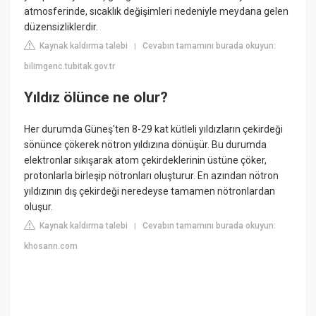
atmosferinde, sıcaklık değişimleri nedeniyle meydana gelen
düzensizliklerdir.
Kaynak kaldırma talebi
Cevabın tamamını burada okuyun:
|
bilimgenc.tubitak.gov.tr
Yıldız ölünce ne olur?
Her durumda Güneş'ten 8-29 kat kütleli yıldızların çekirdeği
sönünce çökerek nötron yıldızına dönüşür. Bu durumda
elektronlar sıkışarak atom çekirdeklerinin üstüne çöker,
protonlarla birleşip nötronları oluşturur. En azından nötron
yıldızının dış çekirdeği neredeyse tamamen nötronlardan
oluşur.
Kaynak kaldırma talebi
Cevabın tamamını burada okuyun:
|
khosann.com