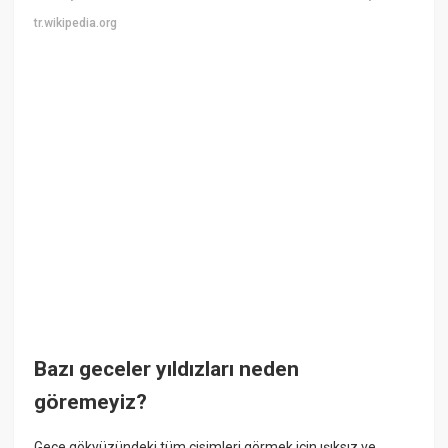
tr.wikipedia.org
Bazı geceler yıldızları neden
göremeyiz?
Gece gökyüzündeki tüm cisimleri görmek için ışıksız ve