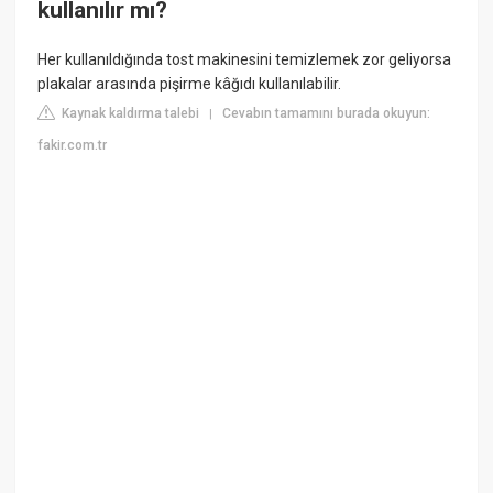
kullanılır mı?
Her kullanıldığında tost makinesini temizlemek zor geliyorsa
plakalar arasında pişirme kâğıdı kullanılabilir.
Kaynak kaldırma talebi
Cevabın tamamını burada okuyun:
|
fakir.com.tr