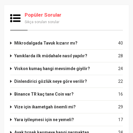
Popüler Sorular
Sıkça sorulan sorular
Mikrodalgada Tavuk kızarır mı?
40
Yanıklarda ilk müdahale nasıl yapılır?
28
Viskon kumaş hangi mevsimde giyilir?
24
Dinlendirici gözlük neye göre verilir?
22
Binance TR kaç tane Coin var?
16
Vize için ikametgah önemli mi?
29
Yara iyileşmesi için ne yemeli?
17
Ayak tırnak kesmeye hangi parmaktan
24