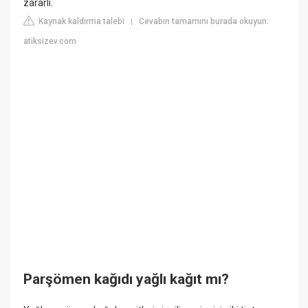
zararlı.
Kaynak kaldırma talebi
Cevabın tamamını burada okuyun:
|
atiksizev.com
Parşömen kağıdı yağlı kağıt mı?