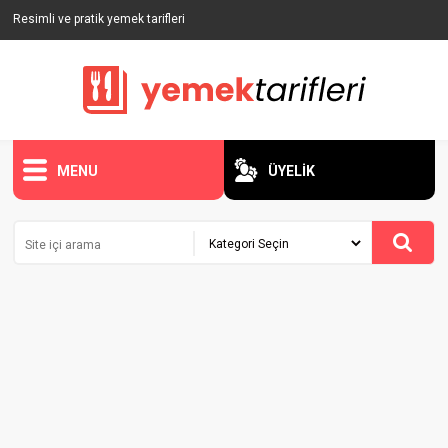
Resimli ve pratik yemek tarifleri
MENU
ÜYELİK