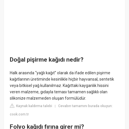
Doğal pişirme kağıdı nedir?
Halk arasında “yağlı kağıt” olarak da ifade edilen pişirme
kağıtlarının üretiminde kesinlikle hiçbir hayvansal, sentetik
veya bitkisel yağ kullanılmaz. Kağıttaki kayganlık hissini
veren malzeme, gıdayla teması tamamen sağlıklı olan
slikonize malzemeden oluşan formülüdür.
Kaynak kaldırma talebi
Cevabın tamamını burada okuyun:
|
cook.com.tr
Folyo kağıdı fırına girer mi?