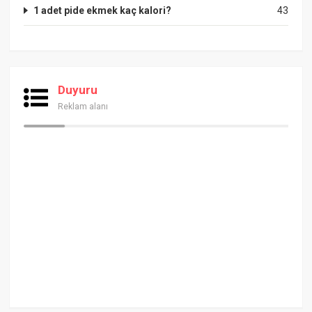
1 adet pide ekmek kaç kalori?
43
Duyuru
Reklam alanı