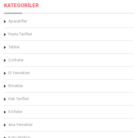
KATEGORİLER
Aperatifler
Pasta Tarifleri
Tatlılar
Çorbalar
Et Yemekleri
Börekler
Kek Tarifleri
Köfteler
Ana Yemekler
Kahvaltılıklar