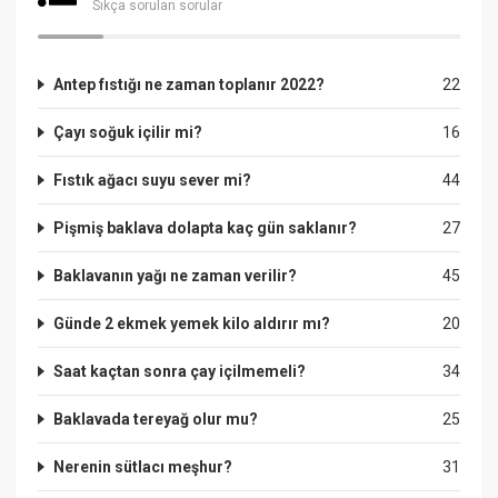
Sıkça sorulan sorular
Antep fıstığı ne zaman toplanır 2022?
22
Çayı soğuk içilir mi?
16
Fıstık ağacı suyu sever mi?
44
Pişmiş baklava dolapta kaç gün saklanır?
27
Baklavanın yağı ne zaman verilir?
45
Günde 2 ekmek yemek kilo aldırır mı?
20
Saat kaçtan sonra çay içilmemeli?
34
Baklavada tereyağ olur mu?
25
Nerenin sütlacı meşhur?
31