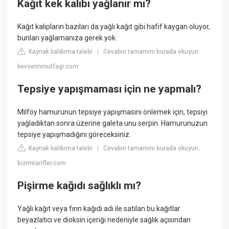
Kağıt kek kalıbı yağlanır mı?
Kağıt kalıpların bazıları da yağlı kağıt gibi hafif kaygan oluyor,
bunları yağlamanıza gerek yok.
Kaynak kaldırma talebi
Cevabın tamamını burada okuyun:
|
kevserinmutfagi.com
Tepsiye yapışmaması için ne yapmalı?
Milföy hamurunun tepsiye yapışmasını önlemek için, tepsiyi
yağladıktan sonra üzerine galeta unu serpin. Hamurunuzun
tepsiye yapışmadığını göreceksiniz.
Kaynak kaldırma talebi
Cevabın tamamını burada okuyun:
|
bizimtarifler.com
Pişirme kağıdı sağlıklı mı?
Yağlı kağıt veya fırın kağıdı adı ile satılan bu kağıtlar
beyazlatıcı ve dioksin içeriği nedeniyle sağlık açısından