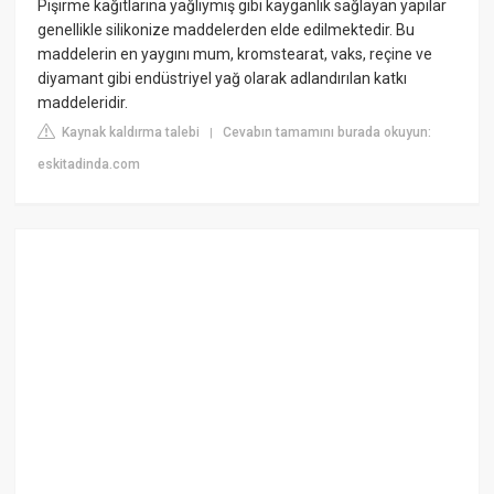
Pişirme kağıtlarına yağlıymış gibi kayganlık sağlayan yapılar
genellikle silikonize maddelerden elde edilmektedir. Bu
maddelerin en yaygını mum, kromstearat, vaks, reçine ve
diyamant gibi endüstriyel yağ olarak adlandırılan katkı
maddeleridir.
Kaynak kaldırma talebi
Cevabın tamamını burada okuyun:
|
eskitadinda.com