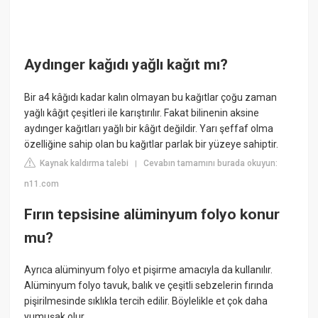
Aydınger kağıdı yağlı kağıt mı?
Bir a4 kâğıdı kadar kalın olmayan bu kağıtlar çoğu zaman
yağlı kâğıt çeşitleri ile karıştırılır. Fakat bilinenin aksine
aydınger kağıtları yağlı bir kâğıt değildir. Yarı şeffaf olma
özelliğine sahip olan bu kağıtlar parlak bir yüzeye sahiptir.
Kaynak kaldırma talebi
Cevabın tamamını burada okuyun:
|
n11.com
Fırın tepsisine alüminyum folyo konur
mu?
Ayrıca alüminyum folyo et pişirme amacıyla da kullanılır.
Alüminyum folyo tavuk, balık ve çeşitli sebzelerin fırında
pişirilmesinde sıklıkla tercih edilir. Böylelikle et çok daha
yumuşak olur.