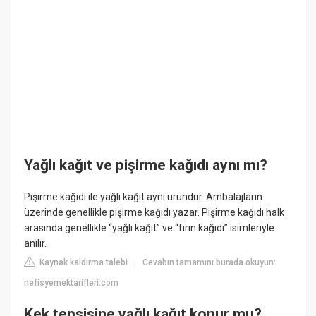
Yağlı kağıt ve pişirme kağıdı aynı mı?
Pişirme kağıdı ile yağlı kağıt aynı üründür. Ambalajların
üzerinde genellikle pişirme kağıdı yazar. Pişirme kağıdı halk
arasında genellikle “yağlı kağıt” ve “fırın kağıdı” isimleriyle
anılır.
Kaynak kaldırma talebi
Cevabın tamamını burada okuyun:
|
nefisyemektarifleri.com
Kek tepsisine yağlı kağıt konur mu?