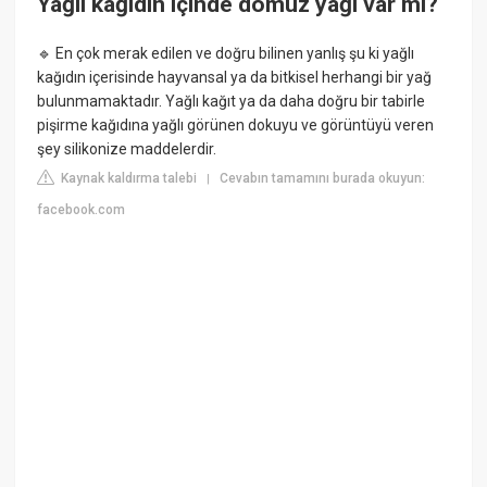
Yağlı kağıdın içinde domuz yağı var mı?
🔹 En çok merak edilen ve doğru bilinen yanlış şu ki yağlı
kağıdın içerisinde hayvansal ya da bitkisel herhangi bir yağ
bulunmamaktadır. Yağlı kağıt ya da daha doğru bir tabirle
pişirme kağıdına yağlı görünen dokuyu ve görüntüyü veren
şey silikonize maddelerdir.
Kaynak kaldırma talebi
Cevabın tamamını burada okuyun:
|
facebook.com