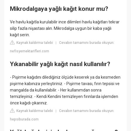
Mikrodalgaya yağlı kağıt konur mu?
Ve havlu kağıtla kurulabilir ince dilimleri havlu kağıtları tekrar
silip fazla nişastası alın. Mikrodalga uygun bir kaba yağlı
kağıt serin.
Kaynak kaldırma talebi
Cevabın tamamını burada okuyun:
|
nefisyemektarifleri.com
Yıkanabilir yağlı kağıt nasıl kullanılır?
- Pişirme kağıdını dilediğiniz ölçüde keserek ya da kesmeden
pişirme kabınıza yerleştiriniz. - Pişirme tavası, fırın tepsisi ve
mangalda da kullanılabilir. - Her kullanımdan sonra
temizleyiniz. - Kendi Kendini temizleyen fırınlarda işlemden
önce kağıdı çıkarınız.
Kaynak kaldırma talebi
Cevabın tamamını burada okuyun:
|
hepsiburada.com