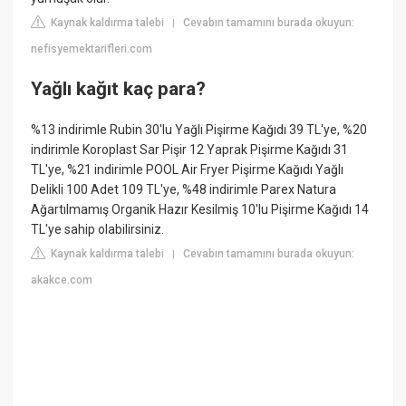
Kaynak kaldırma talebi
Cevabın tamamını burada okuyun:
|
nefisyemektarifleri.com
Yağlı kağıt kaç para?
%13 indirimle Rubin 30'lu Yağlı Pişirme Kağıdı 39 TL'ye, %20
indirimle Koroplast Sar Pişir 12 Yaprak Pişirme Kağıdı 31
TL'ye, %21 indirimle POOL Air Fryer Pişirme Kağıdı Yağlı
Delikli 100 Adet 109 TL'ye, %48 indirimle Parex Natura
Ağartılmamış Organik Hazır Kesilmiş 10'lu Pişirme Kağıdı 14
TL'ye sahip olabilirsiniz.
Kaynak kaldırma talebi
Cevabın tamamını burada okuyun:
|
akakce.com