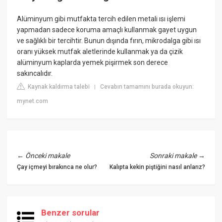
Alüminyum gibi mutfakta tercih edilen metali ısı işlemi
yapmadan sadece koruma amaçlı kullanmak gayet uygun
ve sağlıklı bir tercihtir. Bunun dışında fırın, mikrodalga gibi ısı
oranı yüksek mutfak aletlerinde kullanmak ya da çizik
alüminyum kaplarda yemek pişirmek son derece
sakıncalıdır.
Kaynak kaldırma talebi
Cevabın tamamını burada okuyun:
|
mynet.com
←
Önceki makale
Sonraki makale
→
Çay içmeyi bırakınca ne olur?
Kalıpta kekin piştiğini nasıl anlarız?
Benzer sorular