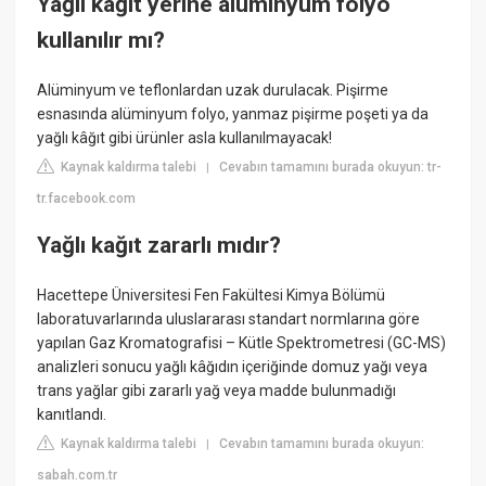
Yağlı kağıt yerine alüminyum folyo
kullanılır mı?
Alüminyum ve teflonlardan uzak durulacak. Pişirme
esnasında alüminyum folyo, yanmaz pişirme poşeti ya da
yağlı kâğıt gibi ürünler asla kullanılmayacak!
Kaynak kaldırma talebi
Cevabın tamamını burada okuyun: tr-
|
tr.facebook.com
Yağlı kağıt zararlı mıdır?
Hacettepe Üniversitesi Fen Fakültesi Kimya Bölümü
laboratuvarlarında uluslararası standart normlarına göre
yapılan Gaz Kromatografisi – Kütle Spektrometresi (GC-MS)
analizleri sonucu yağlı kâğıdın içeriğinde domuz yağı veya
trans yağlar gibi zararlı yağ veya madde bulunmadığı
kanıtlandı.
Kaynak kaldırma talebi
Cevabın tamamını burada okuyun:
|
sabah.com.tr