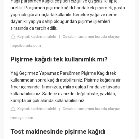
Yağlı parşömen kağıdı çeşitleri çizgili ve çizgisiz iki tipte
üretilir. Parşömen pişirme kağıdı fırında kek pişirmek, pasta
yapmak gibi amaçlarla kullanılır. Genelde yağa ve neme
dayanıklı yapıya sahip olduğundan pişirme işlemleri
sırasında da tercih edilir.
Kaynak kaldırma talebi
Cevabın tamamını burada okuyun:
|
hepsiburada.com
Pişirme kağıdı tek kullanımlık mı?
Yağ Geçirmez Yapışmaz Parşömen Pişirme Kağıdı tek
kullanımdan sonra kağıdı atabilirsiniz. Pişirme kağıdını air
fryer içerisinde, fırınınızda, mikro dalga fırında ve tavada
kullanabilirsiniz. Sadece evinizde değil, ofiste, yazlıkta,
kampta bir çok alanda kullanabilirsiniz.
Kaynak kaldırma talebi
Cevabın tamamını burada okuyun:
|
trendyol.com
Tost makinesinde pişirme kağıdı