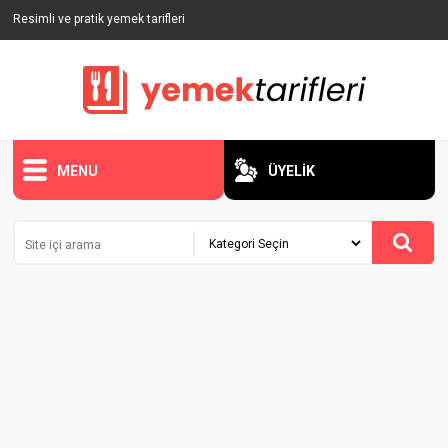
Resimli ve pratik yemek tarifleri
MENU
ÜYELİK