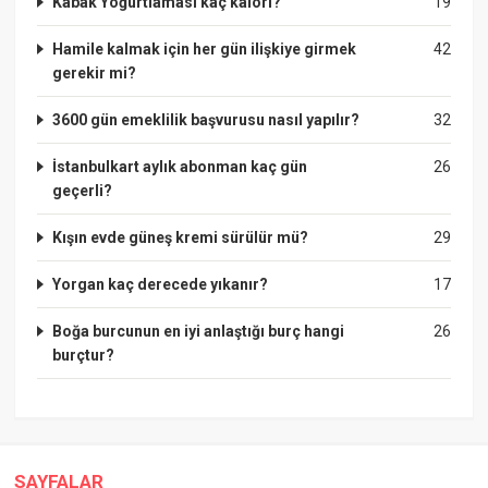
Kabak Yoğurtlaması kaç kalori?
19
Hamile kalmak için her gün ilişkiye girmek
42
gerekir mi?
3600 gün emeklilik başvurusu nasıl yapılır?
32
İstanbulkart aylık abonman kaç gün
26
geçerli?
Kışın evde güneş kremi sürülür mü?
29
Yorgan kaç derecede yıkanır?
17
Boğa burcunun en iyi anlaştığı burç hangi
26
burçtur?
SAYFALAR