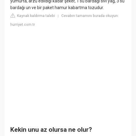
yumurta, arzu edildiği kadar şeker, 1 su bardağı sıvı yağ, 3 su
bardağı un ve bir paket hamur kabartma tozudur.
Kaynak kaldırma talebi
Cevabın tamamını burada okuyun:
|
hurriyet.com.tr
Kekin unu az olursa ne olur?