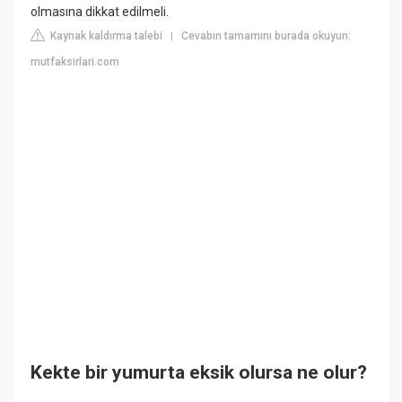
olmasına dikkat edilmeli.
Kaynak kaldırma talebi
Cevabın tamamını burada okuyun:
|
mutfaksirlari.com
Kekte bir yumurta eksik olursa ne olur?