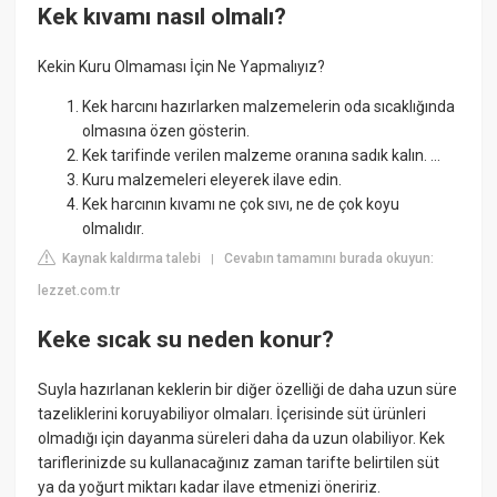
Kek kıvamı nasıl olmalı?
Kekin Kuru Olmaması İçin Ne Yapmalıyız?
Kek harcını hazırlarken malzemelerin oda sıcaklığında
olmasına özen gösterin.
Kek tarifinde verilen malzeme oranına sadık kalın. ...
Kuru malzemeleri eleyerek ilave edin.
Kek harcının kıvamı ne çok sıvı, ne de çok koyu
olmalıdır.
Kaynak kaldırma talebi
Cevabın tamamını burada okuyun:
|
lezzet.com.tr
Keke sıcak su neden konur?
Suyla hazırlanan keklerin bir diğer özelliği de daha uzun süre
tazeliklerini koruyabiliyor olmaları. İçerisinde süt ürünleri
olmadığı için dayanma süreleri daha da uzun olabiliyor. Kek
tariflerinizde su kullanacağınız zaman tarifte belirtilen süt
ya da yoğurt miktarı kadar ilave etmenizi öneririz.