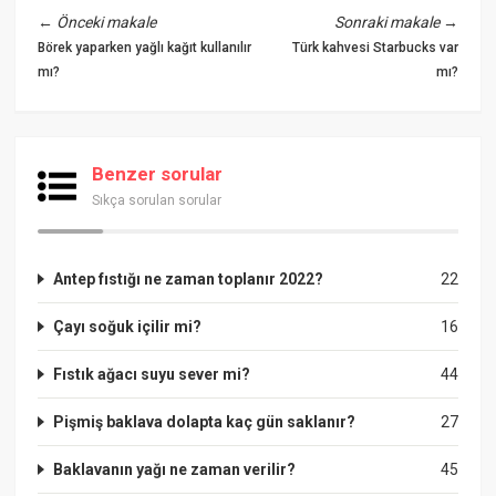
←
Önceki makale
Sonraki makale
→
Börek yaparken yağlı kağıt kullanılır
Türk kahvesi Starbucks var
mı?
mı?
Benzer sorular
Sıkça sorulan sorular
Antep fıstığı ne zaman toplanır 2022?
22
Çayı soğuk içilir mi?
16
Fıstık ağacı suyu sever mi?
44
Pişmiş baklava dolapta kaç gün saklanır?
27
Baklavanın yağı ne zaman verilir?
45