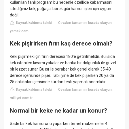
kullanılan fanlı program bu nedenle özellikle kabarmasını
istediğiniz kek, poğaça, börek gibi hamur işleri için uygun
değil.
Kaynak kaldırma talebi
Cevabın tamamını burada okuyun:
|
yemek.com
Kek pişirirken fırın kaç derece olmalı?
Keki pişirmek için fırın derecesi 180'e getirilmelidir. Bu ısıda
kek istenilen kıvamı yakalar ve harika bir dolgunluk ile güzel
bir lezzet sunar. Bu ısı ile beraber kek genel olarak 35-40
derece içerisinde pişer. Tabii yine de kek pişerken 20 ya da
25 dakikalar içerisinde kürdan testi yapmak önemlidir.
Kaynak kaldırma talebi
Cevabın tamamını burada okuyun:
|
milliyet.com.tr
Normal bir keke ne kadar un konur?
Sade bir kek hamurunu yaparken temel malzemeler 4