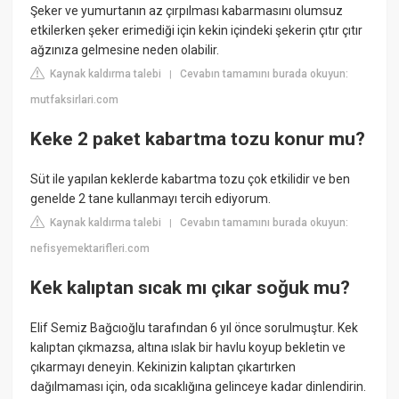
Şeker ve yumurtanın az çırpılması kabarmasını olumsuz
etkilerken şeker erimediği için kekin içindeki şekerin çıtır çıtır
ağzınıza gelmesine neden olabilir.
Kaynak kaldırma talebi
Cevabın tamamını burada okuyun:
|
mutfaksirlari.com
Keke 2 paket kabartma tozu konur mu?
Süt ile yapılan keklerde kabartma tozu çok etkilidir ve ben
genelde 2 tane kullanmayı tercih ediyorum.
Kaynak kaldırma talebi
Cevabın tamamını burada okuyun:
|
nefisyemektarifleri.com
Kek kalıptan sıcak mı çıkar soğuk mu?
Elif Semiz Bağcıoğlu tarafından 6 yıl önce sorulmuştur. Kek
kalıptan çıkmazsa, altına ıslak bir havlu koyup bekletin ve
çıkarmayı deneyin. Kekinizin kalıptan çıkartırken
dağılmaması için, oda sıcaklığına gelinceye kadar dinlendirin.