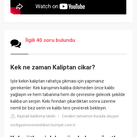
İlgili 40 soru bulundu
Kek ne zaman Kaliptan cikar?
İşte kekin kalıptan rahatça çıkması için yapmanız
gerekenler: Kek karışımını kalıba dökmeden önce kalıbı
yağlayın ve hem tabanına hem de çevresine gelecek şekilde
kalıba un serpin. Keki fırından çıkardıktan sonra üzerine
nemli bir bez serin ve kalıbı ters çevirerek bekleyin.
Kaynak kaldırma talebi
Cevabın tamamını burada okuyun:
|
inciligastronomirehberi.hurriyet.com.tr