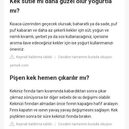
Kek sütle mi daha güzel olur yoğurtla
mı?
Kısaca üzerinden geçecek olursak; baharatlı ya da sade, puf
puf kabaran ve daha az şekerli kekler için süt, yoğun ve
nemli kıvamlı, şerbet ya da sos kullanacağınız, içerisine
aroma ilave edeceğiniz kekler için ise yoğurt kullanmanızı
öneririz.
Kaynak kaldırma talebi
Cevabın tamamını burada okuyun:
|
yemek.com
Pişen kek hemen çıkarılır mı?
Kekiniz fırında tam kıvamında kabardıktan sonra çıkar
çıkmaz sönüyorsa bir diğer sebebi de ısı değişimi olabilir.
Kekinizi fırından almadan önce fırının kapağını hafif aralayın.
Fırını kapatın ve ısının yavaş yavaş değişmesini sağlayın. Kek
piştikten sonra bir süre kekinizi fırında bırakın.
Kaynak kaldırma talebi
Cevabın tamamını burada okuyun:
|