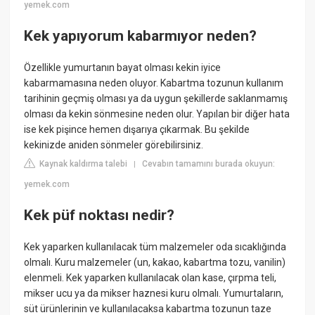
yemek.com
Kek yapıyorum kabarmıyor neden?
Özellikle yumurtanın bayat olması kekin iyice
kabarmamasına neden oluyor. Kabartma tozunun kullanım
tarihinin geçmiş olması ya da uygun şekillerde saklanmamış
olması da kekin sönmesine neden olur. Yapılan bir diğer hata
ise kek pişince hemen dışarıya çıkarmak. Bu şekilde
kekinizde aniden sönmeler görebilirsiniz.
Kaynak kaldırma talebi
Cevabın tamamını burada okuyun:
|
yemek.com
Kek püf noktası nedir?
Kek yaparken kullanılacak tüm malzemeler oda sıcaklığında
olmalı. Kuru malzemeler (un, kakao, kabartma tozu, vanilin)
elenmeli. Kek yaparken kullanılacak olan kase, çırpma teli,
mikser ucu ya da mikser haznesi kuru olmalı. Yumurtaların,
süt ürünlerinin ve kullanılacaksa kabartma tozunun taze