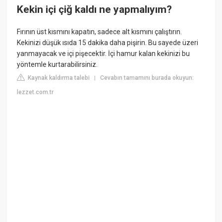
Kekin içi çiğ kaldı ne yapmalıyım?
Fırının üst kısmını kapatın, sadece alt kısmını çalıştırın.
Kekinizi düşük ısıda 15 dakika daha pişirin. Bu sayede üzeri
yanmayacak ve içi pişecektir. İçi hamur kalan kekinizi bu
yöntemle kurtarabilirsiniz.
Kaynak kaldırma talebi
Cevabın tamamını burada okuyun:
|
lezzet.com.tr