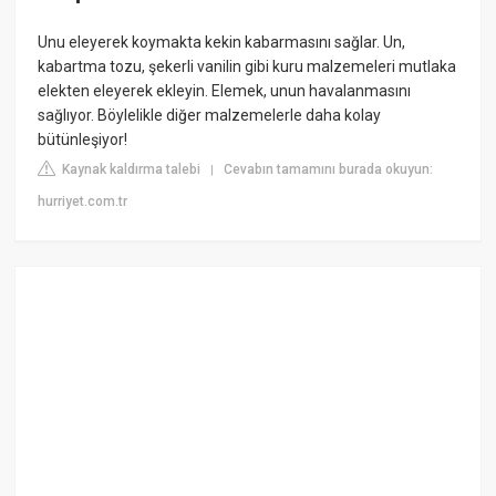
Unu eleyerek koymakta kekin kabarmasını sağlar. Un,
kabartma tozu, şekerli vanilin gibi kuru malzemeleri mutlaka
elekten eleyerek ekleyin. Elemek, unun havalanmasını
sağlıyor. Böylelikle diğer malzemelerle daha kolay
bütünleşiyor!
Kaynak kaldırma talebi
Cevabın tamamını burada okuyun:
|
hurriyet.com.tr