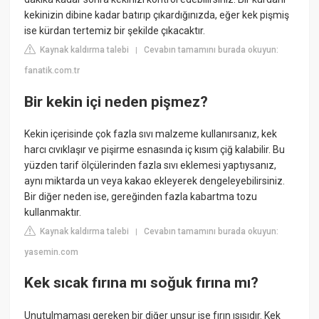
kekinizin dibine kadar batırıp çıkardığınızda, eğer kek pişmiş
ise kürdan tertemiz bir şekilde çıkacaktır.
Kaynak kaldırma talebi
Cevabın tamamını burada okuyun:
|
fanatik.com.tr
Bir kekin içi neden pişmez?
Kekin içerisinde çok fazla sıvı malzeme kullanırsanız, kek
harcı cıvıklaşır ve pişirme esnasında iç kısım çiğ kalabilir. Bu
yüzden tarif ölçülerinden fazla sıvı eklemesi yaptıysanız,
aynı miktarda un veya kakao ekleyerek dengeleyebilirsiniz.
Bir diğer neden ise, gereğinden fazla kabartma tozu
kullanmaktır.
Kaynak kaldırma talebi
Cevabın tamamını burada okuyun:
|
yasemin.com
Kek sıcak fırına mı soğuk fırına mı?
Unutulmaması gereken bir diğer unsur ise fırın ısısıdır. Kek