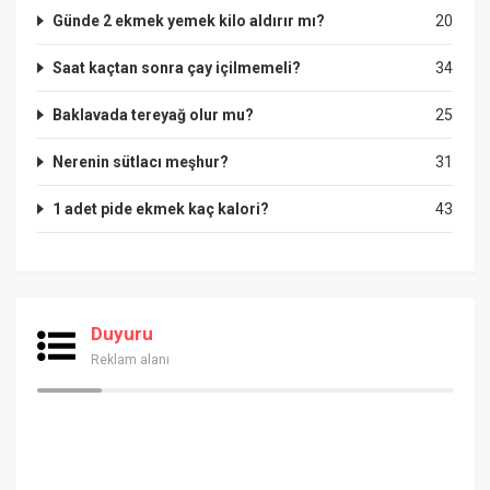
Günde 2 ekmek yemek kilo aldırır mı?
20
Saat kaçtan sonra çay içilmemeli?
34
Baklavada tereyağ olur mu?
25
Nerenin sütlacı meşhur?
31
1 adet pide ekmek kaç kalori?
43
Duyuru
Reklam alanı