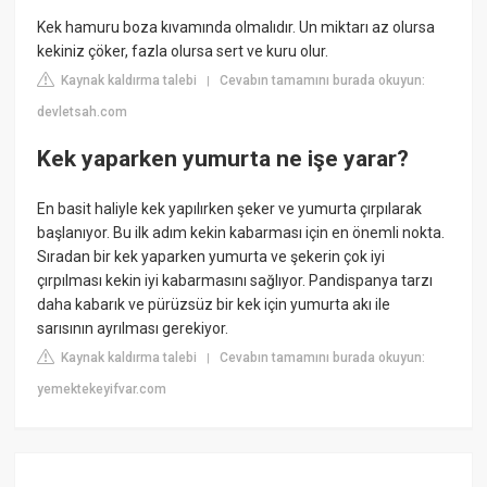
Kek hamuru boza kıvamında olmalıdır. Un miktarı az olursa
kekiniz çöker, fazla olursa sert ve kuru olur.
Kaynak kaldırma talebi
Cevabın tamamını burada okuyun:
|
devletsah.com
Kek yaparken yumurta ne işe yarar?
En basit haliyle kek yapılırken şeker ve yumurta çırpılarak
başlanıyor. Bu ilk adım kekin kabarması için en önemli nokta.
Sıradan bir kek yaparken yumurta ve şekerin çok iyi
çırpılması kekin iyi kabarmasını sağlıyor. Pandispanya tarzı
daha kabarık ve pürüzsüz bir kek için yumurta akı ile
sarısının ayrılması gerekiyor.
Kaynak kaldırma talebi
Cevabın tamamını burada okuyun:
|
yemektekeyifvar.com