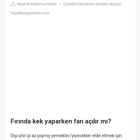
Kaynak kaldırma talebi
Cevabın tamamını burada okuyun:
|
hayatikolaylastirir.com
Fırında kek yaparken fan açılır mı?
Dışı çıtır içi az pişmiş yemekler/yiyecekler elde etmek için