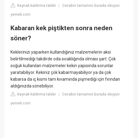
Kaynak kaldırma talebi
Cevabın tamamını burada okuyun:
|
yemek.com
Kabaran kek piştikten sonra neden
söner?
Keklerinizi yaparken kullandığınız malzemelerin aksi
belirtilmediği takdirde oda sıcaklığında olması şart. Çok
soğuk kullanılan malzemeler kekin yapısında sorunlar
yaratabiliyor. Kekiniz çok kabarmayabiliyor ya da çok
kabarsa da iç kısmı tam kıvamında pişmediği için fırından
aldığınızda sönebiliyor.
Kaynak kaldırma talebi
Cevabın tamamını burada okuyun:
|
yemek.com