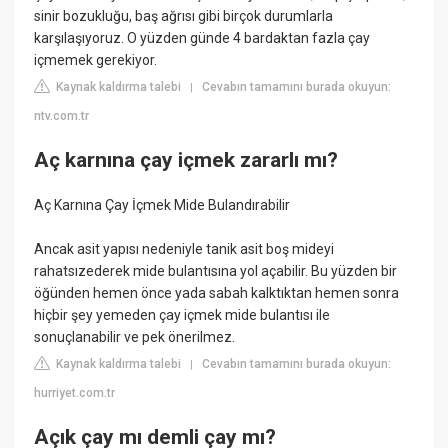
sinir bozukluğu, baş ağrısı gibi birçok durumlarla
karşılaşıyoruz. O yüzden günde 4 bardaktan fazla çay
içmemek gerekiyor.
Kaynak kaldırma talebi
Cevabın tamamını burada okuyun:
|
ntv.com.tr
Aç karnına çay içmek zararlı mı?
Aç Karnına Çay İçmek Mide Bulandırabilir
Ancak asit yapısı nedeniyle tanik asit boş mideyi
rahatsızederek mide bulantısına yol açabilir. Bu yüzden bir
öğünden hemen önce yada sabah kalktıktan hemen sonra
hiçbir şey yemeden çay içmek mide bulantısı ile
sonuçlanabilir ve pek önerilmez.
Kaynak kaldırma talebi
Cevabın tamamını burada okuyun:
|
hurriyet.com.tr
Açık çay mı demli çay mı?