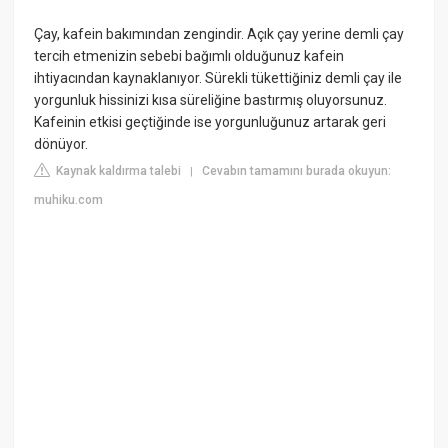
Çay, kafein bakımından zengindir. Açık çay yerine demli çay
tercih etmenizin sebebi bağımlı olduğunuz kafein
ihtiyacından kaynaklanıyor. Sürekli tükettiğiniz demli çay ile
yorgunluk hissinizi kısa süreliğine bastırmış oluyorsunuz.
Kafeinin etkisi geçtiğinde ise yorgunluğunuz artarak geri
dönüyor.
Kaynak kaldırma talebi
Cevabın tamamını burada okuyun:
|
muhiku.com