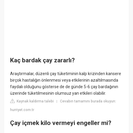
Kaç bardak çay zararlı?
Araştırmalar, düzenli çay tüketiminin kalp krizinden kansere
birçok hastalığın önlenmesi veya etkilerinin azaltılmasında
faydalı olduğunu gösterse de de günde 5-6 çay bardağının
üzerinde tüketilmesinin olumsuz yan etkileri olabilir.
Kaynak kaldırma talebi
Cevabın tamamını burada okuyun:
|
hurriyet.com.tr
Çay içmek kilo vermeyi engeller mi?