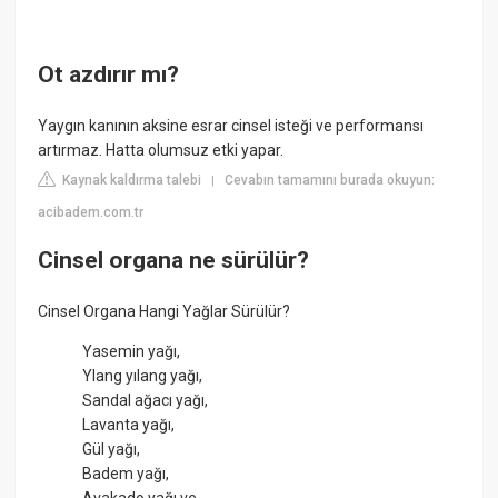
Ot azdırır mı?
Yaygın kanının aksine esrar cinsel isteği ve performansı
artırmaz. Hatta olumsuz etki yapar.
Kaynak kaldırma talebi
Cevabın tamamını burada okuyun:
|
acibadem.com.tr
Cinsel organa ne sürülür?
Cinsel Organa Hangi Yağlar Sürülür?
Yasemin yağı,
Ylang yılang yağı,
Sandal ağacı yağı,
Lavanta yağı,
Gül yağı,
Badem yağı,
Avakado yağı ve.