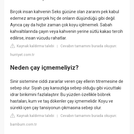
Birçok insan kahvenin Seks gücüne olan zararını pek kabul
edemez ama gerçek hiç de onların düşündüğü gibi değil.
Ayrıca çay da hiçbir zaman çok koyu içilmemeli. Sabah
kahvaltılarında çayın veya kahvenin yerine sütlü kakao tercih
edilirse, insan vücudu rahatlar.
Kaynak kaldırma talebi
Cevabın tamamını burada okuyun:
|
hurriyet.com.tr
Neden çay içmemeliyiz?
Sinir sistemine ciddi zararlar veren çay ellerin titremesine de
sebep olur. Siyah çay kansızlığa sebep olduğu gibi vücuttaki
idrar birikimini fazlalaştırır. Bu yüzden özellikle böbrek
hastaları, kum ve taş dökenler çay içmemelidir. Koyu ve
sürekli içen çay tansiyonun çıkmasına sebep olur.
Kaynak kaldırma talebi
Cevabın tamamını burada okuyun:
|
bambum.com.tr