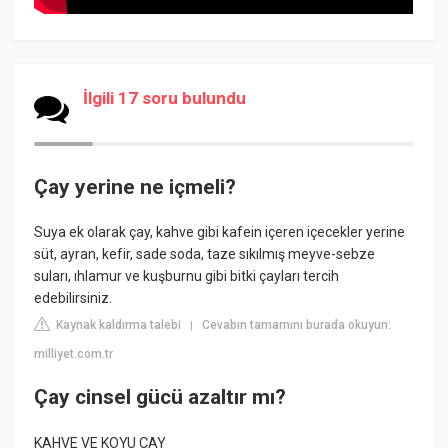
İlgili 17 soru bulundu
Çay yerine ne içmeli?
Suya ek olarak çay, kahve gibi kafein içeren içecekler yerine
süt, ayran, kefir, sade soda, taze sıkılmış meyve-sebze
suları, ıhlamur ve kuşburnu gibi bitki çayları tercih
edebilirsiniz.
Kaynak kaldırma talebi
Cevabın tamamını burada okuyun:
|
milliyet.com.tr
Çay cinsel gücü azaltır mı?
KAHVE VE KOYU ÇAY