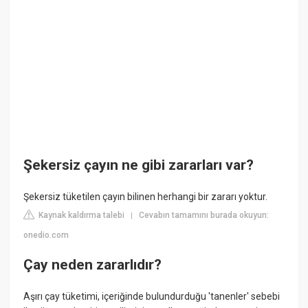
Şekersiz çayın ne gibi zararları var?
Şekersiz tüketilen çayın bilinen herhangi bir zararı yoktur.
Kaynak kaldırma talebi
Cevabın tamamını burada okuyun:
|
onedio.com
Çay neden zararlıdır?
Aşırı çay tüketimi, içeriğinde bulundurduğu 'tanenler' sebebi