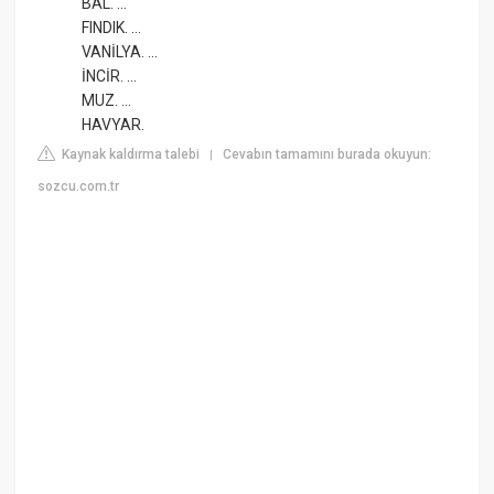
BAL. ...
FINDIK. ...
VANİLYA. ...
İNCİR. ...
MUZ. ...
HAVYAR.
Kaynak kaldırma talebi
Cevabın tamamını burada okuyun:
|
sozcu.com.tr