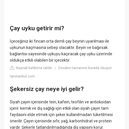
Çay uyku getirir mi?
İçeceğiniz iki fincan orta demli çay beynin uyarılması ile
uykunun kaçmasına sebep olacaktır. Beyin ve bağırsak
bağlantısı sayesinde uykuyu kaçıracak çay uyku üzerinde
oldukça etkili olabilen bir içecektir.
Kaynak kaldırma talebi
Cevabın tamamını burada okuyun:
|
npistanbul.com
Şekersiz çay neye iyi gelir?
Siyah çayın içerisinde tein, kafein, teofilin ve antioksidan
içerir. kemik ve diş sağlığı için etkili olan siyah çayın tam
faydasını elde etmek için şeker kullanılmadan tüketilmesi
önerilir. Çayın içerisinde sıfır, yağ, karbonhidrat ve protein
vardır. Şekerle tatlandırılmadığında diş yapısını korur.