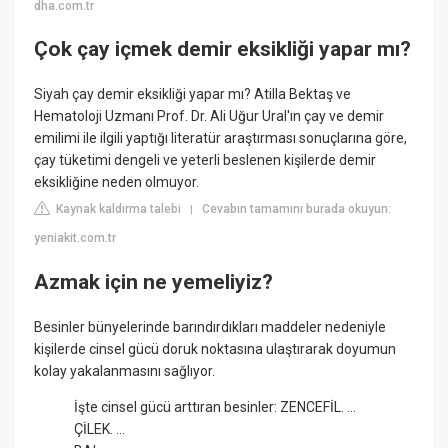
dha.com.tr
Çok çay içmek demir eksikliği yapar mı?
Siyah çay demir eksikliği yapar mı? Atilla Bektaş ve
Hematoloji Uzmanı Prof. Dr. Ali Uğur Ural'ın çay ve demir
emilimi ile ilgili yaptığı literatür araştırması sonuçlarına göre,
çay tüketimi dengeli ve yeterli beslenen kişilerde demir
eksikliğine neden olmuyor.
Kaynak kaldırma talebi
Cevabın tamamını burada okuyun:
|
yeniakit.com.tr
Azmak için ne yemeliyiz?
Besinler bünyelerinde barındırdıkları maddeler nedeniyle
kişilerde cinsel gücü doruk noktasına ulaştırarak doyumun
kolay yakalanmasını sağlıyor.
İşte cinsel gücü arttıran besinler: ZENCEFİL. ...
ÇİLEK. ...