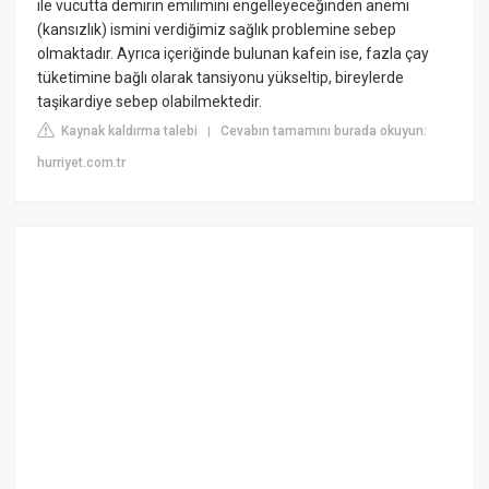
ile vücutta demirin emilimini engelleyeceğinden anemi
(kansızlık) ismini verdiğimiz sağlık problemine sebep
olmaktadır. Ayrıca içeriğinde bulunan kafein ise, fazla çay
tüketimine bağlı olarak tansiyonu yükseltip, bireylerde
taşikardiye sebep olabilmektedir.
Kaynak kaldırma talebi
Cevabın tamamını burada okuyun:
|
hurriyet.com.tr