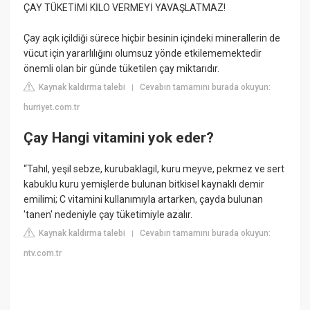
ÇAY TÜKETİMİ KİLO VERMEYİ YAVAŞLATMAZ!
Çay açık içildiği sürece hiçbir besinin içindeki minerallerin de
vücut için yararlılığını olumsuz yönde etkilememektedir
önemli olan bir günde tüketilen çay miktarıdır.
Kaynak kaldırma talebi
Cevabın tamamını burada okuyun:
|
hurriyet.com.tr
Çay Hangi vitamini yok eder?
“Tahıl, yeşil sebze, kurubaklagil, kuru meyve, pekmez ve sert
kabuklu kuru yemişlerde bulunan bitkisel kaynaklı demir
emilimi; C vitamini kullanımıyla artarken, çayda bulunan
'tanen' nedeniyle çay tüketimiyle azalır.
Kaynak kaldırma talebi
Cevabın tamamını burada okuyun:
|
ntv.com.tr