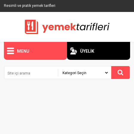
Resimli ve pratik yemek tarifleri
MENU
ÜYELİK