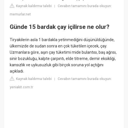
Kaynak kaldırma talebi
Cevabın tamamını burada okuyun:
|
memurlar.net
Günde 15 bardak çay içilirse ne olur?
Tiryakilerin asla 1 bardakla yetinmediğini düşünüldüğünde,
ülkemizde de sudan sonra en çok tüketilen içecek, çay.
Uzmanlara göre, aşırı çay tüketimi mide bulantısı, baş ağrısı,
sinir bozukluğu, kalpte çarpıntı, elde titreme, demir eksikliği,
kansızlık ve uykusuzluk gibi birçok soruna yol açtığını
açıkladı.
Kaynak kaldırma talebi
Cevabın tamamını burada okuyun:
|
yeniakit.com.tr