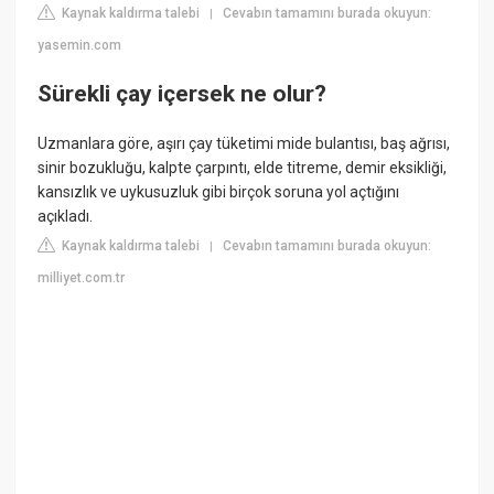
Kaynak kaldırma talebi
Cevabın tamamını burada okuyun:
|
yasemin.com
Sürekli çay içersek ne olur?
Uzmanlara göre, aşırı çay tüketimi mide bulantısı, baş ağrısı,
sinir bozukluğu, kalpte çarpıntı, elde titreme, demir eksikliği,
kansızlık ve uykusuzluk gibi birçok soruna yol açtığını
açıkladı.
Kaynak kaldırma talebi
Cevabın tamamını burada okuyun:
|
milliyet.com.tr