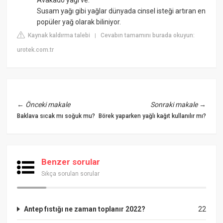
Susam yağı gibi yağlar dünyada cinsel isteği artıran en
popüler yağ olarak biliniyor.
Kaynak kaldırma talebi
Cevabın tamamını burada okuyun:
|
urotek.com.tr
←
Önceki makale
Sonraki makale
→
Baklava sıcak mı soğuk mu?
Börek yaparken yağlı kağıt kullanılır mı?
Benzer sorular
Sıkça sorulan sorular
Antep fıstığı ne zaman toplanır 2022?
22