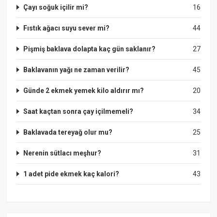
Çayı soğuk içilir mi?
16
Fıstık ağacı suyu sever mi?
44
Pişmiş baklava dolapta kaç gün saklanır?
27
Baklavanın yağı ne zaman verilir?
45
Günde 2 ekmek yemek kilo aldırır mı?
20
Saat kaçtan sonra çay içilmemeli?
34
Baklavada tereyağ olur mu?
25
Nerenin sütlacı meşhur?
31
1 adet pide ekmek kaç kalori?
43