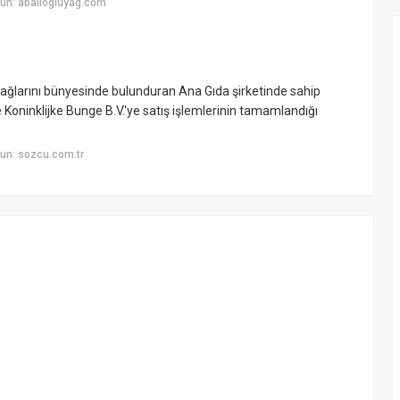
un: abaliogluyag.com
 yağlarını bünyesinde bulunduran Ana Gıda şirketinde sahip
 Koninklijke Bunge B.V.'ye satış işlemlerinin tamamlandığı
un: sozcu.com.tr