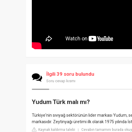
İlgili 39 soru bulundu
Soru cevap kısmı
Yudum Türk malı mı?
Türkiye'nin sıvıyağ sektörünün lider markası Yudum, se
markasıdır. Zeytinyağı üretimi ilk olarak 1975 yılında İs
Kaynak kaldırma talebi
Cevabın tamamını burada oku
|