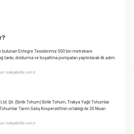
r?
inde bulunan Entegre Tesislerimiz 500 bin metrekare
ğ tankı, doldurma ve boşaltma pompaları yaptırılarak ilk adım
: trakyabirlik.com.tr
td. Şti. (Birlik Tohum) Birlik Tohum, Trakya Yağlı Tohumlar
lı Tohumlar Tarım Satış Kooperatifinin ortaklığı ile 20 Nisan
: trakyabirlik.com.tr