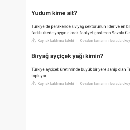
Yudum kime ait?
Türkiye'de perakende sıvıyağ sektörünün lider ve en b
farklı ülkede yaygın olarak faaliyet gösteren Savola Gı
Kaynak kaldırma talebi
Cevabın tamamını burada okuy
|
Biryağ ayçiçek yağı kimin?
Türkiye ayçiçek üretiminde büyük bir yere sahip olan Tra
topluyor.
Kaynak kaldırma talebi
Cevabın tamamını burada oku
|