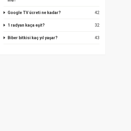
mu?
Google TV ücreti ne kadar?
42
1 radyan kaça eşit?
32
Biber bitkisi kaç yıl yaşar?
43