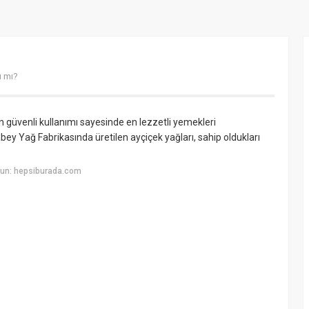
ı mı?
n güvenli kullanımı sayesinde en lezzetli yemekleri
bey Yağ Fabrikasında üretilen ayçiçek yağları, sahip oldukları
yun: hepsiburada.com