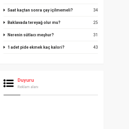
Saat kaçtan sonra çay içilmemeli?
34
Baklavada tereyağ olur mu?
25
Nerenin sütlacı meşhur?
31
1 adet pide ekmek kaç kalori?
43
Duyuru
Reklam alanı