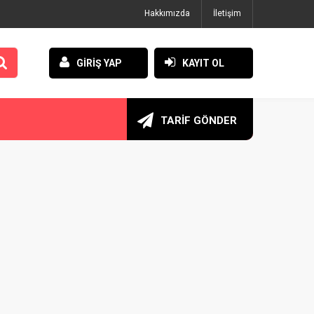
Hakkımızda
İletişim
GİRİŞ YAP
KAYIT OL
TARİF GÖNDER