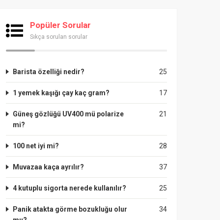
Popüler Sorular
Sıkça sorulan sorular
Barista özelliği nedir?
25
1 yemek kaşığı çay kaç gram?
17
Güneş gözlüğü UV400 mü polarize
21
mi?
100 net iyi mi?
28
Muvazaa kaça ayrılır?
37
4 kutuplu sigorta nerede kullanılır?
25
Panik atakta görme bozukluğu olur
34