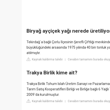
Biryağ ayçiçek yağı nerede üretiliyo
Tekirdağ`a bağlı Çorlu İlçesinin Şerefli Çiftliği mevki
büyüklüğündeki arsasında 1975 yılında 40 bin tonluk ya
atılmıştır.
Kaynak kaldırma talebi
Cevabın tamamını burada okuyun
|
Trakya Birlik kime ait?
Trakya Birlik Tohum Islah Üretim Sanayi ve Pazarlama L
Tarım Satış Kooperatifleri Birliği ve Birliğe bağlı 6 Yağ
2009`da kurulmuştur.
Kaynak kaldırma talebi
Cevabın tamamını burada okuyun
|