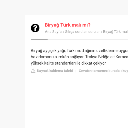
Biryağ Türk malı mı?
Ana Sayfa
»
Sıkça sorulan sorular
» Biryağ Türk mal
Biryağ ayçiçek yağı, Türk mutfağının özelliklerine uygu
hazırlamanıza imkân sağlıyor. Trakya Birliğe ait Karaca
yüksek kalite standartları ile dikkat çekiyor.
Kaynak kaldırma talebi
Cevabın tamamını burada oku
|