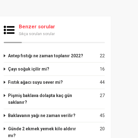
Benzer sorular
Sıkça sorulan sorular
Antep fıstığı ne zaman toplanır 2022?
22
Çayı soğuk içilir mi?
16
Fıstık ağacı suyu sever mi?
44
Pişmiş baklava dolapta kaç gün
27
saklanır?
Baklavanın yağı ne zaman verilir?
45
Günde 2 ekmek yemek kilo aldırır
20
mı?