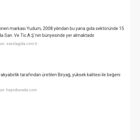
ilinen markası Yudum, 2008 yılından bu yana gıda sektöründe 15
da San. Ve Tic.A.Ş.'nin bünyesinde yer almaktadır.
un: savolagida.com.tr
kyabirlik tarafından üretilen Biryağ, yüksek kalitesi ile beğeni
yun: hepsiburada.com