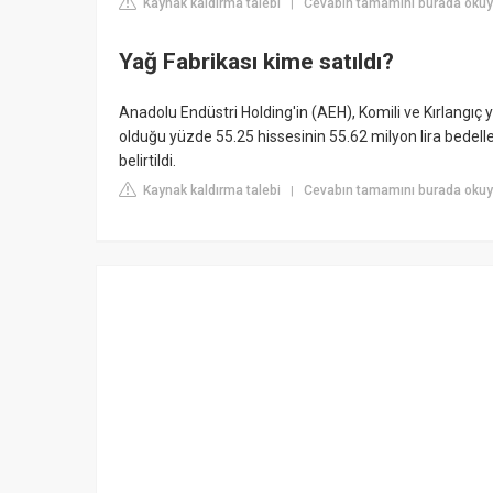
Kaynak kaldırma talebi
Cevabın tamamını burada okuy
|
Yağ Fabrikası kime satıldı?
Anadolu Endüstri Holding'in (AEH), Komili ve Kırlangıç
olduğu yüzde 55.25 hissesinin 55.62 milyon lira bedelle
belirtildi.
Kaynak kaldırma talebi
Cevabın tamamını burada okuy
|