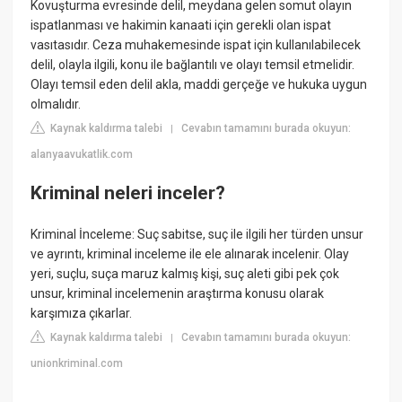
Kovuşturma evresinde delil, meydana gelen somut olayın
ispatlanması ve hakimin kanaati için gerekli olan ispat
vasıtasıdır. Ceza muhakemesinde ispat için kullanılabilecek
delil, olayla ilgili, konu ile bağlantılı ve olayı temsil etmelidir.
Olayı temsil eden delil akla, maddi gerçeğe ve hukuka uygun
olmalıdır.
Kaynak kaldırma talebi
Cevabın tamamını burada okuyun:
|
alanyaavukatlik.com
Kriminal neleri inceler?
Kriminal İnceleme: Suç sabitse, suç ile ilgili her türden unsur
ve ayrıntı, kriminal inceleme ile ele alınarak incelenir. Olay
yeri, suçlu, suça maruz kalmış kişi, suç aleti gibi pek çok
unsur, kriminal incelemenin araştırma konusu olarak
karşımıza çıkarlar.
Kaynak kaldırma talebi
Cevabın tamamını burada okuyun:
|
unionkriminal.com