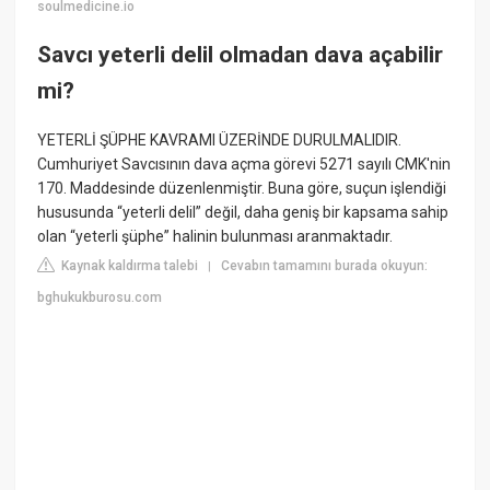
soulmedicine.io
Savcı yeterli delil olmadan dava açabilir
mi?
YETERLİ ŞÜPHE KAVRAMI ÜZERİNDE DURULMALIDIR.
Cumhuriyet Savcısının dava açma görevi 5271 sayılı CMK'nin
170. Maddesinde düzenlenmiştir. Buna göre, suçun işlendiği
hususunda “yeterli delil” değil, daha geniş bir kapsama sahip
olan “yeterli şüphe” halinin bulunması aranmaktadır.
Kaynak kaldırma talebi
Cevabın tamamını burada okuyun:
|
bghukukburosu.com