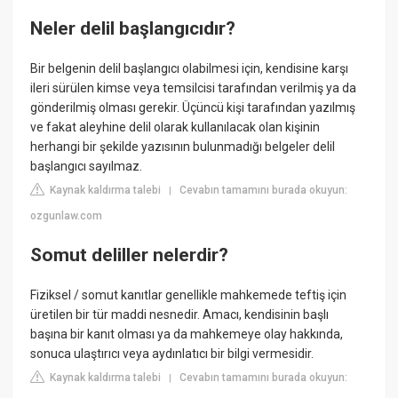
Neler delil başlangıcıdır?
Bir belgenin delil başlangıcı olabilmesi için, kendisine karşı
ileri sürülen kimse veya temsilcisi tarafından verilmiş ya da
gönderilmiş olması gerekir. Üçüncü kişi tarafından yazılmış
ve fakat aleyhine delil olarak kullanılacak olan kişinin
herhangi bir şekilde yazısının bulunmadığı belgeler delil
başlangıcı sayılmaz.
Kaynak kaldırma talebi
Cevabın tamamını burada okuyun:
|
ozgunlaw.com
Somut deliller nelerdir?
Fiziksel / somut kanıtlar genellikle mahkemede teftiş için
üretilen bir tür maddi nesnedir. Amacı, kendisinin başlı
başına bir kanıt olması ya da mahkemeye olay hakkında,
sonuca ulaştırıcı veya aydınlatıcı bir bilgi vermesidir.
Kaynak kaldırma talebi
Cevabın tamamını burada okuyun:
|