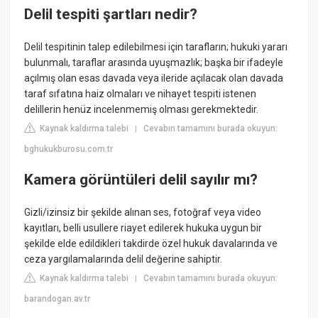
Delil tespiti şartları nedir?
Delil tespitinin talep edilebilmesi için tarafların; hukuki yararı
bulunmalı, taraflar arasında uyuşmazlık; başka bir ifadeyle
açılmış olan esas davada veya ileride açılacak olan davada
taraf sıfatına haiz olmaları ve nihayet tespiti istenen
delillerin henüz incelenmemiş olması gerekmektedir.
Kaynak kaldırma talebi
Cevabın tamamını burada okuyun:
|
bghukukburosu.com.tr
Kamera görüntüleri delil sayılır mı?
Gizli/izinsiz bir şekilde alınan ses, fotoğraf veya video
kayıtları, belli usullere riayet edilerek hukuka uygun bir
şekilde elde edildikleri takdirde özel hukuk davalarında ve
ceza yargılamalarında delil değerine sahiptir.
Kaynak kaldırma talebi
Cevabın tamamını burada okuyun:
|
barandogan.av.tr