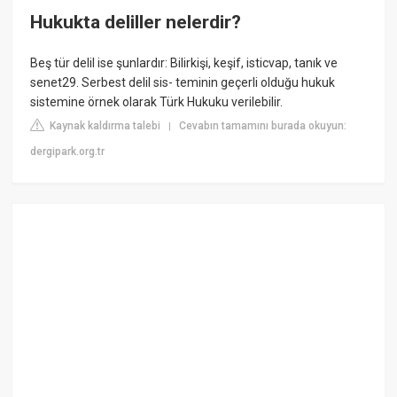
Hukukta deliller nelerdir?
Beş tür delil ise şunlardır: Bilirkişi, keşif, isticvap, tanık ve
senet29. Serbest delil sis- teminin geçerli olduğu hukuk
sistemine örnek olarak Türk Hukuku verilebilir.
Kaynak kaldırma talebi
Cevabın tamamını burada okuyun:
|
dergipark.org.tr