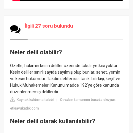
İlgili 27 soru bulundu
Neler delil olabilir?
Özetle, hakimin kesin deliller üzerinde takdir yetkisi yoktur.
Kesin deliller sınırlı sayıda sayılmış olup bunlar; senet, yemin
ve kesin hükümdür. Takdiri deliller ise; tanık, bilirkişi, keşif ve
Hukuk Muhakemeleri Kanunu madde 192'ye göre kanunda
düzenlenmemiş delillerdir.
Kaynak kaldırma talebi
Cevabın tamamını burada okuyun:
|
etkiavukatlik.com
Neler delil olarak kullanılabilir?