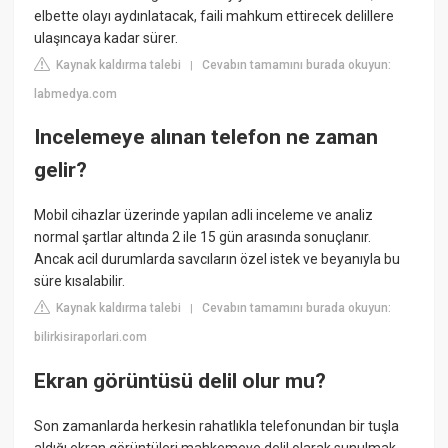
elbette olayı aydınlatacak, faili mahkum ettirecek delillere
ulaşıncaya kadar sürer.
Kaynak kaldırma talebi
Cevabın tamamını burada okuyun:
|
labmedya.com
Incelemeye alınan telefon ne zaman
gelir?
Mobil cihazlar üzerinde yapılan adli inceleme ve analiz
normal şartlar altında 2 ile 15 gün arasında sonuçlanır.
Ancak acil durumlarda savcıların özel istek ve beyanıyla bu
süre kısalabilir.
Kaynak kaldırma talebi
Cevabın tamamını burada okuyun:
|
bilirkisiraporlari.com
Ekran görüntüsü delil olur mu?
Son zamanlarda herkesin rahatlıkla telefonundan bir tuşla