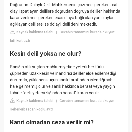
Doğrudan-Dolaylı Delil. Mahkemenin çözmesi gereken asıl
olayı ispatlayan delillere doğrudan doğruya deliller, hakkında
karar verilmesi gereken esas olaya bağlı olan yan olayları
açıklayan delillere ise dolaylı delil denilmektedir.
Kaynak kaldırma talebi
Cevabın tamamını burada okuyun:
|
lutfikurt.av.tr
Kesin delil yoksa ne olur?
Sanığın atılı suçtan mahkumiyetine yeterli her türlü
şüpheden uzak kesin ve inandırıcı deliller elde edilemediği
durumda, yüklenen suçun sanık tarafından işlendiği sabit
hale gelmemiş olur ve sanık hakkında beraat veya yaygın
tabirle “delil yetersizliğinden beraat” kararı verilir.
Kaynak kaldırma talebi
Cevabın tamamını burada okuyun:
|
seherkirbascanikoglu.av.tr
Kanıt olmadan ceza verilir mi?