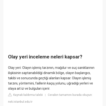
Olay yeri inceleme neleri kapsar?
Olay yeri: Olayın işleniş tarzının, mağdur ve suç sanıklarının
ilişkisinin saptanabildiği dinamik bölge, olayın başlangıcı,
takibi ve sonucunda geçtiği alanları kapsar. Olayın işleniş
tarzını, yöntemini, faillerin kaçış yolunu, uğradığı yerleri ve
olaya ait iz ve bulguları içerir.
Kaynak kaldırma talebi
Cevabın tamamını burada okuyun:
|
nek.istanbul.edu.tr