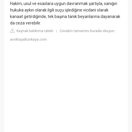
Hakim, usul ve esaslara uygun davranmak şartıyla, sanığın
hukuka aykırı olarak ilgili suçu işlediğine vicdani olarak
kanaat getirdiğinde, tek başına tanık beyanlarına dayanarak
da ceza verebilir.
Kaynak kaldırma talebi
Cevabın tamamını burada okuyun:
|
avoktayaltunkaya.com