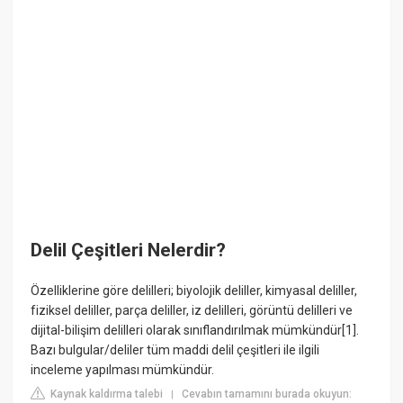
Delil Çeşitleri Nelerdir?
Özelliklerine göre delilleri; biyolojik deliller, kimyasal deliller,
fiziksel deliller, parça deliller, iz delilleri, görüntü delilleri ve
dijital-bilişim delilleri olarak sınıflandırılmak mümkündür[1].
Bazı bulgular/deliler tüm maddi delil çeşitleri ile ilgili
inceleme yapılması mümkündür.
Kaynak kaldırma talebi
Cevabın tamamını burada okuyun:
|