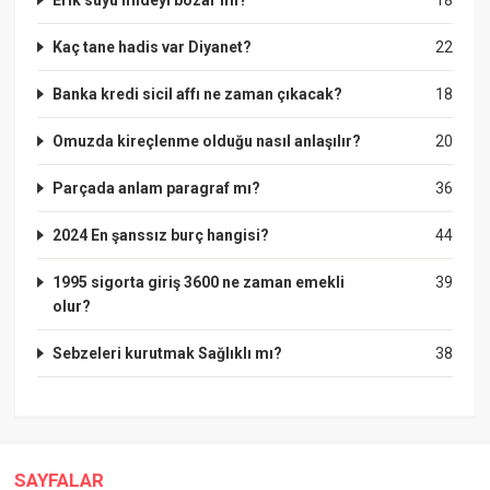
Kaç tane hadis var Diyanet?
22
Banka kredi sicil affı ne zaman çıkacak?
18
Omuzda kireçlenme olduğu nasıl anlaşılır?
20
Parçada anlam paragraf mı?
36
2024 En şanssız burç hangisi?
44
1995 sigorta giriş 3600 ne zaman emekli
39
olur?
Sebzeleri kurutmak Sağlıklı mı?
38
SAYFALAR