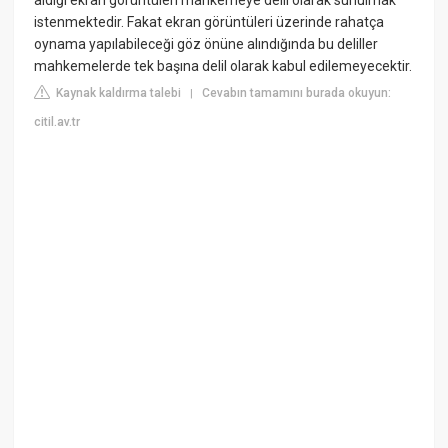
aldığı ekran görüntüleri mahkemeye delil olarak sunulmak
istenmektedir. Fakat ekran görüntüleri üzerinde rahatça
oynama yapılabileceği göz önüne alındığında bu deliller
mahkemelerde tek başına delil olarak kabul edilemeyecektir.
Kaynak kaldırma talebi
Cevabın tamamını burada okuyun:
|
citil.av.tr