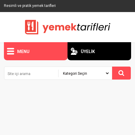
Resimli ve pratik yemek tarifleri
MENU
ÜYELİK