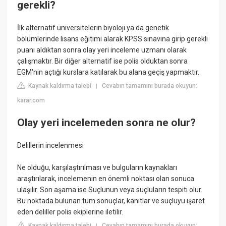
gerekli?
İlk alternatif üniversitelerin biyoloji ya da genetik
bölümlerinde lisans eğitimi alarak KPSS sınavına girip gerekli
puanı aldıktan sonra olay yeri inceleme uzmanı olarak
çalışmaktır. Bir diğer alternatif ise polis olduktan sonra
EGM'nin açtığı kurslara katılarak bu alana geçiş yapmaktır.
Kaynak kaldırma talebi
Cevabın tamamını burada okuyun:
|
karar.com
Olay yeri incelemeden sonra ne olur?
Delillerin incelenmesi
Ne olduğu, karşılaştırılması ve bulguların kaynakları
araştırılarak, incelemenin en önemli noktası olan sonuca
ulaşılır. Son aşama ise Suçlunun veya suçluların tespiti olur.
Bu noktada bulunan tüm sonuçlar, kanıtlar ve suçluyu işaret
eden deliller polis ekiplerine iletilir.
Kaynak kaldırma talebi
Cevabın tamamını burada okuyun:
|