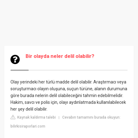
Bir olayda neler delil olabilir?
Olay yerindeki her türlü madde delil olabilir. Araştırmacı veya
soruşturmacı olayın oluşuna, suçun türüne, alanın durumuna
göre burada nelerin delil olabileceğini tahmin edebilmelidir.
Hakim, savcı ve polis için, olayı aydınlatmada kullanılabilecek
her şey delil olabilir.
Kaynak kaldırma talebi
Cevabın tamamını burada okuyun:
|
bilirkisiraporlari.com