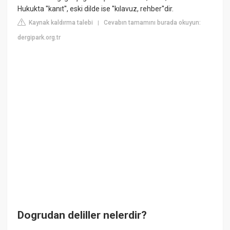
Hukukta ''kanıt'', eski dilde ise ''kılavuz, rehber''dir.
Kaynak kaldırma talebi
Cevabın tamamını burada okuyun:
|
dergipark.org.tr
Dogrudan deliller nelerdir?