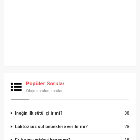
Popüler Sorular
Sıkça sorulan sorular
Ineğin ilk sütü içilir mi?
38
Laktozsuz süt bebeklere verilir mı?
28
Erik suyu mideyi bozar mı?
18