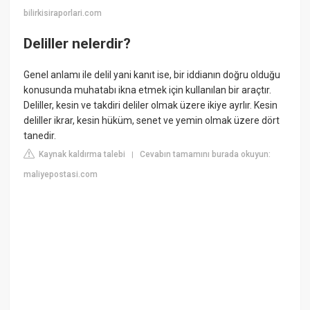
bilirkisiraporlari.com
Deliller nelerdir?
Genel anlamı ile delil yani kanıt ise, bir iddianın doğru olduğu
konusunda muhatabı ikna etmek için kullanılan bir araçtır.
Deliller, kesin ve takdiri deliler olmak üzere ikiye ayrlır. Kesin
deliller ikrar, kesin hüküm, senet ve yemin olmak üzere dört
tanedir.
Kaynak kaldırma talebi
Cevabın tamamını burada okuyun:
|
maliyepostasi.com