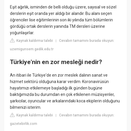
Eşit ağırlık, isminden de belli olduğu üzere, sayısal ve sözel
derslerin eşit oranda yer aldığı bir alandır. Bu alanı seçen
öğrenciler lise eğitimlerinin son iki yılında tüm bölümlerin
gördüğü ortak derslerin yanında TM dersleri üzerine
yoğunlaşırlar.
Kaynak kaldırma talebi
Cevabın tamamını burada okuyun:
|
uzemigunsem.gedik.edu.tr
Türkiye'nin en zor mesleği nedir?
An itibari ile Türkiye'de en zor meslek dalının sanat ve
hizmet sektörü olduğuna karar verdim. Koronavirüsün
hayatımızı etkilemeye başladığı ilk günden bugüne
baktığımızda bu durumdan en çok etkilenen müzisyenler,
şarkıcılar, oyuncular ve arkalarındaki koca ekiplerin olduğunu
bilmenizi isterim.
Kaynak kaldırma talebi
Cevabın tamamını burada okuyun:
|
gazetebirlik.com