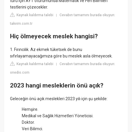
türü için AYT oturumunda Matematik ve Fen Bilimleri
testlerini çözecekler.
Kaynak kaldırma talebi
Cevabın tamamını burada okuyun:
|
takvim.com.tr
Hiç ölmeyecek meslek hangisi?
1. Fırıncılık. Az ekmek tüketsek de bunu
sıfırlayamayacağımıza göre bu meslek asla ölmeyecek.
Kaynak kaldırma talebi
Cevabın tamamını burada okuyun:
|
onedio.com
2023 hangi mesleklerin önü açık?
Geleceğin önü açık meslekleri 2023 yılı için şu şekilde:
Hemşire.
Medikal ve Sağlık Hizmetleri Yöneticisi.
Doktor.
Veri Bilimci.