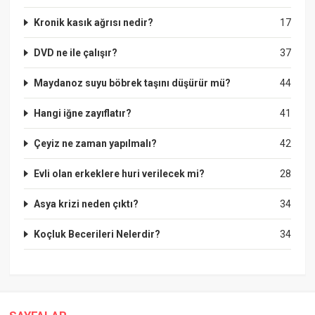
Kronik kasık ağrısı nedir?
17
DVD ne ile çalışır?
37
Maydanoz suyu böbrek taşını düşürür mü?
44
Hangi iğne zayıflatır?
41
Çeyiz ne zaman yapılmalı?
42
Evli olan erkeklere huri verilecek mi?
28
Asya krizi neden çıktı?
34
Koçluk Becerileri Nelerdir?
34