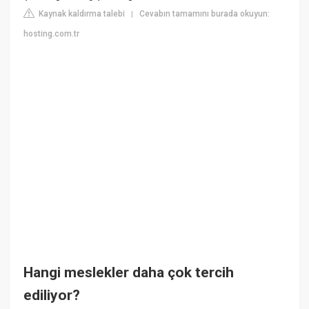
Kaynak kaldırma talebi
Cevabın tamamını burada okuyun:
|
hosting.com.tr
Hangi meslekler daha çok tercih
ediliyor?