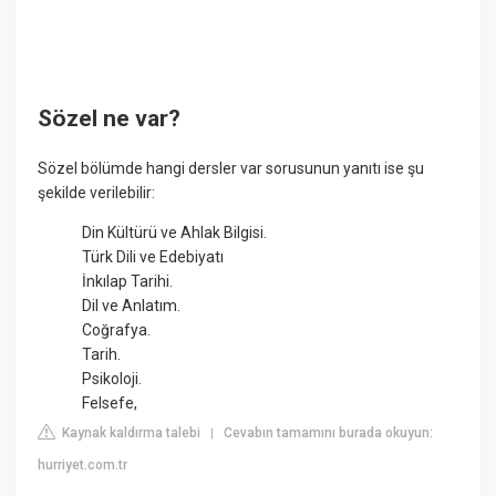
Sözel ne var?
Sözel bölümde hangi dersler var sorusunun yanıtı ise şu
şekilde verilebilir:
Din Kültürü ve Ahlak Bilgisi.
Türk Dili ve Edebiyatı
İnkılap Tarihi.
Dil ve Anlatım.
Coğrafya.
Tarih.
Psikoloji.
Felsefe,
Kaynak kaldırma talebi
Cevabın tamamını burada okuyun:
|
hurriyet.com.tr