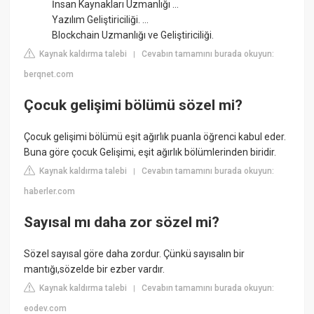
İnsan Kaynakları Uzmanlığı ...
Yazılım Geliştiriciliği. ...
Blockchain Uzmanlığı ve Geliştiriciliği.
Kaynak kaldırma talebi
Cevabın tamamını burada okuyun:
|
berqnet.com
Çocuk gelişimi bölümü sözel mi?
Çocuk gelişimi bölümü eşit ağırlık puanla öğrenci kabul eder.
Buna göre çocuk Gelişimi, eşit ağırlık bölümlerinden biridir.
Kaynak kaldırma talebi
Cevabın tamamını burada okuyun:
|
haberler.com
Sayısal mı daha zor sözel mi?
Sözel sayısal göre daha zordur. Çünkü sayısalın bir
mantığı,sözelde bir ezber vardır.
Kaynak kaldırma talebi
Cevabın tamamını burada okuyun:
|
eodev.com