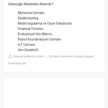
Geleceğin Meslekleri Nelerdir?
Aktüerya Uzmanı
Epidemiyolog.
Mobil Uygulama ve Oyun Geliştiricisi.
Finansal Yönetici.
Endüstriyel Veri Bilimci.
Robot Koordinasyon Uzmanı
IoT Uzmanı
Veri Dedektifi.
Kaynak kaldırma talebi
Cevabın tamamını burada okuyun:
|
mentalup.net