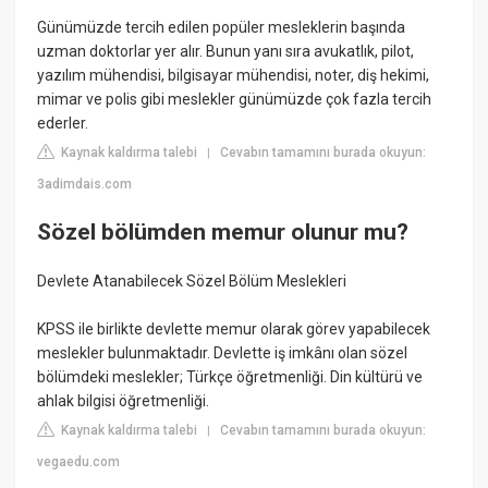
Günümüzde tercih edilen popüler mesleklerin başında
uzman doktorlar yer alır. Bunun yanı sıra avukatlık, pilot,
yazılım mühendisi, bilgisayar mühendisi, noter, diş hekimi,
mimar ve polis gibi meslekler günümüzde çok fazla tercih
ederler.
Kaynak kaldırma talebi
Cevabın tamamını burada okuyun:
|
3adimdais.com
Sözel bölümden memur olunur mu?
Devlete Atanabilecek Sözel Bölüm Meslekleri
KPSS ile birlikte devlette memur olarak görev yapabilecek
meslekler bulunmaktadır. Devlette iş imkânı olan sözel
bölümdeki meslekler; Türkçe öğretmenliği. Din kültürü ve
ahlak bilgisi öğretmenliği.
Kaynak kaldırma talebi
Cevabın tamamını burada okuyun:
|
vegaedu.com