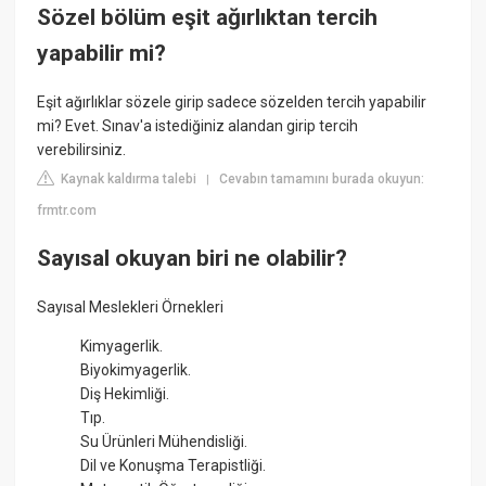
Sözel bölüm eşit ağırlıktan tercih
yapabilir mi?
Eşit ağırlıklar sözele girip sadece sözelden tercih yapabilir
mi? Evet. Sınav'a istediğiniz alandan girip tercih
verebilirsiniz.
Kaynak kaldırma talebi
Cevabın tamamını burada okuyun:
|
frmtr.com
Sayısal okuyan biri ne olabilir?
Sayısal Meslekleri Örnekleri
Kimyagerlik.
Biyokimyagerlik.
Diş Hekimliği.
Tıp.
Su Ürünleri Mühendisliği.
Dil ve Konuşma Terapistliği.