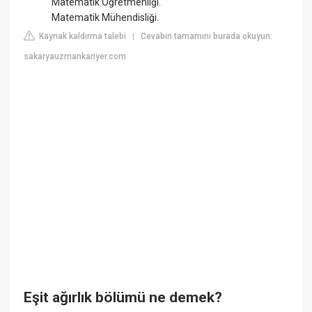
Matematik Öğretmenliği.
Matematik Mühendisliği.
Kaynak kaldırma talebi
Cevabın tamamını burada okuyun:
|
sakaryauzmankariyer.com
Eşit ağırlık bölümü ne demek?