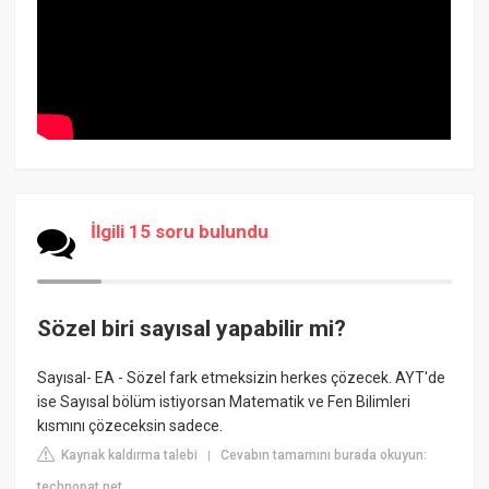
İlgili 15 soru bulundu
Sözel biri sayısal yapabilir mi?
Sayısal- EA - Sözel fark etmeksizin herkes çözecek. AYT'de
ise Sayısal bölüm istiyorsan Matematik ve Fen Bilimleri
kısmını çözeceksin sadece.
Kaynak kaldırma talebi
Cevabın tamamını burada okuyun:
|
technopat.net