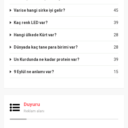
Varise hangi sirke iyi gelir?
45
Kaç renk LED var?
39
Hangi ülkede Kürt var?
28
Dünyada kaç tane para birimi var?
28
Un Kurdunda ne kadar protein var?
39
9 Eylül ne anlamı var?
15
Duyuru
Reklam alanı