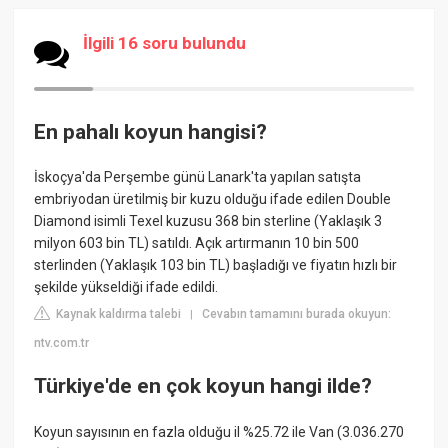
İlgili 16 soru bulundu
En pahalı koyun hangisi?
İskoçya'da Perşembe günü Lanark'ta yapılan satışta
embriyodan üretilmiş bir kuzu olduğu ifade edilen Double
Diamond isimli Texel kuzusu 368 bin sterline (Yaklaşık 3
milyon 603 bin TL) satıldı. Açık artırmanın 10 bin 500
sterlinden (Yaklaşık 103 bin TL) başladığı ve fiyatın hızlı bir
şekilde yükseldiği ifade edildi.
Kaynak kaldırma talebi
Cevabın tamamını burada okuyun:
|
ntv.com.tr
Türkiye'de en çok koyun hangi ilde?
Koyun sayısının en fazla olduğu il %25.72 ile Van (3.036.270