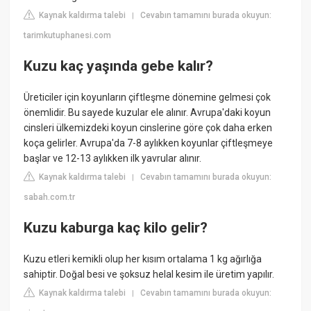
Kaynak kaldırma talebi
Cevabın tamamını burada okuyun:
|
tarimkutuphanesi.com
Kuzu kaç yaşında gebe kalır?
Üreticiler için koyunların çiftleşme dönemine gelmesi çok
önemlidir. Bu sayede kuzular ele alınır. Avrupa'daki koyun
cinsleri ülkemizdeki koyun cinslerine göre çok daha erken
koça gelirler. Avrupa'da 7-8 aylıkken koyunlar çiftleşmeye
başlar ve 12-13 aylıkken ilk yavrular alınır.
Kaynak kaldırma talebi
Cevabın tamamını burada okuyun:
|
sabah.com.tr
Kuzu kaburga kaç kilo gelir?
Kuzu etleri kemikli olup her kısım ortalama 1 kg ağırlığa
sahiptir. Doğal besi ve şoksuz helal kesim ile üretim yapılır.
Kaynak kaldırma talebi
Cevabın tamamını burada okuyun:
|