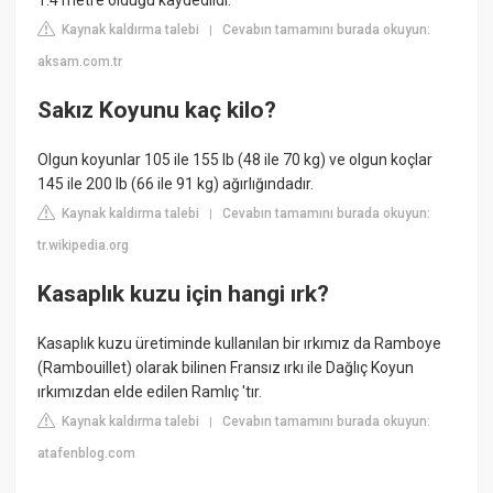
1.4 metre olduğu kaydedildi.
Kaynak kaldırma talebi
Cevabın tamamını burada okuyun:
|
aksam.com.tr
Sakız Koyunu kaç kilo?
Olgun koyunlar 105 ile 155 lb (48 ile 70 kg) ve olgun koçlar
145 ile 200 lb (66 ile 91 kg) ağırlığındadır.
Kaynak kaldırma talebi
Cevabın tamamını burada okuyun:
|
tr.wikipedia.org
Kasaplık kuzu için hangi ırk?
Kasaplık kuzu üretiminde kullanılan bir ırkımız da Ramboye
(Rambouillet) olarak bilinen Fransız ırkı ile Dağlıç Koyun
ırkımızdan elde edilen Ramlıç 'tır.
Kaynak kaldırma talebi
Cevabın tamamını burada okuyun:
|
atafenblog.com