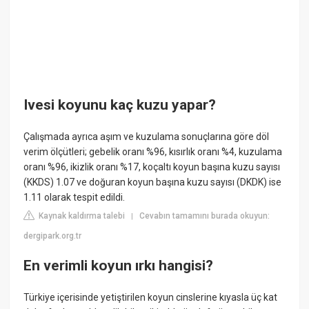
Ivesi koyunu kaç kuzu yapar?
Çalışmada ayrıca aşım ve kuzulama sonuçlarına göre döl
verim ölçütleri; gebelik oranı %96, kısırlık oranı %4, kuzulama
oranı %96, ikizlik oranı %17, koçaltı koyun başına kuzu sayısı
(KKDS) 1.07 ve doğuran koyun başına kuzu sayısı (DKDK) ise
1.11 olarak tespit edildi.
Kaynak kaldırma talebi
Cevabın tamamını burada okuyun:
|
dergipark.org.tr
En verimli koyun ırkı hangisi?
Türkiye içerisinde yetiştirilen koyun cinslerine kıyasla üç kat