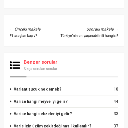
←
Önceki makale
Sonraki makale
→
F1 araçları kaç v?
Türkiye'nin en yaşanabilir ili hangisi?
Benzer sorular
Sıkça sorulan sorular
Variant sucuk ne demek?
18
Varise hangi meyve iyi gelir?
44
Varise hangi sebzeler iyi gelir?
33
Varis için üzüm çekirdeği nasıl kullanılır?
37