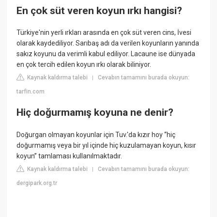
En çok süt veren koyun ırkı hangisi?
Türkiye'nin yerli ırkları arasında en çok süt veren cins, İvesi
olarak kaydediliyor. Sarıbaş adı da verilen koyunların yanında
sakız koyunu da verimli kabul ediliyor. Lacaune ise dünyada
en çok tercih edilen koyun ırkı olarak biliniyor.
Kaynak kaldırma talebi
Cevabın tamamını burada okuyun:
|
tarfin.com
Hiç doğurmamış koyuna ne denir?
Doğurgan olmayan koyunlar için Tuv.'da kızır hoy “hiç
doğurmamış veya bir yıl içinde hiç kuzulamayan koyun, kısır
koyun” tamlaması kullanılmaktadır.
Kaynak kaldırma talebi
Cevabın tamamını burada okuyun:
|
dergipark.org.tr