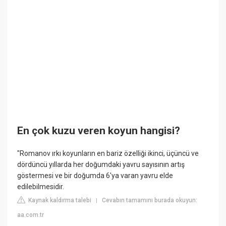
En çok kuzu veren koyun hangisi?
"Romanov ırkı koyunların en bariz özelliği ikinci, üçüncü ve
dördüncü yıllarda her doğumdaki yavru sayısının artış
göstermesi ve bir doğumda 6'ya varan yavru elde
edilebilmesidir.
Kaynak kaldırma talebi
Cevabın tamamını burada okuyun:
|
aa.com.tr