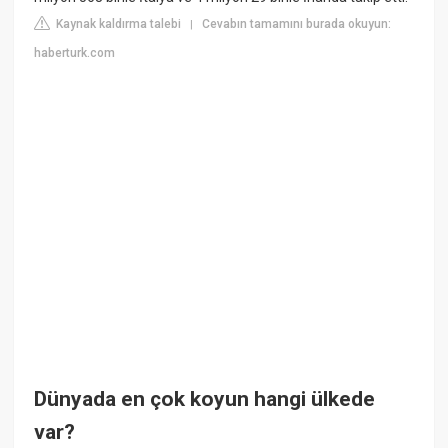
Kaynak kaldırma talebi
Cevabın tamamını burada okuyun:
|
haberturk.com
Dünyada en çok koyun hangi ülkede
var?