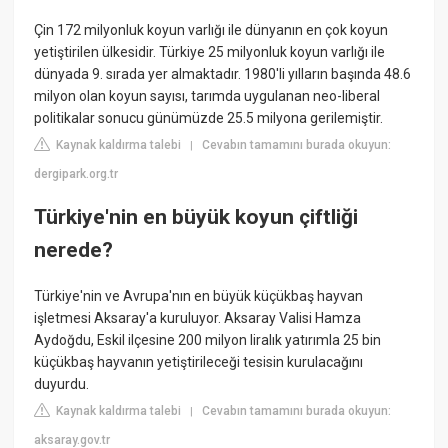
Çin 172 milyonluk koyun varlığı ile dünyanın en çok koyun
yetiştirilen ülkesidir. Türkiye 25 milyonluk koyun varlığı ile
dünyada 9. sırada yer almaktadır. 1980'li yılların başında 48.6
milyon olan koyun sayısı, tarımda uygulanan neo-liberal
politikalar sonucu günümüzde 25.5 milyona gerilemiştir.
Kaynak kaldırma talebi
Cevabın tamamını burada okuyun:
|
dergipark.org.tr
Türkiye'nin en büyük koyun çiftliği
nerede?
Türkiye'nin ve Avrupa'nın en büyük küçükbaş hayvan
işletmesi Aksaray'a kuruluyor. Aksaray Valisi Hamza
Aydoğdu, Eskil ilçesine 200 milyon liralık yatırımla 25 bin
küçükbaş hayvanın yetiştirileceği tesisin kurulacağını
duyurdu.
Kaynak kaldırma talebi
Cevabın tamamını burada okuyun:
|
aksaray.gov.tr