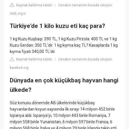
Kaynak kaldırma talebi
Cevabın tamamını burada okuyun:
|
istib.org.tr
Türkiye'de 1 kilo kuzu eti kaç para?
1 kg Kuzu Kuşbaşı: 390 TL, 1 kg Kuzu Pirzola: 400 TL ve 1 kg
Kuzu Gerdan: 350 TL'dir. 1 kg kıyma kaç TL? Kasaplarda 1 kg
kıyma fiyatı 340,00 TL'dir.
Kaynak kaldırma talebi
Cevabın tamamını burada okuyun:
|
karekod.org
Dünyada en çok küçükbaş hayvan hangi
ülkede?
Söz konusu dönemde AB ülkelerinde küçükbaş
hayvanlardan koyun sayısında ilk sırayı 14 milyon 452 binle
İspanya aldı. İspanya'yı, 10 milyon 443 binle Romanya, 7
milyon 558 binle Yunanistan, 6 milyon 597 binle Fransa, 6
milyon 568 binle İtalya ve 4 milyon 29 binle İrlanda takip etti.