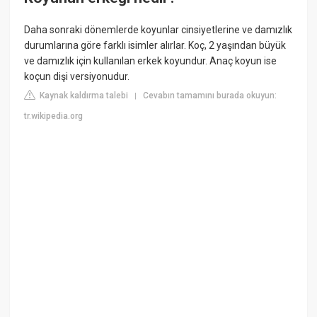
Daha sonraki dönemlerde koyunlar cinsiyetlerine ve damızlık
durumlarına göre farklı isimler alırlar. Koç, 2 yaşından büyük
ve damızlık için kullanılan erkek koyundur. Anaç koyun ise
koçun dişi versiyonudur.
Kaynak kaldırma talebi
Cevabın tamamını burada okuyun:
|
tr.wikipedia.org