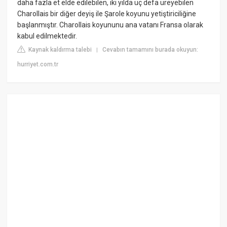
daha fazla et elde edilebilen, iki yılda üç defa üreyebilen
Charollais bir diğer deyiş ile Şarole koyunu yetiştiriciliğine
başlanmıştır. Charollais koyununu ana vatanı Fransa olarak
kabul edilmektedir.
Kaynak kaldırma talebi
Cevabın tamamını burada okuyun:
|
hurriyet.com.tr