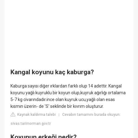
Kangal koyunu kaç kaburga?
Kaburga sayısı diğer ırklardan farklı olup 14 adettir. Kangal
koyunu yağlı kuyruklu bir koyun olup,kuyruk ağırlığı ortalama
5-7 kg civarındadır.ince olan kuyruk ucu,yağlı olan esas
kısmın üzerin- de 'S' seklinde bir kıvrım oluşturur.
Kaynak kaldırma talebi
Cevabın tamamını burada okuyun:
|
sivas.tarimorman.gov.tr
Koyunun erkeği nedir?