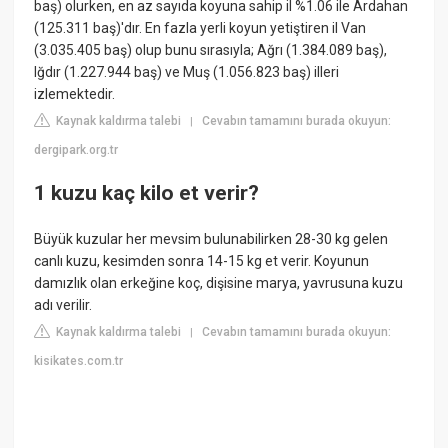
baş) olurken, en az sayıda koyuna sahip il %1.06 ile Ardahan
(125.311 baş)'dır. En fazla yerli koyun yetiştiren il Van
(3.035.405 baş) olup bunu sırasıyla; Ağrı (1.384.089 baş),
Iğdır (1.227.944 baş) ve Muş (1.056.823 baş) illeri
izlemektedir.
Kaynak kaldırma talebi
Cevabın tamamını burada okuyun:
|
dergipark.org.tr
1 kuzu kaç kilo et verir?
Büyük kuzular her mevsim bulunabilirken 28-30 kg gelen
canlı kuzu, kesimden sonra 14-15 kg et verir. Koyunun
damızlık olan erkeğine koç, dişisine marya, yavrusuna kuzu
adı verilir.
Kaynak kaldırma talebi
Cevabın tamamını burada okuyun:
|
kisikates.com.tr