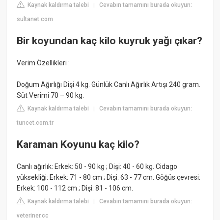
Kaynak kaldırma talebi
Cevabın tamamını burada okuyun:
|
sultanet.com
Bir koyundan kaç kilo kuyruk yağı çıkar?
Verim Özellikleri :
Doğum Ağırlığı Dişi 4 kg. Günlük Canlı Ağırlık Artışı 240 gram.
Süt Verimi 70 – 90 kg.
Kaynak kaldırma talebi
Cevabın tamamını burada okuyun:
|
tuncet.com.tr
Karaman Koyunu kaç kilo?
Canlı ağırlık: Erkek: 50 - 90 kg ; Dişi: 40 - 60 kg. Cidago
yüksekliği: Erkek: 71 - 80 cm ; Dişi: 63 - 77 cm. Göğüs çevresi:
Erkek: 100 - 112 cm ; Dişi: 81 - 106 cm.
Kaynak kaldırma talebi
Cevabın tamamını burada okuyun:
|
veteriner.cc