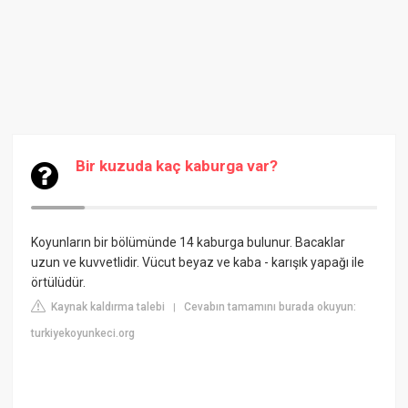
Bir kuzuda kaç kaburga var?
Koyunların bir bölümünde 14 kaburga bulunur. Bacaklar
uzun ve kuvvetlidir. Vücut beyaz ve kaba - karışık yapağı ile
örtülüdür.
Kaynak kaldırma talebi
Cevabın tamamını burada okuyun:
|
turkiyekoyunkeci.org