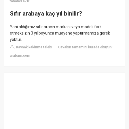
tahanci.av.tr
Sıfır arabaya kaç yıl binilir?
Yani aldığımız sıfır aracın markası veya modeli fark
etmeksizin 3 yıl boyunca muayene yaptırmamıza gerek
yoktur.
Kaynak kaldırma talebi
Cevabın tamamını burada okuyun:
|
arabam.com