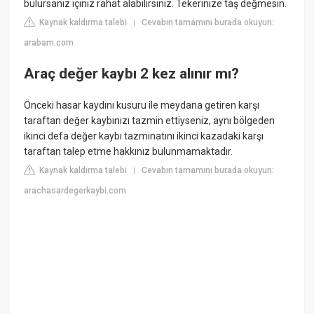
bulursanız içiniz rahat alabilirsiniz. Tekerinize taş değmesin.
Kaynak kaldırma talebi
Cevabın tamamını burada okuyun:
|
arabam.com
Araç değer kaybı 2 kez alınır mı?
Önceki hasar kaydını kusuru ile meydana getiren karşı
taraftan değer kaybınızı tazmin ettiyseniz, aynı bölgeden
ikinci defa değer kaybı tazminatını ikinci kazadaki karşı
taraftan talep etme hakkınız bulunmamaktadır.
Kaynak kaldırma talebi
Cevabın tamamını burada okuyun:
|
arachasardegerkaybi.com