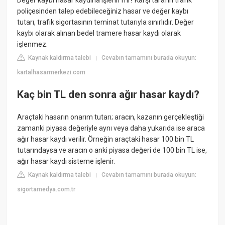
Değer kaybı hasar kaydına işlenir mi? Karşı tarafın trafik
poliçesinden talep edebileceğiniz hasar ve değer kaybı
tutarı, trafik sigortasının teminat tutarıyla sınırlıdır. Değer
kaybı olarak alınan bedel tramere hasar kaydı olarak
işlenmez.
Kaynak kaldırma talebi
Cevabın tamamını burada okuyun:
|
kartalhasarmerkezi.com
Kaç bin TL den sonra ağır hasar kaydı?
Araçtaki hasarın onarım tutarı; aracın, kazanın gerçekleştiği
zamanki piyasa değeriyle aynı veya daha yukarıda ise araca
ağır hasar kaydı verilir. Örneğin araçtaki hasar 100 bin TL
tutarındaysa ve aracın o anki piyasa değeri de 100 bin TL ise,
ağır hasar kaydı sisteme işlenir.
Kaynak kaldırma talebi
Cevabın tamamını burada okuyun:
|
sigortamedya.com.tr