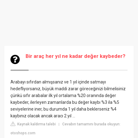
Bir araç her yıl ne kadar değer kaybeder?
Arabayı sıfırdan almışsanız ve 1 yıl içinde satmayı
hedefliyorsanız, büyük maddi zarar göreceğinizi bilmelisiniz
çünkü sıfır arabalar ilk yıl ortalama %20 oranında değer
kaybeder, ilerleyen zamanlarda bu değer kaybı %3 ila %5
seviyelerine iner, bu durumda 1 yıl daha beklerseniz %4
kaybınız olacak ancak aracı 2 yıl ...
Kaynak kaldırma talebi
Cevabın tamamını burada okuyun:
|
otoshops.com