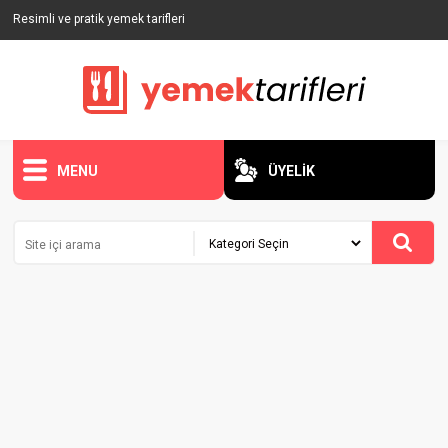
Resimli ve pratik yemek tarifleri
MENU
ÜYELİK