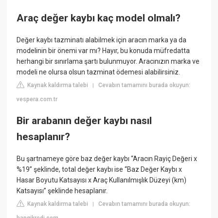
Araç değer kaybı kaç model olmalı?
Değer kaybı tazminatı alabilmek için aracın marka ya da
modelinin bir önemi var mı? Hayır, bu konuda müfredatta
herhangi bir sınırlama şartı bulunmuyor. Aracınızın marka ve
modeli ne olursa olsun tazminat ödemesi alabilirsiniz.
Kaynak kaldırma talebi
Cevabın tamamını burada okuyun:
|
vespera.com.tr
Bir arabanın değer kaybı nasıl
hesaplanır?
Bu şartnameye göre baz değer kaybı “Aracın Rayiç Değeri x
%19” şeklinde, total değer kaybı ise “Baz Değer Kaybı x
Hasar Boyutu Katsayısı x Araç Kullanılmışlık Düzeyi (km)
Katsayısı” şeklinde hesaplanır.
Kaynak kaldırma talebi
Cevabın tamamını burada okuyun:
|