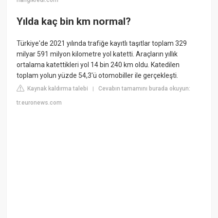
hangikredi.com
Yılda kaç bin km normal?
Türkiye'de 2021 yılında trafiğe kayıtlı taşıtlar toplam 329
milyar 591 milyon kilometre yol katetti. Araçların yıllık
ortalama katettikleri yol 14 bin 240 km oldu. Katedilen
toplam yolun yüzde 54,3'ü otomobiller ile gerçekleşti.
Kaynak kaldırma talebi
Cevabın tamamını burada okuyun:
|
tr.euronews.com