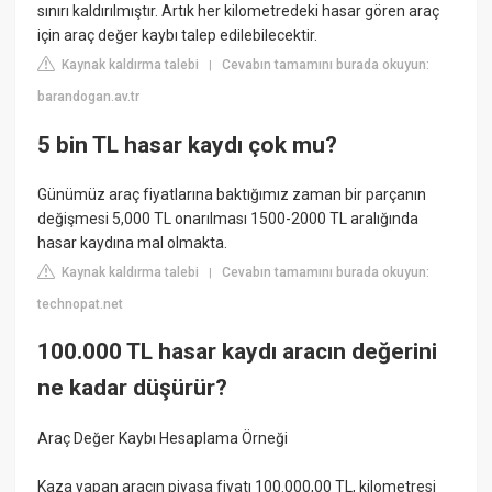
sınırı kaldırılmıştır. Artık her kilometredeki hasar gören araç
için araç değer kaybı talep edilebilecektir.
Kaynak kaldırma talebi
Cevabın tamamını burada okuyun:
|
barandogan.av.tr
5 bin TL hasar kaydı çok mu?
Günümüz araç fiyatlarına baktığımız zaman bir parçanın
değişmesi 5,000 TL onarılması 1500-2000 TL aralığında
hasar kaydına mal olmakta.
Kaynak kaldırma talebi
Cevabın tamamını burada okuyun:
|
technopat.net
100.000 TL hasar kaydı aracın değerini
ne kadar düşürür?
Araç Değer Kaybı Hesaplama Örneği
Kaza yapan aracın piyasa fiyatı 100.000,00 TL, kilometresi