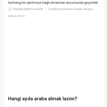
herhangi bir işletmeye bağlı olmaması durumunda geçerlidir.
Kaynak kaldırma talebi
Cevabın tamamını burada okuyun:
|
cetas.com.tr
Hangi ayda araba almak lazım?