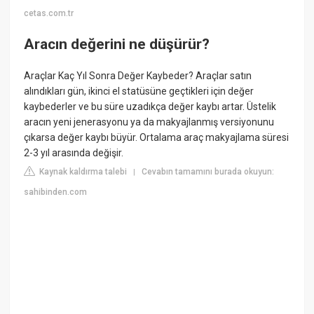
cetas.com.tr
Aracın değerini ne düşürür?
Araçlar Kaç Yıl Sonra Değer Kaybeder? Araçlar satın
alındıkları gün, ikinci el statüsüne geçtikleri için değer
kaybederler ve bu süre uzadıkça değer kaybı artar. Üstelik
aracın yeni jenerasyonu ya da makyajlanmış versiyonunu
çıkarsa değer kaybı büyür. Ortalama araç makyajlama süresi
2-3 yıl arasında değişir.
Kaynak kaldırma talebi
Cevabın tamamını burada okuyun:
|
sahibinden.com