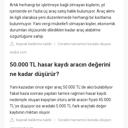
Artık herhangi bir işletmeye bağlı olmayan kişilerin, yıl
içerisinde en fazla üç araç satış hakkı bulunuyor. Araç alımı
ile ilgili olaraksa yeni düzenlemede herhangi bir kısıtlama
bulunmuyor. Yani vergi mükellefi olmayan kişiler, ekonomik
durumları ölçüsünde diledikleri kadar araç alabilme
özgürlüğüne sahip.
Kaynak kaldırma talebi
Cevabın tamamını burada okuyun:
|
araba.com
50.000 TL hasar kaydı aracın değerini
ne kadar düşürür?
Yani kazadan önce eğer araç 50.000 TL'de alıcı bulabiliyor
fakat kaza sonrası yapılan tamire rağmen hasar kaydı
nedeniyle oluşan kayıptan ötürü artık aracın fiyatı 45.000
TL'ye düşüyor ise aradaki 5.000 TL fark araçtaki değer
kaybının miktarı oluyor.
Kaynak kaldırma talebi
Cevabın tamamını burada okuyun:
|