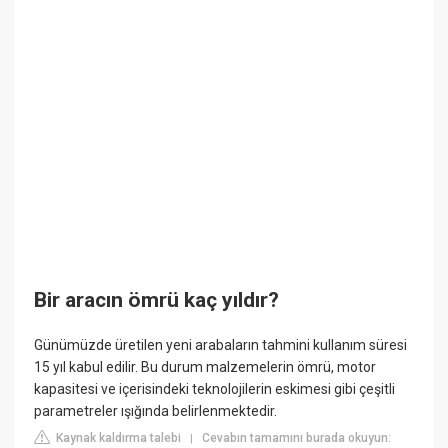
Bir aracın ömrü kaç yıldır?
Günümüzde üretilen yeni arabaların tahmini kullanım süresi
15 yıl kabul edilir. Bu durum malzemelerin ömrü, motor
kapasitesi ve içerisindeki teknolojilerin eskimesi gibi çeşitli
parametreler ışığında belirlenmektedir.
Kaynak kaldırma talebi
Cevabın tamamını burada okuyun:
|