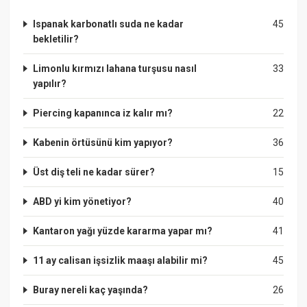
Ispanak karbonatlı suda ne kadar
45
bekletilir?
Limonlu kırmızı lahana turşusu nasıl
33
yapılır?
Piercing kapanınca iz kalır mı?
22
Kabenin örtüsünü kim yapıyor?
36
Üst diş teli ne kadar sürer?
15
ABD yi kim yönetiyor?
40
Kantaron yağı yüzde kararma yapar mı?
41
11 ay calisan işsizlik maaşı alabilir mi?
45
Buray nereli kaç yaşında?
26