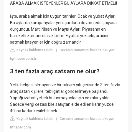
ARABA ALMAK İSTEYENLER BU AYLARA DİKKAT ETMELİ!
İşte, araba almak için uygun tarihler: Ocak ve Şubat Ayları:
Bu aylarda kampanyalar yeni şartlarla devam eder, piyasa
durgundur. Mart, Nisan ve Mayıs Ayları: Piyasanın en
hareketli zamanı olarak bilinir. Fiyatlar yükselir, aracını
satmak isteyenler için doğru zamandır.
Kaynak kaldırma talebi
Cevabın tamamını burada okuyun:
|
tgrthaber.com.tr
3 ten fazla araç satsam ne olur?
Yetki belgesi olmayan ve bir takvim yılı içerisinde 3'ten fazla
araç satan kişilere, tebligatlar gönderilmeye başlandı.
Yaptığı izahat yeterli bulunmayanlar için cezalar yolda.
Sadece vergi cezası bile satıştan elde edilen karın yüzde
40'ına kadar kesilebilecek.
Kaynak kaldırma talebi
Cevabın tamamını burada okuyun:
|
trthaber.com