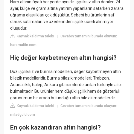
Ham altının fiyatı her yerde aynıdır. işçiliksiz altın denilen 24
ayar, külçe ve gram altına yatırım yapanların satarken zarara
uğrama olasılıkları çok düşüktür. Sebebi bu ürünlerin saf
olarak satılmaları ve üzerlerinden işçilik ücreti alınmıyor
oluşudur.
Kaynak kaldırma talebi
Cevabın tamamını burada okuyun:
|
haremaltin.com
Hiç değer kaybetmeyen altın hangisi?
Düz işçiliksiz ve burma modellleri, değer kaybetmeyen altın
bilezik modelleridir. Burma bilezik modelleri; Trabzon,
Adana, ikili, halep, Ankara gibi isimlerde anılan türleriyle alıcı
bulmaktadır. Bu ürünler hem düşük işçilik hem de gösterişli
görünümün bir arada bulunduğu altın bilezik modellerdir.
Kaynak kaldırma talebi
Cevabın tamamını burada okuyun:
|
miladgold.com
En çok kazandıran altın hangisi?