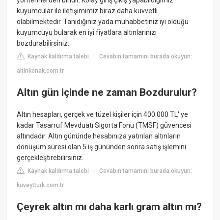
yöntemlerden biridir. Kolay giriş çıkış yapabildiğimiz
kuyumcular ile iletişimimiz biraz daha kuvvetli
olabilmektedir. Tanıdığınız yada muhabbetiniz iyi olduğu
kuyumcuyu bularak en iyi fiyatlara altınlarınızı
bozdurabilirsiniz.
Kaynak kaldırma talebi
Cevabın tamamını burada okuyun:
|
altinkonak.com.tr
Altın gün içinde ne zaman Bozdurulur?
Altın hesapları, gerçek ve tüzel kişiler için 400.000 TL' ye
kadar Tasarruf Mevduatı Sigorta Fonu (TMSF) güvencesi
altındadır. Altın gününde hesabınıza yatırılan altınların
dönüşüm süresi olan 5 iş gününden sonra satış işlemini
gerçekleştirebilirsiniz.
Kaynak kaldırma talebi
Cevabın tamamını burada okuyun:
|
kuveytturk.com.tr
Çeyrek altın mı daha karlı gram altın mı?