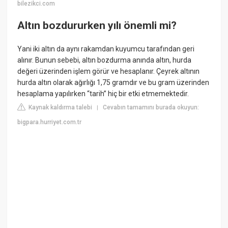
bilezikci.com
Altın bozdururken yılı önemli mi?
Yani iki altın da aynı rakamdan kuyumcu tarafından geri
alınır. Bunun sebebi, altın bozdurma anında altın, hurda
değeri üzerinden işlem görür ve hesaplanır. Çeyrek altının
hurda altın olarak ağırlığı 1,75 gramdır ve bu gram üzerinden
hesaplama yapılırken “tarih” hiç bir etki etmemektedir.
Kaynak kaldırma talebi
Cevabın tamamını burada okuyun:
|
bigpara.hurriyet.com.tr