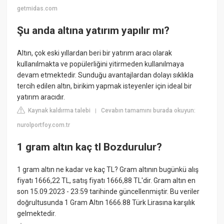
getmidas.com
Şu anda altına yatırım yapılır mı?
Altın, çok eski yıllardan beri bir yatırım aracı olarak
kullanılmakta ve popülerliğini yitirmeden kullanılmaya
devam etmektedir. Sunduğu avantajlardan dolayı sıklıkla
tercih edilen altın, birikim yapmak isteyenler için ideal bir
yatırım aracıdır.
Kaynak kaldırma talebi
Cevabın tamamını burada okuyun:
|
nurolportfoy.com.tr
1 gram altın kaç tl Bozdurulur?
1 gram altın ne kadar ve kaç TL? Gram altının bugünkü alış
fiyatı 1666,22 TL, satış fiyatı 1666,88 TL'dir. Gram altın en
son 15.09.2023 - 23:59 tarihinde güncellenmiştir. Bu veriler
doğrultusunda 1 Gram Altın 1666.88 Türk Lirasına karşılık
gelmektedir.