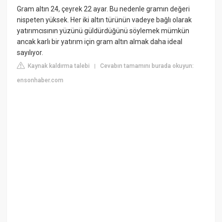
Gram altın 24, çeyrek 22 ayar. Bu nedenle gramın değeri
nispeten yüksek. Her iki altın türünün vadeye bağlı olarak
yatırımcısının yüzünü güldürdüğünü söylemek mümkün
ancak karlı bir yatırım için gram altın almak daha ideal
sayılıyor.
Kaynak kaldırma talebi
Cevabın tamamını burada okuyun:
|
ensonhaber.com