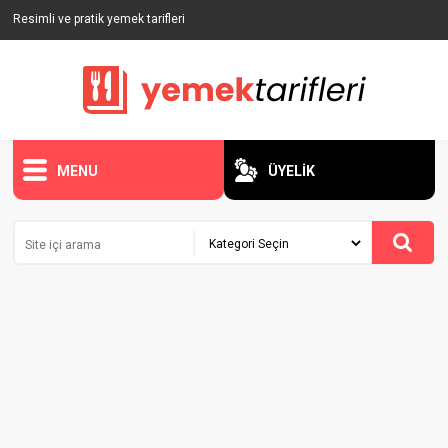
Resimli ve pratik yemek tarifleri
MENU
ÜYELİK