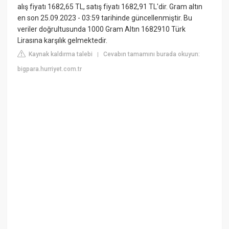
alış fiyatı 1682,65 TL, satış fiyatı 1682,91 TL'dir. Gram altın
en son 25.09.2023 - 03:59 tarihinde güncellenmiştir. Bu
veriler doğrultusunda 1000 Gram Altın 1682910 Türk
Lirasına karşılık gelmektedir.
Kaynak kaldırma talebi
Cevabın tamamını burada okuyun:
|
bigpara.hurriyet.com.tr