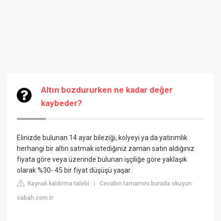
Altın bozdururken ne kadar değer
kaybeder?
Elinizde bulunan 14 ayar bileziği, kolyeyi ya da yatırımlık
herhangi bir altın satmak istediğiniz zaman satın aldığınız
fiyata göre veya üzerinde bulunan işçiliğe göre yaklaşık
olarak %30- 45 bir fiyat düşüşü yaşar.
Kaynak kaldırma talebi
Cevabın tamamını burada okuyun:
|
sabah.com.tr