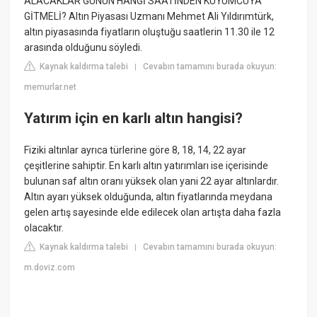
ALACAKLAR GÜNÜN HANGİ SAATİNDEN KUYUMCUYA
GİTMELİ? Altın Piyasası Uzmanı Mehmet Ali Yıldırımtürk,
altın piyasasında fiyatların oluştuğu saatlerin 11.30 ile 12
arasında olduğunu söyledi.
Kaynak kaldırma talebi
Cevabın tamamını burada okuyun:
|
memurlar.net
Yatırım için en karlı altın hangisi?
Fiziki altınlar ayrıca türlerine göre 8, 18, 14, 22 ayar
çeşitlerine sahiptir. En karlı altın yatırımları ise içerisinde
bulunan saf altın oranı yüksek olan yani 22 ayar altınlardır.
Altın ayarı yüksek olduğunda, altın fiyatlarında meydana
gelen artış sayesinde elde edilecek olan artışta daha fazla
olacaktır.
Kaynak kaldırma talebi
Cevabın tamamını burada okuyun:
|
m.doviz.com