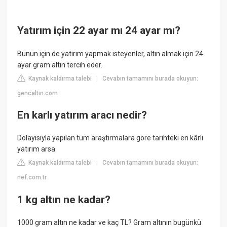
Yatırım için 22 ayar mı 24 ayar mı?
Bunun için de yatırım yapmak isteyenler, altın almak için 24
ayar gram altın tercih eder.
Kaynak kaldırma talebi
Cevabın tamamını burada okuyun:
|
gencaltin.com
En karlı yatırım aracı nedir?
Dolayısıyla yapılan tüm araştırmalara göre tarihteki en kârlı
yatırım arsa.
Kaynak kaldırma talebi
Cevabın tamamını burada okuyun:
|
nef.com.tr
1 kg altın ne kadar?
1000 gram altın ne kadar ve kaç TL? Gram altının bugünkü