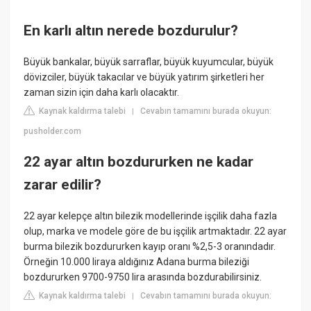
En karlı altın nerede bozdurulur?
Büyük bankalar, büyük sarraflar, büyük kuyumcular, büyük
dövizciler, büyük takacılar ve büyük yatırım şirketleri her
zaman sizin için daha karlı olacaktır.
Kaynak kaldırma talebi
Cevabın tamamını burada okuyun:
|
pusholder.com
22 ayar altın bozdururken ne kadar
zarar edilir?
22 ayar kelepçe altın bilezik modellerinde işçilik daha fazla
olup, marka ve modele göre de bu işçilik artmaktadır. 22 ayar
burma bilezik bozdururken kayıp oranı %2,5-3 oranındadır.
Örneğin 10.000 liraya aldığınız Adana burma bileziği
bozdururken 9700-9750 lira arasında bozdurabilirsiniz.
Kaynak kaldırma talebi
Cevabın tamamını burada okuyun:
|