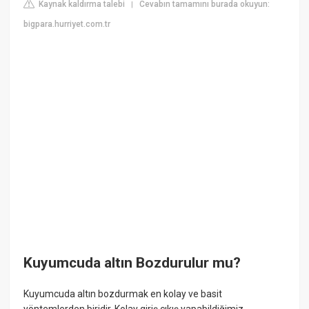
Kaynak kaldırma talebi
Cevabın tamamını burada okuyun:
|
bigpara.hurriyet.com.tr
Kuyumcuda altın Bozdurulur mu?
Kuyumcuda altın bozdurmak en kolay ve basit