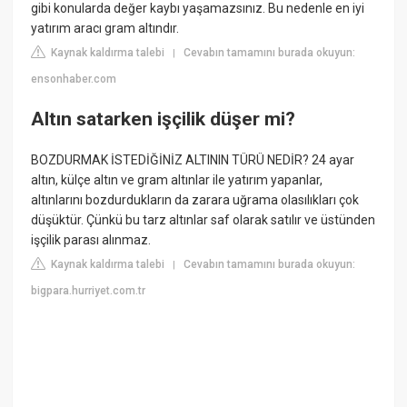
gibi konularda değer kaybı yaşamazsınız. Bu nedenle en iyi
yatırım aracı gram altındır.
Kaynak kaldırma talebi
Cevabın tamamını burada okuyun:
|
ensonhaber.com
Altın satarken işçilik düşer mi?
BOZDURMAK İSTEDİĞİNİZ ALTININ TÜRÜ NEDİR? 24 ayar
altın, külçe altın ve gram altınlar ile yatırım yapanlar,
altınlarını bozdurdukların da zarara uğrama olasılıkları çok
düşüktür. Çünkü bu tarz altınlar saf olarak satılır ve üstünden
işçilik parası alınmaz.
Kaynak kaldırma talebi
Cevabın tamamını burada okuyun:
|
bigpara.hurriyet.com.tr