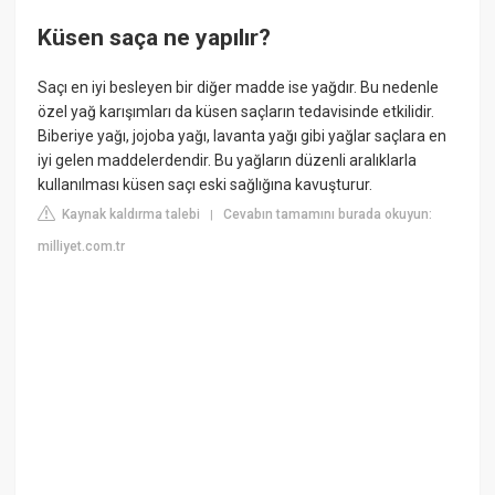
Küsen saça ne yapılır?
Saçı en iyi besleyen bir diğer madde ise yağdır. Bu nedenle
özel yağ karışımları da küsen saçların tedavisinde etkilidir.
Biberiye yağı, jojoba yağı, lavanta yağı gibi yağlar saçlara en
iyi gelen maddelerdendir. Bu yağların düzenli aralıklarla
kullanılması küsen saçı eski sağlığına kavuşturur.
Kaynak kaldırma talebi
Cevabın tamamını burada okuyun:
|
milliyet.com.tr