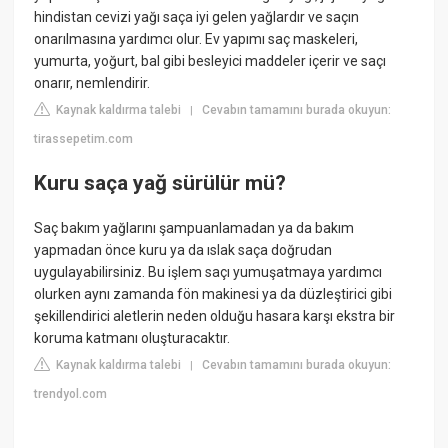
hindistan cevizi yağı saça iyi gelen yağlardır ve saçın
onarılmasına yardımcı olur. Ev yapımı saç maskeleri,
yumurta, yoğurt, bal gibi besleyici maddeler içerir ve saçı
onarır, nemlendirir.
Kaynak kaldırma talebi
Cevabın tamamını burada okuyun:
|
tirassepetim.com
Kuru saça yağ sürülür mü?
Saç bakım yağlarını şampuanlamadan ya da bakım
yapmadan önce kuru ya da ıslak saça doğrudan
uygulayabilirsiniz. Bu işlem saçı yumuşatmaya yardımcı
olurken aynı zamanda fön makinesi ya da düzleştirici gibi
şekillendirici aletlerin neden olduğu hasara karşı ekstra bir
koruma katmanı oluşturacaktır.
Kaynak kaldırma talebi
Cevabın tamamını burada okuyun:
|
trendyol.com