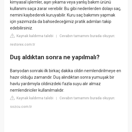
kimyasal işlemler, aşırı yıkama veya yanlış bakım ürünü
kullanımı saça zarar verebilir. Bu gibi nedenlerden dolayı saç,
nemini kaybederek kuruyabilir. Kuru saç bakımını yapmak
için yazımızda da bahsedeceğimiz pratik adımları takip
edebilirsiniz.
Kaynak kaldırma talebi
Cevabın tamamını burada okuyun:
|
restorex.com.tr
Duş aldıktan sonra ne yapılmalı?
Banyodan sonraki ilk birkaç dakika cildin nemlendirilmeye en
hazır olduğu zamandır. Duş alındıktan sonra yumuşak bir
havlu yardımıyla cildinizdeki fazla suyu alır almaz
nemlendiriciler kullanılmalıdır.
Kaynak kaldırma talebi
Cevabın tamamını burada okuyun:
|
sozcu.com.tr