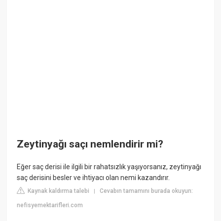
Zeytinyağı saçı nemlendirir mi?
Eğer saç derisi ile ilgili bir rahatsızlık yaşıyorsanız, zeytinyağı
saç derisini besler ve ihtiyacı olan nemi kazandırır.
Kaynak kaldırma talebi
Cevabın tamamını burada okuyun:
|
nefisyemektarifleri.com