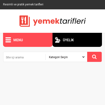
Resimli ve pratik yemek tarifleri
MENU
ÜYELİK