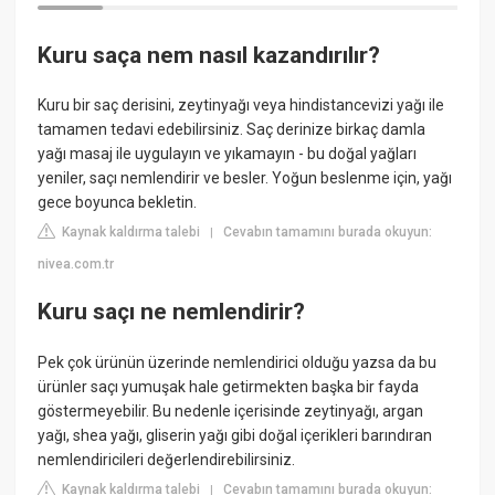
Kuru saça nem nasıl kazandırılır?
Kuru bir saç derisini, zeytinyağı veya hindistancevizi yağı ile
tamamen tedavi edebilirsiniz. Saç derinize birkaç damla
yağı masaj ile uygulayın ve yıkamayın - bu doğal yağları
yeniler, saçı nemlendirir ve besler. Yoğun beslenme için, yağı
gece boyunca bekletin.
Kaynak kaldırma talebi
Cevabın tamamını burada okuyun:
|
nivea.com.tr
Kuru saçı ne nemlendirir?
Pek çok ürünün üzerinde nemlendirici olduğu yazsa da bu
ürünler saçı yumuşak hale getirmekten başka bir fayda
göstermeyebilir. Bu nedenle içerisinde zeytinyağı, argan
yağı, shea yağı, gliserin yağı gibi doğal içerikleri barındıran
nemlendiricileri değerlendirebilirsiniz.
Kaynak kaldırma talebi
Cevabın tamamını burada okuyun:
|