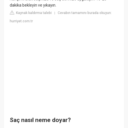
dakika bekleyin ve yıkayın.
Kaynak kaldırma talebi
Cevabın tamamını burada okuyun:
|
hurriyet.com.tr
Saç nasıl neme doyar?