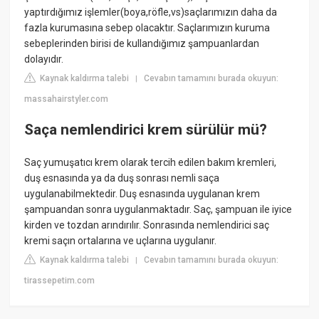
yaptırdığımız işlemler(boya,röfle,vs)saçlarımızın daha da
fazla kurumasına sebep olacaktır. Saçlarımızın kuruma
sebeplerinden birisi de kullandığımız şampuanlardan
dolayıdır.
Kaynak kaldırma talebi
Cevabın tamamını burada okuyun:
|
massahairstyler.com
Saça nemlendirici krem sürülür mü?
Saç yumuşatıcı krem olarak tercih edilen bakım kremleri,
duş esnasında ya da duş sonrası nemli saça
uygulanabilmektedir. Duş esnasında uygulanan krem
şampuandan sonra uygulanmaktadır. Saç, şampuan ile iyice
kirden ve tozdan arındırılır. Sonrasında nemlendirici saç
kremi saçın ortalarına ve uçlarına uygulanır.
Kaynak kaldırma talebi
Cevabın tamamını burada okuyun:
|
tirassepetim.com