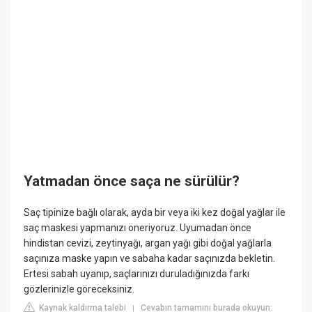
Yatmadan önce saça ne sürülür?
Saç tipinize bağlı olarak, ayda bir veya iki kez doğal yağlar ile
saç maskesi yapmanızı öneriyoruz. Uyumadan önce
hindistan cevizi, zeytinyağı, argan yağı gibi doğal yağlarla
saçınıza maske yapın ve sabaha kadar saçınızda bekletin.
Ertesi sabah uyanıp, saçlarınızı duruladığınızda farkı
gözlerinizle göreceksiniz.
Kaynak kaldırma talebi
Cevabın tamamını burada okuyun:
|