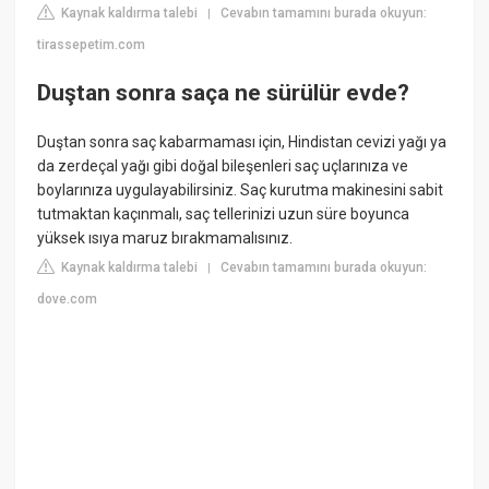
Kaynak kaldırma talebi
Cevabın tamamını burada okuyun:
|
tirassepetim.com
Duştan sonra saça ne sürülür evde?
Duştan sonra saç kabarmaması için, Hindistan cevizi yağı ya
da zerdeçal yağı gibi doğal bileşenleri saç uçlarınıza ve
boylarınıza uygulayabilirsiniz. Saç kurutma makinesini sabit
tutmaktan kaçınmalı, saç tellerinizi uzun süre boyunca
yüksek ısıya maruz bırakmamalısınız.
Kaynak kaldırma talebi
Cevabın tamamını burada okuyun:
|
dove.com