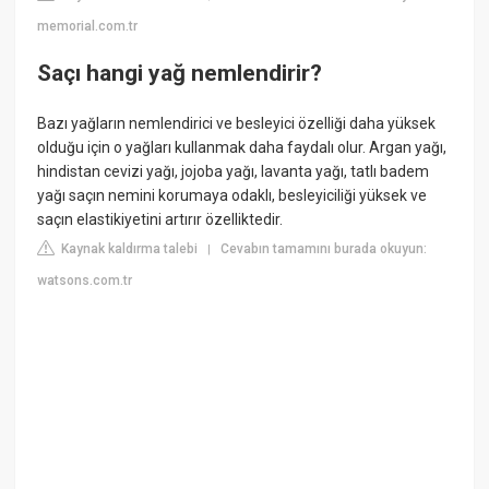
memorial.com.tr
Saçı hangi yağ nemlendirir?
Bazı yağların nemlendirici ve besleyici özelliği daha yüksek
olduğu için o yağları kullanmak daha faydalı olur. Argan yağı,
hindistan cevizi yağı, jojoba yağı, lavanta yağı, tatlı badem
yağı saçın nemini korumaya odaklı, besleyiciliği yüksek ve
saçın elastikiyetini artırır özelliktedir.
Kaynak kaldırma talebi
Cevabın tamamını burada okuyun:
|
watsons.com.tr