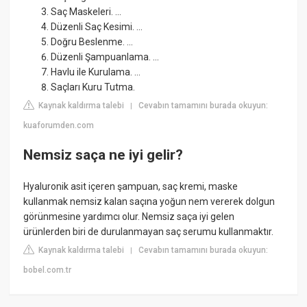
Saç Maskeleri. ...
Düzenli Saç Kesimi. ...
Doğru Beslenme. ...
Düzenli Şampuanlama. ...
Havlu ile Kurulama. ...
Saçları Kuru Tutma.
Kaynak kaldırma talebi
Cevabın tamamını burada okuyun:
|
kuaforumden.com
Nemsiz saça ne iyi gelir?
Hyaluronik asit içeren şampuan, saç kremi, maske
kullanmak nemsiz kalan saçına yoğun nem vererek dolgun
görünmesine yardımcı olur. Nemsiz saça iyi gelen
ürünlerden biri de durulanmayan saç serumu kullanmaktır.
Kaynak kaldırma talebi
Cevabın tamamını burada okuyun:
|
bobel.com.tr