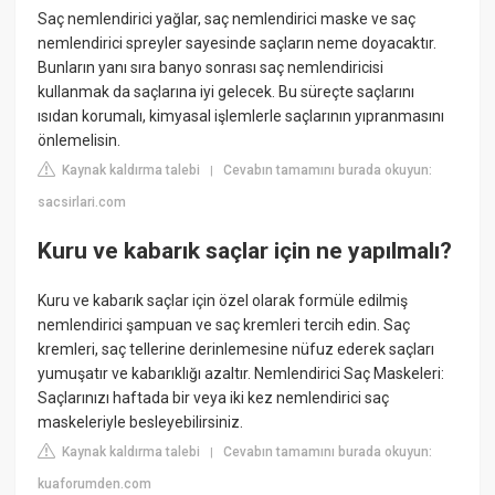
Saç nemlendirici yağlar, saç nemlendirici maske ve saç
nemlendirici spreyler sayesinde saçların neme doyacaktır.
Bunların yanı sıra banyo sonrası saç nemlendiricisi
kullanmak da saçlarına iyi gelecek. Bu süreçte saçlarını
ısıdan korumalı, kimyasal işlemlerle saçlarının yıpranmasını
önlemelisin.
Kaynak kaldırma talebi
Cevabın tamamını burada okuyun:
|
sacsirlari.com
Kuru ve kabarık saçlar için ne yapılmalı?
Kuru ve kabarık saçlar için özel olarak formüle edilmiş
nemlendirici şampuan ve saç kremleri tercih edin. Saç
kremleri, saç tellerine derinlemesine nüfuz ederek saçları
yumuşatır ve kabarıklığı azaltır. Nemlendirici Saç Maskeleri:
Saçlarınızı haftada bir veya iki kez nemlendirici saç
maskeleriyle besleyebilirsiniz.
Kaynak kaldırma talebi
Cevabın tamamını burada okuyun:
|
kuaforumden.com