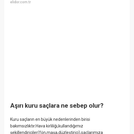
elidor.com.tr
Aşırı kuru saçlara ne sebep olur?
Kuru saçların en büyük nedenlerinden birisi
bakımsızlıktır.Hava kirliliği,kullandığımız
şekillendiriciler(fön,maşa,düzleştirici),saçlarımıza