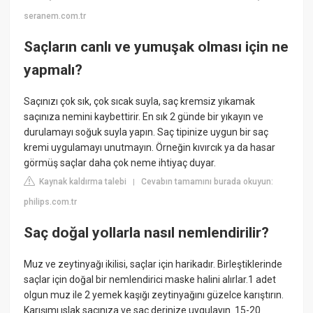
seranem.com.tr
Saçların canlı ve yumuşak olması için ne
yapmalı?
Saçınızı çok sık, çok sıcak suyla, saç kremsiz yıkamak
saçınıza nemini kaybettirir. En sık 2 günde bir yıkayın ve
durulamayı soğuk suyla yapın. Saç tipinize uygun bir saç
kremi uygulamayı unutmayın. Örneğin kıvırcık ya da hasar
görmüş saçlar daha çok neme ihtiyaç duyar.
Kaynak kaldırma talebi
Cevabın tamamını burada okuyun:
|
philips.com.tr
Saç doğal yollarla nasıl nemlendirilir?
Muz ve zeytinyağı ikilisi, saçlar için harikadır. Birleştiklerinde
saçlar için doğal bir nemlendirici maske halini alırlar.1 adet
olgun muz ile 2 yemek kaşığı zeytinyağını güzelce karıştırın.
Karışımı ıslak saçınıza ve saç derinize uygulayın. 15-20