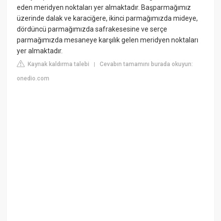
eden meridyen noktaları yer almaktadır. Başparmağımız
üzerinde dalak ve karaciğere, ikinci parmağımızda mideye,
dördüncü parmağımızda safrakesesine ve serçe
parmağımızda mesaneye karşılık gelen meridyen noktaları
yer almaktadır.
Kaynak kaldırma talebi
Cevabın tamamını burada okuyun:
|
onedio.com