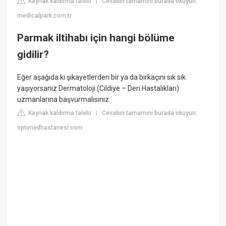
Kaynak kaldırma talebi
Cevabın tamamını burada okuyun:
|
medicalpark.com.tr
Parmak iltihabı için hangi bölüme
gidilir?
Eğer aşağıda ki şikayetlerden bir ya da birkaçını sık sık
yaşıyorsanız Dermatoloji (Cildiye – Deri Hastalıkları)
uzmanlarına başvurmalısınız.
Kaynak kaldırma talebi
Cevabın tamamını burada okuyun:
|
optimedhastanesi.com