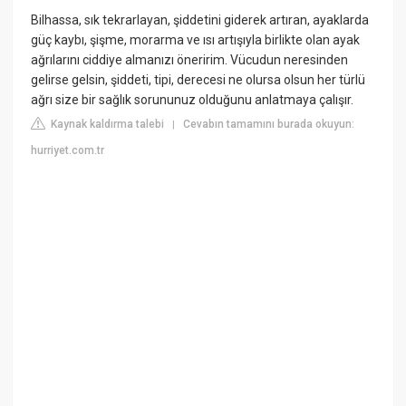
Bilhassa, sık tekrarlayan, şiddetini giderek artıran, ayaklarda
güç kaybı, şişme, morarma ve ısı artışıyla birlikte olan ayak
ağrılarını ciddiye almanızı öneririm. Vücudun neresinden
gelirse gelsin, şiddeti, tipi, derecesi ne olursa olsun her türlü
ağrı size bir sağlık sorununuz olduğunu anlatmaya çalışır.
Kaynak kaldırma talebi
Cevabın tamamını burada okuyun:
|
hurriyet.com.tr