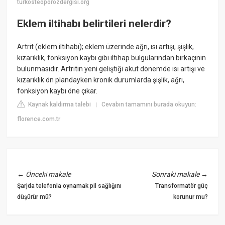
turkosteoporozdergisi.org
Eklem iltihabı belirtileri nelerdir?
Artrit (eklem iltihabı); eklem üzerinde ağrı, ısı artışı, şişlik,
kızarıklık, fonksiyon kaybı gibi iltihap bulgularından birkaçının
bulunmasıdır. Artritin yeni geliştiği akut dönemde ısı artışı ve
kızarıklık ön plandayken kronik durumlarda şişlik, ağrı,
fonksiyon kaybı öne çıkar.
Kaynak kaldırma talebi
Cevabın tamamını burada okuyun:
|
florence.com.tr
←
Önceki makale
Sonraki makale
→
Şarjda telefonla oynamak pil sağlığını
Transformatör güç
düşürür mü?
korunur mu?