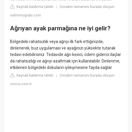
Kaynak kaldırma talebi
Cevabın tamamını burada okuyun:
|
selimmugrabi.com
Ağrıyan ayak parmağına ne iyi gelir?
Bölgedeki rahatsızlık veya ağrıyı ilk fark ettiğinizde,
dinlenerek, buz uygulaması ve ayağınızı yüksekte tutarak
tedavi edebilirsiniz. Tedavide ağrı kesici, ödem giderici ilaçlar
da rahatsızlığı ve ağrıyı azaltmak için kullanılabilir. Dinlenme,
etkilenen bölgedeki dokuların iyileşmesine fayda sağlar.
Kaynak kaldırma talebi
Cevabın tamamını burada okuyun:
|
sozcu.com.tr