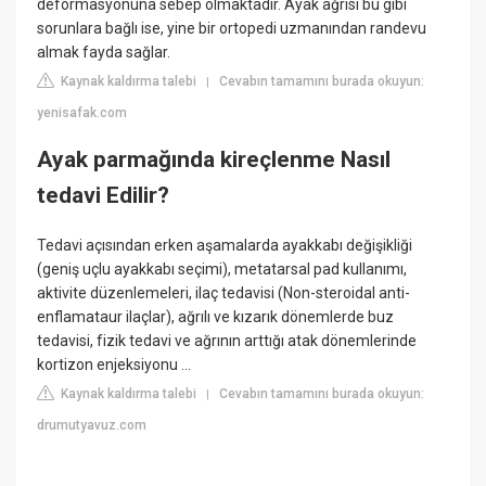
deformasyonuna sebep olmaktadır. Ayak ağrısı bu gibi
sorunlara bağlı ise, yine bir ortopedi uzmanından randevu
almak fayda sağlar.
Kaynak kaldırma talebi
Cevabın tamamını burada okuyun:
|
yenisafak.com
Ayak parmağında kireçlenme Nasıl
tedavi Edilir?
Tedavi açısından erken aşamalarda ayakkabı değişikliği
(geniş uçlu ayakkabı seçimi), metatarsal pad kullanımı,
aktivite düzenlemeleri, ilaç tedavisi (Non-steroidal anti-
enflamataur ilaçlar), ağrılı ve kızarık dönemlerde buz
tedavisi, fizik tedavi ve ağrının arttığı atak dönemlerinde
kortizon enjeksiyonu ...
Kaynak kaldırma talebi
Cevabın tamamını burada okuyun:
|
drumutyavuz.com