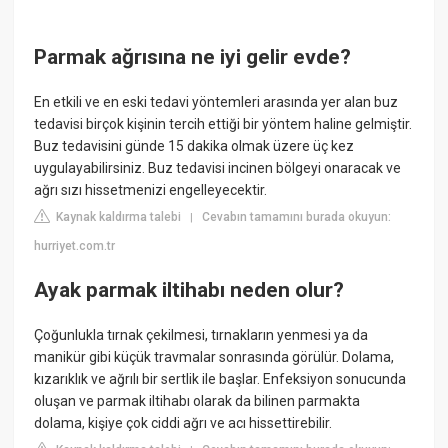
Parmak ağrısına ne iyi gelir evde?
En etkili ve en eski tedavi yöntemleri arasında yer alan buz
tedavisi birçok kişinin tercih ettiği bir yöntem haline gelmiştir.
Buz tedavisini günde 15 dakika olmak üzere üç kez
uygulayabilirsiniz. Buz tedavisi incinen bölgeyi onaracak ve
ağrı sızı hissetmenizi engelleyecektir.
Kaynak kaldırma talebi
Cevabın tamamını burada okuyun:
|
hurriyet.com.tr
Ayak parmak iltihabı neden olur?
Çoğunlukla tırnak çekilmesi, tırnakların yenmesi ya da
manikür gibi küçük travmalar sonrasında görülür. Dolama,
kızarıklık ve ağrılı bir sertlik ile başlar. Enfeksiyon sonucunda
oluşan ve parmak iltihabı olarak da bilinen parmakta
dolama, kişiye çok ciddi ağrı ve acı hissettirebilir.