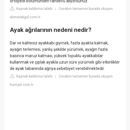
ortopedi bölümünden randevu alıyorsunuz.
Kaynak kaldırma talebi
Cevabın tamamını burada okuyun:
|
ahmetakgul.com.tr
Ayak ağrılarının nedeni nedir?
Dar ve kalitesiz ayakkabı giymek, fazla ayakta kalmak,
ayağın terlemesi, yanlış şekilde yürümek, ayağın fazla
basınca maruz kalması, yüksek topuklu ayakkabılar
kullanmak ve çıplak ayakla uzun süre yürümek gibi etkinlikler
de ayak tabanında ağrıya sebebiyet verebilmektedir.
Kaynak kaldırma talebi
Cevabın tamamını burada okuyun:
|
hurriyet.com.tr