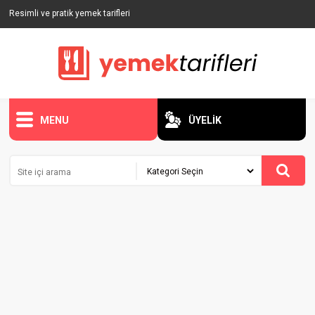
Resimli ve pratik yemek tarifleri
MENU
ÜYELİK