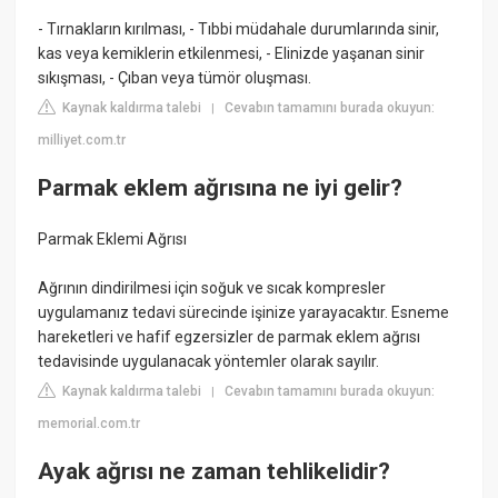
- Tırnakların kırılması, - Tıbbi müdahale durumlarında sinir,
kas veya kemiklerin etkilenmesi, - Elinizde yaşanan sinir
sıkışması, - Çıban veya tümör oluşması.
Kaynak kaldırma talebi
Cevabın tamamını burada okuyun:
|
milliyet.com.tr
Parmak eklem ağrısına ne iyi gelir?
Parmak Eklemi Ağrısı
Ağrının dindirilmesi için soğuk ve sıcak kompresler
uygulamanız tedavi sürecinde işinize yarayacaktır. Esneme
hareketleri ve hafif egzersizler de parmak eklem ağrısı
tedavisinde uygulanacak yöntemler olarak sayılır.
Kaynak kaldırma talebi
Cevabın tamamını burada okuyun:
|
memorial.com.tr
Ayak ağrısı ne zaman tehlikelidir?