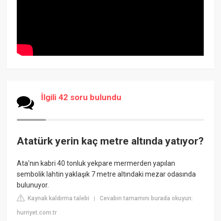
İlgili 42 soru bulundu
Atatürk yerin kaç metre altında yatıyor?
Ata'nın kabri 40 tonluk yekpare mermerden yapılan
sembolik lahtin yaklaşık 7 metre altındaki mezar odasında
bulunuyor.
Kaynak kaldırma talebi
Cevabın tamamını burada okuyun:
|
hurriyet.com.tr