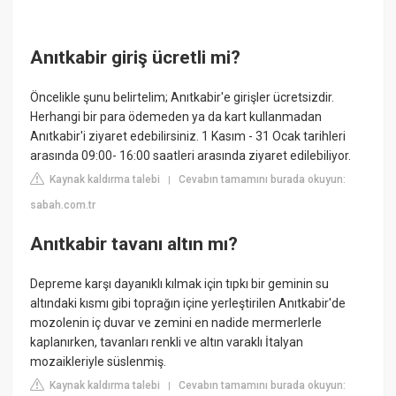
Anıtkabir giriş ücretli mi?
Öncelikle şunu belirtelim; Anıtkabir'e girişler ücretsizdir.
Herhangi bir para ödemeden ya da kart kullanmadan
Anıtkabir'i ziyaret edebilirsiniz. 1 Kasım - 31 Ocak tarihleri
arasında 09:00- 16:00 saatleri arasında ziyaret edilebiliyor.
Kaynak kaldırma talebi
Cevabın tamamını burada okuyun:
|
sabah.com.tr
Anıtkabir tavanı altın mı?
Depreme karşı dayanıklı kılmak için tıpkı bir geminin su
altındaki kısmı gibi toprağın içine yerleştirilen Anıtkabir'de
mozolenin iç duvar ve zemini en nadide mermerlerle
kaplanırken, tavanları renkli ve altın varaklı İtalyan
mozaikleriyle süslenmiş.
Kaynak kaldırma talebi
Cevabın tamamını burada okuyun:
|