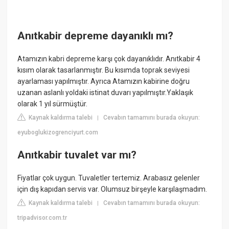
Anıtkabir depreme dayanıklı mı?
Atamızın kabri depreme karşı çok dayanıklıdır. Anıtkabir 4
kısım olarak tasarlanmıştır. Bu kısımda toprak seviyesi
ayarlaması yapılmıştır. Ayrıca Atamızın kabirine doğru
uzanan aslanlı yoldaki istinat duvarı yapılmıştır.Yaklaşık
olarak 1 yıl sürmüştür.
Kaynak kaldırma talebi
Cevabın tamamını burada okuyun:
|
eyuboglukizogrenciyurt.com
Anıtkabir tuvalet var mı?
Fiyatlar çok uygun. Tuvaletler tertemiz. Arabasız gelenler
için dış kapıdan servis var. Olumsuz birşeyle karşılaşmadım.
Kaynak kaldırma talebi
Cevabın tamamını burada okuyun:
|
tripadvisor.com.tr