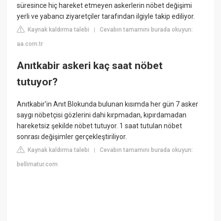
süresince hiç hareket etmeyen askerlerin nöbet değişimi
yerli ve yabancı ziyaretçiler tarafından ilgiyle takip ediliyor.
Kaynak kaldırma talebi
Cevabın tamamını burada okuyun:
|
aa.com.tr
Anıtkabir askeri kaç saat nöbet
tutuyor?
Anıtkabir'in Anıt Blokunda bulunan kısımda her gün 7 asker
saygı nöbetçisi gözlerini dahi kırpmadan, kıpırdamadan
hareketsiz şekilde nöbet tutuyor. 1 saat tutulan nöbet
sonrası değişimler gerçekleştiriliyor.
Kaynak kaldırma talebi
Cevabın tamamını burada okuyun:
|
bellimatur.com