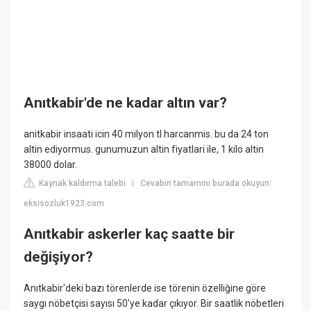
Anıtkabir'de ne kadar altın var?
anitkabir insaati icin 40 milyon tl harcanmis. bu da 24 ton
altin ediyormus. gunumuzun altin fiyatlari ile, 1 kilo altin
38000 dolar.
Kaynak kaldırma talebi
Cevabın tamamını burada okuyun:
|
eksisozluk1923.com
Anıtkabir askerler kaç saatte bir
değişiyor?
Anıtkabir'deki bazı törenlerde ise törenin özelliğine göre
saygı nöbetçisi sayısı 50'ye kadar çıkıyor. Bir saatlik nöbetleri