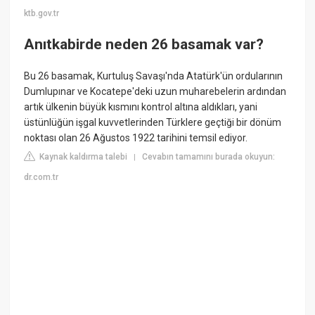
ktb.gov.tr
Anıtkabirde neden 26 basamak var?
Bu 26 basamak, Kurtuluş Savaşı'nda Atatürk'ün ordularının
Dumlupınar ve Kocatepe'deki uzun muharebelerin ardından
artık ülkenin büyük kısmını kontrol altına aldıkları, yani
üstünlüğün işgal kuvvetlerinden Türklere geçtiği bir dönüm
noktası olan 26 Ağustos 1922 tarihini temsil ediyor.
Kaynak kaldırma talebi
Cevabın tamamını burada okuyun:
|
dr.com.tr