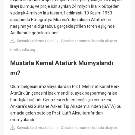
lirayı bulmuş ve proje için ayrılan 24 milyon liralık bütçeden
yaklaşık 4 milyon lira tasarruf edilmişti. 10 Kasım 1953
sabahında Etnografya Müzesi'nden alınan Atatürk'ün
naaşının yer aldığı tabut, gerçekleştirilen tören eşliğinde
Anıtkabir'e getirilerek anıt ...
Kaynak kaldırma talebi
Cevabın tamamını burada okuyun:
|
tr.wikipedia.org
Mustafa Kemal Atatürk Mumyalandı
mı?
Ölüm belgesini imzalayanlardan Prof. Mehmet Kâmil Berk,
Atatürk'ün çenesini ipek mendille, ayak başparmağını ise
bandajla bağladı. Cenazesi erteleneceği için cenazesi,
Ankara'daki Gülhane Askeri Tıp Akademisi'nden (GATA) bu
amaçla gelen patolog Prof. Lütfi Aksu tarafından
mumyalandı.
Kaynak kaldırma talebi
Cevabın tamamını burada okuyun:
|