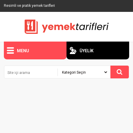
Resimli ve pratik yemek tarifleri
MENU
ÜYELİK