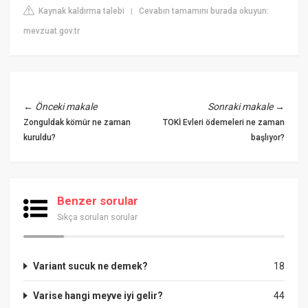
Kaynak kaldırma talebi
Cevabın tamamını burada okuyun:
|
mevzuat.gov.tr
←
Önceki makale
Sonraki makale
→
Zonguldak kömür ne zaman
TOKİ Evleri ödemeleri ne zaman
kuruldu?
başlıyor?
Benzer sorular
Sıkça sorulan sorular
Variant sucuk ne demek?
18
Varise hangi meyve iyi gelir?
44