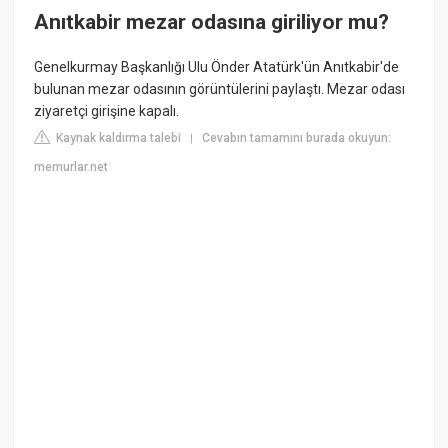
Anıtkabir mezar odasına giriliyor mu?
Genelkurmay Başkanlığı Ulu Önder Atatürk'ün Anıtkabir'de
bulunan mezar odasının görüntülerini paylaştı. Mezar odası
ziyaretçi girişine kapalı.
Kaynak kaldırma talebi
Cevabın tamamını burada okuyun:
|
memurlar.net