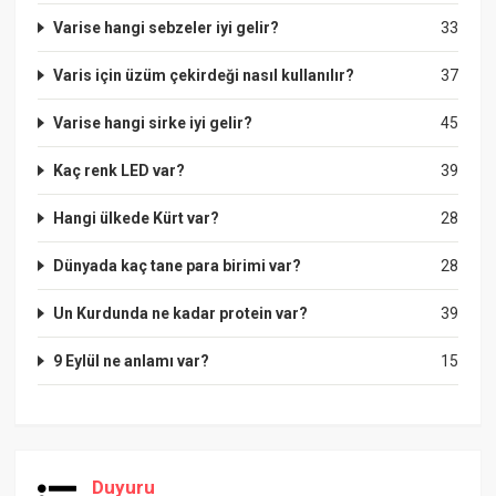
Varise hangi sebzeler iyi gelir?
33
Varis için üzüm çekirdeği nasıl kullanılır?
37
Varise hangi sirke iyi gelir?
45
Kaç renk LED var?
39
Hangi ülkede Kürt var?
28
Dünyada kaç tane para birimi var?
28
Un Kurdunda ne kadar protein var?
39
9 Eylül ne anlamı var?
15
Duyuru