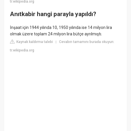
tr.wikipedia.org
Anıtkabir hangi parayla yapıldı?
İnşaat için 1944 yılında 10, 1950 yılında ise 14 milyon lira
olmak üzere toplam 24 milyon lira bütçe ayrılmıştı.
Kaynak kaldırma talebi
Cevabın tamamını burada okuyun:
|
tr.wikipedia.org