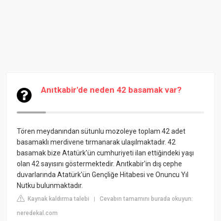
Anıtkabir'de neden 42 basamak var?
Tören meydanından sütunlu mozoleye toplam 42 adet
basamaklı merdivene tırmanarak ulaşılmaktadır. 42
basamak bize Atatürk'ün cumhuriyeti ilan ettiğindeki yaşı
olan 42 sayısını göstermektedir. Anıtkabir'in dış cephe
duvarlarında Atatürk'ün Gençliğe Hitabesi ve Onuncu Yıl
Nutku bulunmaktadır.
Kaynak kaldırma talebi
Cevabın tamamını burada okuyun:
|
neredekal.com