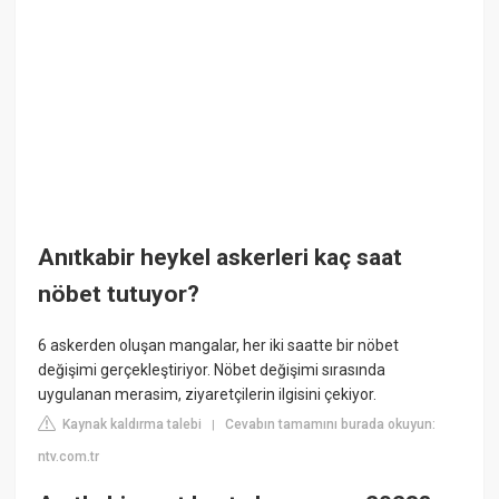
Anıtkabir heykel askerleri kaç saat
nöbet tutuyor?
6 askerden oluşan mangalar, her iki saatte bir nöbet
değişimi gerçekleştiriyor. Nöbet değişimi sırasında
uygulanan merasim, ziyaretçilerin ilgisini çekiyor.
Kaynak kaldırma talebi
Cevabın tamamını burada okuyun:
|
ntv.com.tr