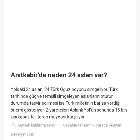
Anıtkabir'de neden 24 aslan var?
Yoldaki 24 aslan, 24 Türk Oğuz boyunu simgeliyor. Türk
tarihinde güç ve temsili simgeleyen aslanların oturur
durumda tasvir edilmesi ise Türk milletinin barışa verdiği
önemi gösteriyor. Ziyaretçileri Aslanlı Yol'un sonunda 15 bin
kişi kapasiteli tören meydanı karşılıyor.
Kaynak kaldırma talebi
Cevabın tamamını burada okuyun:
|
emlakjet.com