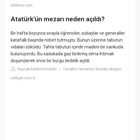
arkitera.com
Atatürk'ün mezarı neden açıldı?
Bir hafta boyunca sırayla öğrenciler, subaylar ve generaller
katafalk başında nöbet tutmuştu. Bunun üzerine tabutun
vidaları söküldü. Tahta tabutun içinde madeni bir sankuda
bulunuyordu. Bu sadukada gaz birikmiş olma ihtimali
düşünülerek önce bir burgu iledelik açıldı.
Kaynak kaldırma talebi
Cevabın tamamını burada okuyun:
|
milliyet.com.tr