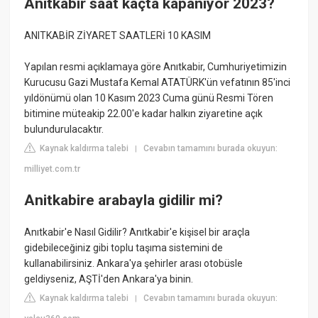
Anıtkabir saat kaçta kapanıyor 2023?
ANITKABİR ZİYARET SAATLERİ 10 KASIM
Yapılan resmi açıklamaya göre Anıtkabir, Cumhuriyetimizin
Kurucusu Gazi Mustafa Kemal ATATÜRK'ün vefatının 85'inci
yıldönümü olan 10 Kasım 2023 Cuma günü Resmi Tören
bitimine müteakip 22.00'e kadar halkın ziyaretine açık
bulundurulacaktır.
Kaynak kaldırma talebi
Cevabın tamamını burada okuyun:
|
milliyet.com.tr
Anitkabire arabayla gidilir mi?
Anıtkabir'e Nasıl Gidilir? Anıtkabir'e kişisel bir araçla
gidebileceğiniz gibi toplu taşıma sistemini de
kullanabilirsiniz. Ankara'ya şehirler arası otobüsle
geldiyseniz, AŞTİ'den Ankara'ya binin.
Kaynak kaldırma talebi
Cevabın tamamını burada okuyun:
|