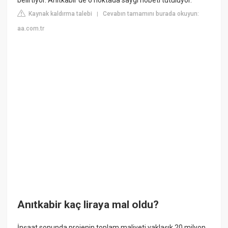
Kaynak kaldırma talebi
Cevabın tamamını burada okuyun:
|
aa.com.tr
Anıtkabir kaç liraya mal oldu?
İnşaat sonunda projenin toplam maliyeti yaklaşık 20 milyon