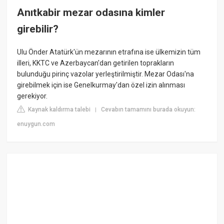
Anıtkabir mezar odasına kimler
girebilir?
Ulu Önder Atatürk'ün mezarının etrafına ise ülkemizin tüm
illeri, KKTC ve Azerbaycan'dan getirilen toprakların
bulunduğu pirinç vazolar yerleştirilmiştir. Mezar Odası'na
girebilmek için ise Genelkurmay'dan özel izin alınması
gerekiyor.
Kaynak kaldırma talebi
Cevabın tamamını burada okuyun:
|
enuygun.com