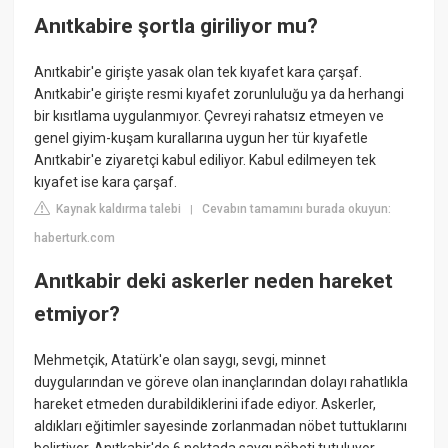
Anıtkabire şortla giriliyor mu?
Anıtkabir'e girişte yasak olan tek kıyafet kara çarşaf.
Anıtkabir'e girişte resmi kıyafet zorunluluğu ya da herhangi
bir kısıtlama uygulanmıyor. Çevreyi rahatsız etmeyen ve
genel giyim-kuşam kurallarına uygun her tür kıyafetle
Anıtkabir'e ziyaretçi kabul ediliyor. Kabul edilmeyen tek
kıyafet ise kara çarşaf.
Kaynak kaldırma talebi
Cevabın tamamını burada okuyun:
|
haberturk.com
Anıtkabir deki askerler neden hareket
etmiyor?
Mehmetçik, Atatürk'e olan saygı, sevgi, minnet
duygularından ve göreve olan inançlarından dolayı rahatlıkla
hareket etmeden durabildiklerini ifade ediyor. Askerler,
aldıkları eğitimler sayesinde zorlanmadan nöbet tuttuklarını
belirtiyor. Anıtkabir'de 6 noktada saygı nöbeti tutuluyor.