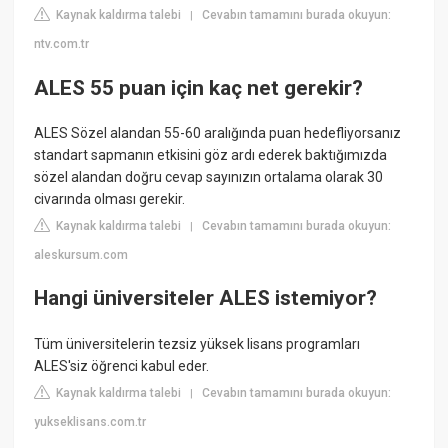
Kaynak kaldırma talebi
Cevabın tamamını burada okuyun:
|
ntv.com.tr
ALES 55 puan için kaç net gerekir?
ALES Sözel alandan 55-60 aralığında puan hedefliyorsanız
standart sapmanın etkisini göz ardı ederek baktığımızda
sözel alandan doğru cevap sayınızın ortalama olarak 30
civarında olması gerekir.
Kaynak kaldırma talebi
Cevabın tamamını burada okuyun:
|
aleskursum.com
Hangi üniversiteler ALES istemiyor?
Tüm üniversitelerin tezsiz yüksek lisans programları
ALES'siz öğrenci kabul eder.
Kaynak kaldırma talebi
Cevabın tamamını burada okuyun:
|
yukseklisans.com.tr