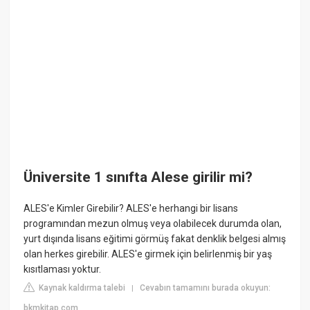
Üniversite 1 sınıfta Alese girilir mi?
ALES'e Kimler Girebilir? ALES'e herhangi bir lisans
programından mezun olmuş veya olabilecek durumda olan,
yurt dışında lisans eğitimi görmüş fakat denklik belgesi almış
olan herkes girebilir. ALES'e girmek için belirlenmiş bir yaş
kısıtlaması yoktur.
Kaynak kaldırma talebi
Cevabın tamamını burada okuyun:
|
bkmkitap.com