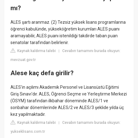
mı?
ALES şartı aranmaz. (2) Tezsiz yüksek lisans programlarına
öğrenci kabulünde, yükseköğretim kurumları ALES puanı
aramayabilir, ALES puanı istenildiği takdirde taban puan
senatolar tarafından belirlenir.
Kaynak kaldırma talebi
Cevabın tamamını burada okuyun:
|
mevzuat.gov.tr
Alese kaç defa girilir?
ALES'in açılımı Akademik Personel ve Lisansüstü Eğitimi
Giriş Sınavı'dır. ALES, Öğrenci Seçme ve Yerleştirme Merkezi
(ÖSYM) tarafından ilkbahar döneminde ALES/1 ve
sonbahar dönemlerinde ALES/2 ve ALES/3 şeklide yılda üç
kez yapılmaktadır.
Kaynak kaldırma talebi
Cevabın tamamını burada okuyun:
|
yukseklisans.com.tr