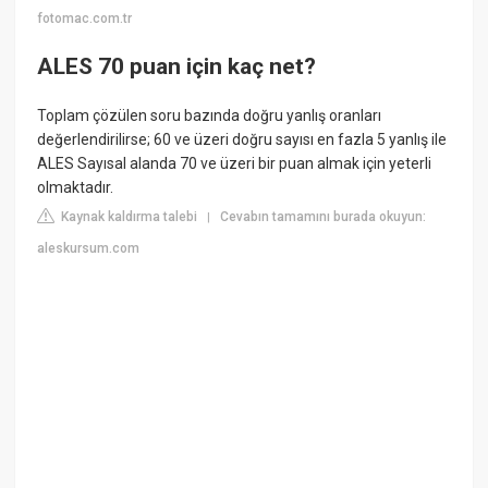
fotomac.com.tr
ALES 70 puan için kaç net?
Toplam çözülen soru bazında doğru yanlış oranları
değerlendirilirse; 60 ve üzeri doğru sayısı en fazla 5 yanlış ile
ALES Sayısal alanda 70 ve üzeri bir puan almak için yeterli
olmaktadır.
Kaynak kaldırma talebi
Cevabın tamamını burada okuyun:
|
aleskursum.com