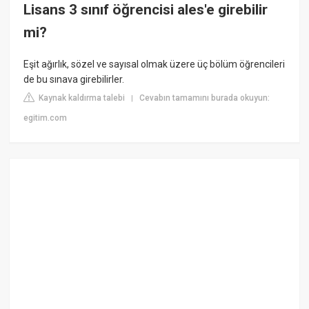
Lisans 3 sınıf öğrencisi ales'e girebilir
mi?
Eşit ağırlık, sözel ve sayısal olmak üzere üç bölüm öğrencileri
de bu sınava girebilirler.
Kaynak kaldırma talebi
Cevabın tamamını burada okuyun:
|
egitim.com