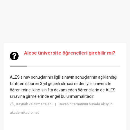
Alese üniversite öğrencileri girebilir mi?
ALES sınav sonuçlarının ilgili sınavın sonuçlarının açıklandığı
tarihten itibaren 3 yıl geçerli olması nedeniyle, üniversite
öğrenimine ikinci sınıfta devam eden öğrencilerin de ALES
sınavına girmelerinde engel bulunmamaktadır.
Kaynak kaldırma talebi
Cevabın tamamını burada okuyun:
|
akademikadro.net