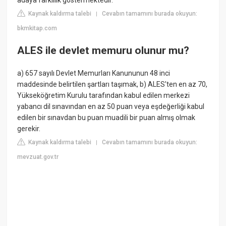
adaya farklılık göstermektedir.
Kaynak kaldırma talebi
Cevabın tamamını burada okuyun:
|
bkmkitap.com
ALES ile devlet memuru olunur mu?
a) 657 sayılı Devlet Memurları Kanununun 48 inci
maddesinde belirtilen şartları taşımak, b) ALES'ten en az 70,
Yükseköğretim Kurulu tarafından kabul edilen merkezi
yabancı dil sınavından en az 50 puan veya eşdeğerliği kabul
edilen bir sınavdan bu puan muadili bir puan almış olmak
gerekir.
Kaynak kaldırma talebi
Cevabın tamamını burada okuyun:
|
mevzuat.gov.tr