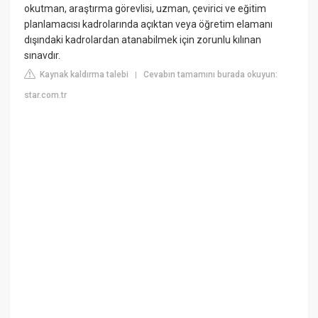
okutman, araştırma görevlisi, uzman, çevirici ve eğitim
planlamacısı kadrolarında açıktan veya öğretim elamanı
dışındaki kadrolardan atanabilmek için zorunlu kılınan
sınavdır.
Kaynak kaldırma talebi
Cevabın tamamını burada okuyun:
|
star.com.tr