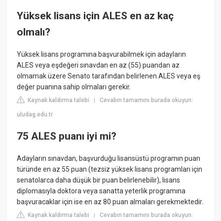
Yüksek lisans için ALES en az kaç
olmalı?
Yüksek lisans programına başvurabilmek için adayların
ALES veya eşdeğeri sınavdan en az (55) puandan az
olmamak üzere Senato tarafından belirlenen ALES veya eş
değer puanına sahip olmaları gerekir.
Kaynak kaldırma talebi
Cevabın tamamını burada okuyun:
|
uludag.edu.tr
75 ALES puanı iyi mi?
Adayların sınavdan, başvurduğu lisansüstü programın puan
türünde en az 55 puan (tezsiz yüksek lisans programları için
senatolarca daha düşük bir puan belirlenebilir), lisans
diplomasıyla doktora veya sanatta yeterlik programına
başvuracaklar için ise en az 80 puan almaları gerekmektedir.
Kaynak kaldırma talebi
Cevabın tamamını burada okuyun:
|