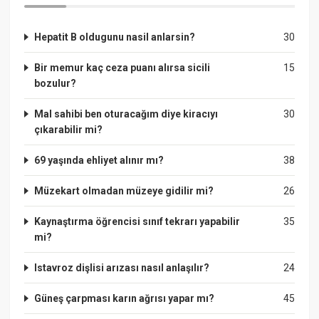
Hepatit B oldugunu nasil anlarsin?
30
Bir memur kaç ceza puanı alırsa sicili
15
bozulur?
Mal sahibi ben oturacağım diye kiracıyı
30
çıkarabilir mi?
69 yaşında ehliyet alınır mı?
38
Müzekart olmadan müzeye gidilir mi?
26
Kaynaştırma öğrencisi sınıf tekrarı yapabilir
35
mi?
Istavroz dişlisi arızası nasıl anlaşılır?
24
Güneş çarpması karın ağrısı yapar mı?
45