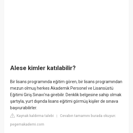
Alese kimler katılabilir?
Bir lisans programında eğitim gören, bir lisans programından
mezun olmuş herkes Akademik Personel ve Lisansüstü
Eğitimi Giriş Sınavı'na girebilir. Denklik belgesine sahip olmak
şartıyla, yurt dışında lisans eğitimi görmüş kişiler de sınava
başvurabilirler.
Kaynak kaldırma talebi
Cevabın tamamını burada okuyun:
|
pegemakademi.com