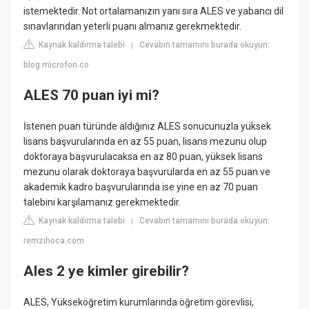
istemektedir. Not ortalamanızın yanı sıra ALES ve yabancı dil
sınavlarından yeterli puanı almanız gerekmektedir.
Kaynak kaldırma talebi
Cevabın tamamını burada okuyun:
|
blog.microfon.co
ALES 70 puan iyi mi?
İstenen puan türünde aldığınız ALES sonucunuzla yüksek
lisans başvurularında en az 55 puan, lisans mezunu olup
doktoraya başvurulacaksa en az 80 puan, yüksek lisans
mezunu olarak doktoraya başvurularda en az 55 puan ve
akademik kadro başvurularında ise yine en az 70 puan
talebini karşılamanız gerekmektedir.
Kaynak kaldırma talebi
Cevabın tamamını burada okuyun:
|
remzihoca.com
Ales 2 ye kimler girebilir?
ALES, Yükseköğretim kurumlarında öğretim görevlisi,