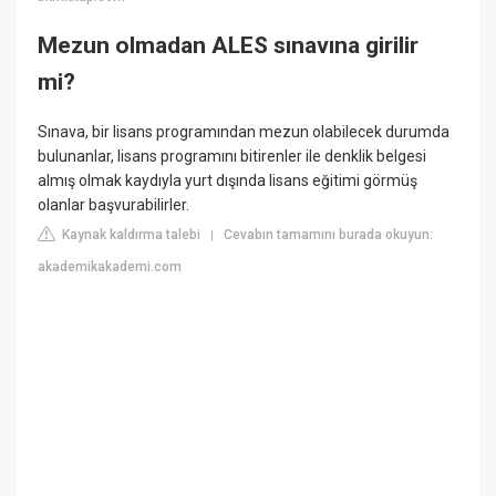
Mezun olmadan ALES sınavına girilir
mi?
Sınava, bir lisans programından mezun olabilecek durumda
bulunanlar, lisans programını bitirenler ile denklik belgesi
almış olmak kaydıyla yurt dışında lisans eğitimi görmüş
olanlar başvurabilirler.
Kaynak kaldırma talebi
Cevabın tamamını burada okuyun:
|
akademikakademi.com