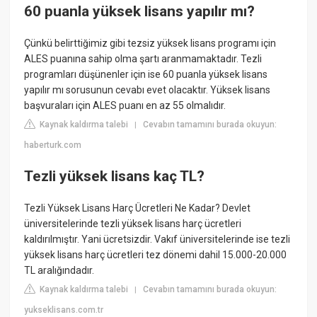
60 puanla yüksek lisans yapılır mı?
Çünkü belirttiğimiz gibi tezsiz yüksek lisans programı için
ALES puanına sahip olma şartı aranmamaktadır. Tezli
programları düşünenler için ise 60 puanla yüksek lisans
yapılır mı sorusunun cevabı evet olacaktır. Yüksek lisans
başvuraları için ALES puanı en az 55 olmalıdır.
Kaynak kaldırma talebi
Cevabın tamamını burada okuyun:
|
haberturk.com
Tezli yüksek lisans kaç TL?
Tezli Yüksek Lisans Harç Ücretleri Ne Kadar? Devlet
üniversitelerinde tezli yüksek lisans harç ücretleri
kaldırılmıştır. Yani ücretsizdir. Vakıf üniversitelerinde ise tezli
yüksek lisans harç ücretleri tez dönemi dahil 15.000-20.000
TL aralığındadır.
Kaynak kaldırma talebi
Cevabın tamamını burada okuyun:
|
yukseklisans.com.tr