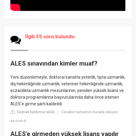
İlgili 35 soru bulundu
ALES sınavından kimler muaf?
Yeni düzenlemeyle, doktora/sanatta yeterlik, tıpta uzmanlık,
diş hekimliğinde uzmanlık, veteriner hekimliğinde uzmanlık,
eczacılıkta uzmanlık mezunlarının, yeniden yüksek lisans ve
doktora programlarına başvurularında daha önce istenen
ALES'e girme şartı kaldırıldı.
Kaynak kaldırma talebi
Cevabın tamamını burada okuyun:
|
aa.com.tr
ALES'e girmeden yüksek lisans yapılır