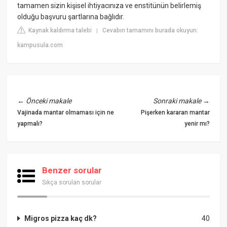
tamamen sizin kişisel ihtiyacınıza ve enstitünün belirlemiş
olduğu başvuru şartlarına bağlıdır.
Kaynak kaldırma talebi
Cevabın tamamını burada okuyun:
|
kampusula.com
←
Önceki makale
Sonraki makale
→
Vajinada mantar olmaması için ne
Pişerken kararan mantar
yapmalı?
yenir mı?
Benzer sorular
Sıkça sorulan sorular
Migros pizza kaç dk?
40