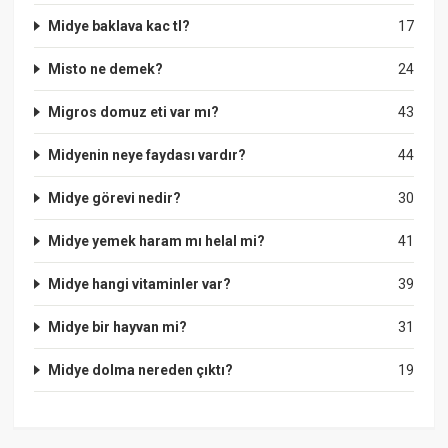
Midye baklava kac tl?
17
Misto ne demek?
24
Migros domuz eti var mı?
43
Midyenin neye faydası vardır?
44
Midye görevi nedir?
30
Midye yemek haram mı helal mi?
41
Midye hangi vitaminler var?
39
Midye bir hayvan mi?
31
Midye dolma nereden çıktı?
19