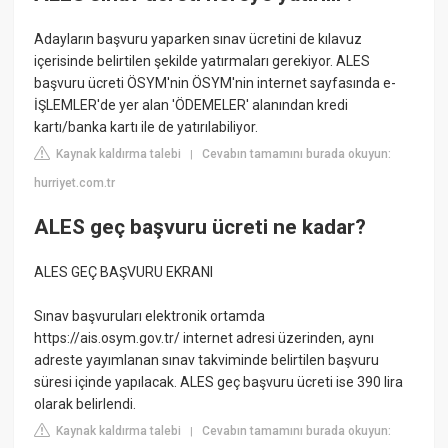
Adayların başvuru yaparken sınav ücretini de kılavuz
içerisinde belirtilen şekilde yatırmaları gerekiyor. ALES
başvuru ücreti ÖSYM'nin ÖSYM'nin internet sayfasında e-
İŞLEMLER'de yer alan 'ÖDEMELER' alanından kredi
kartı/banka kartı ile de yatırılabiliyor.
Kaynak kaldırma talebi
Cevabın tamamını burada okuyun:
|
hurriyet.com.tr
ALES geç başvuru ücreti ne kadar?
ALES GEÇ BAŞVURU EKRANI
Sınav başvuruları elektronik ortamda
https://ais.osym.gov.tr/ internet adresi üzerinden, aynı
adreste yayımlanan sınav takviminde belirtilen başvuru
süresi içinde yapılacak. ALES geç başvuru ücreti ise 390 lira
olarak belirlendi.
Kaynak kaldırma talebi
Cevabın tamamını burada okuyun:
|