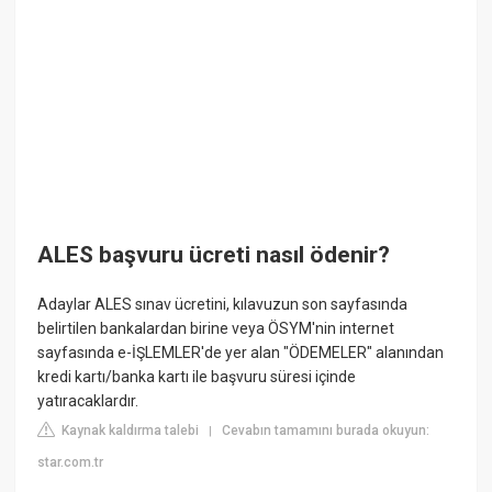
ALES başvuru ücreti nasıl ödenir?
Adaylar ALES sınav ücretini, kılavuzun son sayfasında
belirtilen bankalardan birine veya ÖSYM'nin internet
sayfasında e-İŞLEMLER'de yer alan "ÖDEMELER" alanından
kredi kartı/banka kartı ile başvuru süresi içinde
yatıracaklardır.
Kaynak kaldırma talebi
Cevabın tamamını burada okuyun:
|
star.com.tr