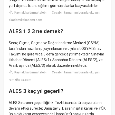
programını bitirenler ile denklik belgesi almış olmak kaydıyla
yurt dışında lisans eğitimi görmüş olanlar başvurabilirler.
Kaynak kaldırma talebi
Cevabın tamamını burada okuyun:
|
akademikakademi.com
ALES 1 2 3 ne demek?
Sınav, Ölçme, Seçme ve Değerlendirme Merkezi (ÖSYM)
tarafından hazırlanıp yayımlanan ve o yıla ait ÖSYM Sınav
Takvimi'ne göre yılda 3 defa gerçekleştirilmektedir. Sınavlar
İlkbahar Dönemi (ALES/1), Sonbahar Dönemi (ALES/2), ve
Aralık ayında (ALES/3) olarak düzenlenmektedir.
Kaynak kaldırma talebi
Cevabın tamamını burada okuyun:
|
remzihoca.com
ALES 3 kaç yıl geçerli?
ALES Sınavının geçerliliği hk. Tezli Lisansüstü başvuruların
devam ettiği süreçte; Danıştay 8. Dairenin iptal kararı ve YÖK
ün aldığı karar çerçevesinde Lisansüstü başvurularda