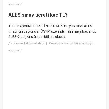
ntv.com.tr
ALES sınav ücreti kaç TL?
ALES BAŞVURU ÜCRETİ NE KADAR? Bu yılın ikinci ALES
sınavı için başvurular ÖSYM üzerinden alınmaya başlandı.
ALES/2 başvuru ücreti 185 lira olacak.
Kaynak kaldırma talebi
Cevabın tamamını burada okuyun:
|
ntv.com.tr