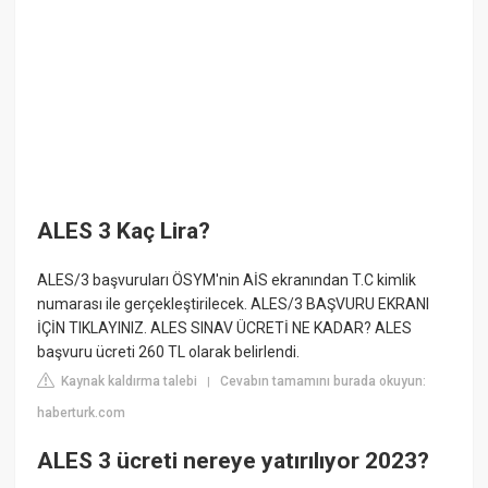
ALES 3 Kaç Lira?
ALES/3 başvuruları ÖSYM'nin AİS ekranından T.C kimlik
numarası ile gerçekleştirilecek. ALES/3 BAŞVURU EKRANI
İÇİN TIKLAYINIZ. ALES SINAV ÜCRETİ NE KADAR? ALES
başvuru ücreti 260 TL olarak belirlendi.
Kaynak kaldırma talebi
Cevabın tamamını burada okuyun:
|
haberturk.com
ALES 3 ücreti nereye yatırılıyor 2023?