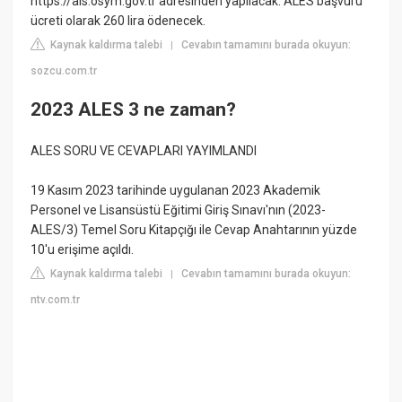
https://ais.osym.gov.tr adresinden yapılacak. ALES başvuru
ücreti olarak 260 lira ödenecek.
Kaynak kaldırma talebi
Cevabın tamamını burada okuyun:
|
sozcu.com.tr
2023 ALES 3 ne zaman?
ALES SORU VE CEVAPLARI YAYIMLANDI
19 Kasım 2023 tarihinde uygulanan 2023 Akademik
Personel ve Lisansüstü Eğitimi Giriş Sınavı'nın (2023-
ALES/3) Temel Soru Kitapçığı ile Cevap Anahtarının yüzde
10'u erişime açıldı.
Kaynak kaldırma talebi
Cevabın tamamını burada okuyun:
|
ntv.com.tr