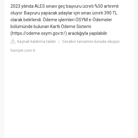
2023 yılında ALES sınavı geç başvuru ücreti %50 artırımlı
oluyor. Başvuru yapacak adaylar için sınav ücreti 390 TL
olarak belirlendi. Ödeme işlemleri ÖSYM e-Ödemeler
bölümünde bulunan Kartlı Ödeme Sistemi
(https://odeme.osym.gov.tr/) aracılığıyla yapılabilir.
Kaynak kaldırma talebi
Cevabın tamamını burada okuyun:
|
hurriyet.com.tr