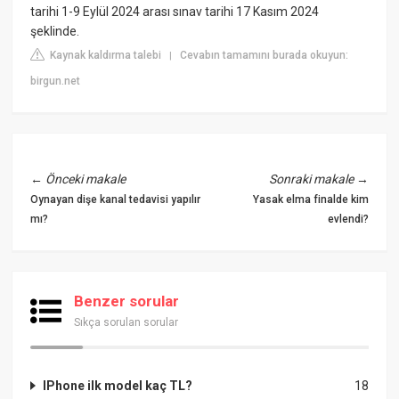
tarihi 1-9 Eylül 2024 arası sınav tarihi 17 Kasım 2024
şeklinde.
Kaynak kaldırma talebi
Cevabın tamamını burada okuyun:
|
birgun.net
←
Önceki makale
Sonraki makale
→
Oynayan dişe kanal tedavisi yapılır
Yasak elma finalde kim
mı?
evlendi?
Benzer sorular
Sıkça sorulan sorular
IPhone ilk model kaç TL?
18