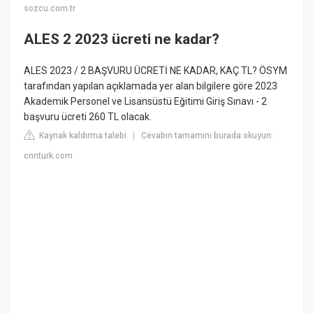
sozcu.com.tr
ALES 2 2023 ücreti ne kadar?
ALES 2023 / 2 BAŞVURU ÜCRETİ NE KADAR, KAÇ TL? ÖSYM
tarafından yapılan açıklamada yer alan bilgilere göre 2023
Akademik Personel ve Lisansüstü Eğitimi Giriş Sınavı - 2
başvuru ücreti 260 TL olacak.
Kaynak kaldırma talebi
Cevabın tamamını burada okuyun:
|
cnnturk.com