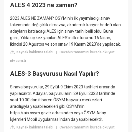
ALES 4 2023 ne zaman?
2023 ALES NE ZAMAN? ÖSYM'nin ilk yayımladığı sınav
takviminde değişiklik olmazsa, akademik kariyer hedefi olan
adayların katılacağı ALES için sınav tarihi belli oldu. Buna
göre; Yılda üç kez yapılan ALES'in ilk oturumu 16 Nisan,
ikincisi 20 Ağustos ve son sınav 19 Kasım 2023'de yapılacak.
Kaynak kaldırma talebi
Cevabın tamamını burada okuyun:
|
ntv.com.tr
ALES-3 Başvurusu Nasıl Yapılır?
Sınava başvurular, 29 Eylül-9 Ekim 2023 tarihleri arasında
yapılacaktır. Adaylar, başvurularını 29 Eylül 2023 tarihinde
saat 10.00'dan itibaren ÖSYM başvuru merkezleri
aracılığıyla yapabilecekleri gibi ÖSYM'nin
https://ais.osym.gov.tr adresinden veya ÖSYM Aday
İşlemleri Mobil Uygulaması'ndan da yapabilecektir.
Kaynak kaldırma talebi
Cevabın tamamını burada okuyun:
|