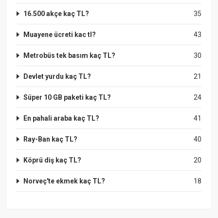
16.500 akçe kaç TL?
35
Muayene ücreti kac tl?
43
Metrobüs tek basım kaç TL?
30
Devlet yurdu kaç TL?
21
Süper 10 GB paketi kaç TL?
24
En pahali araba kaç TL?
41
Ray-Ban kaç TL?
40
Köprü diş kaç TL?
20
Norveç'te ekmek kaç TL?
18