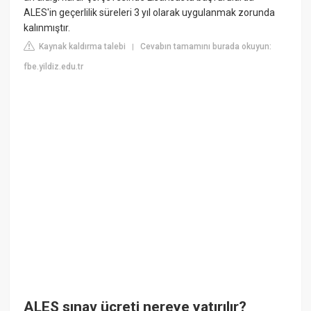
ALES'in geçerlilik süreleri 3 yıl olarak uygulanmak zorunda
kalınmıştır.
Kaynak kaldırma talebi
Cevabın tamamını burada okuyun:
|
fbe.yildiz.edu.tr
ALES sınav ücreti nereye yatırılır?