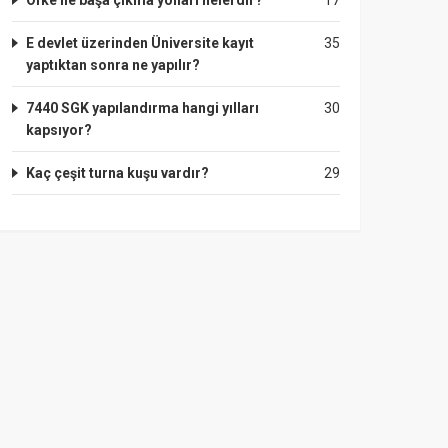
Öfke ile başa çıkma yolları nelerdir?
17
E devlet üzerinden Üniversite kayıt
35
yaptıktan sonra ne yapılır?
7440 SGK yapılandırma hangi yılları
30
kapsıyor?
Kaç çeşit turna kuşu vardır?
29