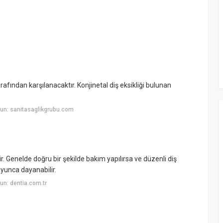
afından karşılanacaktır. Konjinetal diş eksikliği bulunan
un: sanitasaglikgrubu.com
. Genelde doğru bir şekilde bakım yapılırsa ve düzenli diş
oyunca dayanabilir.
n: dentia.com.tr