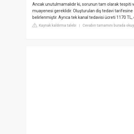
Ancak unutulmamalıdır ki, sorunun tam olarak tespiti 
muayenesi gereklidir. Oluşturulan diş tedavi tarifesin
belirlenmiştir. Ayrıca tek kanal tedavisi ücreti 1170 TL, d
Kaynak kaldırma talebi
Cevabın tamamını burada okuy
|