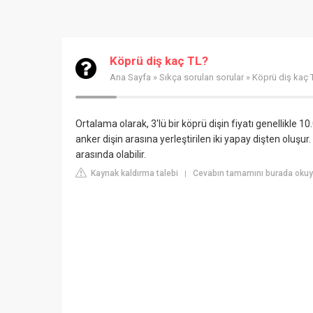
Köprü diş kaç TL?
Ana Sayfa
»
Sıkça sorulan sorular
» Köprü diş kaç 
Ortalama olarak, 3'lü bir köprü dişin fiyatı genellikle 10
anker dişin arasına yerleştirilen iki yapay dişten oluşur.
arasında olabilir.
Kaynak kaldırma talebi
Cevabın tamamını burada okuyu
|