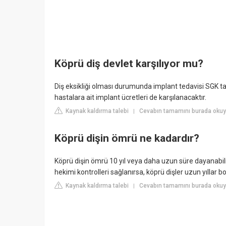
Köprü diş devlet karşılıyor mu?
Diş eksikliği olması durumunda implant tedavisi SGK tar
hastalara ait implant ücretleri de karşılanacaktır.
Kaynak kaldırma talebi
Cevabın tamamını burada okuy
|
Köprü dişin ömrü ne kadardır?
Köprü dişin ömrü 10 yıl veya daha uzun süre dayanabilir
hekimi kontrolleri sağlanırsa, köprü dişler uzun yıllar b
Kaynak kaldırma talebi
Cevabın tamamını burada okuyu
|