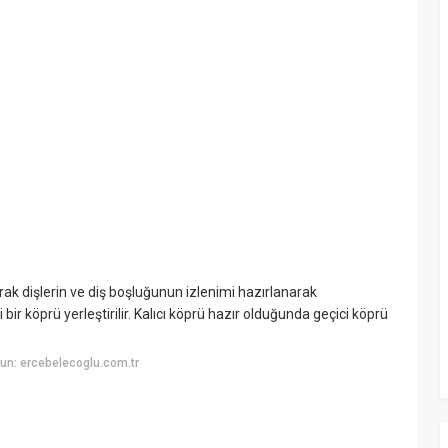
larak dişlerin ve diş boşluğunun izlenimi hazırlanarak
 bir köprü yerleştirilir. Kalıcı köprü hazır olduğunda geçici köprü
un: ercebelecoglu.com.tr