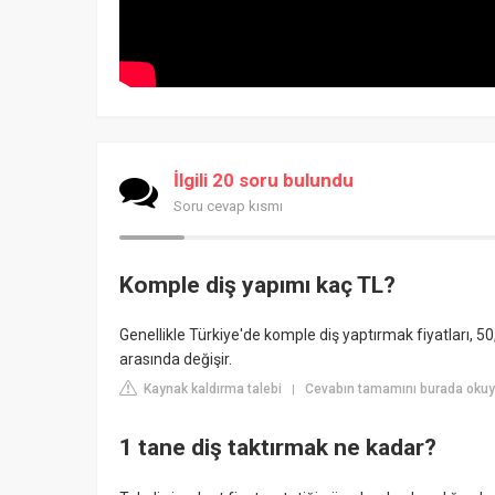
İlgili 20 soru bulundu
Soru cevap kısmı
Komple diş yapımı kaç TL?
Genellikle Türkiye'de komple diş yaptırmak fiyatları, 5
arasında değişir.
Kaynak kaldırma talebi
Cevabın tamamını burada okuyu
|
1 tane diş taktırmak ne kadar?