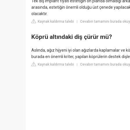
Tek diş implant fiyatı estetiğin ön planda olmadığı ark
arasında, estetiğin önemli olduğu üst çenede yapılacak 
olacaktır.
Kaynak kaldırma talebi
Cevabın tamamını burada okuyu
|
Köprü altındaki diş çürür mü?
Aslında, ağız hijyeni iyi olan ağızlarda kaplamalar ve 
burada en önemli kriter, yapılan köprülerin destek di
Kaynak kaldırma talebi
Cevabın tamamını burada okuy
|