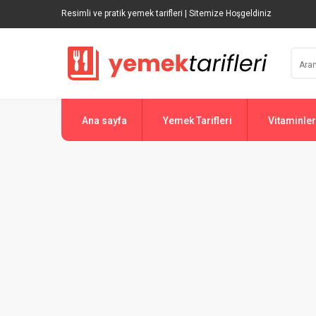
Resimli ve pratik yemek tarifleri | Sitemize Hoşgeldiniz
Ana sayfa
Yemek Tarifleri
Vitaminler