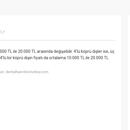
TL?
.000 TL ile 20.000 TL arasında değişebilir. 4'lü köprü dişler ise, üç
 4'lü bir köprü dişin fiyatı da ortalama 10.000 TL ile 20.000 TL
n: dentalhairclinicturkey.com