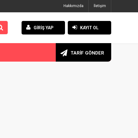
Hakkımızda
İletişim
GİRİŞ YAP
KAYIT OL
TARİF GÖNDER