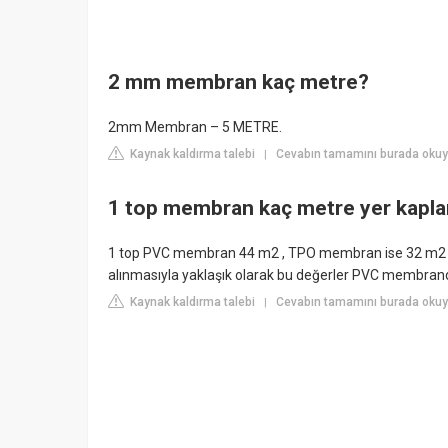
2 mm membran kaç metre?
2mm Membran – 5 METRE.
Kaynak kaldırma talebi
Cevabın tamamını burada oku
|
1 top membran kaç metre yer kapla
1 top PVC membran 44 m2 , TPO membran ise 32 m2 ye
alınmasıyla yaklaşık olarak bu değerler PVC membra
Kaynak kaldırma talebi
Cevabın tamamını burada okuy
|