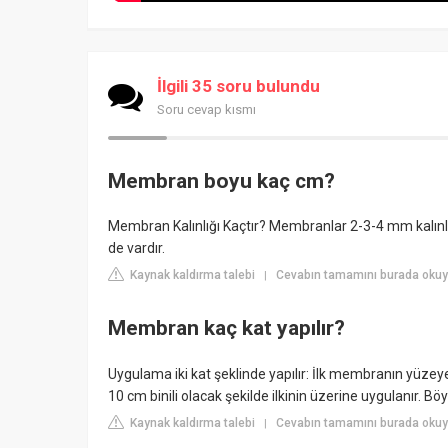
İlgili 35 soru bulundu
Soru cevap kısmı
Membran boyu kaç cm?
Membran Kalınlığı Kaçtır? Membranlar 2-3-4 mm kalınlıkl
de vardır.
Kaynak kaldırma talebi
Cevabın tamamını burada okuyu
|
Membran kaç kat yapılır?
Uygulama iki kat şeklinde yapılır: İlk membranın yüzeye 
10 cm binili olacak şekilde ilkinin üzerine uygulanır. 
Kaynak kaldırma talebi
Cevabın tamamını burada okuyu
|