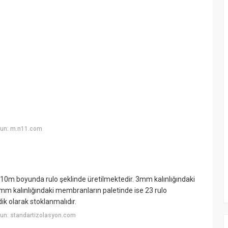
yun: m.n11.com
10m boyunda rulo şeklinde üretilmektedir. 3mm kalınlığındaki
mm kalınlığındaki membranların paletinde ise 23 rulo
k olarak stoklanmalıdır.
un: standartizolasyon.com