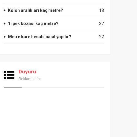
Kolon aralıkları kaç metre?
18
1 ipek kozası kaç metre?
37
Metre kare hesabı nasıl yapılır?
22
Duyuru
Reklam alanı