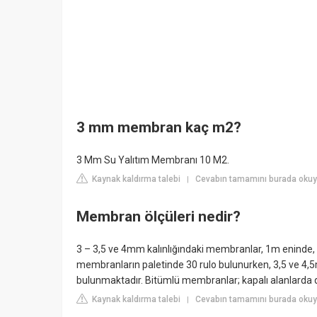
3 mm membran kaç m2?
3 Mm Su Yalıtım Membranı 10 M2.
Kaynak kaldırma talebi
Cevabın tamamını burada oku
|
Membran ölçüleri nedir?
3 – 3,5 ve 4mm kalınlığındaki membranlar, 1m eninde, 
membranların paletinde 30 rulo bulunurken, 3,5 ve 4,5
bulunmaktadır. Bitümlü membranlar; kapalı alanlarda di
Kaynak kaldırma talebi
Cevabın tamamını burada okuy
|