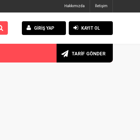
Hakkımızda
İletişim
GİRİŞ YAP
KAYIT OL
TARİF GÖNDER