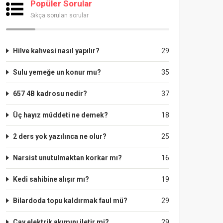
Popüler Sorular
Sıkça sorulan sorular
Hilve kahvesi nasıl yapılır?
29
Sulu yemeğe un konur mu?
35
657 4B kadrosu nedir?
37
Üç hayız müddeti ne demek?
18
2 ders yok yazılınca ne olur?
25
Narsist unutulmaktan korkar mı?
16
Kedi sahibine alışır mı?
19
Bilardoda topu kaldırmak faul mü?
29
Çay elektrik akımını iletir mi?
29