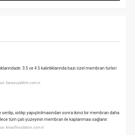
arındadır. 3.5 ve 4.5 kalınlıklarında bazı özel membran türleri
n: karasuyalitim.com.tr
serilip, ısıtılıp yapıştırılmasından sonra ikinci bir membran daha
Böylece tüm çatı yüzeyinin membran ile kaplanması sağlanır.
n: knaufinsulation.com.tr