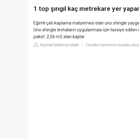
1 top şıngıl kaç metrekare yer yapa
Eğimli çatı kaplama malzemesi olan uno shingle yaygın 
Uno shingle levhaların uygulanması için tavsiye edilen 
paket: 2,56 m2 alan kaplar.
Kaynak kaldırma talebi
Cevabın tamamını burada okuy
|