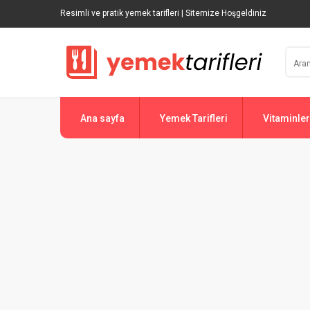
Resimli ve pratik yemek tarifleri | Sitemize Hoşgeldiniz
Ana sayfa
Yemek Tarifleri
Vitaminler