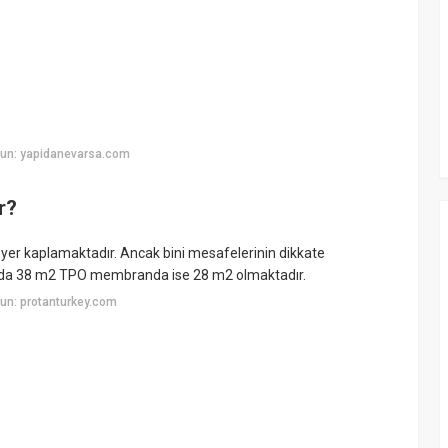
yun: yapidanevarsa.com
r?
r kaplamaktadır. Ancak bini mesafelerinin dikkate
nda 38 m2 TPO membranda ise 28 m2 olmaktadır.
un: protanturkey.com