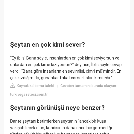
Şeytan en çok kimi sever?
“Ey İblis! Bana söyle, insanlardan en çok kimi seviyorsun ve
onlardan en çok kime kızıyorsun?” deyince, İblis şöyle cevap
verdi: “Bana göre insanların en sevimlisi, cimri mü'mindir. En
çok kızdığım da, günahkar fakat cömert olan kimsedir.”
Kaynak kaldırma talebi
Cevabın tamamını burada okuyun:
|
turkiyegazetesi.com.tr
Şeytanın görünüşü neye benzer?
Dante şeytanı betimlerken şeytanın “ancak bir kuşa
yakışabilecek olan, kendisinin daha önce hiç görmediği