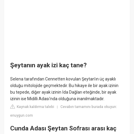
Şeytanın ayak izi kaç tane?
Selena tarafından Cennetten kovulan Şeytan'ın üç ayaklı
olduğu mitolojide geçmektedir. Bu hikaye ile bir ayak izinin
bu tepede, diğer ayak izinin İda Dağları eteğinde, bir ayak
izinin ise Midilli Adası'nda olduğuna inanılmaktadır.
Kaynak kaldırma talebi
Cevabın tamamını burada okuyun:
|
enuygun.com
Cunda Adası Şeytan Sofrası arası kaç