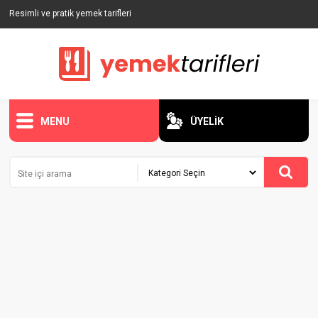
Resimli ve pratik yemek tarifleri
MENU
ÜYELİK