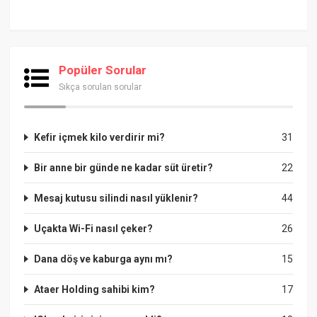
Popüler Sorular
Sıkça sorulan sorular
Kefir içmek kilo verdirir mi?
31
Bir anne bir günde ne kadar süt üretir?
22
Mesaj kutusu silindi nasıl yüklenir?
44
Uçakta Wi-Fi nasıl çeker?
26
Dana döş ve kaburga aynı mı?
15
Ataer Holding sahibi kim?
17