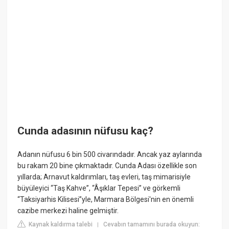
Cunda adasının nüfusu kaç?
Adanın nüfusu 6 bin 500 civarındadır. Ancak yaz aylarında
bu rakam 20 bine çıkmaktadır. Cunda Adası özellikle son
yıllarda; Arnavut kaldırımları, taş evleri, taş mimarisiyle
büyüleyici “Taş Kahve”, “Âşıklar Tepesi” ve görkemli
“Taksiyarhis Kilisesi”yle, Marmara Bölgesi'nin en önemli
cazibe merkezi haline gelmiştir.
Kaynak kaldırma talebi
Cevabın tamamını burada okuyun:
|