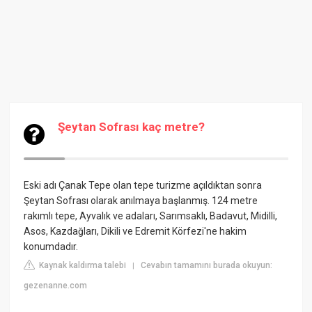
Şeytan Sofrası kaç metre?
Eski adı Çanak Tepe olan tepe turizme açıldıktan sonra
Şeytan Sofrası olarak anılmaya başlanmış. 124 metre
rakımlı tepe, Ayvalık ve adaları,
Sarımsaklı
, Badavut, Midilli,
Asos, Kazdağları, Dikili ve Edremit Körfezi'ne hakim
konumdadır.
Kaynak kaldırma talebi
Cevabın tamamını burada okuyun:
|
gezenanne.com