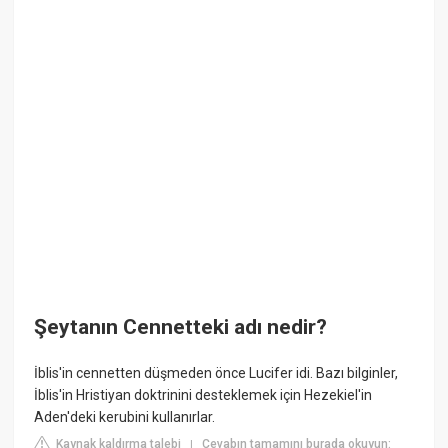
Şeytanın Cennetteki adı nedir?
İblis'in cennetten düşmeden önce Lucifer idi. Bazı bilginler,
İblis'in Hristiyan doktrinini desteklemek için Hezekiel'in
Aden'deki kerubini kullanırlar.
Kaynak kaldırma talebi
Cevabın tamamını burada okuyun:
|