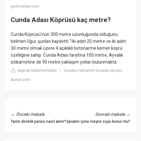
gezimanya.com
Cunda Adası Köprüsü kaç metre?
Cunda Köprüsü'nün 300 metre uzunluğunda olduğunu
belirten Uğur, şunları kaydetti: "İki adet 25 metre ve iki adet
30 metre olmak üzere 4 açıklıklı betonarme kemer köprü
özelliğine sahip. Cunda Adası tarafına 100 metre, Ayvalık
istikametine de 90 metre yaklaşım yolları bulunmakta.
Kaynak kaldırma talebi
Cevabın tamamını burada okuyun:
|
dunya.com
←
Önceki makale
Sonraki makale
→
Tarım destek parası nasıl alınır?
Şarabın içine meyve suyu konur mu?