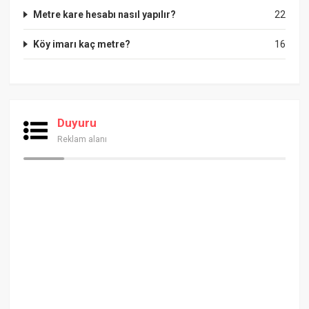
Metre kare hesabı nasıl yapılır?
22
Köy imarı kaç metre?
16
Duyuru
Reklam alanı