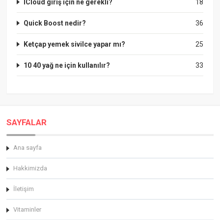
ICloud giriş için ne gerekli?
18
Quick Boost nedir?
36
Ketçap yemek sivilce yapar mı?
25
10 40 yağ ne için kullanılır?
33
SAYFALAR
Ana sayfa
Hakkimizda
İletişim
Vitaminler