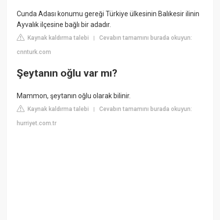
Cunda Adası konumu gereği Türkiye ülkesinin Balıkesir ilinin
Ayvalık ilçesine bağlı bir adadır.
Kaynak kaldırma talebi
Cevabın tamamını burada okuyun:
|
cnnturk.com
Şeytanın oğlu var mı?
Mammon, şeytanın oğlu olarak bilinir.
Kaynak kaldırma talebi
Cevabın tamamını burada okuyun:
|
hurriyet.com.tr