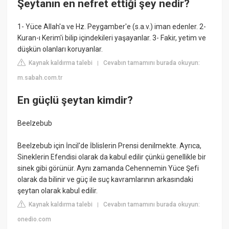
Şeytanın en nefret ettiği şey nedir?
1- Yüce Allah'a ve Hz. Peygamber'e (s.a.v.) iman edenler. 2-
Kuran-ı Kerim'i bilip içindekileri yaşayanlar. 3- Fakir, yetim ve
düşkün olanları koruyanlar.
Kaynak kaldırma talebi
Cevabın tamamını burada okuyun:
|
m.sabah.com.tr
En güçlü şeytan kimdir?
Beelzebub
Beelzebub için İncil'de İblislerin Prensi denilmekte. Ayrıca,
Sineklerin Efendisi olarak da kabul edilir çünkü genellikle bir
sinek gibi görünür. Aynı zamanda Cehennemin Yüce Şefi
olarak da bilinir ve güç ile suç kavramlarının arkasındaki
şeytan olarak kabul edilir.
Kaynak kaldırma talebi
Cevabın tamamını burada okuyun:
|
onedio.com