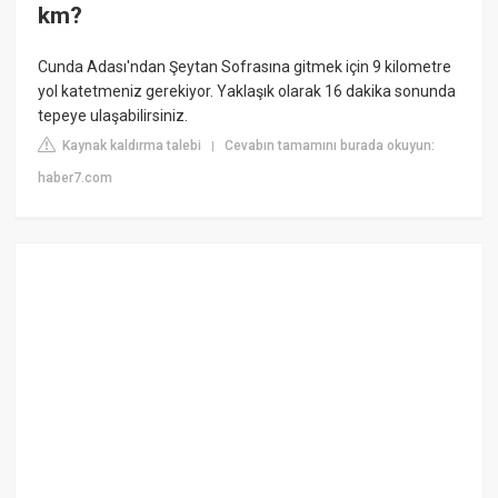
km?
Cunda Adası'ndan Şeytan Sofrasına gitmek için 9 kilometre
yol katetmeniz gerekiyor. Yaklaşık olarak 16 dakika sonunda
tepeye ulaşabilirsiniz.
Kaynak kaldırma talebi
Cevabın tamamını burada okuyun:
|
haber7.com