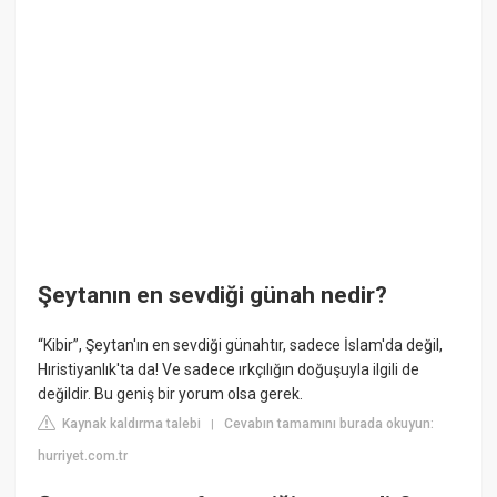
Şeytanın en sevdiği günah nedir?
“Kibir”, Şeytan'ın en sevdiği günahtır, sadece İslam'da değil,
Hıristiyanlık'ta da! Ve sadece ırkçılığın doğuşuyla ilgili de
değildir. Bu geniş bir yorum olsa gerek.
Kaynak kaldırma talebi
Cevabın tamamını burada okuyun:
|
hurriyet.com.tr