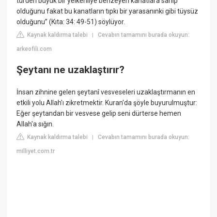
türden büyük bir yelkenliye benzeyen kanatlara sahip
olduğunu fakat bu kanatların tıpkı bir yarasanınki gibi tüysüz
olduğunu” (Kıta: 34: 49-51) söylüyor.
Kaynak kaldırma talebi
Cevabın tamamını burada okuyun:
|
arkeofili.com
Şeytanı ne uzaklaştırır?
İnsan zihnine gelen şeytanî vesveseleri uzaklaştırmanın en
etkili yolu Allah'ı zikretmektir. Kuran'da şöyle buyurulmuştur:
Eğer şeytandan bir vesvese gelip seni dürterse hemen
Allah'a sığın.
Kaynak kaldırma talebi
Cevabın tamamını burada okuyun:
|
milliyet.com.tr