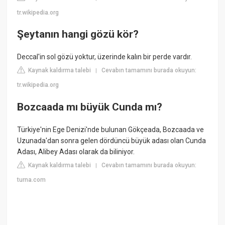
tr.wikipedia.org
Şeytanın hangi gözü kör?
Deccal'in sol gözü yoktur, üzerinde kalın bir perde vardır.
Kaynak kaldırma talebi
Cevabın tamamını burada okuyun:
|
tr.wikipedia.org
Bozcaada mı büyük Cunda mı?
Türkiye'nin Ege Denizi'nde bulunan Gökçeada, Bozcaada ve
Uzunada'dan sonra gelen dördüncü büyük adası olan Cunda
Adası, Alibey Adası olarak da biliniyor.
Kaynak kaldırma talebi
Cevabın tamamını burada okuyun:
|
turna.com