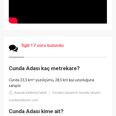
İlgili 17 soru bulundu
Cunda Adası kaç metrekare?
Cunda 23,3 km² yüzölçümü, 28,5 km kıyı uzunluğuna
sahiptir.
Kaynak kaldırma talebi
Cevabın tamamını burada okuyun:
|
cundarehberim.com
Cunda Adası kime ait?