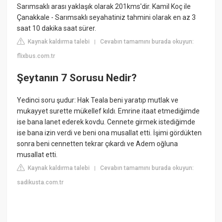
Sarımsaklı arası yaklaşık olarak 201kms'dir. Kamil Koç ile
Çanakkale - Sarımsaklı seyahatiniz tahmini olarak en az 3
saat 10 dakika saat sürer.
Kaynak kaldırma talebi
Cevabın tamamını burada okuyun:
|
flixbus.com.tr
Şeytanın 7 Sorusu Nedir?
Yedinci soru şudur: Hak Teala beni yaratıp mutlak ve
mukayyet surette mükellef kıldı. Emrine itaat etmediğimde
ise bana lanet ederek kovdu. Cennete girmek istediğimde
ise bana izin verdi ve beni ona musallat etti. İşimi gördükten
sonra beni cennetten tekrar çıkardı ve Adem oğluna
musallat etti.
Kaynak kaldırma talebi
Cevabın tamamını burada okuyun:
|
sadikusta.com.tr