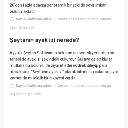
20'den fazla adacığı panoramik bir şekilde seyir imkânı
bulunmaktadır.
Kaynak kaldırma talebi
Cevabın tamamını burada okuyun:
|
gezimanya.com
Şeytanın ayak izi nerede?
Ayvalık Şeytan Sofrasında bulunan en önemli yerlerden bir
tanesi de ayak izi şeklindeki çukurdur. Buraya gelen kişiler
mutlaka bu bölümü de ziyaret ederek dilek dileyip para
atmaktadır. “Şeytanın ayak izi” olarak bilinen bu çukurun aynı
zamanda mitolojik bir hikayesi vardır.
Kaynak kaldırma talebi
Cevabın tamamını burada okuyun:
|
seyahatdergisi.com