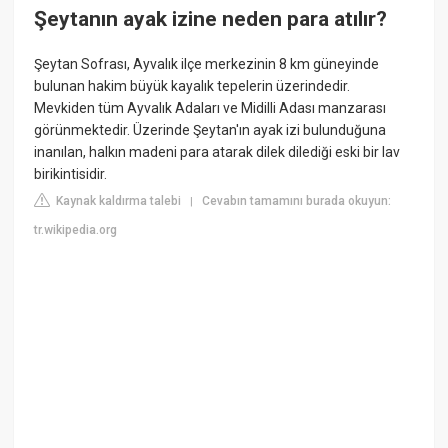
Şeytanın ayak izine neden para atılır?
Şeytan Sofrası, Ayvalık ilçe merkezinin 8 km güneyinde
bulunan hakim büyük kayalık tepelerin üzerindedir.
Mevkiden tüm Ayvalık Adaları ve Midilli Adası manzarası
görünmektedir. Üzerinde Şeytan'ın ayak izi bulunduğuna
inanılan, halkın madeni para atarak dilek dilediği eski bir lav
birikintisidir.
Kaynak kaldırma talebi
Cevabın tamamını burada okuyun:
|
tr.wikipedia.org