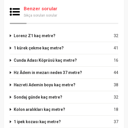
Benzer sorular
Sıkça sorulan sorular
Lorenz Z1 kaç metre?
32
1 kürek çekme kaç metre?
41
Cunda Adası Köprüsü kaç metre?
16
Hz Âdem in mezarı neden 37 metre?
44
Hazreti Ademin boyu kaç metre?
38
Sondaj günde kaç metre?
32
Kolon aralıkları kaç metre?
18
1 ipek kozası kaç metre?
37