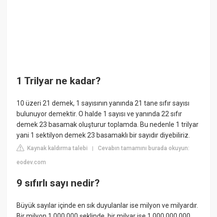
1 Trilyar ne kadar?
10 üzeri 21 demek, 1 sayısının yanında 21 tane sıfır sayısı
bulunuyor demektir. O halde 1 sayısı ve yanında 22 sıfır
demek 23 basamak oluşturur toplamda. Bu nedenle 1 trilyar
yani 1 sektilyon demek 23 basamaklı bir sayıdır diyebiliriz.
Kaynak kaldırma talebi
Cevabın tamamını burada okuyun:
|
eodev.com
9 sıfırlı sayı nedir?
Büyük sayılar içinde en sık duyulanlar ise milyon ve milyardır.
Bir milyon 1.000.000 şeklinde, bir milyar ise 1.000.000.000