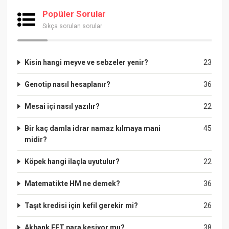
Popüler Sorular
Sıkça sorulan sorular
Kisin hangi meyve ve sebzeler yenir?
23
Genotip nasıl hesaplanır?
36
Mesai içi nasıl yazılır?
22
Bir kaç damla idrar namaz kılmaya mani
45
midir?
Köpek hangi ilaçla uyutulur?
22
Matematikte HM ne demek?
36
Taşıt kredisi için kefil gerekir mi?
26
Akbank EFT para kesiyor mu?
38