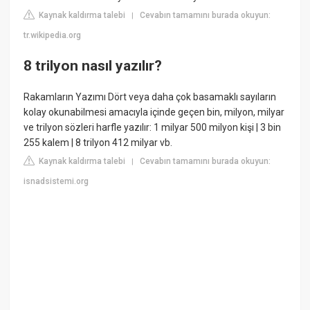
Kaynak kaldırma talebi
Cevabın tamamını burada okuyun:
|
tr.wikipedia.org
8 trilyon nasıl yazılır?
Rakamların Yazımı Dört veya daha çok basamaklı sayıların
kolay okunabilmesi amacıyla içinde geçen bin, milyon, milyar
ve trilyon sözleri harfle yazılır: 1 milyar 500 milyon kişi | 3 bin
255 kalem | 8 trilyon 412 milyar vb.
Kaynak kaldırma talebi
Cevabın tamamını burada okuyun:
|
isnadsistemi.org