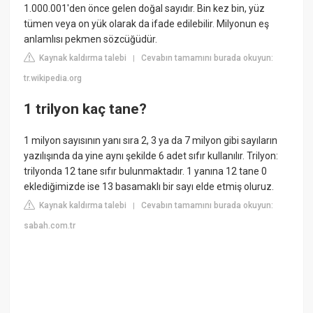
1.000.001'den önce gelen doğal sayıdır. Bin kez bin, yüz
tümen veya on yük olarak da ifade edilebilir. Milyonun eş
anlamlısı pekmen sözcüğüdür.
Kaynak kaldırma talebi
Cevabın tamamını burada okuyun:
|
tr.wikipedia.org
1 trilyon kaç tane?
1 milyon sayısının yanı sıra 2, 3 ya da 7 milyon gibi sayıların
yazılışında da yine aynı şekilde 6 adet sıfır kullanılır. Trilyon:
trilyonda 12 tane sıfır bulunmaktadır. 1 yanına 12 tane 0
eklediğimizde ise 13 basamaklı bir sayı elde etmiş oluruz.
Kaynak kaldırma talebi
Cevabın tamamını burada okuyun:
|
sabah.com.tr