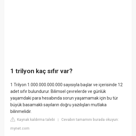
1 trilyon kaç sıfır var?
1 Trilyon 1.000.000.000.000 sayısıyla başlar ve içerisinde 12
adet sıfır bulundurur. Bilimsel çevrelerde ve günlük
yaşamdaki para hesabında sorun yaşamamak için bu tür
büyük basamaklı sayıların doğru yazılışları mutlaka
bilinmelidir.
Kaynak kaldırma talebi
Cevabın tamamını burada okuyun:
|
mynet.com