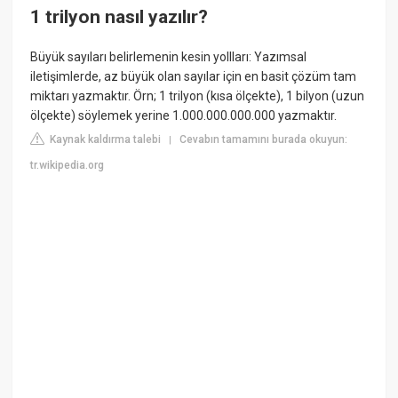
1 trilyon nasıl yazılır?
Büyük sayıları belirlemenin kesin yollları: Yazımsal
iletişimlerde, az büyük olan sayılar için en basit çözüm tam
miktarı yazmaktır. Örn; 1 trilyon (kısa ölçekte), 1 bilyon (uzun
ölçekte) söylemek yerine 1.000.000.000.000 yazmaktır.
Kaynak kaldırma talebi
Cevabın tamamını burada okuyun:
|
tr.wikipedia.org