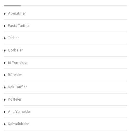
Aperatifler
Pasta Tarifleri
Tatlılar
Çorbalar
Et Yemekleri
Börekler
Kek Tarifleri
Köfteler
Ana Yemekler
Kahvaltılıklar