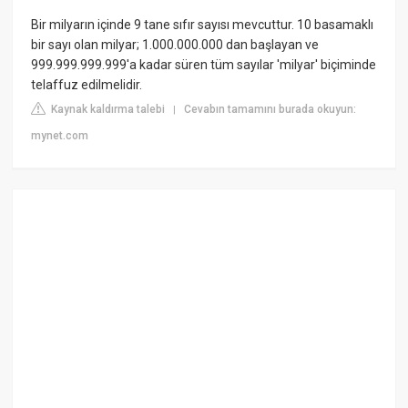
Bir milyarın içinde 9 tane sıfır sayısı mevcuttur. 10 basamaklı
bir sayı olan milyar; 1.000.000.000 dan başlayan ve
999.999.999.999'a kadar süren tüm sayılar 'milyar' biçiminde
telaffuz edilmelidir.
Kaynak kaldırma talebi
Cevabın tamamını burada okuyun:
|
mynet.com