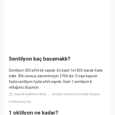
Sentilyon kaç basamaklı?
Sentilyon 303 sıfırlı bir sayıdır. En basit 1e+303 olarak ifade
edilir. 306 sonsuz zannetmeyin 2704 dür. O sayı baya bi
fazla sentilyon fazla sıfırlı sayıdır. Sizin 1 sentilyon ₺
olduğunu düşünün.
Kaynak kaldırma talebi
Cevabın tamamını burada okuyun:
|
tr.wiktionary.org
1 oktilyon ne kadar?