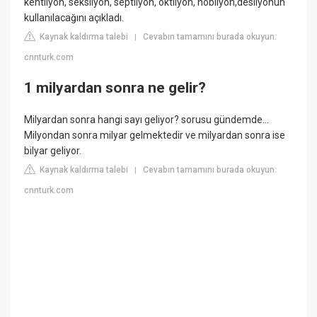
kentilyon, seksilyon, septilyon, oktilyon, nobilyon,desilyonun
kullanılacağını açıkladı.
Kaynak kaldırma talebi
Cevabın tamamını burada okuyun:
|
cnnturk.com
1 milyardan sonra ne gelir?
Milyardan sonra hangi sayı geliyor? sorusu gündemde...
Milyondan sonra milyar gelmektedir ve milyardan sonra ise
bilyar geliyor.
Kaynak kaldırma talebi
Cevabın tamamını burada okuyun:
|
cnnturk.com