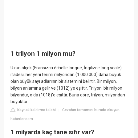
1 trilyon 1 milyon mu?
Uzun ölçek (Fransızca échelle longue, İngilizce long scale)
ifadesi, her yeni terimi milyondan (1.000.000) daha büyük
olan büyük sayı adlarının bir sistemini belirtir. Bir milyon,
bilyon anlamına gelir ve (1012)'ye eşittir. Trilyon, bir milyon
bilyondur, o da (1018)'e eşittir. Buna göre, trilyon, milyondan
büyüktür.
Kaynak kaldırma talebi
Cevabın tamamını burada okuyun:
|
haberler.com
1 milyarda kaç tane sıfır var?