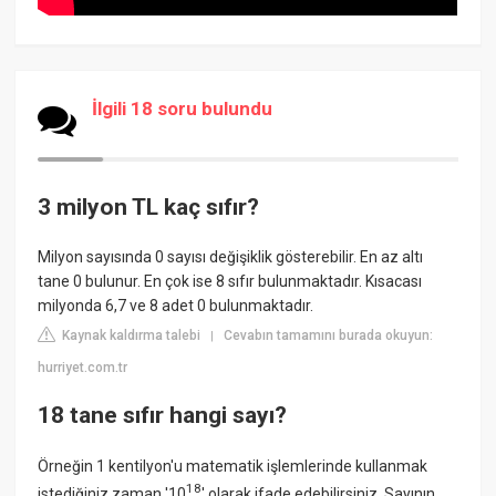
İlgili 18 soru bulundu
3 milyon TL kaç sıfır?
Milyon sayısında 0 sayısı değişiklik gösterebilir. En az altı
tane 0 bulunur. En çok ise 8 sıfır bulunmaktadır. Kısacası
milyonda 6,7 ve 8 adet 0 bulunmaktadır.
Kaynak kaldırma talebi
Cevabın tamamını burada okuyun:
|
hurriyet.com.tr
18 tane sıfır hangi sayı?
Örneğin 1 kentilyon'u matematik işlemlerinde kullanmak
18
istediğiniz zaman '10
' olarak ifade edebilirsiniz. Sayının