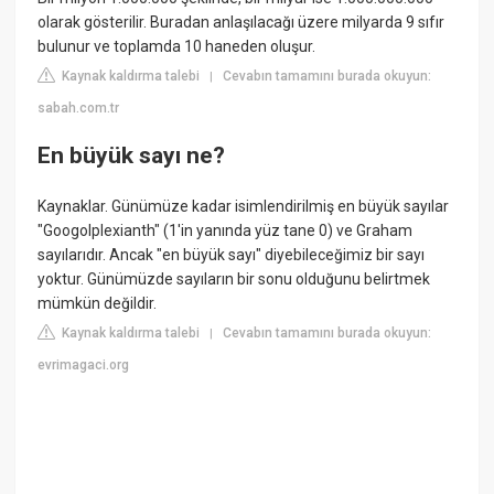
olarak gösterilir. Buradan anlaşılacağı üzere milyarda 9 sıfır
bulunur ve toplamda 10 haneden oluşur.
Kaynak kaldırma talebi
Cevabın tamamını burada okuyun:
|
sabah.com.tr
En büyük sayı ne?
Kaynaklar. Günümüze kadar isimlendirilmiş en büyük sayılar
"Googolplexianth" (1'in yanında yüz tane 0) ve Graham
sayılarıdır. Ancak "en büyük sayı" diyebileceğimiz bir sayı
yoktur. Günümüzde sayıların bir sonu olduğunu belirtmek
mümkün değildir.
Kaynak kaldırma talebi
Cevabın tamamını burada okuyun:
|
evrimagaci.org