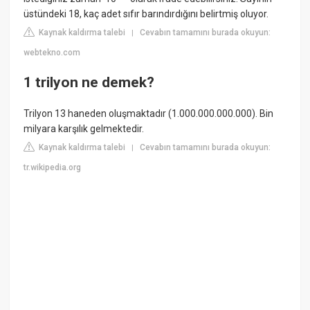
üstündeki 18, kaç adet sıfır barındırdığını belirtmiş oluyor.
Kaynak kaldırma talebi
Cevabın tamamını burada okuyun:
|
webtekno.com
1 trilyon ne demek?
Trilyon 13 haneden oluşmaktadır (1.000.000.000.000). Bin
milyara karşılık gelmektedir.
Kaynak kaldırma talebi
Cevabın tamamını burada okuyun:
|
tr.wikipedia.org