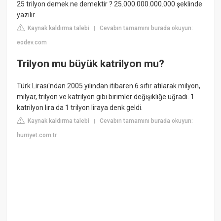
25 trilyon demek ne demektir ? 25.000.000.000.000 şeklinde
yazılır.
Kaynak kaldırma talebi
Cevabın tamamını burada okuyun:
|
eodev.com
Trilyon mu büyük katrilyon mu?
Türk Lirası'ndan 2005 yılından itibaren 6 sıfır atılarak milyon,
milyar, trilyon ve katrilyon gibi birimler değişikliğe uğradı. 1
katrilyon lira da 1 trilyon liraya denk geldi.
Kaynak kaldırma talebi
Cevabın tamamını burada okuyun:
|
hurriyet.com.tr