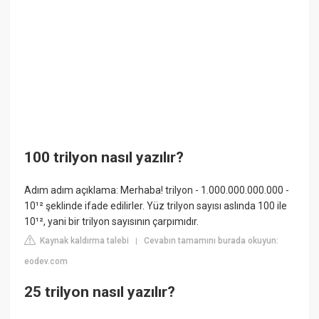
100 trilyon nasıl yazılır?
Adım adım açıklama: Merhaba! trilyon - 1.000.000.000.000 -
10¹² şeklinde ifade edilirler. Yüz trilyon sayısı aslında 100 ile
10¹², yani bir trilyon sayısının çarpımıdır.
Kaynak kaldırma talebi
Cevabın tamamını burada okuyun:
|
eodev.com
25 trilyon nasıl yazılır?