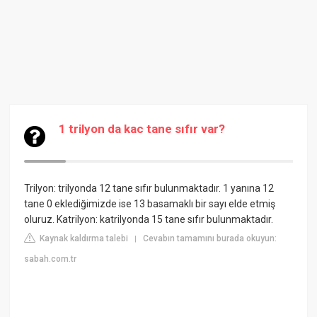
1 trilyon da kac tane sıfır var?
Trilyon: trilyonda 12 tane sıfır bulunmaktadır. 1 yanına 12
tane 0 eklediğimizde ise 13 basamaklı bir sayı elde etmiş
oluruz. Katrilyon: katrilyonda 15 tane sıfır bulunmaktadır.
Kaynak kaldırma talebi
Cevabın tamamını burada okuyun:
|
sabah.com.tr