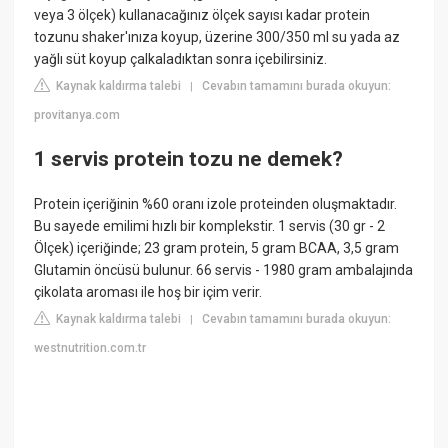
veya 3 ölçek) kullanacağınız ölçek sayısı kadar protein
tozunu shaker'ınıza koyup, üzerine 300/350 ml su yada az
yağlı süt koyup çalkaladıktan sonra içebilirsiniz.
Kaynak kaldırma talebi
Cevabın tamamını burada okuyun:
|
provitanya.com
1 servis protein tozu ne demek?
Protein içeriğinin %60 oranı izole proteinden oluşmaktadır.
Bu sayede emilimi hızlı bir komplekstir. 1 servis (30 gr - 2
Ölçek) içeriğinde; 23 gram protein, 5 gram BCAA, 3,5 gram
Glutamin öncüsü bulunur. 66 servis - 1980 gram ambalajında
çikolata aroması ile hoş bir içim verir.
Kaynak kaldırma talebi
Cevabın tamamını burada okuyun:
|
westnutrition.com.tr