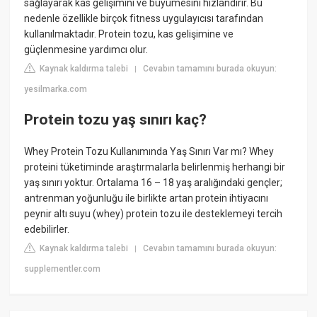
sağlayarak kas gelişimini ve büyümesini hızlandırır. Bu
nedenle özellikle birçok fitness uygulayıcısı tarafından
kullanılmaktadır. Protein tozu, kas gelişimine ve
güçlenmesine yardımcı olur.
Kaynak kaldırma talebi
Cevabın tamamını burada okuyun:
|
yesilmarka.com
Protein tozu yaş sınırı kaç?
Whey Protein Tozu Kullanımında Yaş Sınırı Var mı? Whey
proteini tüketiminde araştırmalarla belirlenmiş herhangi bir
yaş sınırı yoktur. Ortalama 16 – 18 yaş aralığındaki gençler;
antrenman yoğunluğu ile birlikte artan protein ihtiyacını
peynir altı suyu (whey) protein tozu ile desteklemeyi tercih
edebilirler.
Kaynak kaldırma talebi
Cevabın tamamını burada okuyun:
|
supplementler.com