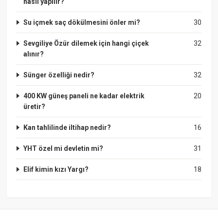
nasil yapılır?
Su içmek saç dökülmesini önler mi?
30
Sevgiliye Özür dilemek için hangi çiçek
32
alınır?
Sünger özelliği nedir?
32
400 KW güneş paneli ne kadar elektrik
20
üretir?
Kan tahlilinde iltihap nedir?
16
YHT özel mi devletin mi?
31
Elif kimin kızı Yargı?
18