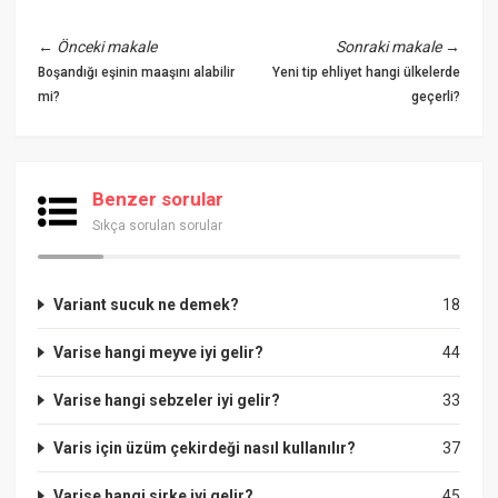
←
Önceki makale
Sonraki makale
→
Boşandığı eşinin maaşını alabilir
Yeni tip ehliyet hangi ülkelerde
mi?
geçerli?
Benzer sorular
Sıkça sorulan sorular
Variant sucuk ne demek?
18
Varise hangi meyve iyi gelir?
44
Varise hangi sebzeler iyi gelir?
33
Varis için üzüm çekirdeği nasıl kullanılır?
37
Varise hangi sirke iyi gelir?
45