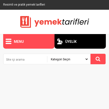
Resimli ve pratik yemek tarifleri
MENU
ÜYELİK