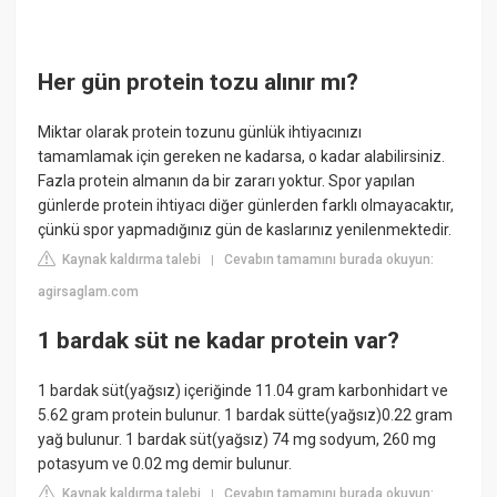
Her gün protein tozu alınır mı?
Miktar olarak protein tozunu günlük ihtiyacınızı
tamamlamak için gereken ne kadarsa, o kadar alabilirsiniz.
Fazla protein almanın da bir zararı yoktur. Spor yapılan
günlerde protein ihtiyacı diğer günlerden farklı olmayacaktır,
çünkü spor yapmadığınız gün de kaslarınız yenilenmektedir.
Kaynak kaldırma talebi
Cevabın tamamını burada okuyun:
|
agirsaglam.com
1 bardak süt ne kadar protein var?
1 bardak süt(yağsız) içeriğinde 11.04 gram karbonhidart ve
5.62 gram protein bulunur. 1 bardak sütte(yağsız)0.22 gram
yağ bulunur. 1 bardak süt(yağsız) 74 mg sodyum, 260 mg
potasyum ve 0.02 mg demir bulunur.
Kaynak kaldırma talebi
Cevabın tamamını burada okuyun:
|