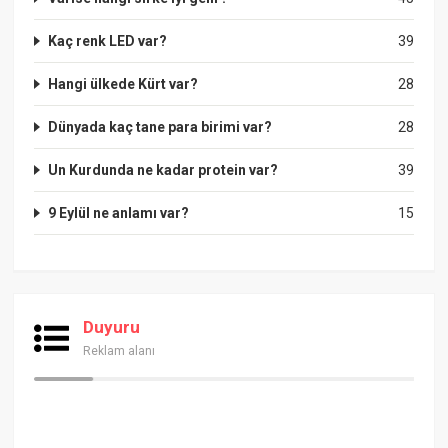
Kaç renk LED var?
39
Hangi ülkede Kürt var?
28
Dünyada kaç tane para birimi var?
28
Un Kurdunda ne kadar protein var?
39
9 Eylül ne anlamı var?
15
Duyuru
Reklam alanı