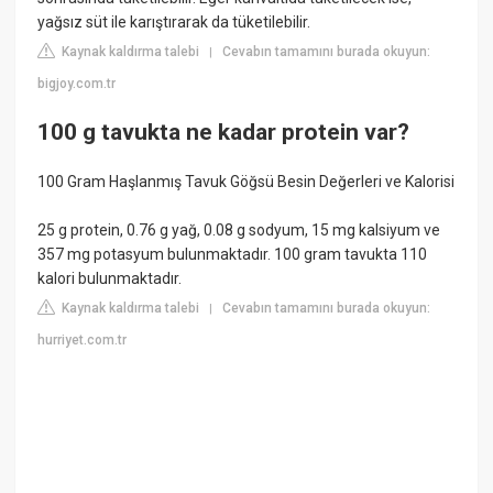
yağsız süt ile karıştırarak da tüketilebilir.
Kaynak kaldırma talebi
Cevabın tamamını burada okuyun:
|
bigjoy.com.tr
100 g tavukta ne kadar protein var?
100 Gram Haşlanmış Tavuk Göğsü Besin Değerleri ve Kalorisi
25 g protein, 0.76 g yağ, 0.08 g sodyum, 15 mg kalsiyum ve
357 mg potasyum bulunmaktadır. 100 gram tavukta 110
kalori bulunmaktadır.
Kaynak kaldırma talebi
Cevabın tamamını burada okuyun:
|
hurriyet.com.tr