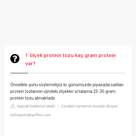
1 ölçek protein tozu kaç gram protein
var?
Öncelikle şunu söylemeliyiz ki; günümüzde piyasada satılan
protein tozlarının içindeki ölçekler ortalama 25-30 gram
protein tozu almaktadır.
Kaynak kaldırma talebi
Cevabın tamamını burada okuyun:
|
nefisyemektarifleri.com