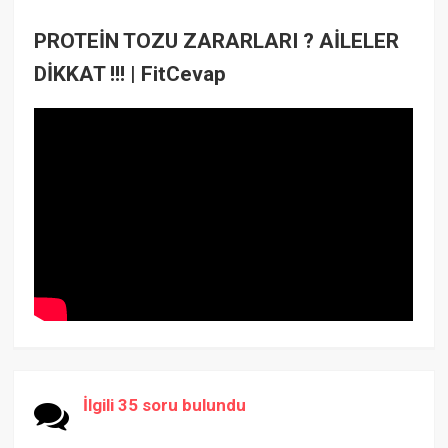
PROTEİN TOZU ZARARLARI ? AİLELER
DİKKAT !!! | FitCevap
İlgili 35 soru bulundu