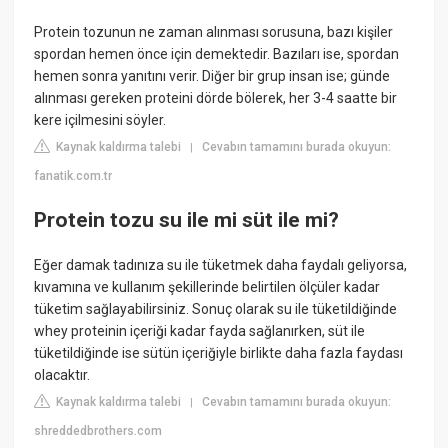
Protein tozunun ne zaman alınması sorusuna, bazı kişiler
spordan hemen önce için demektedir. Bazıları ise, spordan
hemen sonra yanıtını verir. Diğer bir grup insan ise; günde
alınması gereken proteini dörde bölerek, her 3-4 saatte bir
kere içilmesini söyler.
Kaynak kaldırma talebi
Cevabın tamamını burada okuyun:
|
fanatik.com.tr
Protein tozu su ile mi süt ile mi?
Eğer damak tadınıza su ile tüketmek daha faydalı geliyorsa,
kıvamına ve kullanım şekillerinde belirtilen ölçüler kadar
tüketim sağlayabilirsiniz. Sonuç olarak su ile tüketildiğinde
whey proteinin içeriği kadar fayda sağlanırken, süt ile
tüketildiğinde ise sütün içeriğiyle birlikte daha fazla faydası
olacaktır.
Kaynak kaldırma talebi
Cevabın tamamını burada okuyun:
|
shreddedbrothers.com