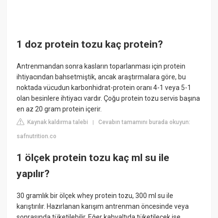
1 doz protein tozu kaç protein?
Antrenmandan sonra kasların toparlanması için protein
ihtiyacından bahsetmiştik, ancak araştırmalara göre, bu
noktada vücudun karbonhidrat-protein oranı 4-1 veya 5-1
olan besinlere ihtiyacı vardır. Çoğu protein tozu servis başına
en az 20 gram protein içerir.
Kaynak kaldırma talebi
Cevabın tamamını burada okuyun:
|
safnutrition.co
1 ölçek protein tozu kaç ml su ile
yapılır?
30 gramlık bir ölçek whey protein tozu, 300 ml su ile
karıştırılır. Hazırlanan karışım antrenman öncesinde veya
sonrasında tüketilebilir. Eğer kahvaltıda tüketilecek ise,