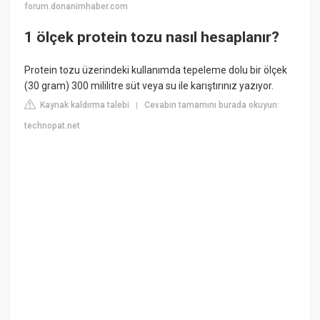
forum.donanimhaber.com
1 ölçek protein tozu nasıl hesaplanır?
Protein tozu üzerindeki kullanımda tepeleme dolu bir ölçek
(30 gram) 300 mililitre süt veya su ile karıştırınız yazıyor.
Kaynak kaldırma talebi
Cevabın tamamını burada okuyun:
|
technopat.net