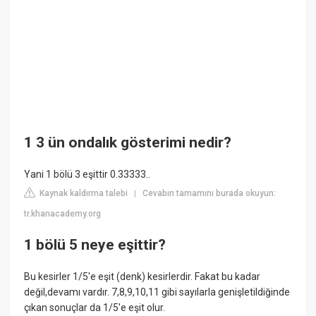
1 3 ün ondalık gösterimi nedir?
Yani 1 bölü 3 eşittir 0.33333..
Kaynak kaldırma talebi
Cevabın tamamını burada okuyun:
|
tr.khanacademy.org
1 bölü 5 neye eşittir?
Bu kesirler 1/5'e eşit (denk) kesirlerdir. Fakat bu kadar
değil,devamı vardır. 7,8,9,10,11 gibi sayılarla genişletildiğinde
çıkan sonuçlar da 1/5'e eşit olur.