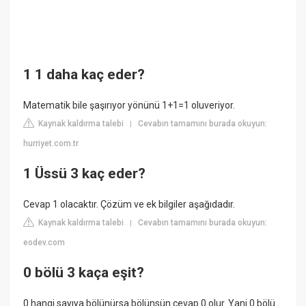
1 1 daha kaç eder?
Matematik bile şaşırıyor yönünü 1+1=1 oluveriyor.
Kaynak kaldırma talebi
Cevabın tamamını burada okuyun:
|
hurriyet.com.tr
1 Üssü 3 kaç eder?
Cevap 1 olacaktır. Çözüm ve ek bilgiler aşağıdadır.
Kaynak kaldırma talebi
Cevabın tamamını burada okuyun:
|
eodev.com
0 bölü 3 kaça eşit?
0 hangi sayıya bölünürsa bölünsün cevap 0 olur. Yani 0 bölü