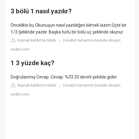
3 bölü 1 nasıl yazılır?
Öncelikle bu Okunuşun nasıl yazıldığını bilmek lazım.Üçte bir
1/3 Şeklinde yazılır. Başka türlü bir bölü üç şeklinde okunur.
Kaynak kaldırma talebi
Cevabın tamamını burada okuyun:
|
eodev.com
1 3 yüzde kaç?
Doğrulanmış Cevap. Cevap: %33.33 devirli şekilde gider.
Kaynak kaldırma talebi
Cevabın tamamını burada okuyun:
|
eodev.com