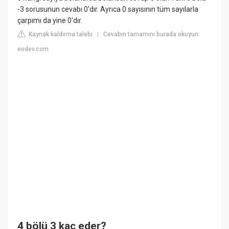
-3 sorusunun cevabı 0'dır. Ayrıca 0 sayısının tüm sayılarla
çarpımı da yine 0'dır.
Kaynak kaldırma talebi
Cevabın tamamını burada okuyun:
|
eodev.com
4 bölü 3 kaç eder?