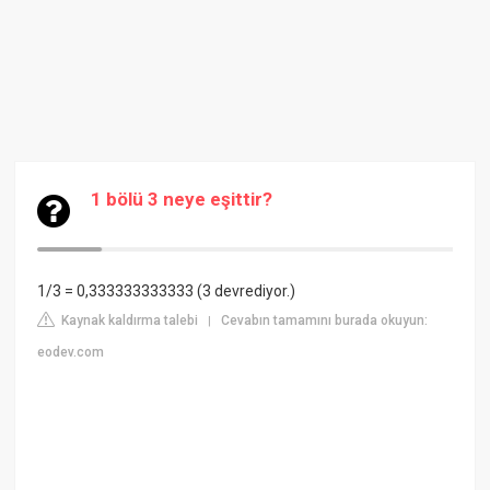
1 bölü 3 neye eşittir?
1/3 = 0,333333333333 (3 devrediyor.)
Kaynak kaldırma talebi
Cevabın tamamını burada okuyun:
|
eodev.com