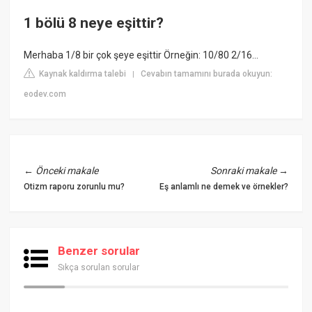
1 bölü 8 neye eşittir?
Merhaba 1/8 bir çok şeye eşittir Örneğin: 10/80 2/16...
Kaynak kaldırma talebi
Cevabın tamamını burada okuyun:
|
eodev.com
←
Önceki makale
Sonraki makale
→
Otizm raporu zorunlu mu?
Eş anlamlı ne demek ve örnekler?
Benzer sorular
Sıkça sorulan sorular