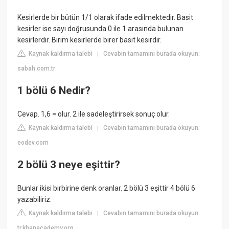
Kesirlerde bir bütün 1/1 olarak ifade edilmektedir. Basit
kesirler ise sayı doğrusunda 0 ile 1 arasında bulunan
kesirlerdir. Birim kesirlerde birer basit kesirdir.
Kaynak kaldırma talebi
Cevabın tamamını burada okuyun:
|
sabah.com.tr
1 bölü 6 Nedir?
Cevap. 1,6 = olur. 2 ile sadeleştirirsek sonuç olur.
Kaynak kaldırma talebi
Cevabın tamamını burada okuyun:
|
eodev.com
2 bölü 3 neye eşittir?
Bunlar ikisi birbirine denk oranlar. 2 bölü 3 eşittir 4 bölü 6
yazabiliriz.
Kaynak kaldırma talebi
Cevabın tamamını burada okuyun:
|
tr.khanacademy.org