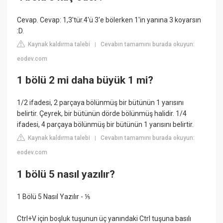
Cevap. Cevap: 1,3'tür.4'ü 3'e bölerken 1'in yanına 3 koyarsın
:D.
Kaynak kaldırma talebi
Cevabın tamamını burada okuyun:
|
eodev.com
1 bölü 2 mi daha büyük 1 mi?
1/2 ifadesi, 2 parçaya bölünmüş bir bütünün 1 yarısını
belirtir. Çeyrek, bir bütünün dörde bölünmüş halidir. 1/4
ifadesi, 4 parçaya bölünmüş bir bütünün 1 yarısını belirtir.
Kaynak kaldırma talebi
Cevabın tamamını burada okuyun:
|
eodev.com
1 bölü 5 nasıl yazılır?
1 Bölü 5 Nasıl Yazılır - ⅕
Ctrl+V için boşluk tuşunun üç yanındaki Ctrl tuşuna basılı