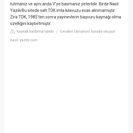
tutmanız ve aynı anda V'ye basmanız yeterlidir. Birde Nasıl
YazılırBu sitede salt TDK imla kılavuzu esas alınmamıştır.
Zira TDK, 1985'ten sonra yayınevlerin başvuru kaynağı olma
özelliğini kaybetmiştir.
Kaynak kaldırma talebi
Cevabın tamamını burada okuyun:
|
nasil-yazilir.com