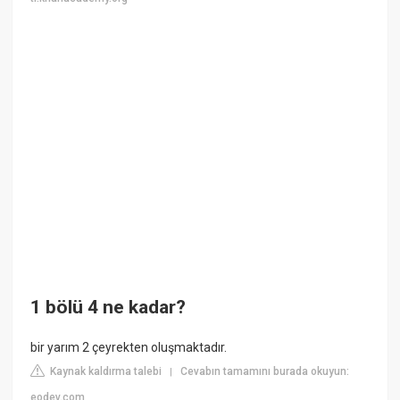
1 bölü 4 ne kadar?
bir yarım 2 çeyrekten oluşmaktadır.
Kaynak kaldırma talebi
Cevabın tamamını burada okuyun:
|
eodev.com